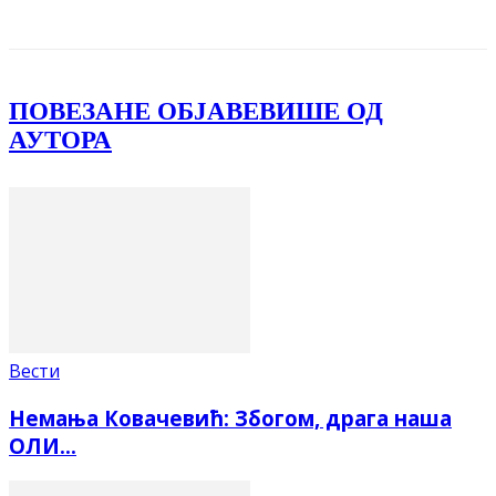
Facebook
X
ReddIt
Email
Pri
ПОВЕЗАНЕ ОБЈАВЕ
ВИШЕ ОД
АУТОРА
Вести
Немања Ковачевић: Збогом, драга наша
ОЛИ…