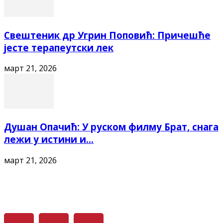
Свештеник др Угрин Поповић: Причешће
јесте терапеутски лек
март 21, 2026
Душан Опачић: У руском филму Брат, снага
лежи у истини и...
март 21, 2026