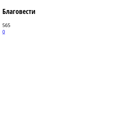
Благовести
565
0
Facebook
X
ReddIt
Email
Pri