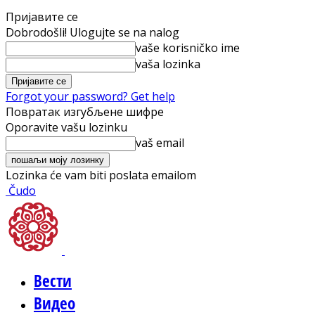
Пријавите се
Dobrodošli! Ulogujte se na nalog
vaše korisničko ime
vaša lozinka
Forgot your password? Get help
Повратак изгубљене шифре
Oporavite vašu lozinku
vaš email
Lozinka će vam biti poslata emailom
Čudo
Вести
Видео