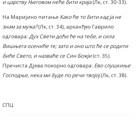
и царству Његовом неће бити краја
(Лк, ст. 30-33).
На Маријино питање
Како ће то бити кад ја не
знам за мужа?
(Лк, ст. 34), арханђео Гаврило
одговара:
Дух Свети доћи ће на тебе, и сила
Вишњега осениће те; зато и оно што ће се родити
биће Свето, и назваће се Син Божји
(ст. 35).
Пречиста Дјева покорно одговара:
Ево слушкиње
Господње, нека ми буде по речи твојој
(Лк, ст. 38).
СПЦ