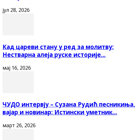
јул 28, 2026
Кад цареви стану у ред за молитву:
Нестварна алеја руске историје...
мај 16, 2026
ЧУДО интервју – Сузана Рудић песникиња,
вајар и новинар: Истински уметник...
март 26, 2026