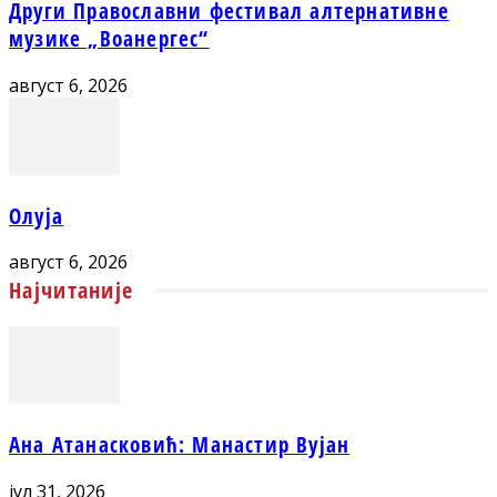
Други Православни фестивал алтернативне
музике „Воанергес“
август 6, 2026
Олуја
август 6, 2026
Најчитаније
Ана Атанасковић: Манастир Вујан
јул 31, 2026