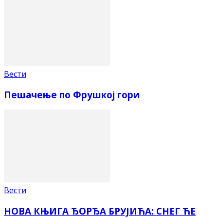
Вести
Пешачење по Фрушкој гори
Вести
НОВА КЊИГА ЂОРЂА БРУЈИЋА: СНЕГ ЋЕ