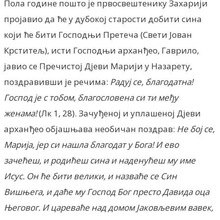
Пола године пошто је првосвештенику Захарији
пројавио да ће у дубокој старости добити сина
који ће бити Господњи Претеча (Свети Јован
Крститељ), исти Господњи арханђео, Гаврило,
јавио се Пречистој Дјеви Марији у Назарету,
поздравивши је речима:
Радуј се, благодатна!
Господ је с тобом, благословена си ти међу
женама!
(Лк 1, 28). Зачуђеној и уплашеној Дјеви
арханђео објашњава необичан поздрав:
Не бој се,
Марија, јер си нашла благодат у Бога! И ево
зачећеш, и родићеш сина и наденућеш му име
Исус. Он ће бити велики, и назваће се Син
Вишњега, и даће му Господ Бог престо Давида оца
Његовог. И цареваће над домом Јаковљевим вавек,