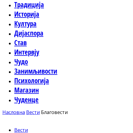
Традиција
Историја
Култура
Дијаспора
Став
Интервју
Чудо
Занимљивости
Психологија
Магазин
Чуденце
Насловна
Вести
Благовести
Вести