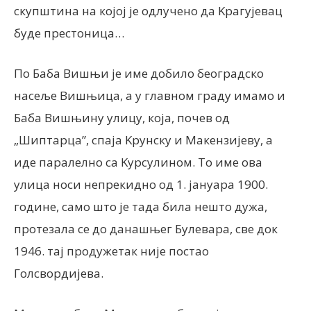
скупштина на којој је одлучено да Kрагујевац
буде престоница…
По Баба Вишњи је име добило београдско
насеље Вишњица, а у главном граду имамо и
Баба Вишњину улицу, која, почев од
„Шиптарца”, спаја Kрунску и Макензијеву, а
иде паралелно са Kурсулином. То име ова
улица носи непрекидно од 1. јануара 1900.
године, само што је тада била нешто дужа,
протезала се до данашњег Булевара, све док
1946. тај продужетак није постао
Голсвордијева.