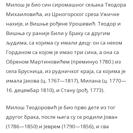
Милош је био син сиромашног сељака Теодора
Михаиловића, из Црногорског среза Ужичке
нахије, и Вишње рођене Урошевић. Теодор и
Вишња су раније били у браку са другим
људима, са којима су имали децу: он са неком
Горданом са којом је имао три сина, а она са
Обреном Мартиновићем (преминуо 1780.) из
села Брусница, из рудничког краја, са којима је
имала Јакова (ц. 1767—1817), Милана (ц. 1770—
16. децембар 1810), и Стану (рођ. 1773).
Милош Теодоровић је био прво дете из тог
другог брака, после њега су се родили Јован
(1786—1850) и Јеврем (1790—1856), и сва