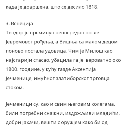
када је довршена, што се десило 1818.
3. Венеција
Теодор је преминуо непосредно после
Јевремовог рођења, а Вишња са малом децом
поново постала удовица. Чим је Милош као
најстарији стасао, убацила га је, вероватно око
1800. гоодине, у кућу газде Аксентија
Јечменице, имућног златиборског трговца
стоком.
Јечменици су, као и свим његовим колегама,
били потребни снажни, издржљиви младићи,
добри јахачи, вешти с оружјем како би од