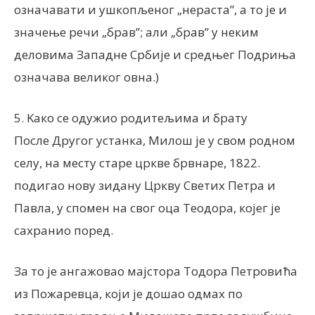
означавати и ушкопљеног „нераста”, а то је и
значење речи „брав”; али „брав” у неким
деловима Западне Србије и средњег Подриња
означава великог овна.)
5. Kако се одужио родитељима и брату
После Другог устанка, Милош је у свом родном
селу, на месту старе цркве брвнаре, 1822.
подигао нову зидану Цркву Светих Петра и
Павла, у спомен на свог оца Теодора, којег је
сахранио поред.
За то је ангажовао мајстора Тодора Петровића
из Пожаревца, који је дошао одмах по