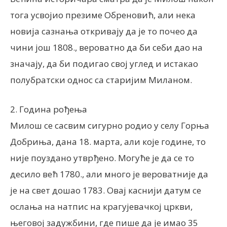
тога усвојио презиме Обреновић, али нека
новија сазнања откривају да је то почео да
чини још 1808., вероватно да би себи дао на
значају, да би подигао свој углед и истакао
полубратски однос са старијим Миланом.
2. Година рођења
Милош се сасвим сигурно родио у селу Горња
Добриња, дана 18. марта, али које године, то
није поуздано утврђено. Могуће је да се то
десило већ 1780., али много је вероватније да
је на свет дошао 1783. Овај каснији датум се
ослања на натпис на крагујевачкој цркви,
његовој задужбини, где пише да је имао 35