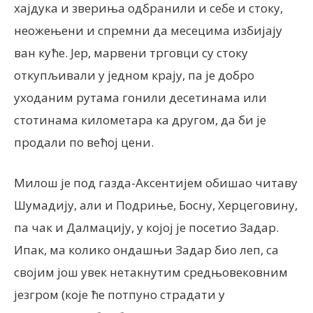
хајдука и звериња одбранили и себе и стоку,
неожењени и спремни да месецима избијају
ван куће. Јер, марвени трговци су стоку
откупљивали у једном крају, па је добро
уходаним рутама гонили десетинама или
стотинама километара ка другом, да би је
продали по већој цени.
Милош је под газда-Аксентијем обишао читаву
Шумадију, али и Подриње, Босну, Херцеговину,
па чак и Далмацију, у којој је посетио Задар.
Ипак, ма колико ондашњи Задар био леп, са
својим још увек нетакнутим средњовековним
језгром (које ће потпуно страдати у