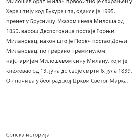
Милошев брат Милан првобитно је сахрањен у
Херештију код Букурешта, одакле је 1995.
пренет у Брусницу. Указом кнеза Милоша од
1859. варош Деспотовица постаје Горњи
Милановац, након што је Пореч постао Доњи
Милановац, по прерано преминулом
најстаријем Милошевом сину Милану, који је
кнежевао од 13. јуна до своје смрти 8. јула 1839.
Он почива у београдској Цркви Светог Марка.
Српска историја