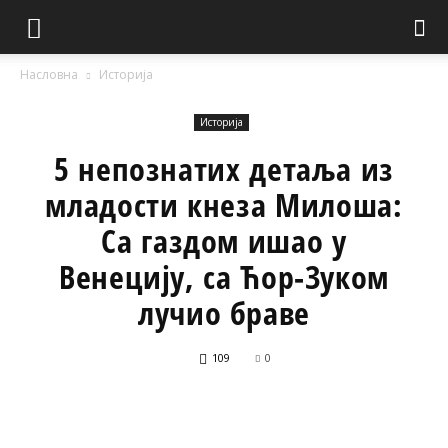
Насловна
Историја
Историја
5 непознатих детаља из
младости кнеза Милоша:
Са газдом ишао у
Венецију, са Ћор-Зуком
лучио браве
109
0