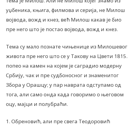
тема је Милош. Али не Милош којег знамо из
уџбеника, књига, филмова и серија, не Милош
војвода, вожд и кнез, већ Милош какав је био
пре него што је постао војвода, вожд и кнез.
Тема су мало познате чињенице из Милошевог
живота пре него што се у Такову на Цвети 1815.
попео на камен на којем је саградио модерну
Србију, чак и пре судбоносног и знаменитог
Збора у Орашцу; у пар наврата одступамо од
тога, али само онда када говоримо о његовом
оцу, мајци и полубраћи.
1. Обреновић, али пре свега Теодоровић