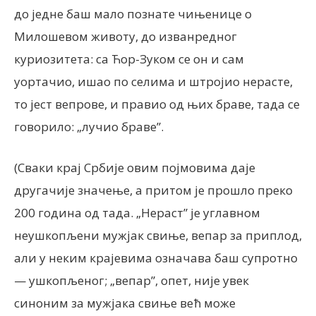
до једне баш мало познате чињенице о
Милошевом животу, до изванредног
куриозитета: са Ћор-Зуком се он и сам
уортачио, ишао по селима и штројио нерасте,
то јест вепрове, и правио од њих браве, тада се
говорило: „лучио браве”.
(Сваки крај Србије овим појмовима даје
другачије значење, а притом је прошло преко
200 година од тада. „Нераст” је углавном
неушкопљени мужјак свиње, вепар за приплод,
али у неким крајевима означава баш супротно
— ушкопљеног; „вепар”, опет, није увек
синоним за мужјака свиње већ може