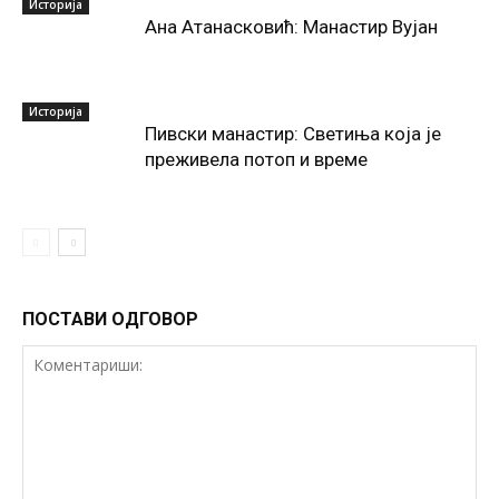
Историја
Ана Атанасковић: Манастир Вујан
Историја
Пивски манастир: Светиња која је
преживела потоп и време
ПОСТАВИ ОДГОВОР