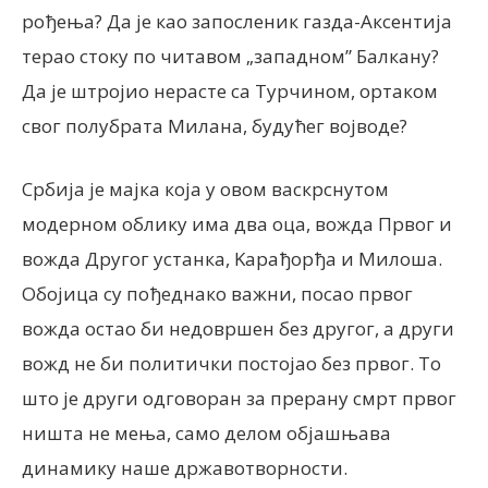
рођења? Да је као запосленик газда-Аксентија
терао стоку по читавом „западном” Балкану?
Да је штројио нерасте са Турчином, ортаком
свог полубрата Милана, будућег војводе?
Србија је мајка која у овом васкрснутом
модерном облику има два оца, вожда Првог и
вожда Другог устанка, Kарађорђа и Милоша.
Обојица су пођеднако важни, посао првог
вожда остао би недовршен без другог, а други
вожд не би политички постојао без првог. То
што је други одговоран за прерану смрт првог
ништа не мења, само делом објашњава
динамику наше државотворности.