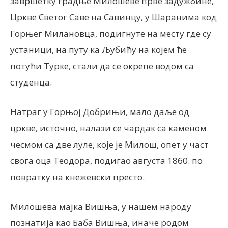
завршетку градње Милошеве прве задужбине,
Цркве Светог Саве на Савинцу, у Шаранима код
Горњег Милановца, подигнуте на месту где су
устаници, на путу ка Љубићу на којем ће
потући Турке, стали да се окрепе водом са
студенца.
Натраг у Горњој Добрињи, мало даље од
цркве, источно, налази се чардак са каменом
чесмом са две луле, које је Милош, опет у част
свога оца Теодора, подигао августа 1860. по
повратку на кнежевски престо.
Милошева мајка Вишња, у нашем народу
познатија као Баба Вишња, иначе родом