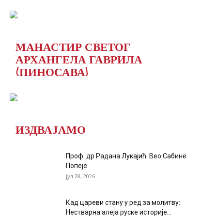
МАНАСТИР СВЕТОГ
АРХАНГЕЛА ГАВРИЛА
(ПИНОСАВА)
ИЗДВАЈАМО
Проф. др Радана Лукајић: Вео Сабине
Попеје
јул 28, 2026
Кад цареви стану у ред за молитву:
Нестварна алеја руске историје...