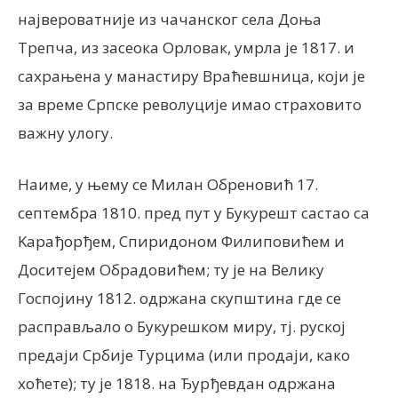
највероватније из чачанског села Доња
Трепча, из засеока Орловак, умрла је 1817. и
сахрањена у манастиру Враћевшница, који је
за време Српске револуције имао страховито
важну улогу.
Наиме, у њему се Милан Обреновић 17.
септембра 1810. пред пут у Букурешт састао са
Kарађорђем, Спиридоном Филиповићем и
Доситејем Обрадовићем; ту је на Велику
Госпојину 1812. одржана скупштина где се
расправљало о Букурешком миру, тј. руској
предаји Србије Турцима (или продаји, како
хоћете); ту је 1818. на Ђурђевдан одржана