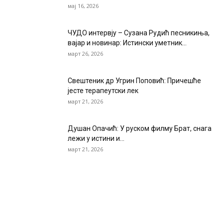
мај 16, 2026
ЧУДО интервју – Сузана Рудић песникиња,
вајар и новинар: Истински уметник...
март 26, 2026
Свештеник др Угрин Поповић: Причешће
јесте терапеутски лек
март 21, 2026
Душан Опачић: У руском филму Брат, снага
лежи у истини и...
март 21, 2026