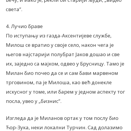
света”.
4. Лучио браве
По иступању из газда-Аксентијеве службе,
Милош се вратио у своје село, након чега је
његов најстарији полубрат Јаков дошао и све
их, заједно са мајком, одвео у Брусницу. Тамо је
Милан био почео да се и сам бави марвеном
трговином, па је Милоша, као већ донекле
искусног у томе, или барем у једном аспекту тог
посла, увео у „бизнис”.
Изгледа да је Миланов ортак у том послу био
Ћор-Зука, неки локални Турчин. Сад долазимо