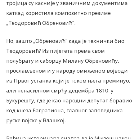
тројица су касније у званичним документима
каткад користила композитно презиме
„Теодоровић Обреновић”.
Но, зашто „Обреновић” када је технички био
Теодоровић? Из пијетета према свом
полубрату и саборцу Милану Обреновићу,
прослављеном и у народу омиљеном војводи
из Првог устанка који је током њега преминуо,
али ненасилном смрћу децембра 1810. у
Букурешту, где је као народни депутат боравио
код кнеза Багратиона, главног заповедника
руске војске у Влашкој.
Већина историчара сматра да је Милош након