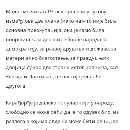
Мада смо читав 19. век провели у сукобу
између ова два клана (иако нам то није била
основна преокупација, она је само била
површинска и део шире борбе народа за
демократију, за развој друштва и државе, за
материјално благостање, за правду), њих
двојица су као две стране истог новчића, као
Звезда и Партизан, не постоје један без
другога.
Kарађорђе је далеко популарнији у народу,
слободно се може рећи да је то одувек био, из
разлога о којима овде не може бити речи, јер