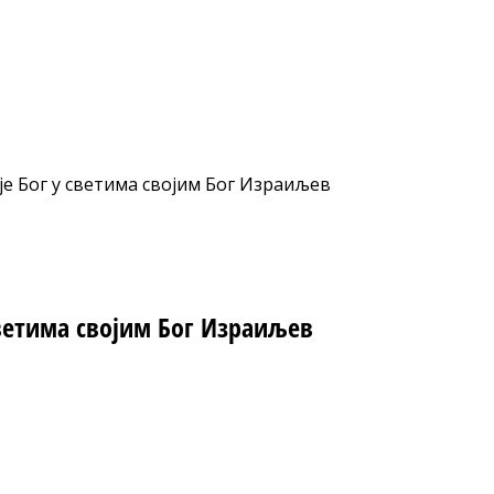
је Бог у светима својим Бог Израиљев
светима својим Бог Израиљев
nt