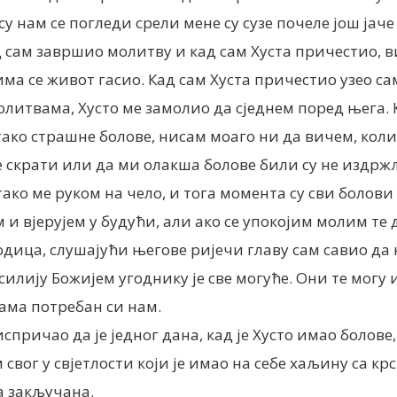
 су нам сe погледи срели мене су сузе почеле још јаче
 сам завршио молитву и кад сам Хуста причестио, в
ојима се живот гасио. Кад сам Хуста причестио узео 
литвама, Хусто ме замолио да сједнем поред њега. К
ако страшне болове, нисам моaго ни да вичем, колик
е скрати или да ми олакша болове били су не издржљ
отако ме руком на чело, и тога момента су сви болови 
м и вјерујем у будући, али ако се упокојим молим т
дица, слушајући његове ријечи главу сам савио да н
асилију Божијем угоднику је све могуће. Они те мог
ама потребан си нам.
спричао да је једног дана, кад је Хусто имао болове
ог у свјетлости који је имао на себе хаљину са крс
а закључана.