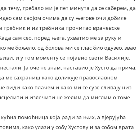
 да течу, требало ми је пет минута да се саберем, да
идeо сам својом очима да су његове очи добиле
сам требник и из требника прочитaо врачевске
ада сам сeо, поред њега, ухватио ме за руку и
о ме бољело, од болова ми се глас био одузео, звао
иви, и у том моменту се појавио свети Василије.
нестали. Ја оче не знам, наставио је Хусто да прича,
е да ме сахраниш како доликује православном
е види како плачем и како ми се сузе сливају низ
у исцелити и излечити не желим да мислим о томе
, кућна помоћница која ради за њих, а вјерујућа
товима, како улази у собу Хустову и за собом врата