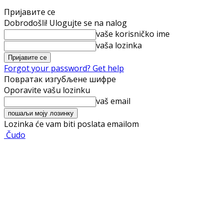
Пријавите се
Dobrodošli! Ulogujte se na nalog
vaše korisničko ime
vaša lozinka
Forgot your password? Get help
Повратак изгубљене шифре
Oporavite vašu lozinku
vaš email
Lozinka će vam biti poslata emailom
Čudo