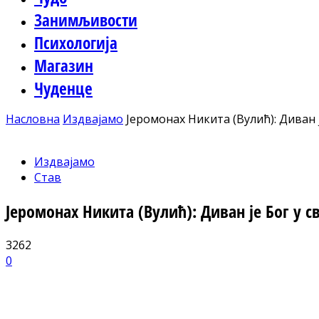
Занимљивости
Психологија
Магазин
Чуденце
Насловна
Издвајамо
Јеромонах Никита (Вулић): Диван 
Издвајамо
Став
Јеромонах Никита (Вулић): Диван је Бог у 
3262
0
Facebook
X
ReddIt
Email
Pri