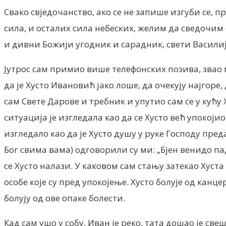
Свако свједочанство, ако се не запише изгуби се, 
сила, и осталих сила небеских, желим да сведочим 
и дивни Божији угодник и сарадник, свети Васили
Јутрос сам примио више телефонских позива, звао 
да је Хусто Ивановић јако лоше, да очекују најгоре
сам Свете Дарове и требник и упутио сам се у кућу 
ситуација је изгледала као да се Хусто већ упокојио
изгледало као да је Хусто душу у руке Господу пре
Бог свима вама) одговорили су ми: „Бјен венидо па
се Хусто налази. У каковом сам стању затекaо Хуста
особе које су пред упокојење. Хусто болује од канце
болују од ове опаке болести.
Кад сам ушо у собу, Иван је реко, тата дошао је св