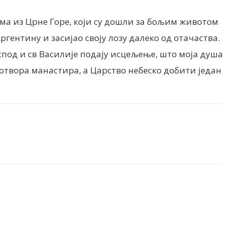
ма из Црне Горе, који су дошли за бољим животом
ргентину и засијао своју лозу далеко од отачаства.
спод и св Василије подају исцељење, што моја душа
ротвора манастира, а Царство небеско добити један