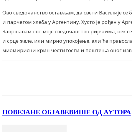
Ово сведочанство остављам, да свети Василије се
и парчетом хлеба у Аргентину. Хусто је рођен у Ар
Завршавам ово моје сведочанство ријечима, нек се
и срце желе, или мирно упокојење, али ће правосл
миомирисни крин честитости и поштења оног извор
Facebook
X
ReddIt
Email
Pri
ПОВЕЗАНЕ ОБЈАВЕ
ВИШЕ ОД АУТОРА