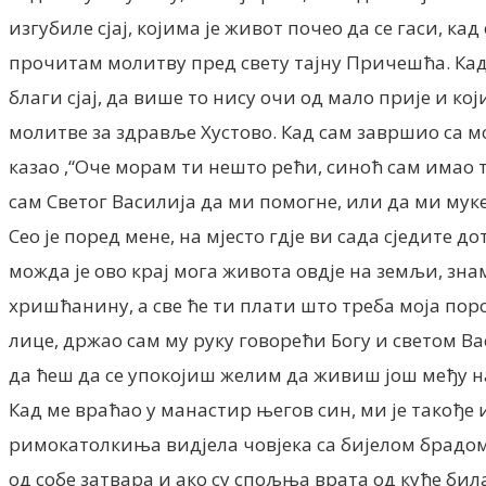
изгубиле сјај, коjима је живот почео да се гаси, кад
прочитам молитву пред свету тајну Причешћа. Кад
благи сјај, да више то нису очи од мало прије и к
молитве за здравље Хустово. Кад сам завршио са мо
казао ,“Оче морам ти нешто рећи, синоћ сам имао т
сам Светог Василија да ми помогне, или да ми мук
Сeо је поред мене, на мјесто гдје ви сада сједите д
можда је ово крај мога живота овдје на земљи, зна
хришћанину, а све ће ти плати што треба моја поро
лице, држао сам му руку говорећи Богу и светом В
да ћеш да се упокојиш желим да живиш још међу н
Кад ме враћао у манастир његов син, ми је такође и
римокатолкиња видјела човјека са бијелом брадом св
од собе затвара и ако су спољња врата од куће бил