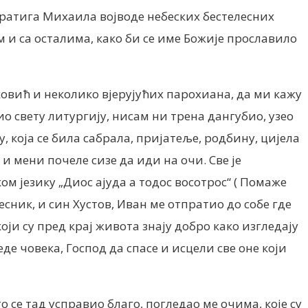
истратига Михаила војводе небеских бестелесних
м и са осталима, како би се име Божије прославило
овић и неколико вјерујућих парохиана, да ми кажу
шио свету литургију, нисам ни трена дангубио, узео
, која се била сабрала, пријатеље, родбину, цијела
 и мени почеле сизе да иди на очи. Све је
м језику „Диос ајуда а тодос восотрос“ ( Помаже
есник, и син Хустов, Иван ме отпратио до собе где
који су пред крај живота знају добро како изгледају
еде човека, Господ да спасе и исцели све оне који
о се тад усправио благо, погледао ме очима, које су