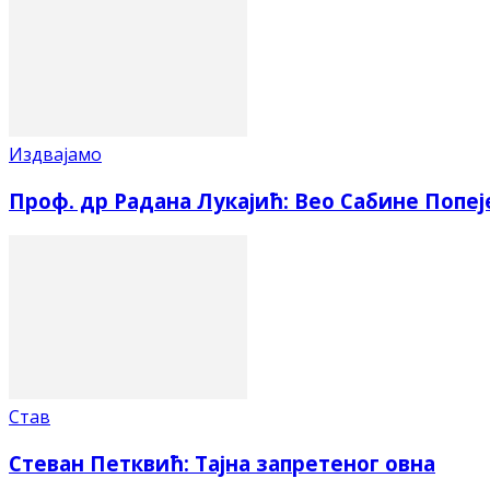
Издвајамо
Проф. др Радана Лукајић: Вео Сабине Попеј
Став
Стеван Петквић: Тајна запретеног овна