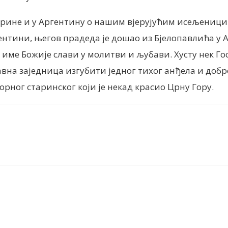
 брине и у Аргентину о нашим вјерујућим исељеници
гентини, његов прадеда је дошао из Бјелопавлића у А
 име Божије слави у молитви и љубави. Хусту нек Го
авна заједница изгубити једног тихог анђела и доб
ног старинског који је некад красио Црну Гору.
nt