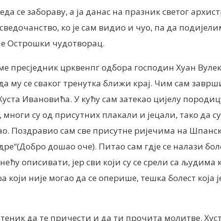
преда се забораву, а ја данас на празник светог арх
сведочанство, ко је сам видио и чуо, па да подијели
је Острошки чудотворац.
ме пресједник црквенпг одбора господин Хуан Вулек
, да му се сваког тренутка ближи крај. Чим сам завр
Хуста Ивановића. У кућу сам затекао цијелу породицу
, многи су од присутних плакали и јецали, тако да су
дао. Поздравио сам све присутне ријечима на Шпанско
дре“(Добро дошaо оче). Питао сам гдје се налази бол
 нећу описивати, јер сви који су се срели са људима 
ра који није могaо да се оперише, тешка болест која ј
ештеник да те причести и да ти прочита молитве. Хуст