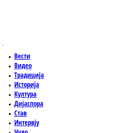
Вести
Видео
Традиција
Историја
Култура
Дијаспора
Став
Интервју
Чудо