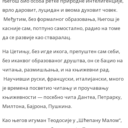
Његош био особа ретке природне интелигенције,
врло даровит, луцидан и веома духовит човек.
Међутим, без формалног образовања, Његош је
касније сам, потпуно самостално, радио на томе
да се развије као стваралац.
На Цетињу, без игде икога, препуштен сам себи,
без икаквог образованог друштва, он се бацио на
читања, размишљања, и на књижевни рад.
Научивши руски, француски, италијански, много
је времена посветио читању и проучавању
књижевности — посебно чита Дантеа, Петрарку,
Милтона, Бајрона, Пушкина.
Као његов игуман Теодосије у „Шћепану Малом“,