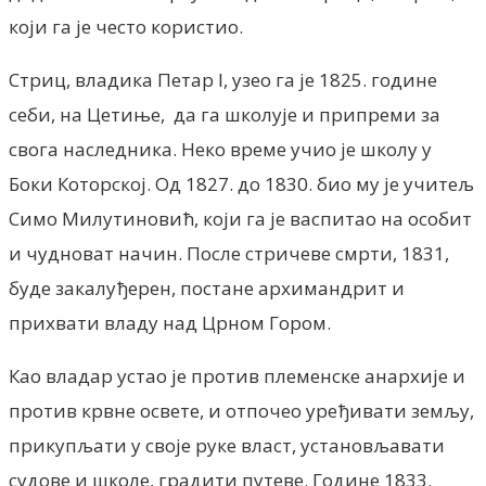
који га је често користио.
Стриц, владика Петар I, узео га је 1825. године
себи, на Цетиње, да га школује и припреми за
свога наследника. Неко време учио је школу у
Боки Которској. Од 1827. до 1830. био му је учитељ
Симо Милутиновић, који га је васпитао на особит
и чудноват начин. После стричеве смрти, 1831,
буде закалуђерен, постане архимандрит и
прихвати владу над Црном Гором.
Као владар устао је против племенске анархије и
против крвне освете, и отпочео уређивати земљу,
прикупљати у своје руке власт, установљавати
судове и школе, градити путеве. Године 1833.