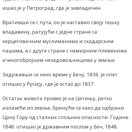
ишао је у Петроград, где је завладичен.
Вративши се с пута, он је наставио своју тешку
владавину, ратујући с једне стране са
херцеговачким муслиманима и скадарским
пашама, а с друге стране с немирним племенима
и многобројним незадовољницима у земљи.
Задржавши се неко време у Бечу, 1836. је опет
отишао у Русију, где је остао до 1837.
Остатак живота провео је на Цетињу, ретко
излазећи из земље, бринући се како да одбрани
Црну Гору од сталних спољних опасности. Године
1846. отишао је државним послом у Беч, 1848.