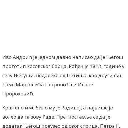
Facebook
X
ReddIt
Email
Pri
Иво Андрић је једном давно написао да је Његош
прототип косовског борца. Рођен је 1813. године у
селу Његуши, недалеко од Цетиња, као други син
Томе Марковића Петровића и Иване
Пророковић.
Крштено име било му је Радивој, а највише је
волео да га зову Раде. Претпоставља се да је
додатак Његош преузео од свог стрица, Петра II,