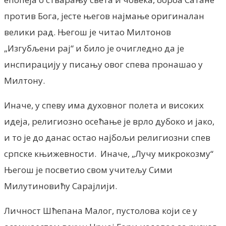
против Бога, јесте његов најмање оригиналан
велики рад. Његош је читао Милтонов
„Изгубљени рај“ и било је очигледно да је
инспирацију у писању овог спева пронашао у
Милтону.
Иначе, у спеву има духовног полета и високих
идеја, религиозно осећање је врло дубоко и јако,
и то је до данас остао најбољи религиозни спев
српске књижевности. Иначе, „Лучу микрокозму“
Његош је посветио свом учитељу Сими
Милутиновићу Сарајлији.
Личност Шћепана Малог, пустолова који се у