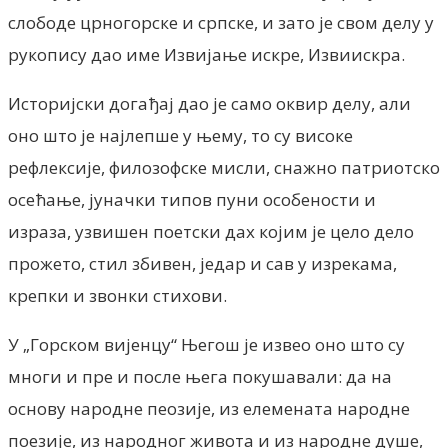
слободе црногорске и српске, и зато је свом делу у
рукопису дао име Извијање искре, Извиискра.
Историјски догађај дао је само оквир делу, али
оно што је најлепше у њему, то су високе
рефлексије, филозофске мисли, снажно патриотско
осећање, јуначки типов пуни особености и
израза, узвишен поетски дах којим је цело дело
прожето, стил збивен, једар и сав у изрекама,
крепки и звонки стихови.
У „Горском вијенцу“ Његош је извео оно што су
многи и пре и после њега покушавали: да на
основу народне пеозије, из елемената народне
поезије, из народног живота и из народне душе,