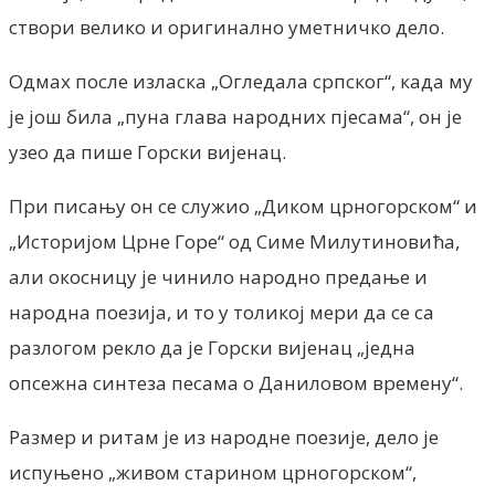
створи велико и оригинално уметничко дело.
Одмах после изласка „Огледала српског“, када му
је још била „пуна глава народних пјесама“, он је
узео да пише Горски вијенац.
При писању он се служио „Диком црногорском“ и
„Историјом Црне Горе“ од Симе Милутиновића,
али окосницу је чинило народно предање и
народна поезија, и то у толикој мери да се са
разлогом рекло да је Горски вијенац „једна
опсежна синтеза песама о Даниловом времену“.
Размер и ритам је из народне поезије, дело је
испуњено „живом старином црногорском“,