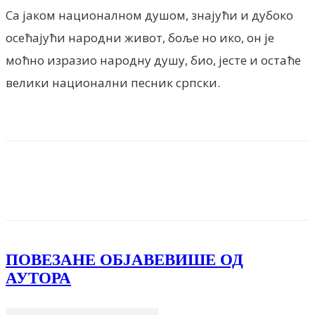
Са јаком националном душом, знајући и дубоко
осећајући народни живот, боље но ико, он је
моћно изразио народну душу, био, јесте и остаће
велики национални песник српски.
Facebook
X
ReddIt
Email
Pri
ПОВЕЗАНЕ ОБЈАВЕ
ВИШЕ ОД
АУТОРА