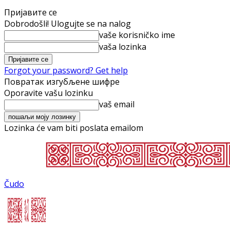
Пријавите се
Dobrodošli! Ulogujte se na nalog
vaše korisničko ime
vaša lozinka
Forgot your password? Get help
Повратак изгубљене шифре
Oporavite vašu lozinku
vaš email
Lozinka će vam biti poslata emailom
Čudo