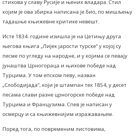
стихова у славу Русије и њених владара. Стил
којим је ова збирка написана је био, по мишљењу
тадашње књижевне критике невешт.
Исте 1834. године изишла је на Цетињу друга
његова књига „Лијек јарости турске“ у којој су
песме по угледу на народне, и у којима се певају
јунаштва Црногораца и њихове победе над
Турцима. У том епском певу, назван
„Слободијада“, који је штампан тек 1854, у десет
песама слави разне црногорске победе над
Турцима и Французима. Спев је написан у
осмерцу и са књижевнијим изражавањем.
Поред тога, по повременим листовима,