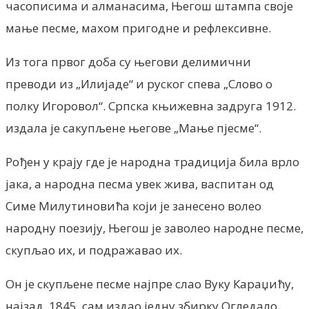
часописима и алманасима, Његош штампа своје
мање песме, махом пригодне и рефлексивне.
Из тога првог доба су његови делимични
преводи из „Илијаде“ и руског спева „Слово о
полку Игоровол“. Српска књижевна задруга 1912.
издала је сакупљене његове „Мање пјесме“.
Рођен у крају где је народна традиција била врло
јака, а народна песма увек жива, васпитан од
Симе Милутиновића који је занесено волео
народну поезију, Његош је заволео народне песме,
скупљао их, и подражавао их.
Он је скупљене песме најпре слао Вуку Караџићу,
најзад, 1845, сам издао једну збирку Огледало