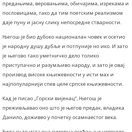
предањима, веровањима, обичајима, изрекама и
пословицама, тако да тим поетским реализмом
даје пуну и јасну слику непосредне стварности.
Његош је био дубоко националан човек и осетио
је народну душу дубље и потпуније но ико. И зато
је његово тако уметничко дело толико
приступачно и разумљиво народу, и зато је овај
производ високе књижевности у исти мах и
најпопуларнији спев целе српске књижевности.
Кад је писао „Горски вијенац“, Његош је
преживљавао оно што је његов предак, владика
Данило, доживео у почетку осамнаестог века.
Била су то иста она суморна осећања и невеселе