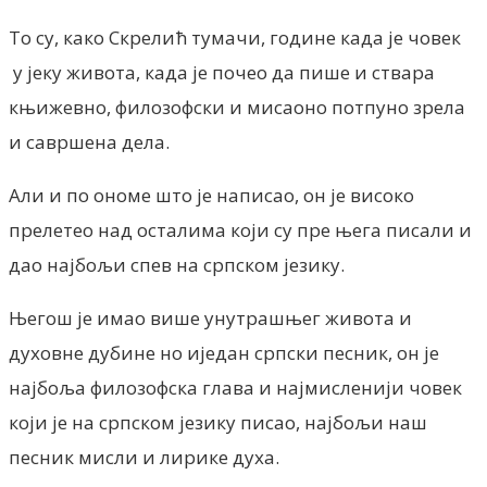
То су, како Скрелић тумачи, године када је човек
у јеку живота, када је почео да пише и ствара
књижевно, филозофски и мисаоно потпуно зрела
и савршена дела.
Али и по ономе што је написао, он је високо
прелетео над осталима који су пре њега писали и
дао најбољи спев на српском језику.
Његош је имао више унутрашњег живота и
духовне дубине но иједан српски песник, он је
најбоља филозофска глава и најмисленији човек
који је на српском језику писао, најбољи наш
песник мисли и лирике духа.