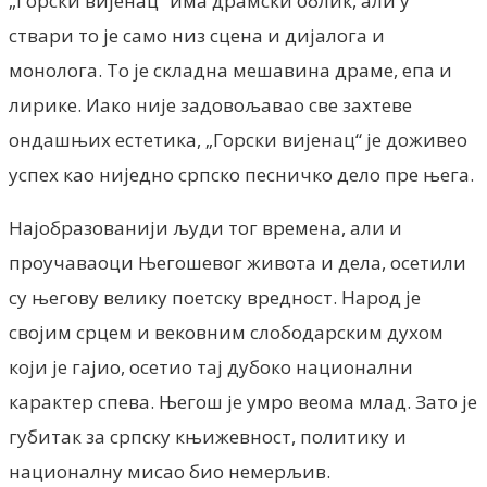
„Горски вијенац“ има драмски облик, али у
ствари то је само низ сцена и дијалога и
монолога. То је складна мешавина драме, епа и
лирике. Иако није задовољавао све захтеве
ондашњих естетика, „Горски вијенац“ је доживео
успех као ниједно српско песничко дело пре њега.
Најобразованији људи тог времена, али и
проучаваоци Његошевог живота и дела, осетили
су његову велику поетску вредност. Народ је
својим срцем и вековним слободарским духом
који је гајио, осетио тај дубоко национални
карактер спева. Његош је умро веома млад. Зато је
губитак за српску књижевност, политику и
националну мисао био немерљив.