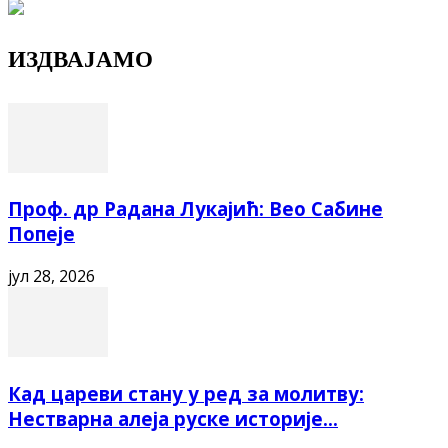
ИЗДВАЈАМО
Проф. др Радана Лукајић: Вео Сабине
Попеје
јул 28, 2026
Кад цареви стану у ред за молитву:
Нестварна алеја руске историје...