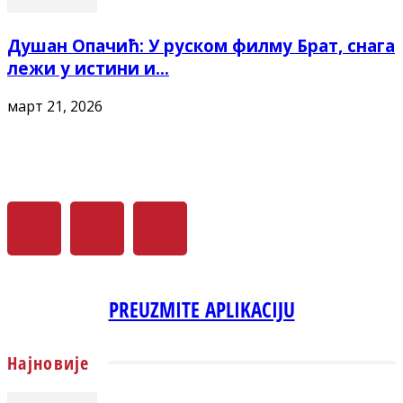
Душан Опачић: У руском филму Брат, снага
лежи у истини и...
март 21, 2026
PREUZMITE APLIKACIJU
Најновије