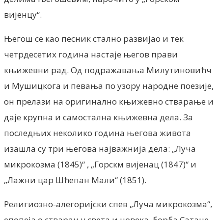
вијенцу“.
Његош се као песник стално развијао и тек
четрдесетих година настаје његов прави
књижевни рад. Од подражавања Милутиновићч
и Мушицкога и певања по узору народне поезије,
он прелази на оригинално књижевно стварање и
даје крупна и самостална књижевна дела. За
последњих неколико година његова живота
изашла су три његова најважнија дела: „Луча
микрокозма (1845)“ , „Горскм вијенац (1847)“ и
„Лажни цар Шћепан Мали“ (1851).
Религиозно-алегоријски спев „Луча микрокозма“,
епопеја о стварању света и човека, борба Сатане