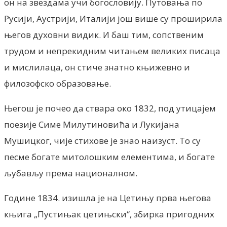
он на звездама учи богословију. Путовања по
Русији, Аустрији, Италији још више су проширила
његов духовни видик. И баш тим, сопственим
трудом и непрекидним читањем великих писаца
и мислилаца, он стиче знатно књижевно и
филозофско образовање.
Његош је почео да ствара око 1832, под утицајем
поезије Симе Милутиновића и Лукијана
Мушицког, чије стихове је знао наизуст. То су
песме богате митолошким елементима, и богате
љубављу према националном.
Године 1834. изишла је на Цетињу прва његова
књига „Пустињак цетињски“, збирка пригодних