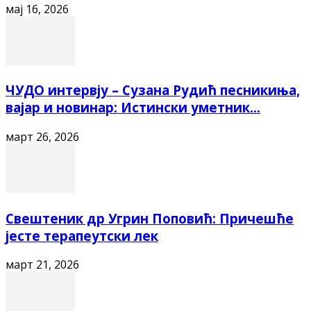
мај 16, 2026
ЧУДО интервју – Сузана Рудић песникиња,
вајар и новинар: Истински уметник...
март 26, 2026
Свештеник др Угрин Поповић: Причешће
јесте терапеутски лек
март 21, 2026