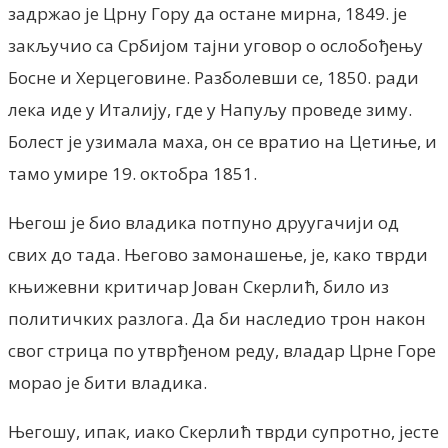
задржао је Црну Гору да остане мирна, 1849. је
закључио са Србијом тајни уговор о ослобођењу
Босне и Херцеговине. Разболевши се, 1850. ради
лека иде у Италију, где у Напуљу проведе зиму.
Болест је узимала маха, он се вратио на Цетиње, и
тамо умире 19. октобра 1851.
Његош је био владика потпуно друугачији од
свих до тада. Његово замонашење, је, како тврди
књижевни критичар Јован Скерлић, било из
политичких разлога. Да би наследио трон након
свог стрица по утврђеном реду, владар Црне Горе
морао је бити владика.
Његошу, ипак, иако Скерлић тврди супротно, јесте