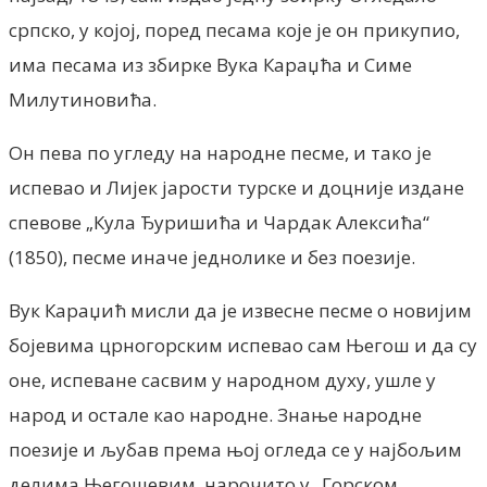
српско, у којој, поред песама које је он прикупио,
има песама из збирке Вука Караџћа и Симе
Милутиновића.
Он пева по угледу на народне песме, и тако је
испевао и Лијек јарости турске и доцније издане
спевове „Кула Ђуришића и Чардак Алексића“
(1850), песме иначе једнолике и без поезије.
Вук Караџић мисли да је извесне песме о новијим
бојевима црногорским испевао сам Његош и да су
оне, испеване сасвим у народном духу, ушле у
народ и остале као народне. Знање народне
поезије и љубав према њој огледа се у најбољим
делима Његошевим, нарочито у „Горском