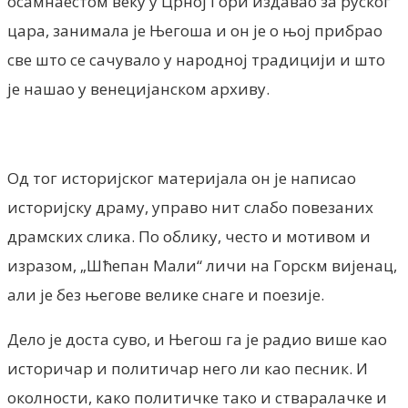
осамнаестом веку у Црној Гори издавао за руског
цара, занимала је Његоша и он је о њој прибрао
све што се сачувало у народној традицији и што
је нашао у венецијанском архиву.
Од тог историјског материјала он је написао
историјску драму, управо нит слабо повезаних
драмских слика. По облику, често и мотивом и
изразом, „Шћепан Мали“ личи на Горскм вијенац,
али је без његове велике снаге и поезије.
Дело је доста суво, и Његош га је радио више као
историчар и политичар него ли као песник. И
околности, како политичке тако и стваралачке и