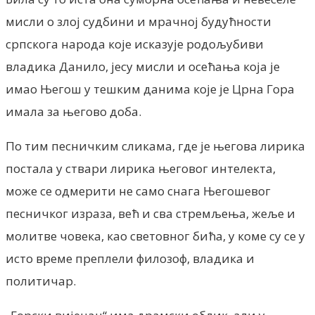
мисли о злој судбини и мрачној будућности
српскога народа које исказује родољубиви
владика Данило, јесу мисли и осећања која је
имао Његош у тешким данима које је Црна Гора
имала за његово доба.
По тим песничким сликама, где је његова лирика
постала у ствари лирика његовог интелекта,
може се одмерити не само снага Његошевог
песничког израза, већ и сва стремљења, жеље и
молитве човека, као световног бића, у коме су се у
исто време преплели филозоф, владика и
политичар.