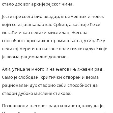
стало дос вог архијерејског чина.
Јесте пре свега био владар, књижевник и човек
који се изјашњавао као Србин, а касније ће се
истаћи и као велики мислилац. Његова
способност критичког промишљања, утицаће у
великој мери и на његове политичке одлуке које
је веома рационално доносио.
Али, утицаће много и на његов књижевни рад.
Само је слободан, критички отворен и веома
рационалан дух створио себи способност да
створи дубоко мислене стихове.
Познаваоци његовог рада и живота, кажу да је