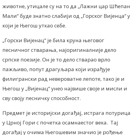
животне, утицале су на то да „Лажни цар Шћепан
Мали“ буде знатно слабији од „Горског Вијенца“ у
који је Његош уткао себе.
„Горски Вијенац“ је била круна његовог
песничног стварања, најоригиналније дело
српске поезије. Он је то дело стварао врло
пажљиво, попут драгуљара који израђује
филигрански рад невероватне лепоте, тако је и
Његош у „Вијенац“ унео највише своје и мисли и
сву своју песничку способност.
Предмет је историјски догађај, истрага потурица
у Црној Гори с почетка осамнаестог века. Тај
догађај у очима Његошевим значио је рођење