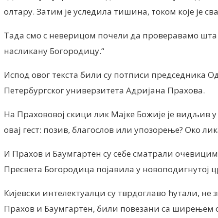
олтару. Затим је уследила тишина, током које је св
Тада смо с неверицом почели да проверавамо шта ј
насликану Богородицу.“
Испод овог текста били су потписи председника О
Петербургског универзитета Адријана Прахова.
На Прахововој скици лик Мајке Божије је видљив 
овај гест: позив, благослов или упозорење? Око лик
И Прахов и Баумгартен су себе сматрали очевицима
Пресвета Богородица појавила у новоподигнутој цр
Кијевски интелектуалци су тврдоглаво ћутали, не з
Прахов и Баумгартен, били повезани са ширењем ов