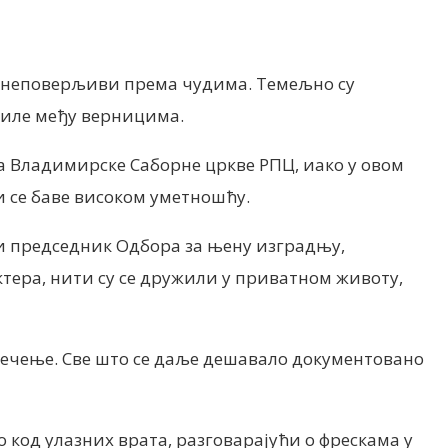
и неповерљиви према чудима. Темељно су
авиле међу верницима.
ма Владимирске Саборне цркве РПЦ, иако у овом
и се баве високом уметношћу.
 и председник Одбора за њену изградњу,
тера, нити су се дружили у приватном животу,
кречење. Све што се даље дешавало документовано
о код улазних врата, разговарајући о фрескама у