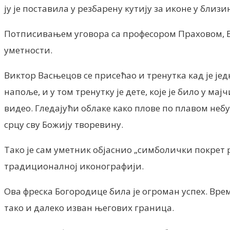
ју је поставила у резбарену кутију за иконе у бли
Потписивањем уговора са професором Праховом, В
уметности.
Виктор Васњецов се присећао и тренутка кад је ј
напоље, и у том тренутку је дете, које је било у м
видео. Гледајући облаке како плове по плавом небу 
срцу сву Божију творевину.
Тако је сам уметник објаснио „симболички покрет р
традиционалној иконографији.
Ова фреска Богородице била је огроман успех. Вре
тако и далеко изван његових граница.