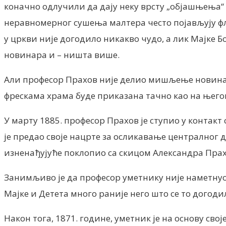
коначно одлучили да дају неку врсту „објашњења“ 
неравномерног сушења малтера често појављују фле
у цркви није догодило никакво чудо, а лик Мајке Б
новинара и – ништа више.
Али професор Прахов није делио мишљење новинара
фрескама храма буде приказана тачно као на његов
У марту 1885. професор Прахов је ступио у контак
је предао своје нацрте за осликавање централног д
изненађујуће поклопио са скицом Александра Прах
Занимљиво је да професор уметнику није наметнуо 
Мајке и Детета много раније него што се то догод
Након тога, 1871. године, уметник је на основу св