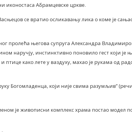
зини иконостаса Абрамцевске цркве.
асњецов се вратио осликавању лика о коме је сања
едног пролећа његова супруга Александра Владимир
ајчином наручју, инстинктивно поновило гест који је 
и птице како лете у ваздуху, махао је рукама од рад
уку Богомладенца, који није свима разумљив” (речи п
меном је живописни комплекс храма постао модел по 