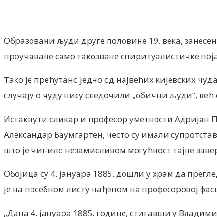
Facebook
X
ReddIt
Email
Pri
Образовани људи друге половине 19. века, занес
проучаване само такозване спиритуалистичке појав
Тако је прећутано једно од највећих кијевских чу
случају о чуду нису сведочили „обични људи“, већ
Истакнути сликар и професор уметности Адријан П
Александар Баумгартен, често су имали супротста
што је чинило незамисливом могућност тајне заве
Обојица су 4. јануара 1885. дошли у храм да прег
је на посебном листу нађеном на професоровој фасц
„Дана 4. јануара 1885. године, стигавши у Владими