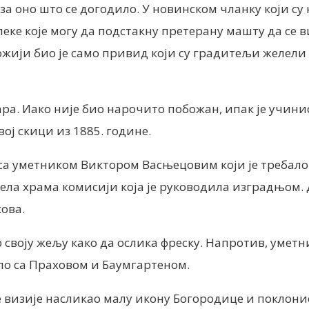
за оно што се догодило. У новинском чланку који с
ке које могу да подстакну претерану машту да се в
ожији био је само привид који су градитељи желели 
. Иако није био нарочито побожан, ипак је учинио
ој скици из 1885. године.
т са уметником Виктором Васњецовим који је требало
ела храма комисији која је руководила изградњом. Д
ова.
своју жељу како да ослика фреску. Напротив, уметни
ило са Праховом и Баумгартеном.
оје визије насликао малу икону Богородице и поклон