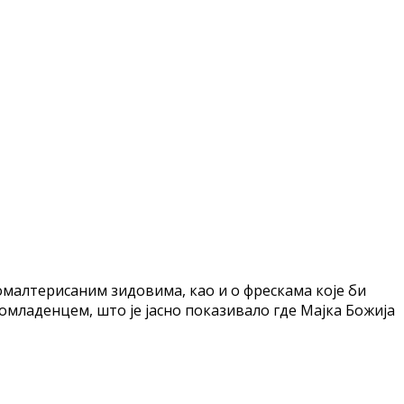
омалтерисаним зидовима, као и о фрескама које би
гомладенцем, што је јасно показивало где Мајка Божија