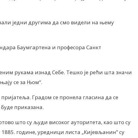
знали једни другима да смо видели на њему
андара Баумгартена и професора Санкт
еним рукама изнад Себе. Тешко је рећи шта значи
њају се за Њом“.
 пријатеља. Градом се пронела гласина да се
 буде приказана.
отово што су људи високог ауторитета, као што су
 1885. године, уредници листа „Кијевљанин” су