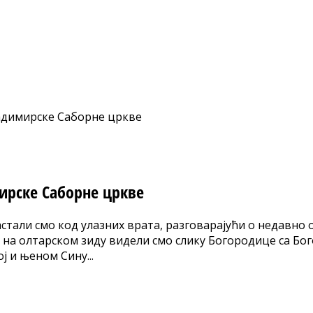
димирске Саборне цркве
рске Саборне цркве
стали смо код улазних врата, разговарајући о недавно 
о: на олтарском зиду видели смо слику Богородице са Бо
ј и њеном Сину...