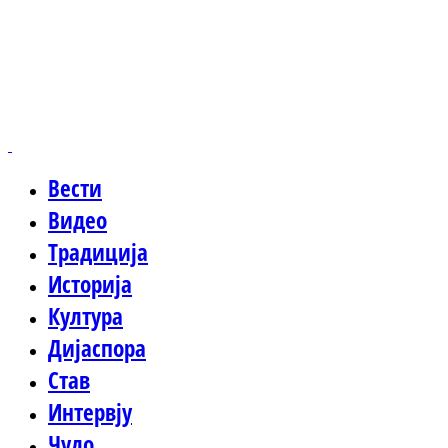
Вести
Видео
Традиција
Историја
Култура
Дијаспора
Став
Интервју
Чудо