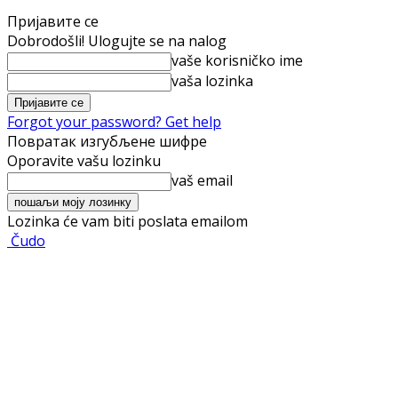
Пријавите се
Dobrodošli! Ulogujte se na nalog
vaše korisničko ime
vaša lozinka
Forgot your password? Get help
Повратак изгубљене шифре
Oporavite vašu lozinku
vaš email
Lozinka će vam biti poslata emailom
Čudo