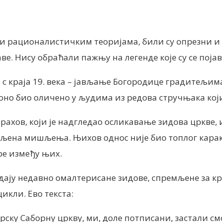
nt
ени рационалистичким теоријама, били су опрезни 
е. Нису обраћали пажњу на легенде које су се пој
да с краја 19. века – јављање Богородице градитељи
 оно био оличено у људима из редова стручњака кој
рахов, који је надгледао осликавање зидова цркве,
вљена мишљења. Њихов однос није био топлог карак
ре између њих.
ледају недавно омалтерисане зидове, спремљене за 
икли. Ево текста:
рску Саборну цркву, ми, доле потписани, застали см