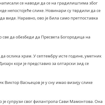
у написали се наводи да се на градилиштима због
иде непостојеће слике. Новинари су тврдили да се
да виде. Наравно, ово је била само претпоставка
 све да обезбеди да Пресвета Богородица на
 да ослика храм. У септембру исте године, уметник
изајн који је представио за олтарски зид се
к Виктор Васњецов је у сну имао визију слике
ио је супрузи свог филантропа Сави Мамонтова. Она