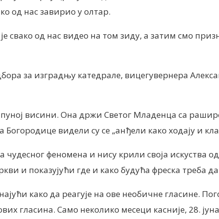
ако од нас завирио у олтар.
е свако од нас видео на том зиду, а затим смо при
дбора за изградњу катедрале, вицегувернера Алекс
у пуној висини. Она држи Светог Младенца са рашир
а Богородице видели су се „анђели како ходају и кла
 чудесног феномена и нису крили своја искуства од
кви и показујући где и како будућа фреска треба да
најући како да реагује на ове необичне гласине. Пог
их гласина. Само неколико месеци касније, 28. јуна