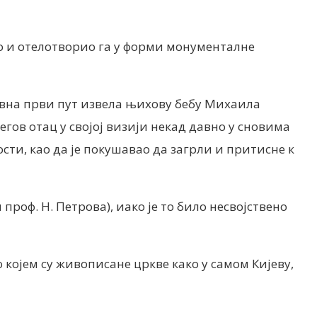
о и отелотворио га у форми монументалне
овна први пут извела њихову бебу Михаила
његов отац у својој визији некад давно у сновима
ости, као да је покушавао да загрли и притисне к
роф. Н. Петрова), иако је то било несвојствено
којем су живописане цркве како у самом Кијеву,