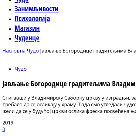
Занимљивости
Психологија
Магазин
Чуденце
Насловна
Чудо
Јављање Богородице градитељима Вла
Чудо
Јављање Богородице градитељима Владими
Стигавши у Владимирску Саборну цркву у изградњи, за
требало да се осликају у храму. Тада смо угледали чуд
жели да се у будућој цркви ослика фреска посвећена њо
2019
0