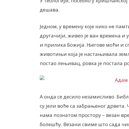
У теологији, посебно у хришћанској
дешава.
Једном, у времену које нико не памти
другачији, живео је ван времена и 
и прилика Божија. Његове моћи и спо
животињи која је настањивала земљу
постао лењивац, ровка је постала р
А онда се десило незамисливо. Библ
су јели воће са забрањеног дрвета. 
нама познатом простору – везан в
болешћу. Везани свиме што сада чи