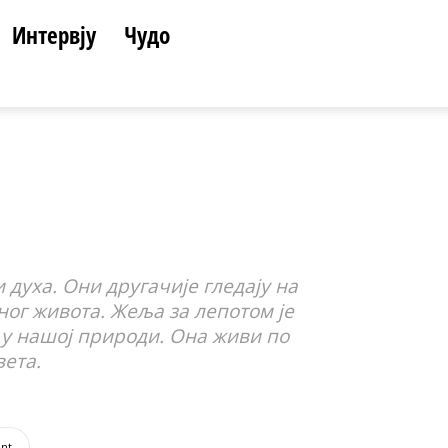
Интервју
Чудо
 духа. Они другачије гледају на
вног живота. Жеља за лепотом је
и у нашој природи. Она живи по
ета.
int