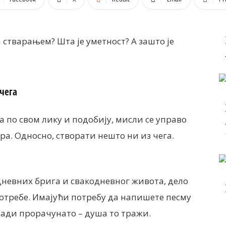
 стварањем? Шта је уметност? А зашто је
чега
ка по свом лику и подобију, мисли се управо
ара. Односно, створaти нешто ни из чега.
одневних брига и свакодневног живота, дело
потребе. Имајући потребу да напишете песму
ради прорачунато – душа то тражи.