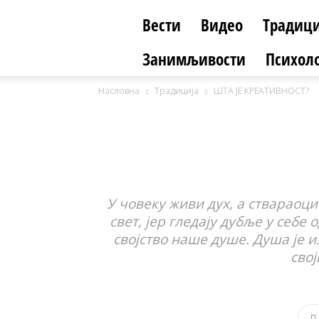
Вести
Видео
Традици
Занимљивости
Психоло
Насловна
Традиција
ШТА ЈЕ КРЕАТИВНОСТ?
У човеку живи дух, а ствараоци
свет, јер гледају дубље у себе
својство наше душе. Душа је и
сво