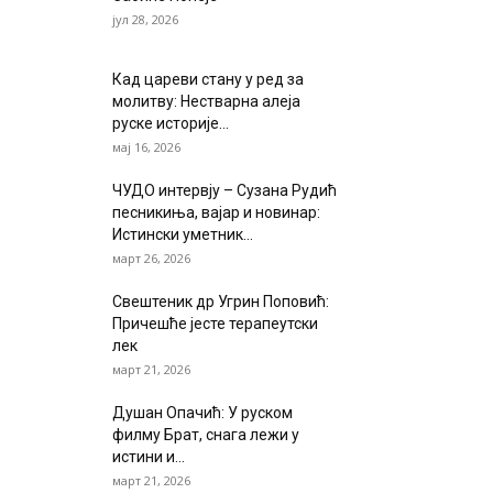
јул 28, 2026
Кад цареви стану у ред за
молитву: Нестварна алеја
руске историје...
мај 16, 2026
ЧУДО интервју – Сузана Рудић
песникиња, вајар и новинар:
Истински уметник...
март 26, 2026
Свештеник др Угрин Поповић:
Причешће јесте терапеутски
лек
март 21, 2026
Душан Опачић: У руском
филму Брат, снага лежи у
истини и...
март 21, 2026