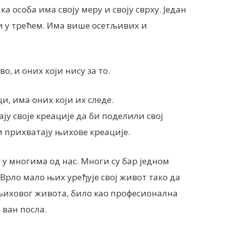
ка особа има своју меру и своју сврху. Један
ећи у трећем. Има више осетљивих и
, и оних који нису за то.
, има оних који их следе.
у своје креације да би поделили свој
и прихватају њихове креације.
у многима од нас. Многи су бар једном
Врло мало њих уређује свој живот тако да
њиховог живота, било као професионална
 ван посла.