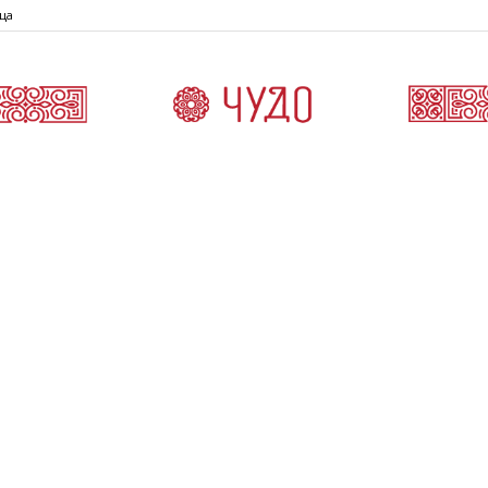
ца
Čudo