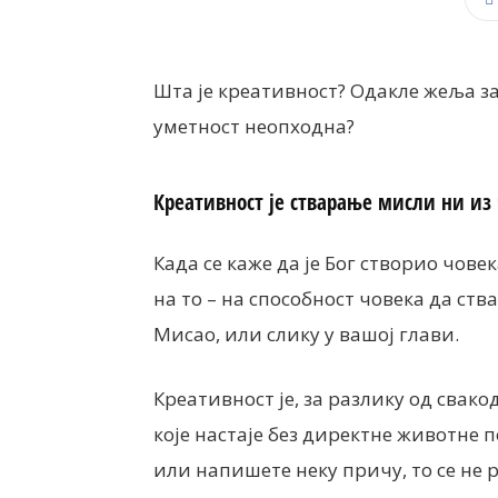
Шта је креативност? Одакле жеља за
уметност неопходна?
Креативност је стварање мисли ни из 
Када се каже да је Бог створио чове
на то – на способност човека да ств
Мисао, или слику у вашој глави.
Креативност је, за разлику од свак
које настаје без директне животне 
или напишете неку причу, то се не 