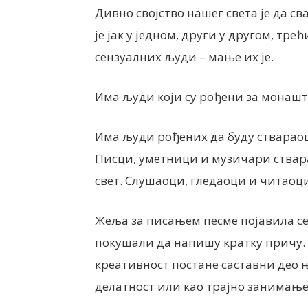
Дивно својство нашег света је да сва
је јак у једном, други у другом, тр
сензуалних људи – мање их је.
Има људи који су рођени за монаштво
Има људи рођених да буду ствараоци
Писци, уметници и музичари стварај
свет. Слушаоци, гледаоци и читаоц
Жеља за писањем песме појавила се 
покушали да напишу кратку причу. 
креативност постане саставни део 
делатност или као трајно занимање