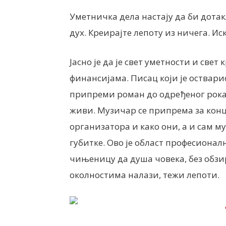
Уметничка дела настају да би дота
дух. Креирајте лепоту из ничега. Ис
Јасно је да је свет уметности и свет
финансијама. Писац који је оствар
припреми роман до одређеног рока,
живи. Музичар се припрема за конц
организатора и како они, а и сам м
губитке. Ово је област професионал
чињеницу да душа човека, без обзир
околностима налази, тежи лепоти.