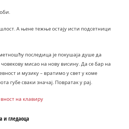
оби.
ошлост. А њене тежње остају исти подсетници
метношћу последица је покушаја душе да
овекову мисао на нову висину. Да се ​​бар на
евност и музику – вратимо у свет у коме
а губе сваки значај. Повратак у рај.
а и гледаоца