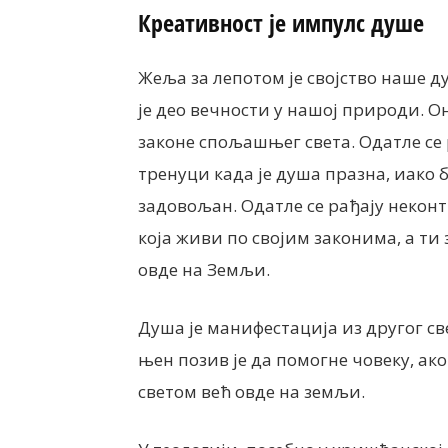
Креативност је импулс душе
Жеља за лепотом је својство наше д
је део вечности у нашој природи. О
законе спољашњег света. Одатле се р
тренуци када је душа празна, иако 
задовољан. Одатле се рађају некон
која живи по својим законима, а ти
овде на Земљи.
Душа је манифестација из другог св
њен позив је да помогне човеку, ако
светом већ овде на земљи.