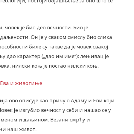
 теологији, постоји објашњење за оно што се
, човек је био део вечности. Био је
удаљености. Он је у сваком смислу био слика
собности биле су такве да је човек свакој
 дао карактер („дао им име”): лењивац је
овка, нилски коњ је постао нилски коњ.
ија ово описује као причу о Адаму и Еви који
Човек је изгубио вечност у себи и нашао се у
ременом и даљином. Везани смрћу и
ни наш живот.