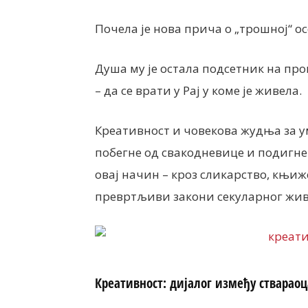
Почела је нова прича о „трошној“ ос
Душа му је остала подсетник на пр
– да се врати у Рај у коме је живела.
Креативност и човекова жудња за у
побегне од свакодневице и подигне ч
овај начин – кроз сликарство, књиж
превртљиви закони секуларног живот
Креативност: дијалог између ствараоц