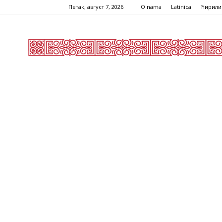
Петак, август 7, 2026
O nama
Latinica
Ћирили