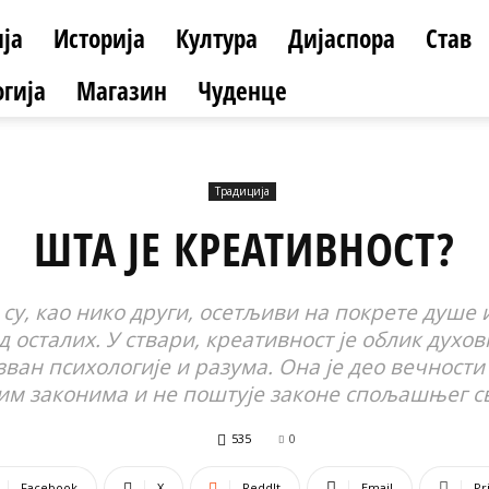
ја
Историја
Култура
Дијаспора
Став
гија
Магазин
Чуденце
Традиција
ШТА ЈЕ КРЕАТИВНОСТ?
 су, као нико други, осетљиви на покрете душе и
 од осталих. У ствари, креативност је облик духо
зван психологије и разума. Она је део вечност
јим законима и не поштује законе спољашњег св
535
0
Facebook
X
ReddIt
Email
Pr