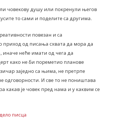
кли човекову душу или покренули његов
кусите то сами и поделите са другима.
 креативности повезан и са
ио приход од писања схвата да мора да
 иначе неће имати од чега да
ерт како не би пореметио планове
узичар заједно са њима, не претрпе
не одговорности. И све то не поништава
а какав је човек пред нама и у каквим се