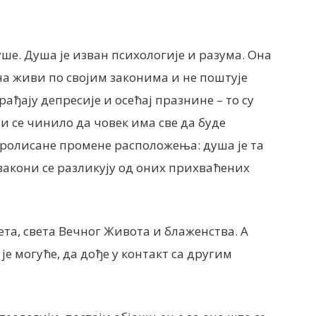
уше. Душа је изван психологије и разума. Она
на живи по својим законима и не поштује
ађају депресије и осећај празнине – то су
би се чинило да човек има све да буде
тролисане промене расположења: душа је та
 закони се разликују од оних прихваћених
ета, света Вечног Живота и блаженства. А
 је могуће, да дође у контакт са другим