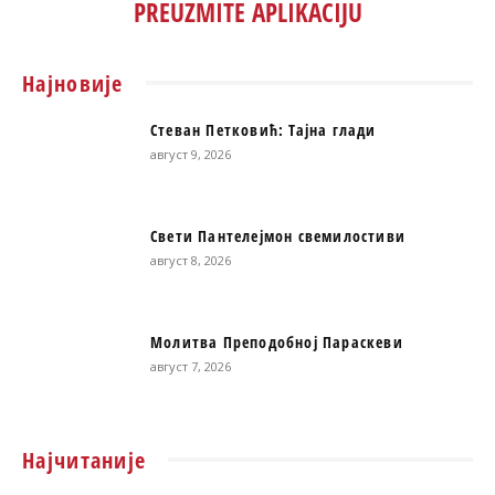
PREUZMITE APLIKACIJU
Најновије
Стеван Петковић: Тајна глади
август 9, 2026
Свети Пантелејмон свемилостиви
август 8, 2026
Молитва Преподобној Параскеви
август 7, 2026
Најчитаније