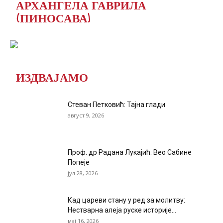
АРХАНГЕЛА ГАВРИЛА
(ПИНОСАВА)
ИЗДВАЈАМО
Стеван Петковић: Тајна глади
август 9, 2026
Проф. др Радана Лукајић: Вео Сабине
Попеје
јул 28, 2026
Кад цареви стану у ред за молитву:
Нестварна алеја руске историје...
мај 16, 2026