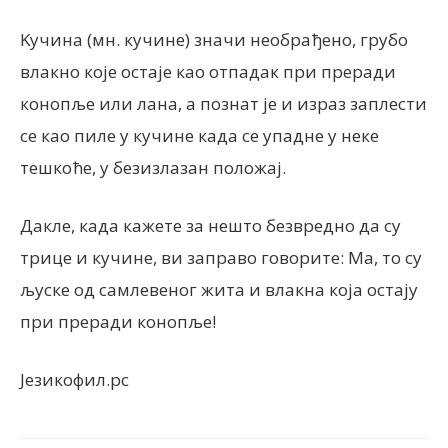
Kучина (мн. кучине) значи необрађено, грубо
влакно које остаје као отпадак при преради
конопље или лана, а познат је и израз заплести
се као пиле у кучине када се упадне у неке
тешкоће, у безизлазан положај.
Дакле, када кажете за нешто безвредно да су
трице и кучине, ви заправо говорите: Ма, то су
љуске од самлевеног жита и влакна која остају
при преради конопље!
Језикофил.рс