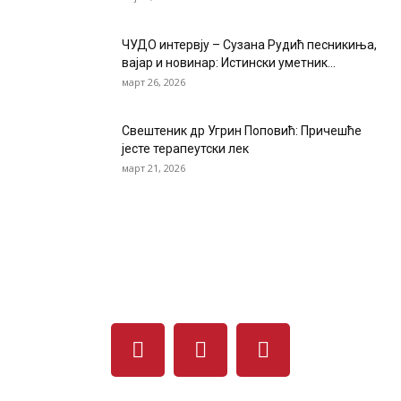
ЧУДО интервју – Сузана Рудић песникиња,
вајар и новинар: Истински уметник...
март 26, 2026
Свештеник др Угрин Поповић: Причешће
јесте терапеутски лек
март 21, 2026