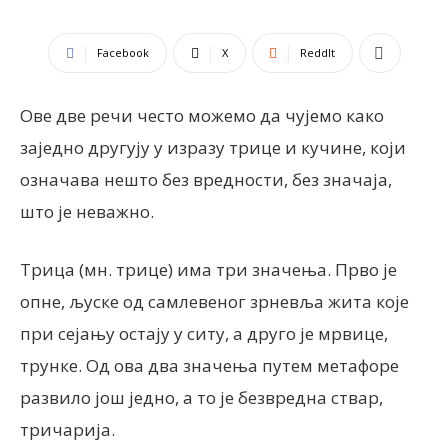
Facebook
X
ReddIt
Ове две речи често можемо да чујемо како
заједно другују у изразу трице и кучине, који
означава нешто без вредности, без значаја,
што је неважно.
Трица (мн. трице) има три значења. Прво је
опне, љуске од самлевеног зрневља жита које
при сејању остају у ситу, а друго је мрвице,
трунке. Од ова два значења путем метафоре
развило још једно, а то је безвредна ствар,
тричарија.