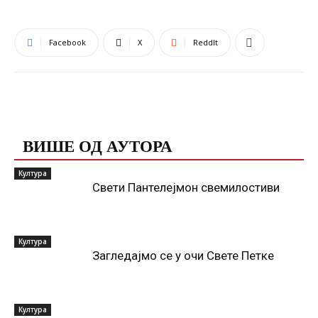
Facebook
X
ReddIt
ПОВЕЗАНЕ ОБЈАВЕ
ВИШЕ ОД АУТОРА
Култура
Свети Пантелејмон свемилостиви
Култура
Загледајмо се у очи Свете Петке
Култура