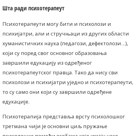
Шта ради психотерапеут
Психотерапеути могу бити и психолози и
психијатри, али и стручњаци из других области
хуманистичких наука (педагози, дефектолози…),
који су поред свог основног образовања
завршили едукацију из одређеног
психотерапеутског правца. Тако да нису сви
психолози и психијатри уједно и психотерапеути,
то су само они који су завршили одређене
едукације.
Психотерапија представља врсту психолошког
третмана чији је основни циљ пружање
психолошке помоћи особама које имају неке