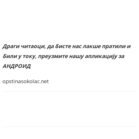
Драги читаоци, да бисте нас лакше пратили и
били у току, преузмите нашу апликацију за
АНДРОИД
opstinasokolac.net
Facebook
X
ReddIt
Email
Pri