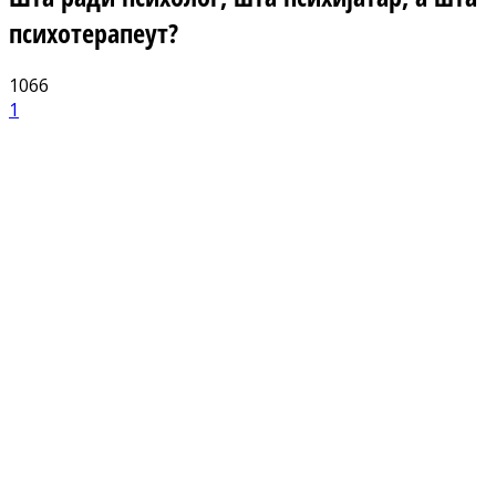
психотерапеут?
1066
1
Facebook
X
ReddIt
Email
Pri