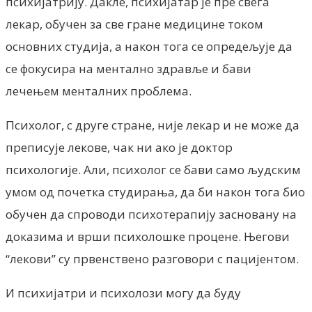
психијатрију. Дакле, психијатар је пре свега
лекар, обучен за све гране медицине током
основних студија, а након тога се опредељује да
се фокусира на ментално здравље и бави
лечењем менталних проблема.
Психолог, с друге стране, није лекар и не може да
преписује лекове, чак ни ако је доктор
психологије. Али, психолог се бави само људским
умом од почетка студирања, да би након тога био
обучен да спроводи психотерапију засновану на
доказима и врши психолошке процене. Његови
“лекови” су првенствено разговори с пацијентом.
И психијатри и психолози могу да буду