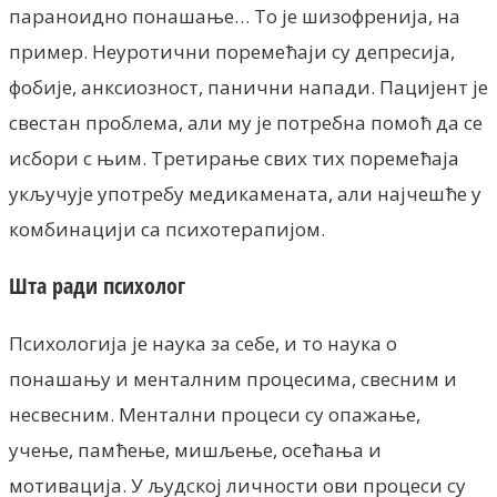
параноидно понашање… То је шизофренија, на
пример. Неуротични поремећаји су депресија,
фобије, анксиозност, панични напади. Пацијент је
свестан проблема, али му је потребна помоћ да се
исбори с њим. Третирање свих тих поремећаја
укључује употребу медикамената, али најчешће у
комбинацији са психотерапијом.
Шта ради психолог
Психологија је наука за себе, и то наука о
понашању и менталним процесима, свесним и
несвесним. Ментални процеси су опажање,
учење, памћење, мишљење, осећања и
мотивација. У људској личности ови процеси су