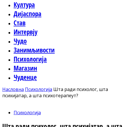
Култура
Дијаспора
Став
Интервју
Чудо
Занимљивости
Психологија
Магазин
Чуденце
Насловна
Психологија
Шта ради психолог, шта
психијатар, а шта психотерапеут?
Психологија
Шта ради психолог, шта психијатар, а шта