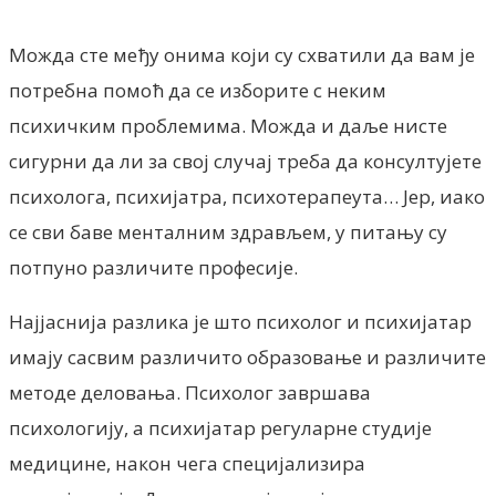
Можда сте међу онима који су схватили да вам је
потребна помоћ да се изборите с неким
психичким проблемима. Можда и даље нисте
сигурни да ли за свој случај треба да консултујете
психолога, психијатра, психотерапеута… Јер, иако
се сви баве менталним здрављем, у питању су
потпуно различите професије.
Најјаснија разлика је што психолог и психијатар
имају сасвим различито образовање и различите
методе деловања. Психолог завршава
психологију, а психијатар регуларне студије
медицине, након чега специјализира