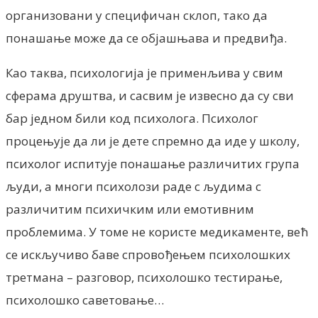
организовани у специфичан склоп, тако да
понашање може да се објашњава и предвиђа.
Као таква, психологија је применљива у свим
сферама друштва, и сасвим је извесно да су сви
бар једном били код психолога. Психолог
процењује да ли је дете спремно да иде у школу,
психолог испитује понашање различитих група
људи, а многи психолози раде с људима с
различитим психичким или емотивним
проблемима. У томе не користе медикаменте, већ
се искључиво баве спровођењем психолошких
третмана – разговор, психолошко тестирање,
психолошко саветовање…