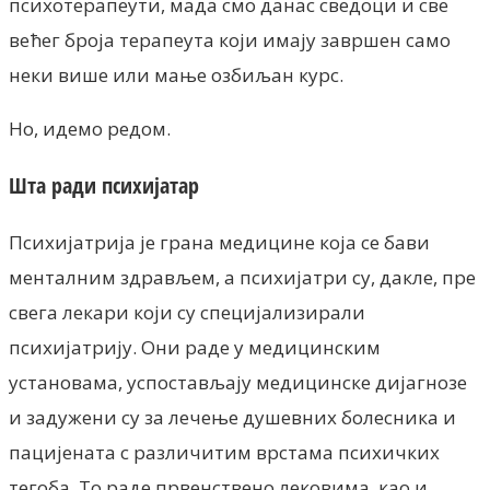
психотерапеути, мада смо данас сведоци и све
већег броја терапеута који имају завршен само
неки више или мање озбиљан курс.
Но, идемо редом.
Шта ради психијатар
Психијатрија је грана медицине која се бави
менталним здрављем, а психијатри су, дакле, пре
свега лекари који су специјализирали
психијатрију. Они раде у медицинским
установама, успостављају медицинске дијагнозе
и задужени су за лечење душевних болесника и
пацијената с различитим врстама психичких
тегоба. То раде првенствено лековима, као и