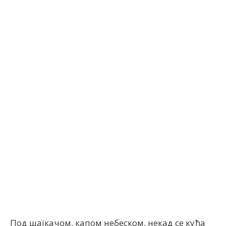
Facebook
X
ReddIt
Email
Под шајкачом, капом небеском, некад се кућа