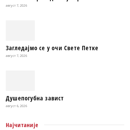
август 7, 2026
Загледајмо се у очи Свете Петке
август 7, 2026
Душепогубна завист
август 6, 2026
Најчитаније