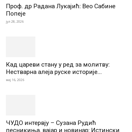
Проф. др Радана Лукајић: Вео Сабине
Попеје
јул 28, 2026
Кад цареви стану у ред за молитву:
Нестварна алеја руске историје...
мај 16, 2026
ЧУДО интервју – Сузана Рудић
песникиња, вајар и новинар: Истински