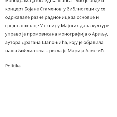
монодрама „Последња шанса”. Био је овде и
концерт Бојане Стаменов, у библиотеци су се
одржавале разне радионице за основце и
средњошколце У оквиру Мајских дана културе
управо је промовисана монографија о Ариљу,
аутора Драгана Шапоњића, коју је објавила
наша библиотека – рекла је Марија Алексић.
Politika
Facebook
X
ReddIt
Email