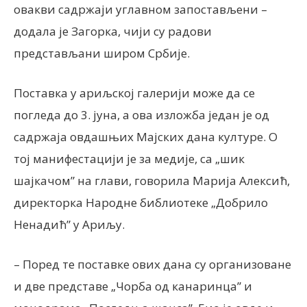
овакви садржаји углавном запостављени –
додала је Загорка, чији су радови
представљани широм Србије.
Поставка у ариљској галерији може да се
погледа до 3. јуна, а ова изложба један је од
садржаја овдашњих Мајских дана културе. О
тој манифестацији је за медије, са „шик
шајкачом” на глави, говорила Марија Алексић,
директорка Народне библиотеке „Добрило
Ненадић” у Ариљу.
– Поред те поставке ових дана су организоване
и две представе „Чорба од канаринца” и