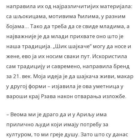
направила их од најразличитијих материјала:
са шљокицама, мотивима ћилима, у разним
бојама… Тако да треба да се свиде младима, а
најважније је да млади прихвате оно што је
наша традиција. „Шик шајкаче” могу да носе и
жене, ево ја их носим сваки пут. Искористила
сам традицију и савремено, направила бренд
за 21. век. Моја идеја је да шајкача живи, макар
у другој форми – изјавила је ова уметница у
вароши крај Рзава након отварања изложбе.
– Веома ми је драго да и у Ариљу има
прилично људи који имају потребу за
културом, то ми греје душу. Зато што су данас