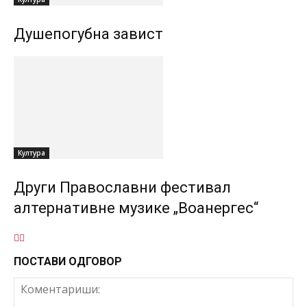
Душепогубна завист
Култура
Други Православни фестивал
алтернативне музике „Воанергес“
ПОСТАВИ ОДГОВОР