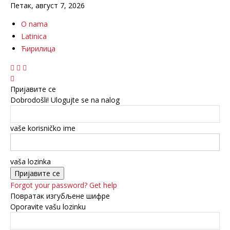
Петак, август 7, 2026
O nama
Latinica
Ћирилица
Пријавите се
Dobrodošli! Ulogujte se na nalog
vaše korisničko ime
vaša lozinka
Forgot your password? Get help
Повратак изгубљене шифре
Oporavite vašu lozinku