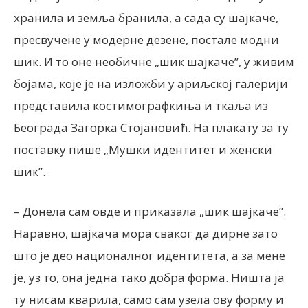
хранила и земља бранила, а сада су шајкаче,
пресвучене у модерне дезене, постале модни
шик. И то оне необичне „шик шајкаче”, у живим
бојама, које је на изложби у ариљској галерији
представила костимографкиња и ткаља из
Београда Загорка Стојановић. На плакату за ту
поставку пише „Мушки идентитет и женски
шик”.
– Донела сам овде и приказала „шик шајкаче”.
Наравно, шајкача мора сваког да дирне зато
што је део националног идентитета, а за мене
је, уз то, она једна тако добра форма. Ништа ја
ту нисам кварила, само сам узела ову форму и