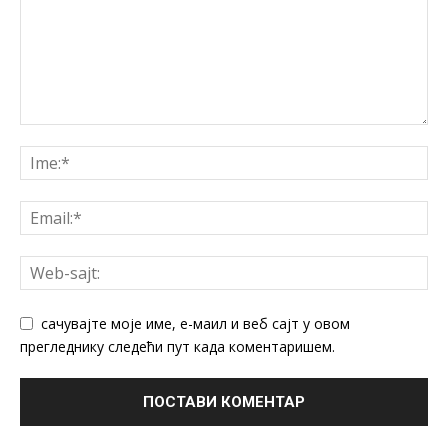
сачувајте моје име, е-маил и веб сајт у овом
прегледнику следећи пут када коментаришем.