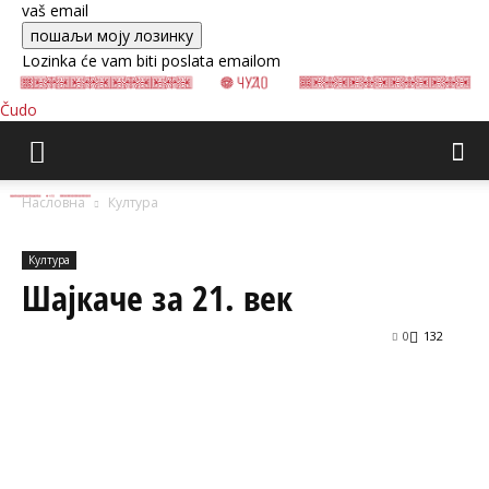
vaš email
Lozinka će vam biti poslata emailom
Čudo
Насловна
Култура
Култура
Шајкаче за 21. век
0
132