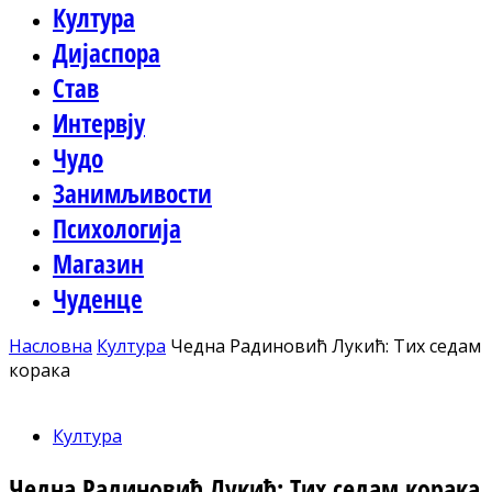
Култура
Дијаспора
Став
Интервју
Чудо
Занимљивости
Психологија
Магазин
Чуденце
Насловна
Култура
Чедна Радиновић Лукић: Тих седам
корака
Култура
Чедна Радиновић Лукић: Тих седам корака