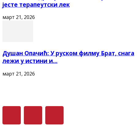
јесте терапеутски лек
март 21, 2026
Душан Опачић: У руском филму Брат, снага
лежи у истини и...
март 21, 2026