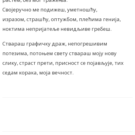
Својеручно ме подижеш, уметношћу,
изразом, страшћу, оптужбом, плећима генија,
ноктима непријатеље невидљиве гребеш.
Ствараш графичку драж, непогрешивим
потезима, потоњем свету ствараш моју нову
слику, страст прети, присност се појављује, тих
седам корака, моја вечност.
Facebook
X
ReddIt
Email
Pri