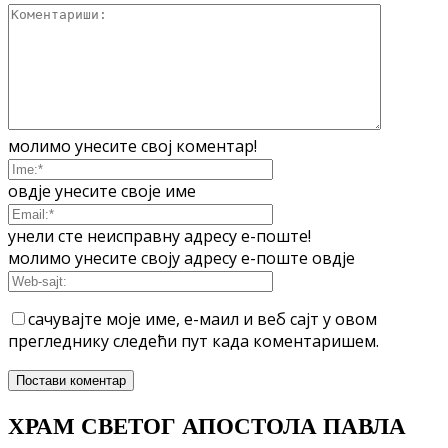
молимо унесите свој коментар!
овдје унесите своје име
унели сте неисправну адресу е-поште!
молимо унесите своју адресу е-поште овдје
сачувајте моје име, е-маил и веб сајт у овом
прегледнику следећи пут када коментаришем.
ХРАМ СВЕТОГ АПОСТОЛА ПАВЛА