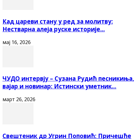
Кад цареви стану у ред за молитву:
Нестварна алеја руске историје...
мај 16, 2026
ЧУДО интервју – Сузана Рудић песникиња,
вајар и новинар: Истински уметник...
март 26, 2026
Свештеник др Угрин Поповић: Причешће