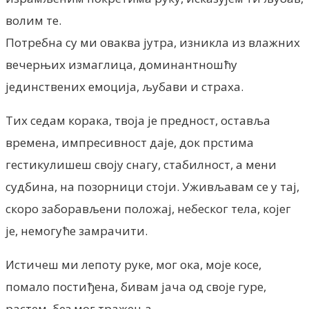
волим те.
Потребна су ми оваква јутра, изникла из влажних
вечерњих измаглица, доминантношћу
јединствених емоција, љубави и страха.
Тих седам корака, твоја је предност, оставља
времена, импресивност даје, док прстима
гестикулишеш своју снагу, стабилност, а мени
судбина, на позорници стоји. Уживљавам се у тај,
скоро заборављени положај, небеског тела, којег
је, немогуће замрачити.
Истичеш ми лепоту руке, мог ока, моје косе,
помало постиђена, бивам јача од своје гуре,
растем, без мог тражења.