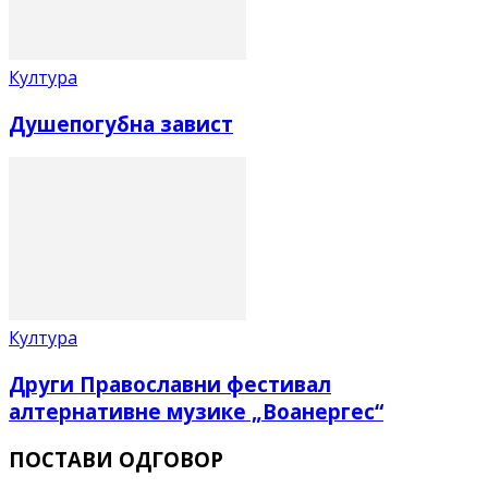
Култура
Душепогубна завист
Култура
Други Православни фестивал
алтернативне музике „Воанергес“
ПОСТАВИ ОДГОВОР