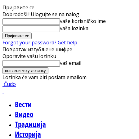
Пријавите се
Dobrodošli! Ulogujte se na nalog
vaše korisničko ime
vaša lozinka
Forgot your password? Get help
Повратак изгубљене шифре
Oporavite vašu lozinku
vaš email
Lozinka će vam biti poslata emailom
Čudo
Вести
Видео
Традиција
Историја