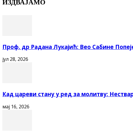
ИЗДВАЈАМО
Проф. др Радана Лукајић: Вео Сабине Попеј
јул 28, 2026
Кад цареви стану у ред за молитву: Нестварн
мај 16, 2026