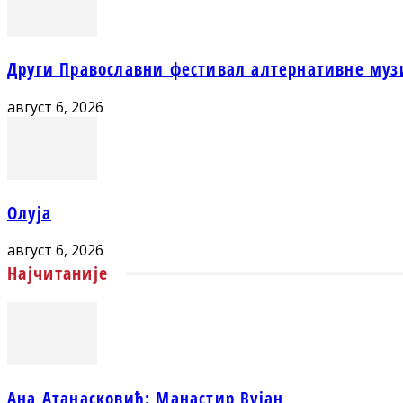
Други Православни фестивал алтернативне муз
август 6, 2026
Олуја
август 6, 2026
Најчитаније
Ана Атанасковић: Манастир Вујан