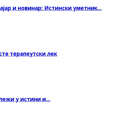
јар и новинар: Истински уметник...
сте терапеутски лек
ежи у истини и...