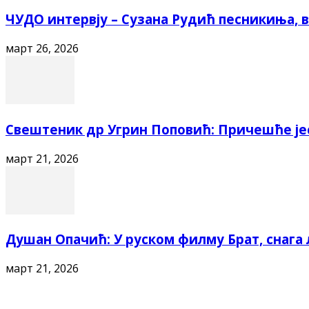
ЧУДО интервју – Сузана Рудић песникиња, ва
март 26, 2026
Свештеник др Угрин Поповић: Причешће је
март 21, 2026
Душан Опачић: У руском филму Брат, снага л
март 21, 2026