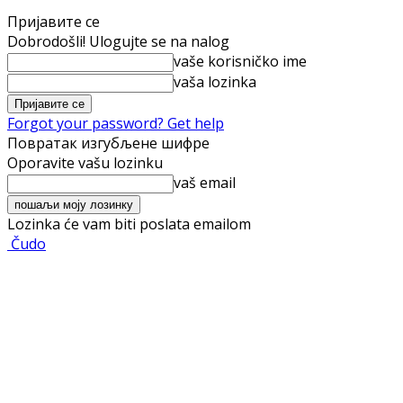
Пријавите се
Dobrodošli! Ulogujte se na nalog
vaše korisničko ime
vaša lozinka
Forgot your password? Get help
Повратак изгубљене шифре
Oporavite vašu lozinku
vaš email
Lozinka će vam biti poslata emailom
Čudo