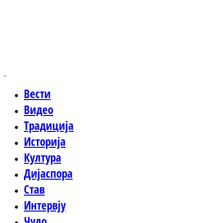
Вести
Видео
Традиција
Историја
Култура
Дијаспора
Став
Интервју
Чудо