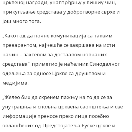
црквеној награди, унаптрђрњу у вишиу чин,
прикупљање средстава у добротворне сврхе и
још много тога.
„Како год да почне комуникација са таквим
преварантом, најчешће се завршава на исти
начин – захтевом за достаавом новчаних
средстава“, приметио је наћелник Синодалног
одељења за односе Цркве са друштвом и
медијима.
„Желео бих да скренем пажњу на то да се за
унутрашња и спољна црквена саопштења и све
информације преносе преко лица посебно
овлашћених од Предстојатеља Руске цркве и