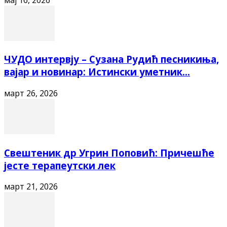
ЧУДО интервју – Сузана Рудић песникиња,
вајар и новинар: Истински уметник...
март 26, 2026
Свештеник др Угрин Поповић: Причешће
јесте терапеутски лек
март 21, 2026