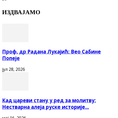
ИЗДВАЈАМО
Проф. др Радана Лукајић: Вео Сабине
Попеје
јул 28, 2026
Кад цареви стану у ред за молитву:
Нестварна алеја руске историје...
мај 16, 2026