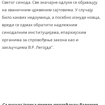
Светог синода. Све значајне одлуке се објављују
на званичним црквеним сајтовима. У случају
било каквих недоумица, а посебно изнуде новца,
вреди се одмах обратити надлежним
синодалним институцијама, епархијским
органима за спровођење закона као и
закључцима В.Р. Легојда”.
Са руског језика превео протођакон Радомир