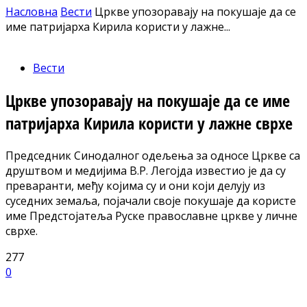
Насловна
Вести
Цркве упозоравају на покушаје да се
име патријарха Кирила користи у лажне...
Вести
Цркве упозоравају на покушаје да се име
патријарха Кирила користи у лажне сврхе
Председник Синодалног одељења за односе Цркве са
друштвом и медијима В.Р. Легојда известио је да су
преваранти, међу којима су и они који делују из
суседних земаља, појачали своје покушаје да користе
име Предстојатеља Руске православне цркве у личне
сврхе.
277
0