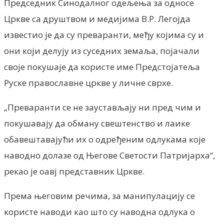
Председник Синодалног одељења за односе
Цркве са друштвом и медијима В.Р. Легојда
известио је да су преваранти, међу којима су и
они који делују из суседних земаља, појачали
своје покушаје да користе име Предстојатеља
Руске православне цркве у личне сврхе.
„Преваранти се не заустављају ни пред чим и
покушавају да обману свештенство и лаике
обавештавајући их о одређеним одлукама које
наводно долазе од Његове Светости Патријарха“,
рекао је оавј представник Цркве.
Према његовим речима, за манипулацију се
користе наводи као што су наводна одлука о