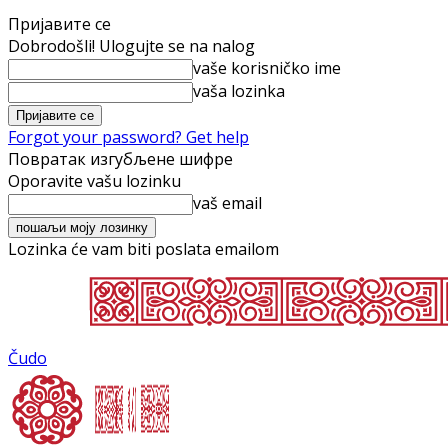
Пријавите се
Dobrodošli! Ulogujte se na nalog
vaše korisničko ime
vaša lozinka
Forgot your password? Get help
Повратак изгубљене шифре
Oporavite vašu lozinku
vaš email
Lozinka će vam biti poslata emailom
Čudo