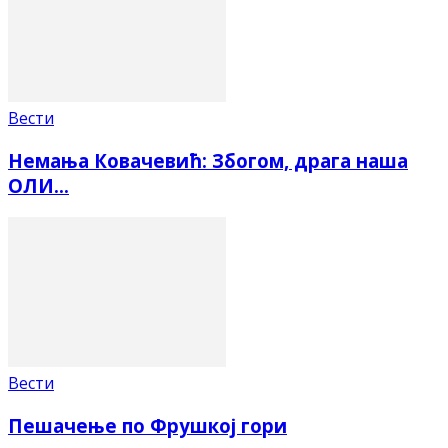
Вести
Немања Ковачевић: Збогом, драга наша
ОЛИ…
Вести
Пешачење по Фрушкој гори