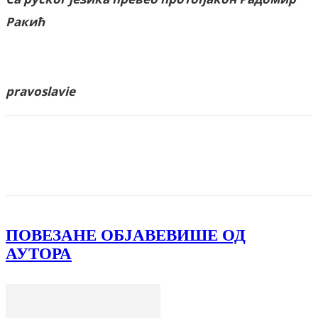
Ракић
pravoslavie
Facebook
X
ReddIt
Email
Pri
ПОВЕЗАНЕ ОБЈАВЕ
ВИШЕ ОД
АУТОРА