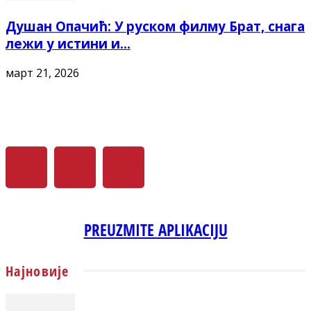
Душан Опачић: У руском филму Брат, снага
лежи у истини и...
март 21, 2026
PREUZMITE APLIKACIJU
Најновије