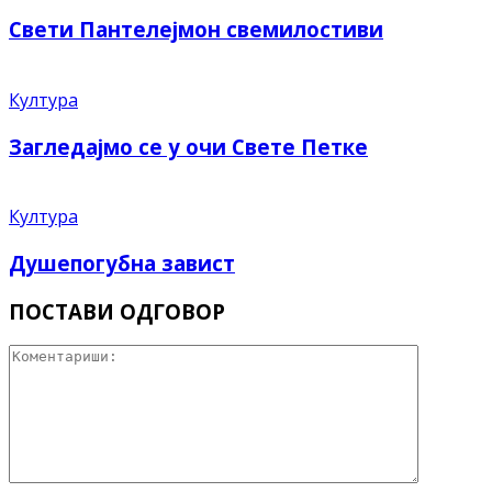
Свети Пантелејмон свемилостиви
Култура
Загледајмо се у очи Свете Петке
Култура
Душепогубна завист
ПОСТАВИ ОДГОВОР