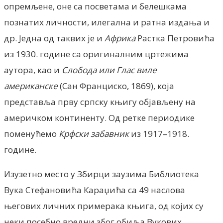
опремљене, оне са посветама и белешкама
познатих личности, илегална и ратна издања и
др. Једна од таквих је и
Африка
Растка Петровића
из 1930. године са оригиналним цртежима
аутора, као и
Слобода или Глас виле
американске
(Сан Франциско, 1869), која
представља прву српску књигу објављену на
америчком континенту. Од ретке периодике
поменућемо
Крфски забавник
из 1917–1918.
године.
Изузетно место у Збирци заузима Библиотека
Вука Стефановића Караџића са 49 наслова
његових личних примерака књига, од којих су
неки посебно вредни због обиља Вукових