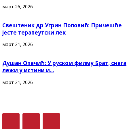
март 26, 2026
Свештеник др Угрин Поповић: Причешће
јесте терапеутски лек
март 21, 2026
Душан Опачић: У руском филму Брат, снага
лежи у истини и...
март 21, 2026