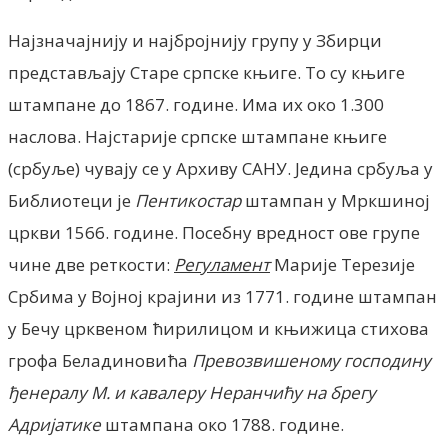
Најзначајнију и најбројнију групу у Збирци
представљају Старе српске књиге. То су књиге
штампане до 1867. године. Има их око 1.300
наслова. Најстарије српске штампане књиге
(србуље) чувају се у Архиву САНУ. Једина србуља у
Библиотеци је
Пентикостар
штампан у Мркшиној
цркви 1566. године. Посебну вредност ове групе
чине две реткости:
Регуламент
Марије Терезије
Србима у Војној крајини из 1771. године штампан
у Бечу црквеном ћирилицом и књижица стихова
грофа Беладиновића
Превозвишеному господину
ђенералу М. и кавалеру Неранчићу на брегу
Адријатике
штампана око 1788. године.