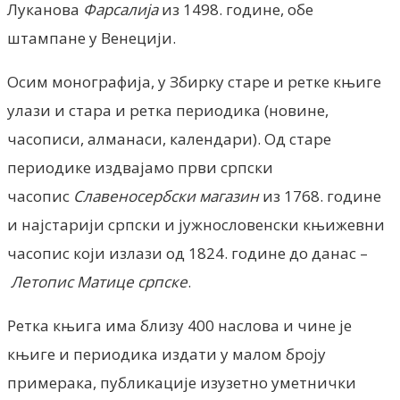
Луканова
Фарсалија
из 1498. године, обе
штампане у Венецији.
Осим монографија, у Збирку старе и ретке књиге
улази и стара и ретка периодика (новине,
часописи, алманаси, календари). Од старе
периодике издвајамо први српски
часопис
Славеносербски магазин
из 1768. године
и најстарији српски и јужнословенски књижевни
часопис који излази од 1824. године до данас –
Летопис Матице српске
.
Ретка књига има близу 400 наслова и чине је
књиге и периодика издати у малом броју
примерака, публикације изузетно уметнички