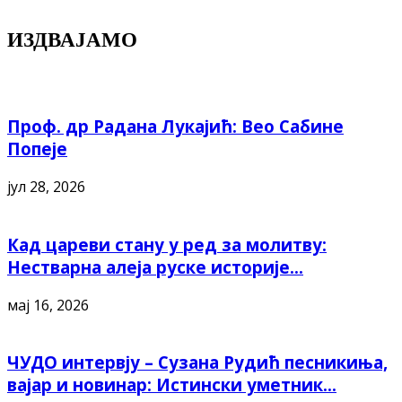
ИЗДВАЈАМО
Проф. др Радана Лукајић: Вео Сабине
Попеје
јул 28, 2026
Кад цареви стану у ред за молитву:
Нестварна алеја руске историје...
мај 16, 2026
ЧУДО интервју – Сузана Рудић песникиња,
вајар и новинар: Истински уметник...