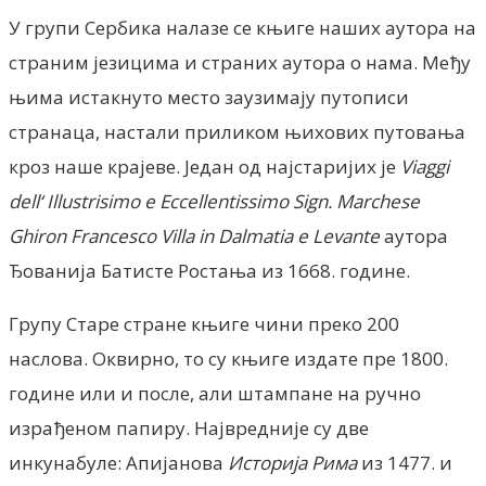
У групи Сербика налазе се књиге наших аутора на
страним језицима и страних аутора о нама. Међу
њима истакнуто место заузимају путописи
странаца, настали приликом њихових путовања
кроз наше крајеве. Један од најстаријих је
Viaggi
dell
‘
Illustrisimo e Eccellentissimo Sign. Marchese
Ghiron Francesco Villa in Dalmatia e Levante
аутора
Ђованија Батисте Ростања из 1668. године.
Групу Старе стране књиге чини преко 200
наслова. Оквирно, то су књиге издате пре 1800.
године или и после, али штампане на ручно
израђеном папиру. Највредније су две
инкунабуле: Апијанова
Историја Рима
из 1477. и