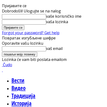
Пријавите се
Dobrodošli! Ulogujte se na nalog
vaše korisničko ime
vaša lozinka
Forgot your password? Get help
Повратак изгубљене шифре
Oporavite vašu lozinku
vaš email
Lozinka će vam biti poslata emailom
Čudo
Вести
Видео
Традиција
Историја