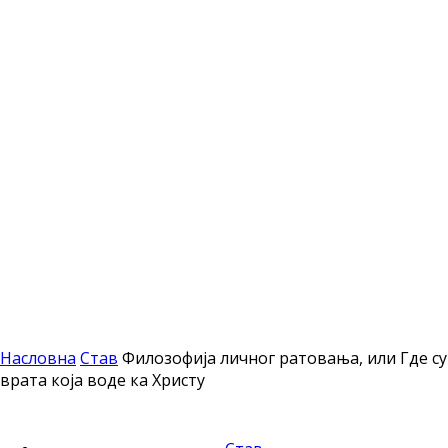
Насловна
Став
Филозофија личног ратовања, или Где су
врата која воде ка Христу