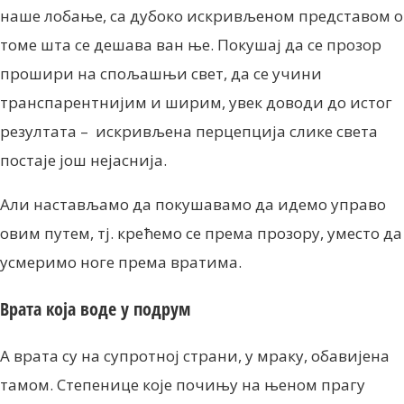
наше лобање, са дубоко искривљеном представом о
томе шта се дешава ван ње. Покушај да се прозор
прошири на спољашњи свет, да се учини
транспарентнијим и ширим, увек доводи до истог
резултата – искривљена перцепција слике света
постаје још нејаснија.
Али настављамо да покушавамо да идемо управо
овим путем, тј. крећемо се према прозору, уместо да
усмеримо ноге према вратима.
Врата која воде у подрум
А врата су на супротној страни, у мраку, обавијена
тамом. Степенице које почињу на њеном прагу