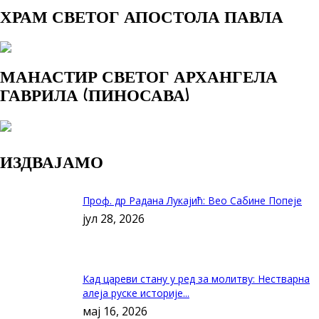
ХРАМ СВЕТОГ АПОСТОЛА ПАВЛА
МАНАСТИР СВЕТОГ АРХАНГЕЛА
ГАВРИЛА (ПИНОСАВА)
ИЗДВАЈАМО
Проф. др Радана Лукајић: Вео Сабине Попеје
јул 28, 2026
Кад цареви стану у ред за молитву: Нестварна
алеја руске историје...
мај 16, 2026