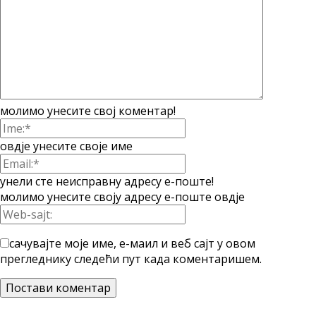
молимо унесите свој коментар!
овдје унесите своје име
унели сте неисправну адресу е-поште!
молимо унесите своју адресу е-поште овдје
сачувајте моје име, е-маил и веб сајт у овом
прегледнику следећи пут када коментаришем.