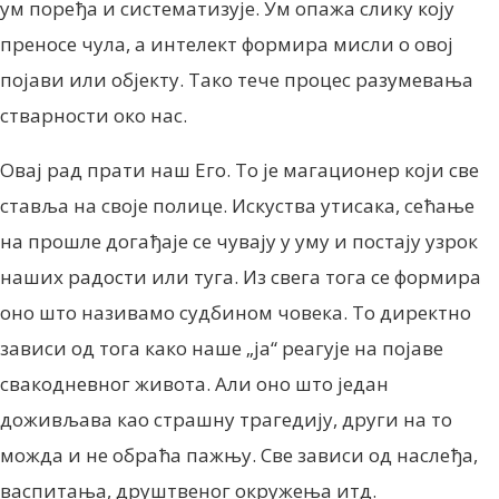
ум поређа и систематизује. Ум опажа слику коју
преносе чула, а интелект формира мисли о овој
појави или објекту. Тако тече процес разумевања
стварности око нас.
Овај рад прати наш Его. То је магационер који све
ставља на своје полице. Искуства утисака, сећање
на прошле догађаје се чувају у уму и постају узрок
наших радости или туга. Из свега тога се формира
оно што називамо судбином човека. То директно
зависи од тога како наше „ја“ реагује на појаве
свакодневног живота. Али оно што један
доживљава као страшну трагедију, други на то
можда и не обраћа пажњу. Све зависи од наслеђа,
васпитања, друштвеног окружења итд.