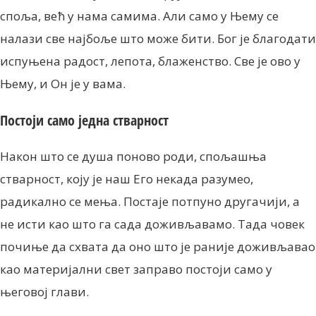
споља, већ у нама самима. Али само у Њему се
налази све најбоље што може бити. Бог је благодати
испуњена радост, лепота, блаженство. Све је ово у
Њему, и Он је у вама.
Постоји само једна стварност
Након што се душа поново роди, спољашња
стварност, коју је наш Его некада разумео,
радикално се мења. Постаје потпуно другачији, а
не исти као што га сада доживљавамо. Тада човек
почиње да схвата да оно што је раније доживљавао
као материјални свет заправо постоји само у
његовој глави.