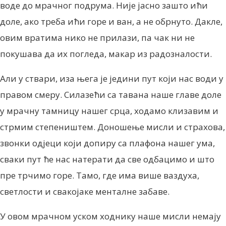
воде до мрачног подрума. Није јасно зашто ићи
доле, ако треба ићи горе и ван, а не обрнуто. Дакле,
овим вратима нико не прилази, па чак ни не
покушава да их погледа, макар из радозналости.
Али у ствари, иза њега је једини пут који нас води у
правом смеру. Силазећи са тавана наше главе доле
у ​​мрачну тамницу нашег срца, ходамо клизавим и
стрмим степеништем. Доношење мисли и страхова,
звонки одјеци који допиру са плафона нашег ума,
сваки пут ће нас натерати да све одбацимо и што
пре трчимо горе. Тамо, где има више ваздуха,
светлости и свакојаке менталне забаве.
У овом мрачном уском ходнику наше мисли немају