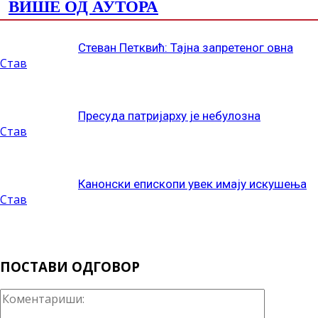
ВИШЕ ОД АУТОРА
Стеван Петквић: Тајна запретеног овна
Став
Пресуда патријарху је небулозна
Став
Канонски епископи увек имају искушења
Став
ПОСТАВИ ОДГОВОР