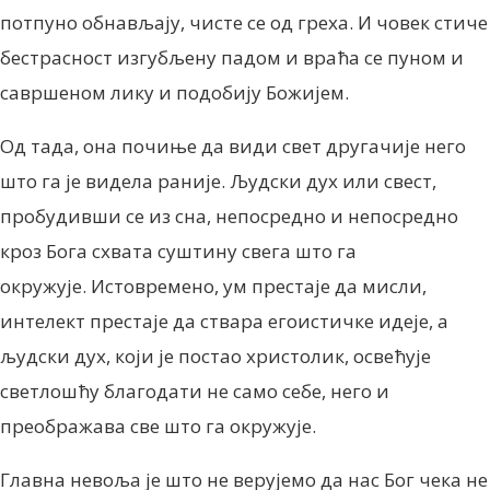
потпуно обнављају, чисте се од греха. И човек стиче
бестрасност изгубљену падом и враћа се пуном и
савршеном лику и подобију Божијем.
Од тада, она почиње да види свет другачије него
што га је видела раније. Људски дух или свест,
пробудивши се из сна, непосредно и непосредно
кроз Бога схвата суштину свега што га
окружује. Истовремено, ум престаје да мисли,
интелект престаје да ствара егоистичке идеје, а
људски дух, који је постао христолик, освећује
светлошћу благодати не само себе, него и
преображава све што га окружује.
Главна невоља је што не верујемо да нас Бог чека не