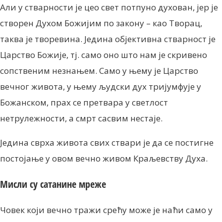
Али у стварности је цео свет потпуно духован, јер је
створен Духом Божијим по закону – као Творац,
таква је творевина. Једина објективна стварност је
Царство Божије, тј. само оно што нам је скривено
сопственим незнањем. Само у њему је Царство
вечног живота, у њему људски дух тријумфује у
Божанском, прах се претвара у светлост
нетрулежности, а смрт сасвим нестаје.
Једина сврха живота свих ствари је да се постигне
постојање у овом вечно живом Краљевству Духа.
Мисли су сатанине мреже
Човек који вечно тражи срећу може је наћи само у