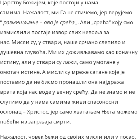
Царству Божијем, које постоји у нама
самима. Нажалост, ми Га не стичемо, јер верујемо –
“
размишљање – ово је срећа
„. Али „срећа“ коју смо
измислили постаје извор свих невоља за
нас. Мисли су, у ствари, наше срчано слепило и
душевна глувоћа. Ми их доживљавамо као коначну
истину, али у ствари су лажи, само умотане у
омотач истине. А мисли су мреже сатане које је
поставио да не бисмо пронашли она најдража
врата која нас воде у вечну срећу. Да не знамо и не
слутимо да у нама самима живи спасоносни
ослонац – Христос, јер само хватањем Њега можемо
побећи из загрљаја смрти.
Нажалост, човек бежи од својих мисли или у посао,