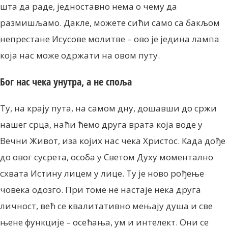
шта да раде, једноставно нема о чему да
размишљамо. Дакле, можете сићи ​​само са бакљом
непрестане Исусове молитве – ово је једина лампа
која нас може одржати на овом путу.
Бог нас чека унутра, а не споља
Ту, на крају пута, на самом дну, дошавши до сржи
нашег срца, наћи ћемо друга врата која воде у
Вечни Живот, иза којих нас чека Христос. Када дође
до овог сусрета, особа у Светом Духу моментално
схвата Истину лицем у лице. Ту је ново рођење
човека одозго. При томе не настаје нека друга
личност, већ се квалитативно мењају душа и све
њене функције – осећања, ум и интелект. Они се