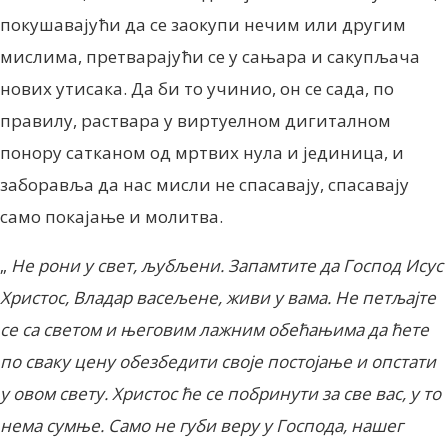
покушавајући да се заокупи нечим или другим
мислима, претварајући се у сањара и сакупљача
нових утисака. Да би то учинио, он се сада, по
правилу, раствара у виртуелном дигиталном
понору сатканом од мртвих нула и јединица, и
заборавља да нас мисли не спасавају, спасавају
само покајање и молитва.
„
Не рони у свет, љубљени. Запамтите да Господ Исус
Христос, Владар васељене, живи у вама. Не петљајте
се са светом и његовим лажним обећањима да ћете
по сваку цену обезбедити своје постојање и опстати
у овом свету. Христос ће се побринути за све вас, у то
нема сумње.
Само не губи веру у Господа, нашег