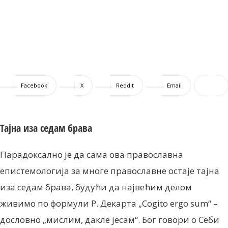
Facebook
X
ReddIt
Email
Тајна иза седам брава
Парадоксално је да сама ова православна
епистемологија за многе православне остаје тајна
иза седам брава, будући да највећим делом
живимо по формули Р. Декарта „Cogito ergo sum“ –
дословно „мислим, дакле јесам“. Бог говори о Себи