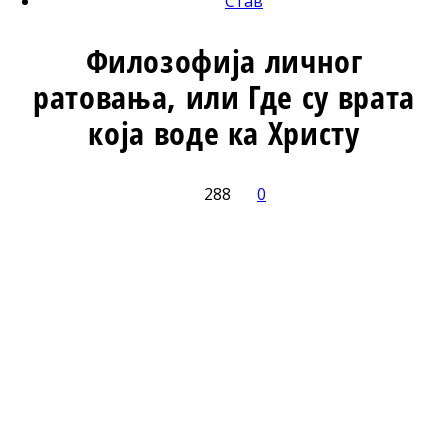
Став
Филозофија личног
ратовања, или Где су врата
која воде ка Христу
288
0