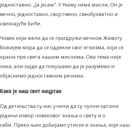
једноставно: „Ја jeсам“. У Њему нема мисли, Он је
вечно, једноставно, својствено, свеобухватно и
свезнајуће Биће.
Човек који жели да се придружи вечном Животу
Божијем мора да се одрекне свог егоизма, који се
храни пре свега нашим мислима. Ова тема није
лака, али хајде да покушамо да је разумемо и
објаснимо једноставним речима.
Како је наш свет нацртан
Од детињства су нас учили да су чулни органи
једини извор човековог знања о свету и о
себи. Преко њих добијамо утиске и знања, које наш