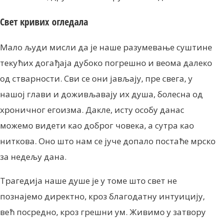
Свет кривих огледала
Мало људи мисли да је наше разумевање суштине
текућих догађаја дубоко погрешно и веома далеко
од стварности. Сви се они јављају, пре свега, у
нашој глави и доживљавају их душа, болесна од
хроничног егоизма. Дакле, исту особу данас
можемо видети као доброг човека, а сутра као
ниткова. Оно што нам се јуче допало постаће мрско
за недељу дана.
Трагедија наше душе је у томе што свет не
познајемо директно, кроз благодатну интуицију,
већ посредно, кроз грешни ум. Живимо у затвору