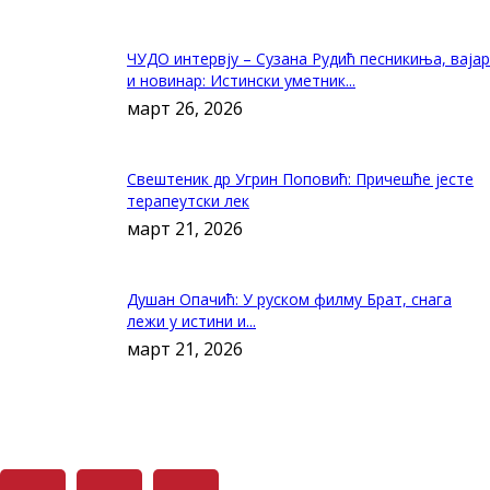
ЧУДО интервју – Сузана Рудић песникиња, вајар
и новинар: Истински уметник...
март 26, 2026
Свештеник др Угрин Поповић: Причешће јесте
терапеутски лек
март 21, 2026
Душан Опачић: У руском филму Брат, снага
лежи у истини и...
март 21, 2026