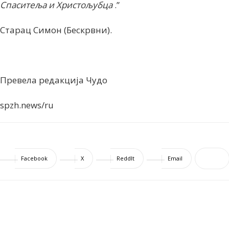
Спаситеља и Христољубца
.”
Старац Симон (Бескрвни).
Превела редакција Чудо
spzh.news/ru
Facebook
X
ReddIt
Email
ПОВЕЗАНЕ ОБЈАВЕ