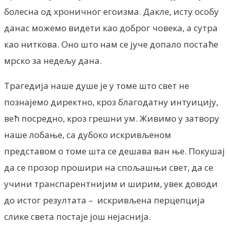
болесна од хроничног егоизма. Дакле, исту особу
данас можемо видети као доброг човека, а сутра
као ниткова. Оно што нам се јуче допало постаће
мрско за недељу дана.
Трагедија наше душе је у томе што свет не
познајемо директно, кроз благодатну интуицију,
већ посредно, кроз грешни ум. Живимо у затвору
наше лобање, са дубоко искривљеном
представом о томе шта се дешава ван ње. Покушај
да се прозор прошири на спољашњи свет, да се
учини транспарентнијим и ширим, увек доводи
до истог резултата – искривљена перцепција
слике света постаје још нејаснија.