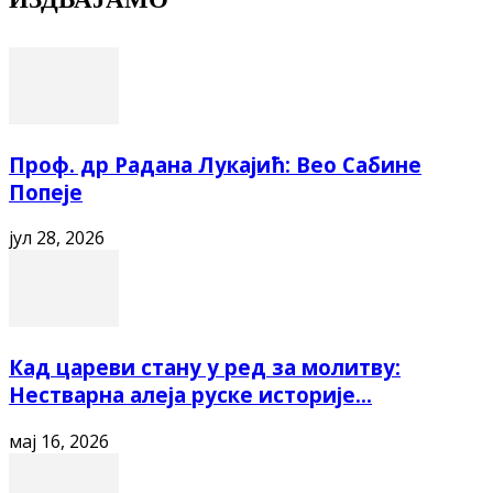
Проф. др Радана Лукајић: Вео Сабине
Попеје
јул 28, 2026
Кад цареви стану у ред за молитву:
Нестварна алеја руске историје...
мај 16, 2026