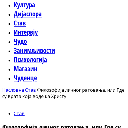
Култура
Дијаспора
Став
Интервју
Чудо
Занимљивости
Психологија
Магазин
Чуденце
Насловна
Став
Филозофија личног ратовања, или Где
су врата која воде ка Христу
Став
Филозофија личног ратовања, или Где су