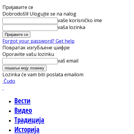
Пријавите се
Dobrodošli! Ulogujte se na nalog
vaše korisničko ime
vaša lozinka
Forgot your password? Get help
Повратак изгубљене шифре
Oporavite vašu lozinku
vaš email
Lozinka će vam biti poslata emailom
Čudo
Вести
Видео
Традиција
Историја