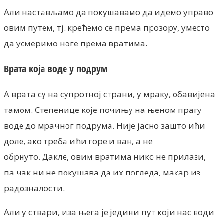
Али настављамо да покушавамо да идемо управо
овим путем, тј. крећемо се према прозору, уместо
да усмеримо ноге према вратима.
Врата која воде у подрум
А врата су на супротној страни, у мраку, обавијена
тамом. Степенице које почињу на њеном прагу
воде до мрачног подрума. Није јасно зашто ићи
доле, ако треба ићи горе и ван, а не
обрнуто. Дакле, овим вратима нико не прилази,
па чак ни не покушава да их погледа, макар из
радозналости.
Али у ствари, иза њега је једини пут који нас води