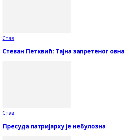
Став
Стеван Петквић: Тајна запретеног овна
Став
Пресуда патријарху је небулозна