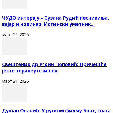
ЧУДО интервју – Сузана Рудић песникиња,
вајар и новинар: Истински уметник...
март 26, 2026
Свештеник др Угрин Поповић: Причешће
јесте терапеутски лек
март 21, 2026
Душан Опачић: У руском филму Брат, снага