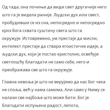
Од тада, она почиње да види свет другачије него
што га је видела раније. Људски дух или свест,
пробудивши се из сна, непосредно и непосредно
кроз Бога схвата суштину свега што га
окружује. Истовремено, ум престаје да мисли,
интелект престаје да ствара егоистичке идеје, а
људски дух, који је постао христолик, освећује
светлошћу благодати не само себе, него и
преображава све што га окружује.
Главна невоља је што не верујемо да нас Бог чека
не споља, већ у нама самима. Али само у Њему се
налази све најбоље што може бити. Бог је
благодати испуњена радост, лепота,