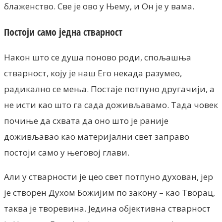
блаженство. Све је ово у Њему, и Он је у вама.
Постоји само једна стварност
Након што се душа поново роди, спољашња
стварност, коју је наш Его некада разумео,
радикално се мења. Постаје потпуно другачији, а
не исти као што га сада доживљавамо. Тада човек
почиње да схвата да оно што је раније
доживљавао као материјални свет заправо
постоји само у његовој глави.
Али у стварности је цео свет потпуно духован, јер
је створен Духом Божијим по закону – као Творац,
таква је творевина. Једина објективна стварност