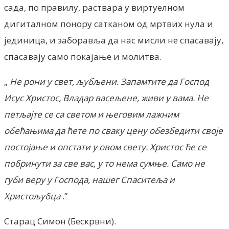
сада, по правилу, раствара у виртуелном
дигиталном понору сатканом од мртвих нула и
јединица, и заборавља да нас мисли не спасавају,
спасавају само покајање и молитва.
„
Не рони у свет, љубљени. Запамтите да Господ
Исус Христос, Владар васељене, живи у вама. Не
петљајте се са светом и његовим лажним
обећањима да ћете по сваку цену обезбедити своје
постојање и опстати у овом свету. Христос ће се
побринути за све вас, у то нема сумње.
Само не
губи веру у Господа, нашег Спаситеља и
Христољубца
.”
Старац Симон (Бескрвни).