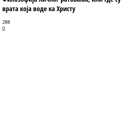
врата која воде ка Христу
288
0
Facebook
X
ReddIt
Email
Pri