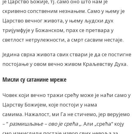
је Царство Божије, тј. само оно што нам је
скривено сопственим незнањем. Само у њему је
Царство вечног живота, у њему људски дух
тријумфује у Божанском, прах се претвара у
светлост нетрулежности, а смрт сасвим нестаје.
Једина сврха живота свих ствари је да се постигне
постојање у овом вечно живом Краљевству Духа.
Мисли су сатанине мреже
Човек који вечно тражи срећу може је наћи само у
Царству Божијем, које постоји у нама
самима. Нажалост, ми Га не стичемо, јер верујемо
– “
размишљање – ово је срећа
„. Али „срећа“ коју
смо измислили постаје извор свих невоља за