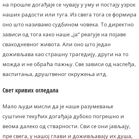
на прошле догађаје се чувају у уму и постају узрок
наших радости или туга. Из свега тога се формира
оно што називамо судбином човека. То директно
зависи од тога како наше „ја“ реагује на појаве
свакодневног живота. Али оно што један
доживљава као страшну трагедију, други на то
можда и не обраћа пажњу. Све зависи од наслеђа,
васпитања, друштвеног окружења итд.
Свет кривих огледала
Мало људи мисли да је наше разумевање
суштине текућих догађаја дубоко погрешно и
веома далеко од стварности. Сви се они јављају,
пре свега, у нашој глави и доживљавају их душа,