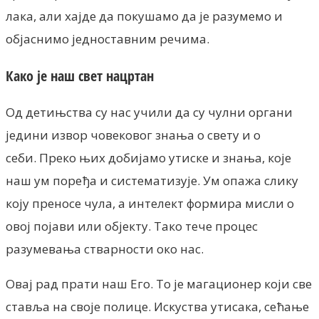
лака, али хајде да покушамо да је разумемо и
објаснимо једноставним речима.
Како је наш свет нацртан
Од детињства су нас учили да су чулни органи
једини извор човековог знања о свету и о
себи. Преко њих добијамо утиске и знања, које
наш ум поређа и систематизује. Ум опажа слику
коју преносе чула, а интелект формира мисли о
овој појави или објекту. Тако тече процес
разумевања стварности око нас.
Овај рад прати наш Его. То је магационер који све
ставља на своје полице. Искуства утисака, сећање