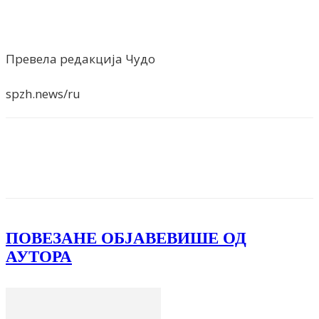
Превела редакција Чудо
spzh.news/ru
Facebook
X
ReddIt
Email
Pri
ПОВЕЗАНЕ ОБЈАВЕ
ВИШЕ ОД
АУТОРА