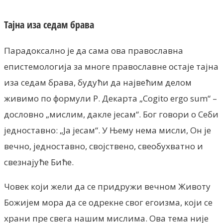
Тајна иза седам брава
Парадоксално је да сама ова православна
епистемологија за многе православне остаје тајна
иза седам брава, будући да највећим делом
живимо по формули Р. Декарта „Cogito ergo sum“ –
дословно „мислим, дакле јесам“. Бог говори о Себи
једноставно: „Ја jeсам“. У Њему нема мисли, Он је
вечно, једноставно, својствено, свеобухватно и
свезнајуће Биће.
Човек који жели да се придружи вечном Животу
Божијем мора да се одрекне свог егоизма, који се
храни пре свега нашим мислима. Ова тема није