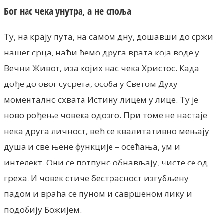
Бог нас чека унутра, а не споља
Ту, на крају пута, на самом дну, дошавши до сржи
нашег срца, наћи ћемо друга врата која воде у
Вечни Живот, иза којих нас чека Христос. Када
дође до овог сусрета, особа у Светом Духу
моментално схвата Истину лицем у лице. Ту је
ново рођење човека одозго. При томе не настаје
нека друга личност, већ се квалитативно мењају
душа и све њене функције – осећања, ум и
интелект. Они се потпуно обнављају, чисте се од
греха. И човек стиче бестрасност изгубљену
падом и враћа се пуном и савршеном лику и
подобију Божијем.