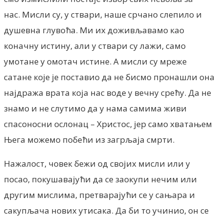
нас. Мисли су, у ствари, наше срчано слепило и
душевна глувоћа. Ми их доживљавамо као
коначну истину, али у ствари су лажи, само
умотане у омотач истине. А мисли су мреже
сатане које је поставио да не бисмо пронашли она
најдража врата која нас воде у вечну срећу. Да не
знамо и не слутимо да у нама самима живи
спасоносни ослонац – Христос, јер само хватањем
Њега можемо побећи из загрљаја смрти.
Нажалост, човек бежи од својих мисли или у
посао, покушавајући да се заокупи нечим или
другим мислима, претварајући се у сањара и
сакупљача нових утисака. Да би то учинио, он се