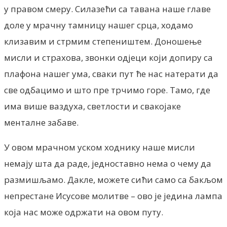
у правом смеру. Силазећи са тавана наше главе
доле у ​​мрачну тамницу нашег срца, ходамо
клизавим и стрмим степеништем. Доношење
мисли и страхова, звонки одјеци који допиру са
плафона нашег ума, сваки пут ће нас натерати да
све одбацимо и што пре трчимо горе. Тамо, где
има више ваздуха, светлости и свакојаке
менталне забаве.
У овом мрачном уском ходнику наше мисли
немају шта да раде, једноставно нема о чему да
размишљамо. Дакле, можете сићи ​​само са бакљом
непрестане Исусове молитве – ово је једина лампа
која нас може одржати на овом путу.