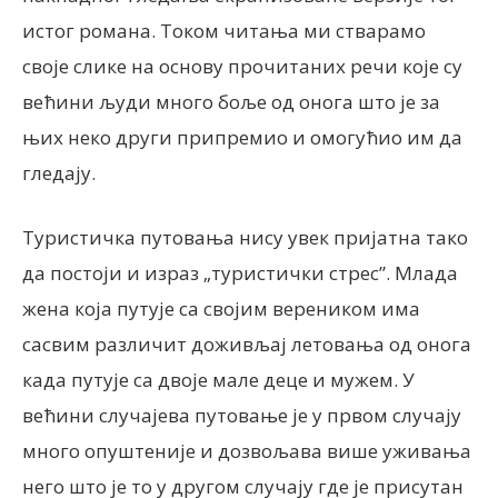
истог романа. Током читања ми стварамо
своје слике на основу прочитаних речи које су
већини људи много боље од онога што је за
њих неко други припремио и омогућио им да
гледају.
Туристичка путовања нису увек пријатна тако
да постоји и израз „туристички стрес”. Млада
жена која путује са својим вереником има
сасвим различит доживљај летовања од онога
када путује са двоје мале деце и мужем. У
већини случајева путовање је у првом случају
много опуштеније и дозвољава више уживања
него што је то у другом случају где је присутан