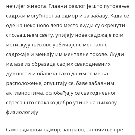
нечијег живота. Главни разлог је што путовање
садржи могућност за одмор и за забаву. Када се
оде на неко ново лепо место људи су окренути
спољашњем свету, упијају нове садржаје који
истискују њихове уобичајене менталне
садржаје и мењају им менталне токове. Људи
излазе из образаца својих свакодневних
дужности и обавеза тако да им се мења
расположење, опуштају се, баве забавним
активностима, ослобађају се свакодневног
стреса што свакако добро утиче на њихову
физиологију.
Сам годишњи одмор, заправо, започиње пре