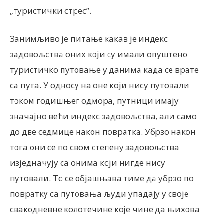
„туристички стрес”.
Занимљиво је питање какав је индекс
задовољства оних који су имали опуштено
туристичко путовање у данима када се врате
са пута. У односу на оне који нису путовали
током годишњег одмора, путници имају
значајно већи индекс задовољства, али само
до две седмице након повратка. Убрзо након
тога они се по свом степену задовољства
изједначују са онима који нигде нису
путовали. То се објашњава тиме да убрзо по
повратку са путовања људи упадају у своје
свакодневне колотечине које чине да њихова