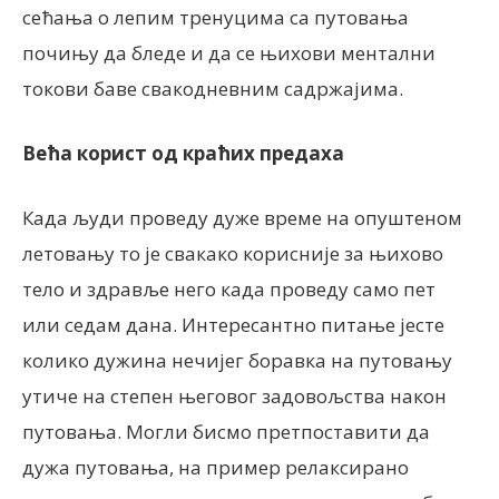
сећања о лепим тренуцима са путовања
почињу да бледе и да се њихови ментални
токови баве свакодневним садржајима.
Већа корист од краћих предаха
Када људи проведу дуже време на опуштеном
летовању то је свакако корисније за њихово
тело и здравље него када проведу само пет
или седам дана. Интересантно питање јесте
колико дужина нечијег боравка на путовању
утиче на степен његовог задовољства након
путовања. Могли бисмо претпоставити да
дужа путовања, на пример релаксирано