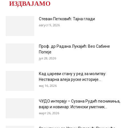
ИЗДВАЈАМО
Стеван Петковић: Тајна глади
август 9, 2026
Проф. др Радана Лукајић: Вео Сабине
Попеје
јул 28, 2026
Кад цареви стану у ред за молитву:
Нестварна алеја руске историје...
мај 16, 2026
ЧУДО интервју – Сузана Рудић песникиња,
вајар и новинар: Истински уметник...
март 26, 2026