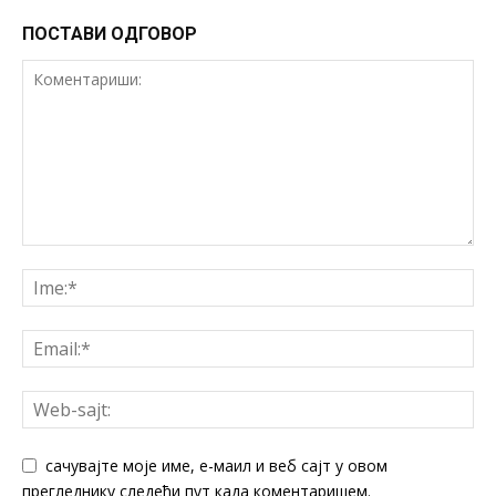
ПОСТАВИ ОДГОВОР
сачувајте моје име, е-маил и веб сајт у овом
прегледнику следећи пут када коментаришем.