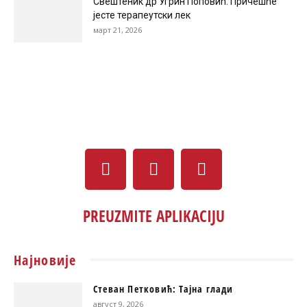
Свештеник др Угрин Поповић: Причешће
јесте терапеутски лек
март 21, 2026
PREUZMITE APLIKACIJU
Најновије
Стеван Петковић: Тајна глади
август 9, 2026