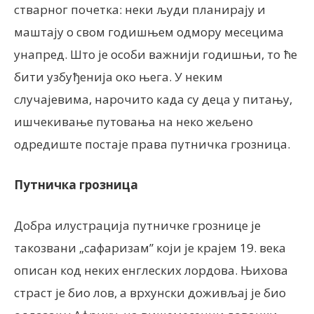
стварног почетка: неки људи планирају и
маштају о свом годишњем одмору месецима
унапред. Што је особи важнији годишњи, то ће
бити узбуђенија око њега. У неким
случајевима, нарочито када су деца у питању,
ишчекивање путовања на неко жељено
одредиште постаје права путничка грозница.
Путничка грозница
Добра илустрација путничке грознице је
такозвани „сафаризам” који је крајем 19. века
описан код неких енглеских лордова. Њихова
страст је био лов, а врхунски доживљај је био