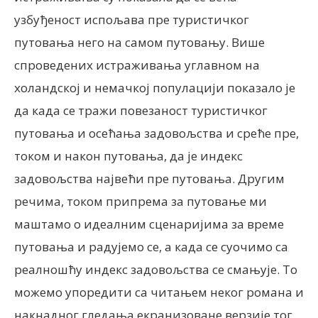
узбуђеност испољава пре туристичког
путовања него на самом путовању. Више
спроведених истраживања углавном на
холандској и немачкој популацији показало је
да када се тражи повезаност туристичког
путовања и осећања задовољства и среће пре,
током и након путовања, да је индекс
задовољства највећи пре путовања. Другим
речима, током припрема за путовање ми
маштамо о идеалним сценаријима за време
путовања и радујемо се, а када се суочимо са
реалношћу индекс задовољства се смањује. То
можемо упоредити са читањем неког романа и
накнадног гледања екранизоване верзије тог