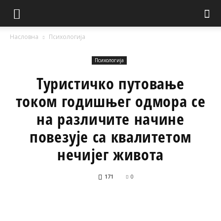
Насловна
Психологија
Психологија
Туристичко путовање
током годишњег одмора се
на различите начине
повезује са квалитетом
нечијег живота
171
0