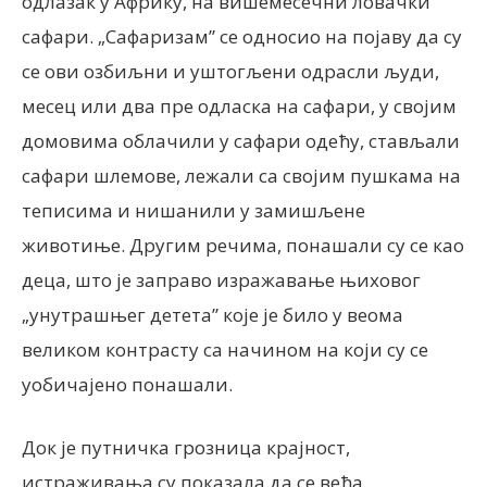
одлазак у Африку, на вишемесечни ловачки
сафари. „Сафаризам” се односио на појаву да су
се ови озбиљни и уштогљени одрасли људи,
месец или два пре одласка на сафари, у својим
домовима облачили у сафари одећу, стављали
сафари шлемове, лежали са својим пушкама на
теписима и нишанили у замишљене
животиње. Другим речима, понашали су се као
деца, што је заправо изражавање њиховог
„унутрашњег детета” које је било у веома
великом контрасту са начином на који су се
уобичајено понашали.
Док је путничка грозница крајност,
истраживања су показала да се већа