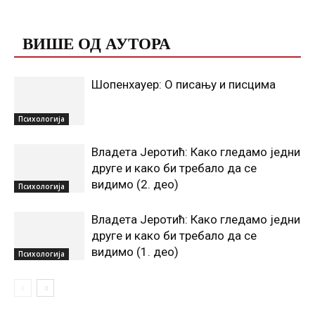
ПОВЕЗАНЕ ОБЈАВЕ
ВИШЕ ОД АУТОРА
Шопенхауер: О писању и писцима
Психологија
Владета Јеротић: Како гледамо једни
друге и како би требало да се
видимо (2. део)
Психологија
Владета Јеротић: Како гледамо једни
друге и како би требало да се
видимо (1. део)
Психологија