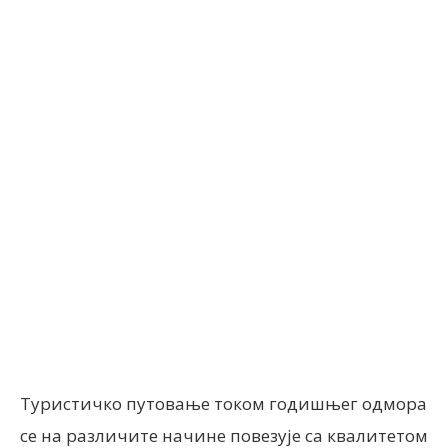
Facebook
X
ReddIt
Email
Туристичко путовање током годишњег одмора
се на различите начине повезује са квалитетом