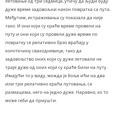
летовање од три седмице, утичу да људи буду
дуже време задовољни након повратка са пута.
Међутим, истраживања су показала да није
тако. И они који су краће време провели на
путу и они који су провели дуже време по
повратку се релативно брзо враћају у
колотечину свакодневице, тако да
задовољство оних који су дуже летовали не
траје дуже од оних који су краће били на путу.
Имајући то у виду, можда је боље ићи на два
или три релативно краћа путовања, са
размацима, него на једно дуже. Наравно, ко то
може себи да приушти.