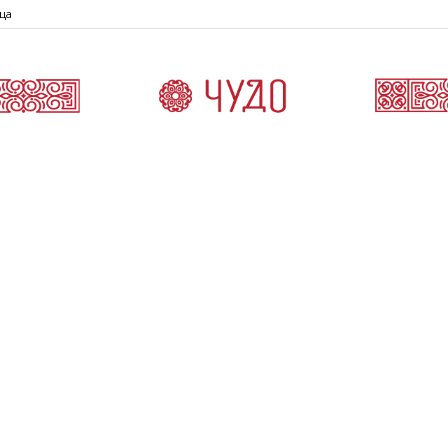
ца
Čudo