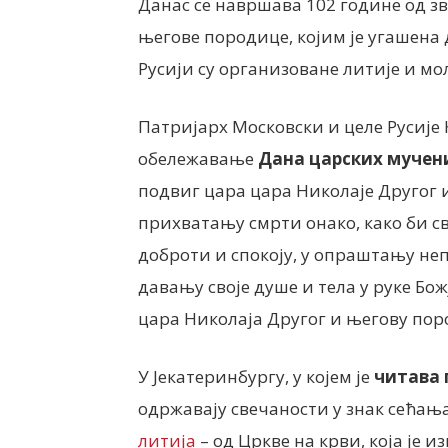
Данас се навршава 102 године од зв
његове породице, којим је угашена 
Русији су организоване литије и мо
Патријарх Московски и целе Русије 
обележавање
Дана царских мучен
подвиг цара цара Николаје Другог и
прихватању смрти онако, како би с
доброти и спокоју, у опраштању не
давању своје душе и тела у руке Бож
цара Николаја Другог и његову пор
У Јекатеринбургу, у којем је
читава 
одржавају свечаности у знак сећањ
литија
– од Цркве на крви, која је и