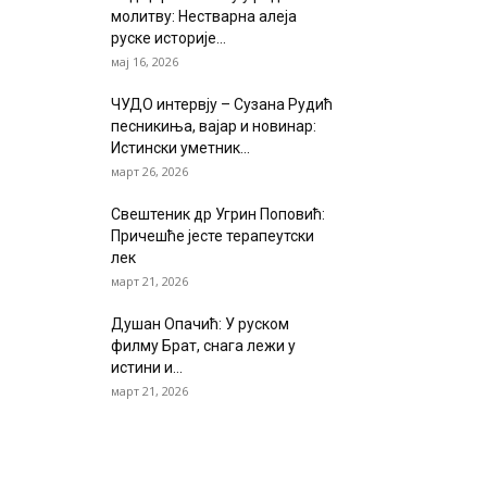
молитву: Нестварна алеја
руске историје...
мај 16, 2026
ЧУДО интервју – Сузана Рудић
песникиња, вајар и новинар:
Истински уметник...
март 26, 2026
Свештеник др Угрин Поповић:
Причешће јесте терапеутски
лек
март 21, 2026
Душан Опачић: У руском
филму Брат, снага лежи у
истини и...
март 21, 2026