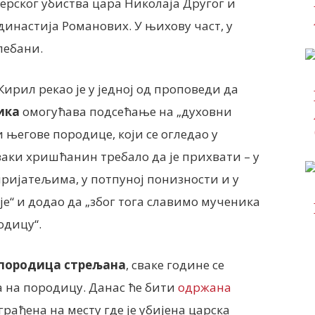
ерског убиства цара Николаја Другог и
династија Романових. У њихову част, у
лебани.
Кирил рекао је у једној од проповеди да
ика
омогућава подсећање на „духовни
 његове породице, који се огледао у
ваки хришћанин требало да је прихвати – у
пријатељима, у потпуној понизности и у
је“ и додао да „због тога славимо мученика
одицу“.
породица стрељана
, сваке године се
а на породицу. Данас ће бити
одржана
зграђена на месту где је убијена царска