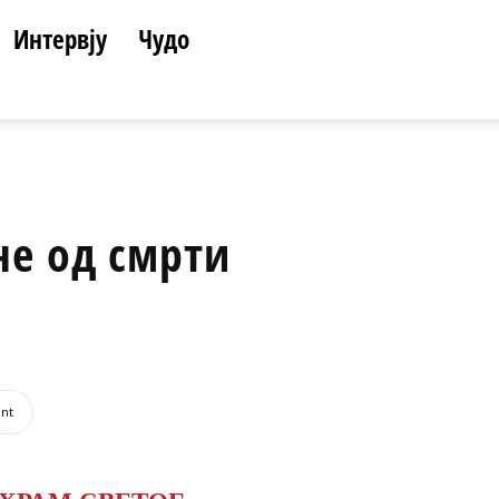
Интервју
Чудо
не од смрти
int