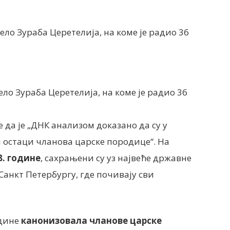
ело Зураба Церетелија, на коме је радио 36
да је „ДНК анализом доказано да су у
 остаци чланова царске породице“. На
8. године
, сахрањени су уз највеће државне
Санкт Петербургу, где почивају сви
одине
канонизовала чланове царске