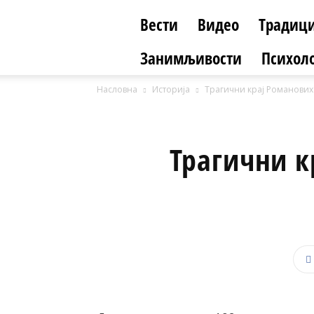
Вести
Видео
Традици
Занимљивости
Психоло
Насловна
Историја
Трагични крај Романових:
Трагични к