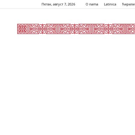
Петак, август 7, 2026
O nama
Latinica
Ћирили