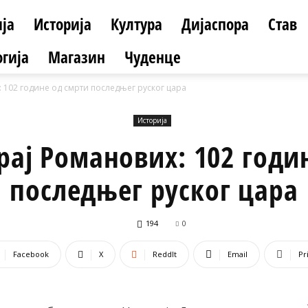
ја
Историја
Култура
Дијаспора
Став
гија
Магазин
Чуденце
 102 године од смрти последњег руског цара
Историја
рај Романових: 102 годи
последњег руског цара
194
0
Facebook
X
ReddIt
Email
Pr