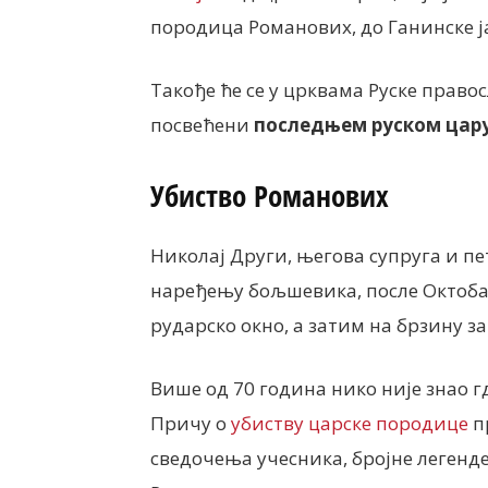
породица Романових, до Ганинске ја
Такође ће се у црквама Руске прав
посвећени
последњем руском цар
Убиство Романових
Николај Други, његова супруга и пет
наређењу бољшевика, после Октобар
рударско окно, а затим на брзину з
Више од 70 година нико није знао г
Причу о
убиству царске породице
п
сведочења учесника, бројне легенде 