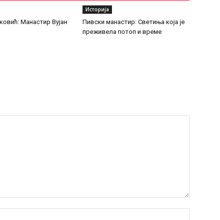
Историја
ковић: Манастир Вујан
Пивски манастир: Светиња која је
преживела потоп и време