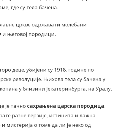
ме, где су тела бачена.
ославне цркве одржавати молебани
у
и његовој породици.
оро деце, убијени су 1918. године по
ске револуције. Њихова тела су бачена у
акопана у близини Јекатеринбурга, на Уралу.
де је тачно
сахрањена царска породица
.
рате разне верзије, истинита и лажна
и мистерија о томе да ли је неко од