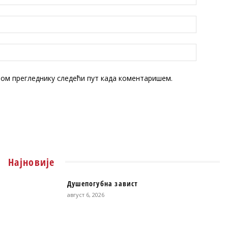
овом прегледнику следећи пут када коментаришем.
Најновије
Душепогубна завист
август 6, 2026