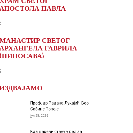
ХРАМ СВЕТОГ
АПОСТОЛА ПАВЛА
МАНАСТИР СВЕТОГ
АРХАНГЕЛА ГАВРИЛА
(ПИНОСАВА)
ИЗДВАЈАМО
Проф. др Радана Лукајић: Вео
Сабине Попеје
јул 28, 2026
Кад цареви стану у ред за