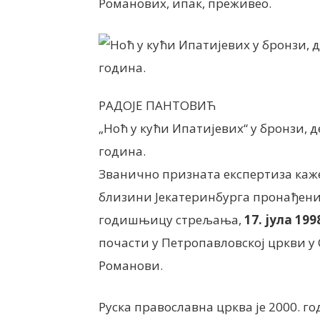
Романових, ипак, преживео.
РАДОЈЕ ПАНТОВИЋ
„Ноћ у кући Ипатијевих“ у бронзи, д
година.
Званично призната експертиза каже 
близини Јекатеринбурга пронађени
годишњицу стрељања,
17. јула 199
почасти у Петропавловској цркви у 
Романови.
Руска православна црква је 2000. г