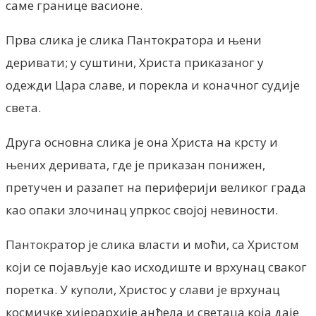
саме границе васионе.
Прва слика је слика Пантократора и њени
деривати; у суштини, Христа приказаног у
одежди Цара славе, и порекла и коначног судије
света.
Друга основна слика је она Христа на крсту и
њених деривата, где је приказан понижен,
претучен и разапет на периферији великог града
као опаки злочинац упркос својој невиности.
Пантократор је слика власти и моћи, са Христом
који се појављује као исходиште и врхунац сваког
поретка.
У куполи, Христос у слави је врхунац
космичке хијерархије анђела и светаца која даје