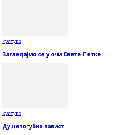
Култура
Загледајмо се у очи Свете Петке
Култура
Душепогубна завист