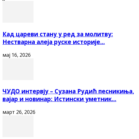
Кад цареви стану у ред за молитву:
Нестварна алеја руске историје...
мај 16, 2026
ЧУДО интервју – Сузана Рудић песникиња,
вајар и новинар: Истински уметник...
март 26, 2026