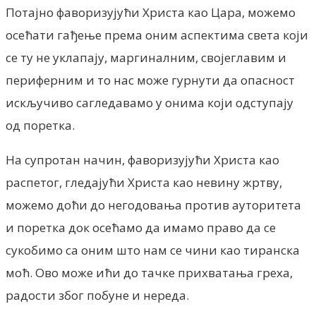
Потајно фаворизујући Христа као Цара, можемо
осећати гађење према оним аспектима света који
се ту не уклапају, маргиналним, својеглавим и
периферним и то нас може гурнути да опасност
искључиво сагледавамо у онима који одступају
од поретка.
На супротан начин, фаворизујући Христа као
распетог, гледајући Христа као невину жртву,
можемо доћи до негодовања против ауторитета
и поретка док осећамо да имамо право да се
сукобимо са оним што нам се чини као тиранска
моћ.
Ово може ићи до тачке прихватања греха,
радости због побуне и нереда.