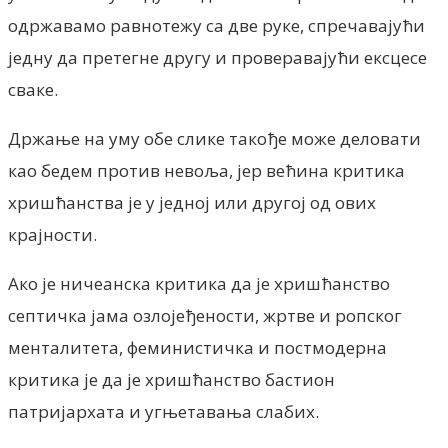
одржавамо равнотежу са две руке, спречавајући
једну да претегне другу и проверавајући ексцесе
сваке.
Држање на уму обе слике такође може деловати
као бедем против невоља, јер већина критика
хришћанства је у једној или другој од ових
крајности.
Ако је ничеанска критика да је хришћанство
септичка јама озлојеђености, жртве и ропског
менталитета, феминистичка и постмодерна
критика је да је хришћанство бастион
патријархата и угњетавања слабих.