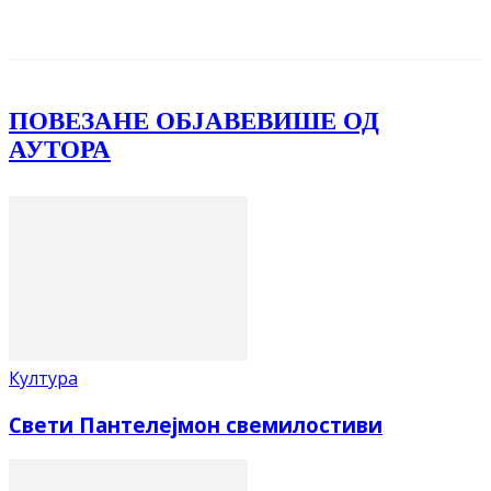
Facebook
X
ReddIt
Email
Pri
ПОВЕЗАНЕ ОБЈАВЕ
ВИШЕ ОД
АУТОРА
Култура
Свети Пантелејмон свемилостиви