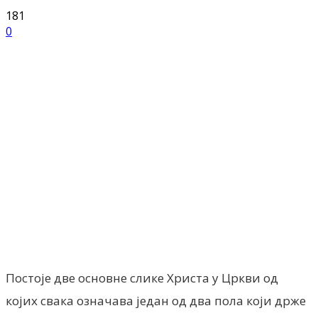
181
0
Facebook
X
ReddIt
Email
Pri
Постоје две основне слике Христа у Цркви од
којих свака означава један од два пола који држе