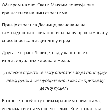
Обзиром на ово, Свети Максим повезује ове
крајности са нашим страстима.
Прва је страст са Деснице, заснована на
самозадовољној везаности за нашу прокламовану
способност за дисциплину и ред.
Друга је страст Левице, пад у хаос наших
индивидуалних хирова и жеља.
„Телесне страсти се могу описати као да припадају
левој руци, а самоуображеност као да припадају
десној руци.“
[1]
Важно је, посебно у овим мрачним временима,
увек имати у виду ове две слике Христа као кад