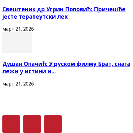
Свештеник др Угрин Поповић: Причешће
јесте терапеутски лек
март 21, 2026
Душан Опачић: У руском филму Брат, снага
лежи у истини и...
март 21, 2026