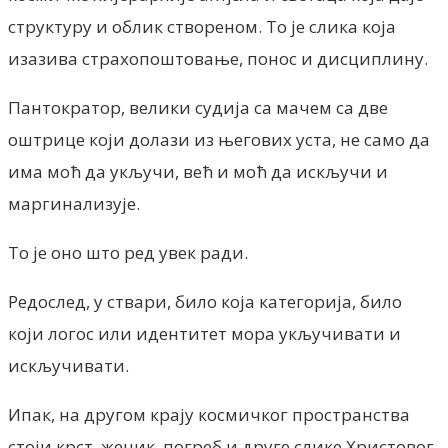
структуру и облик створеном.
То је слика која
изазива страхопоштовање, понос и дисциплину.
Пантократор, велики судија са мачем са две
оштрице који долази из његових уста, не само да
има моћ да укључи, већ и моћ да искључи и
маргинализује.
То је оно што ред увек ради.
Редослед, у ствари, било која категорија, било
који логос или идентитет мора укључивати и
искључивати.
Ипак, на другом крају космичког пространства
стоји крст, женик, погреб и друге слике Христовог