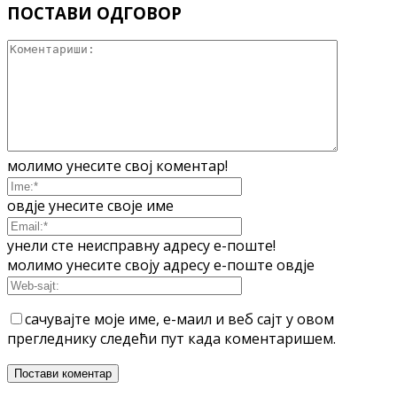
ПОСТАВИ ОДГОВОР
молимо унесите свој коментар!
овдје унесите своје име
унели сте неисправну адресу е-поште!
молимо унесите своју адресу е-поште овдје
сачувајте моје име, е-маил и веб сајт у овом
прегледнику следећи пут када коментаришем.