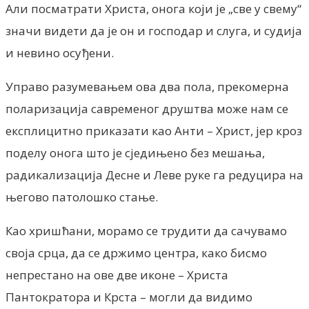
Али посматрати Христа, онога који је „све у свему“
значи видети да је он и господар и слуга, и судија
и невино осуђени.
Управо разумевањем ова два пола, прекомерна
поларизација савременог друштва може нам се
експлицитно приказати као Анти – Христ, јер кроз
поделу онога што је сједињено без мешања,
радикализација Десне и Леве руке га редуцира
на
његово патолошко стање.
Као хришћани, морамо се трудити да сачувамо
своја срца, да се држимо центра, како бисмо
непрестано на ове две иконе – Христа
Пантократора и Крста – могли да видимо