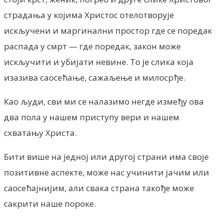
страдања у којима Христос отелотворује
искључени и маргинални простор где се поредак
распада у смрт — где поредак, закон може
искључити и
убијати невине.
То је слика која
изазива саосећање, сажаљење и милосрђе.
Као људи, сви ми се налазимо негде између ова
два пола у нашем приступу вери и нашем
схватању Христа.
Бити више на једној или другој страни има своје
позитивне аспекте, може нас учинити јачим или
саосећајнијим, али свака страна такође може
сакрити наше пороке.