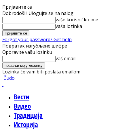
Пријавите се
Dobrodošli! Ulogujte se na nalog
vaše korisničko ime
vaša lozinka
Forgot your password? Get help
Повратак изгубљене шифре
Oporavite vašu lozinku
vaš email
Lozinka će vam biti poslata emailom
Čudo
Вести
Видео
Традиција
Историја