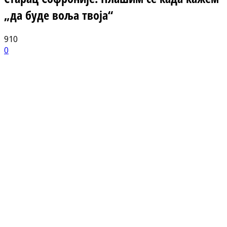
„да буде воља твоја“
910
0
Facebook
X
ReddIt
Email
Pri