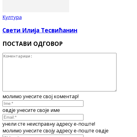
Култура
Свети Илија Тесвићанин
ПОСТАВИ ОДГОВОР
молимо унесите свој коментар!
овдје унесите своје име
унели сте неисправну адресу е-поште!
молимо унесите своју адресу е-поште овдје