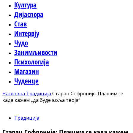
Култура
Дијаспора
Став
Интервју
Чудо
Занимљивости
Психологија
Магазин
Чуденце
Насловна
Традиција
Старац Софроније: Плашим се
када кажем „да буде воља твоја“
Традиција
Старац Софроније: Плашим се када кажем