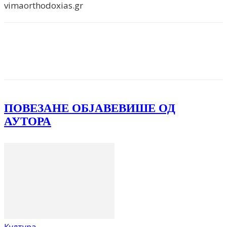
vimaorthodoxias.gr
Facebook
X
ReddIt
Email
Pri
ПОВЕЗАНЕ ОБЈАВЕ
ВИШЕ ОД
АУТОРА