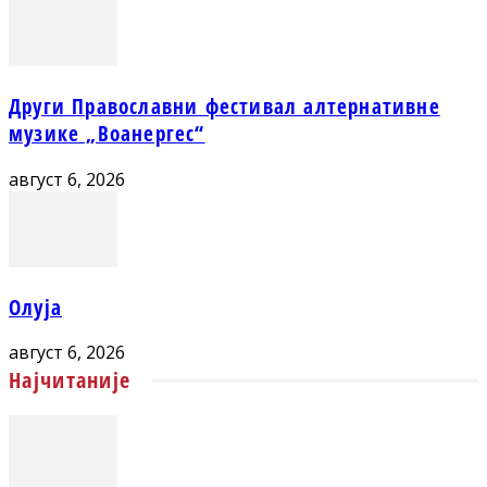
Други Православни фестивал алтернативне
музике „Воанергес“
август 6, 2026
Олуја
август 6, 2026
Најчитаније