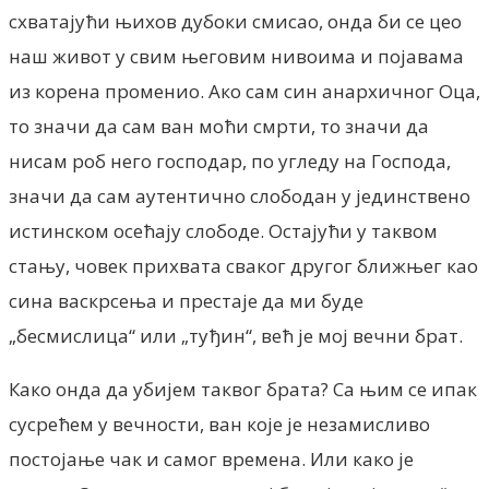
схватајући њихов дубоки смисао, онда би се цео
наш живот у свим његовим нивоима и појавама
из корена променио. Ако сам син анархичног Оца,
то значи да сам ван моћи смрти, то значи да
нисам роб него господар, по угледу на Господа,
значи да сам аутентично слободан у јединствено
истинском осећају слободе. Остајући у таквом
стању, човек прихвата сваког другог ближњег као
сина васкрсења и престаје да ми буде
„бесмислица“ или „туђин“, већ је мој вечни брат.
Како онда да убијем таквог брата? Са њим се ипак
сусрећем у вечности, ван које је незамисливо
постојање чак и самог времена. Или како је