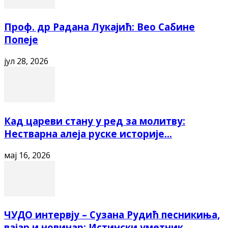
Проф. др Радана Лукајић: Вео Сабине
Попеје
јул 28, 2026
Кад цареви стану у ред за молитву:
Нестварна алеја руске историје...
мај 16, 2026
ЧУДО интервју – Сузана Рудић песникиња,
вајар и новинар: Истински уметник...