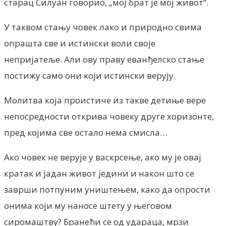
старац Силуан говорио, „мој брат је мој живот“.
У таквом стању човек лако и природно свима
опрашта све и истински воли своје
непријатеље. Али ову праву еванђелско стање
постижу само они који истински верују.
Молитва која проистиче из такве детиње вере
непосредности открива човеку друге хоризонте,
пред којима све остало нема смисла…
Ако човек не верује у васкрсење, ако му је овај
кратак и јадан живот једини и након што се
заврши потпуним уништењем, како да опрости
онима који му наносе штету у његовом
сиромаштву? Бранећи се од удараца, мрзи