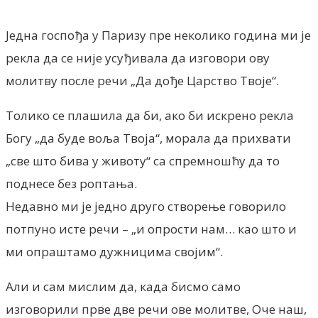
Једна госпођа у Паризу пре неколико година ми је
рекла да се није усуђивала да изговори ову
молитву после речи „Да дође Царство Твоје“.
Толико се плашила да би, ако би искрено рекла
Богу „да буде воља Твоја“, морала да прихвати
„све што бива у животу“ са спремношћу да то
поднесе без роптања.
Недавно ми је једно друго створење говорило
потпуно исте речи – „и опрости нам… као што и
ми опраштамо дужницима својим“.
Али и сам мислим да, када бисмо само
изговорили прве две речи ове молитве, Оче наш,