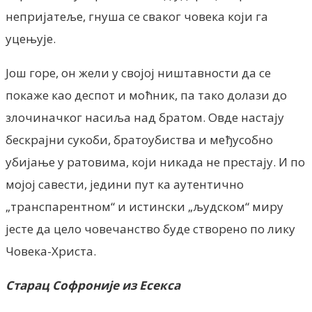
непријатеље, гнуша се сваког човека који га
уцењује.
Још горе, он жели у својој ништавности да се
покаже као деспот и моћник, па тако долази до
злочиначког насиља над братом. Овде настају
бескрајни сукоби, братоубиства и међусобно
убијање у ратовима, који никада не престају. И по
мојој савести, једини пут ка аутентично
„транспарентном“ и истински „људском“ миру
јесте да цело човечанство буде створено по лику
Човека-Христа.
Старац Софроније из Есекса