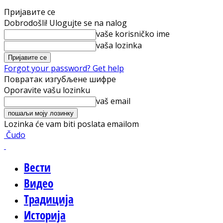
Пријавите се
Dobrodošli! Ulogujte se na nalog
vaše korisničko ime
vaša lozinka
Forgot your password? Get help
Повратак изгубљене шифре
Oporavite vašu lozinku
vaš email
Lozinka će vam biti poslata emailom
Čudo
Вести
Видео
Традиција
Историја