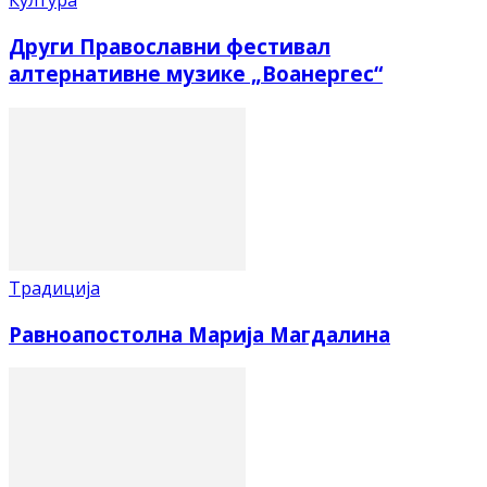
Култура
Други Православни фестивал
алтернативне музике „Воанергес“
Традиција
Равноапостолна Марија Магдалина