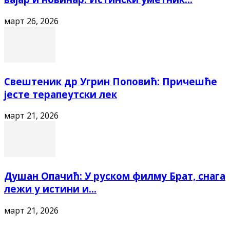
март 26, 2026
Свештеник др Угрин Поповић: Причешће
јесте терапеутски лек
март 21, 2026
Душан Опачић: У руском филму Брат, снага
лежи у истини и...
март 21, 2026