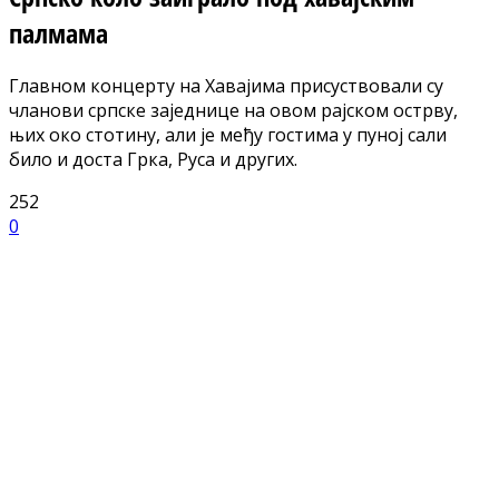
палмама
Главном концерту на Хавајима присуствовали су
чланови српске заједнице на овом рајском острву,
њих око стотину, али је међу гостима у пуној сали
било и доста Грка, Руса и других.
252
0