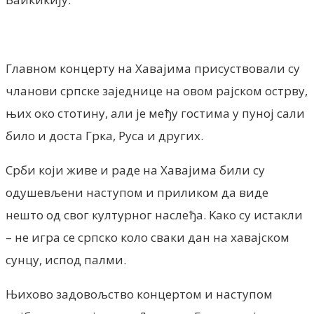
Главном концерту на Хавајима присуствовали су
чланови српске заједнице на овом рајском острву,
њих око стотину, али је међу гостима у пуној сали
било и доста Грка, Руса и других.
Срби који живе и раде на Хавајима били су
одушевљени наступом и приликом да виде
нешто од свог културног наслеђа. Kако су истакли
– не игра се српско коло сваки дан на хавајском
сунцу, испод палми.
Њихово задовољство концертом и наступом