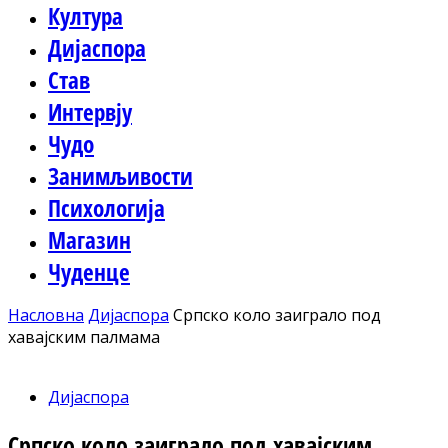
Култура
Дијаспора
Став
Интервју
Чудо
Занимљивости
Психологија
Магазин
Чуденце
Насловна
Дијаспора
Српско коло заиграло под
хавајским палмама
Дијаспора
Српско коло заиграло под хавајским