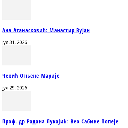
Ана Атанасковић: Манастир Вујан
јул 31, 2026
Чекић Огњене Марије
јул 29, 2026
Проф. др Радана Лукајић: Вео Сабине Попеје