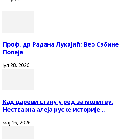
Проф. др Радана Лукајић: Вео Сабине
Попеје
јул 28, 2026
Кад цареви стану у ред за молитву:
Нестварна алеја руске историје...
мај 16, 2026