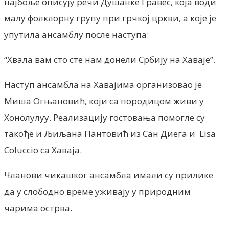
најбоље описују речи Душанке Гравес, која води
малу фолклорну групу при грчкој цркви, а које је
упутила ансамблу после наступа:
“Хвала вам сто сте нам донели Србију на Хаваје”.
Наступ ансамбла на Хавајима организовао је
Миша Огњановић, који са породицом живи у
Хонолулуу. Реализацију гостовања помогле су
такође и Љиљана Пантовић из Сан Диега и Lisa
Coluccio са Хаваја.
Чланови чикашког ансамбла имали су прилике
да у слободно време уживају у природним
чарима острва.