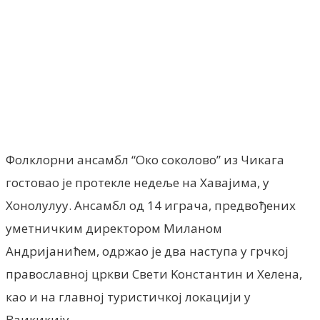
Facebook
X
ReddIt
Email
Pri
Фолклорни ансамбл “Око соколово” из Чикага
гостовао је протекле недеље на Хавајима, у
Хонолулуу. Ансамбл од 14 играча, предвођених
уметничким директором Миланом
Андријанићем, одржао је два наступа у грчкој
православној цркви Свети Kонстантин и Хелена,
као и на главној туристичкој локацији у
Ваикикију.