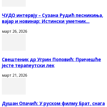
ЧУДО интервју – Сузана Рудић песникиња,
вајар и новинар: Истински уметник...
март 26, 2026
Свештеник др Угрин Поповић: Причешће
јесте терапеутски лек
март 21, 2026
Душан Опачић: У руском филму Брат, снага