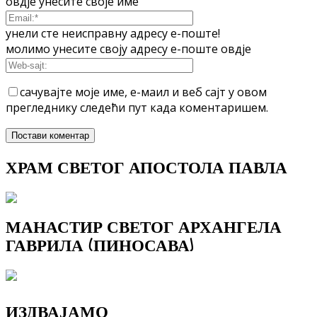
овдје унесите своје име
унели сте неисправну адресу е-поште!
молимо унесите своју адресу е-поште овдје
сачувајте моје име, е-маил и веб сајт у овом
прегледнику следећи пут када коментаришем.
ХРАМ СВЕТОГ АПОСТОЛА ПАВЛА
МАНАСТИР СВЕТОГ АРХАНГЕЛА
ГАВРИЛА (ПИНОСАВА)
ИЗДВАЈАМО