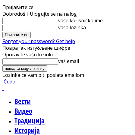
Пријавите се
Dobrodošli! Ulogujte se na nalog
vaše korisničko ime
vaša lozinka
Forgot your password? Get help
Повратак изгубљене шифре
Oporavite vašu lozinku
vaš email
Lozinka će vam biti poslata emailom
Čudo
Вести
Видео
Традиција
Историја