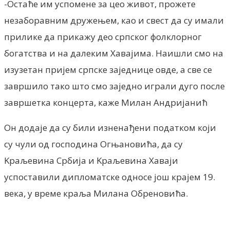
-Остаће им успомене за цео живот, прожете
незаборавним дружењем, као и свест да су имали
прилике да прикажу део српског фолклорног
богатства и на далеким Хавајима. Наишли смо на
изузетан пријем српске заједнице овде, а све се
завршило тако што смо заједно играли дуго после
завршетка концерта, каже Милан Андријанић
Он додаје да су били изненађени податком који
су чули од господина Огњановића, да су
Kраљевина Србија и Kраљевина Хаваји
успоставили дипломатске односе још крајем 19.
века, у време краља Милана Обреновића.