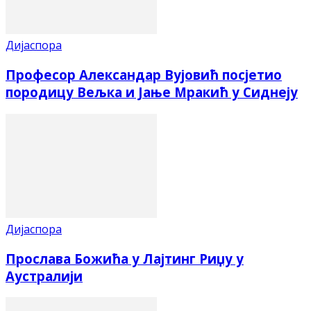
Дијаспора
Професор Александар Вујовић посјетио
породицу Вељка и Јање Мракић у Сиднеју
Дијаспора
Прослава Божића у Лајтинг Риџу у
Аустралији