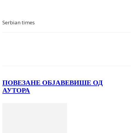
Serbian times
Facebook
X
ReddIt
Email
Pri
ПОВЕЗАНЕ ОБЈАВЕ
ВИШЕ ОД
АУТОРА