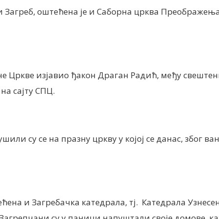
ли Загреб, оштећена је и Саборна црква Преображењ
вне Цркве изјавио ђакон Драган Радић, међу свешт
на сајту СПЦ.
или су се на празну цркву у којој се данас, због ва
ећена и Загребачка катедрала, тј. Катедрала Узнесе
агрепчани су у паници напуштали своје домове, каж