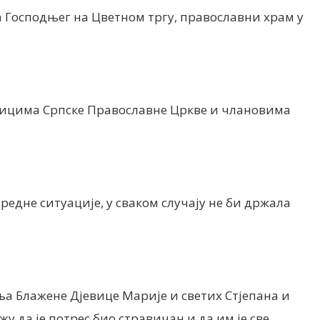
а Господњег на Цветном тргу, православни храм у
еницима Српске Православне Цркве и члановима
нредне ситуације, у сваком случају не би држала
ња Блажене Дјевице Марије и светих Стјепана и
у да је потрес био стравичан и да им је све