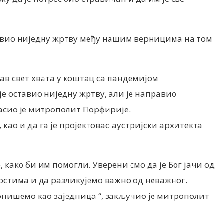
тавио ниједну жртву међу нашим верницима на том
тав свет хвата у коштац са пандемијом
е оставио ниједну жртву, али је направио
ласио је митрополит Порфирије.
, као и да га је пројектовао аустријски архитекта
 како би им помогли. Уверени смо да је Бог јачи од
стима и да разликујемо важно од неважног.
онишемо као заједница “, закључио је митрополит