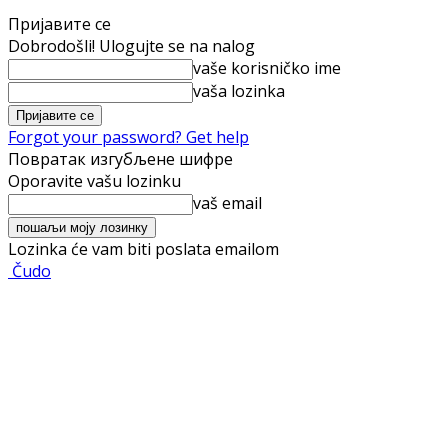
Пријавите се
Dobrodošli! Ulogujte se na nalog
vaše korisničko ime
vaša lozinka
Forgot your password? Get help
Повратак изгубљене шифре
Oporavite vašu lozinku
vaš email
Lozinka će vam biti poslata emailom
Čudo