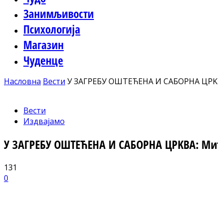
Занимљивости
Психологија
Магазин
Чуденце
Насловна
Вести
У ЗАГРЕБУ ОШТЕЋЕНА И САБОРНА ЦРKВА
Вести
Издвајамо
У ЗАГРЕБУ ОШТЕЋЕНА И САБОРНА ЦРKВА: Мит
131
0
Facebook
X
ReddIt
Email
Pri