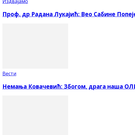
Издвајамо
Проф. др Радана Лукајић: Вео Сабине Попеј
Вести
Немања Ковачевић: Збогом, драга наша О