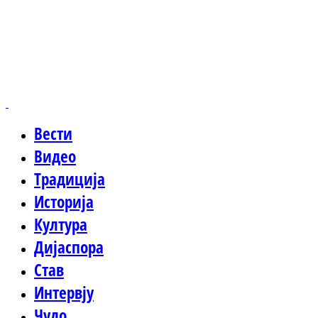
Вести
Видео
Традиција
Историја
Култура
Дијаспора
Став
Интервју
Чудо