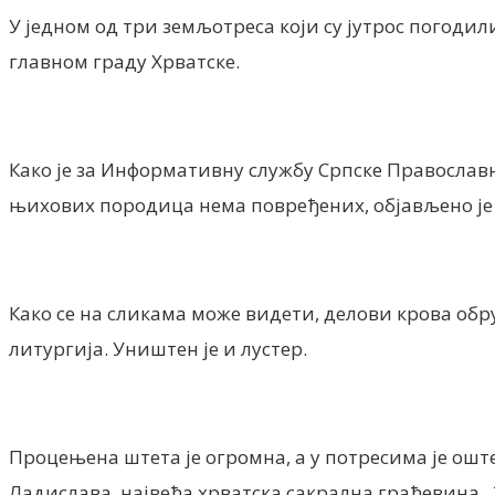
У једном од три земљотреса који су јутрос погоди
главном граду Хрватске.
Како је за Информативну службу Српске Правосла
њихових породица нема повређених, објављено је 
Како се на сликама може видети, делови крова обруш
литургија. Уништен је и лустер.
Процењена штета је огромна, а у потресима је ошт
Ладислава, највећа хрватска сакрална грађевина. З