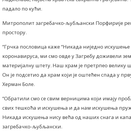
падало по кући.
Митрополит загребачко-љубљански Порфирије река
простору.
“Грчка пословица каже “Никада ниједно искушење не
коронавируса, ми смо овде у Загребу доживели зем
материјалну штету. Наш храм је претрпео велику ш
Он је подсетио да храм који је оштећен спада у прву
Херман Боле.
“Обратили смо се свим верницима који имају пробле
свих тешкоћа и искушења и да нам искушења пружа
Никада искушења нису већа од наших снага и капа
загребачко-љубљански.