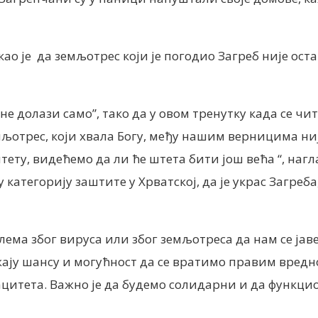
о је да земљотрес који је погодио Загреб није ос
 долази само”, тако да у овом тренутку када се чи
љотрес, који хвала Богу, међу нашим верницима ниј
тету, видећемо да ли ће штета бити још већа “, наг
 категорију заштите у Хрватској, да је украс Загреба
ма због вируса или због земљотреса да нам се јаве,
ју шансу и могућност да се вратимо правим вредно
цитета. Важно је да будемо солидарни и да функци