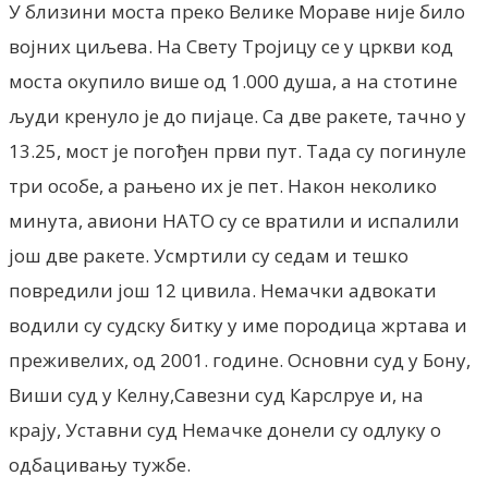
У близини моста преко Велике Мораве није било
војних циљева. На Свету Тројицу се у цркви код
моста окупило више од 1.000 душа, а на стотине
људи кренуло је до пијаце. Са две ракете, тачно у
13.25, мост је погођен први пут. Тада су погинуле
три особе, а рањено их је пет. Након неколико
минута, авиони НАТО су се вратили и испалили
још две ракете. Усмртили су седам и тешко
повредили још 12 цивила. Немачки адвокати
водили су судску битку у име породица жртава и
преживелих, од 2001. године. Основни суд у Бону,
Виши суд у Келну,Савезни суд Карслруе и, на
крају, Уставни суд Немачке донели су одлуку о
одбацивању тужбе.