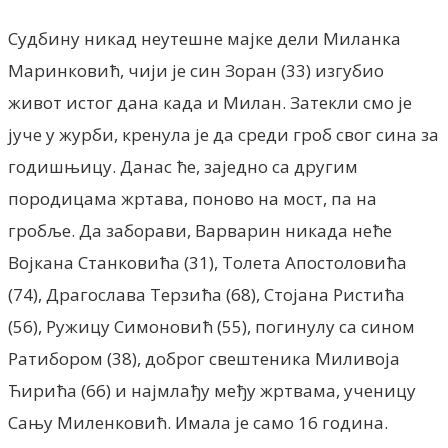
Судбину никад неутешне мајке дели Миланка
Маринковић, чији је син Зоран (33) изгубио
живот истог дана када и Милан. Затекли смо је
јуче у журби, кренула је да среди гроб свог сина за
годишњицу. Данас ће, заједно са другим
породицама жртава, поново на мост, па на
гробље. Да заборави, Варварин никада неће
Војкана Станковића (31), Толета Апостоловића
(74), Драгослава Терзића (68), Стојана Ристића
(56), Ружицу Симоновић (55), погинулу са сином
Ратибором (38), доброг свештеника Миливоја
Ћирића (66) и најмлађу међу жртвама, ученицу
Сању Миленковић. Имала је само 16 година.