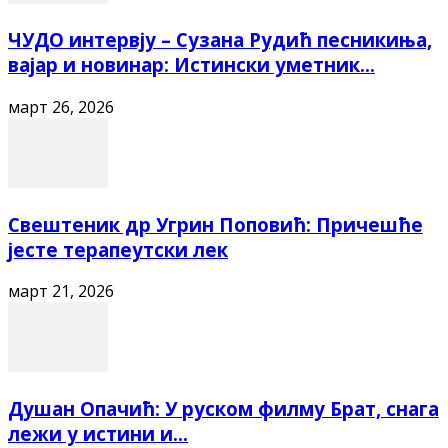
ЧУДО интервју – Сузана Рудић песникиња,
вајар и новинар: Истински уметник...
март 26, 2026
Свештеник др Угрин Поповић: Причешће
јесте терапеутски лек
март 21, 2026
Душан Опачић: У руском филму Брат, снага
лежи у истини и...