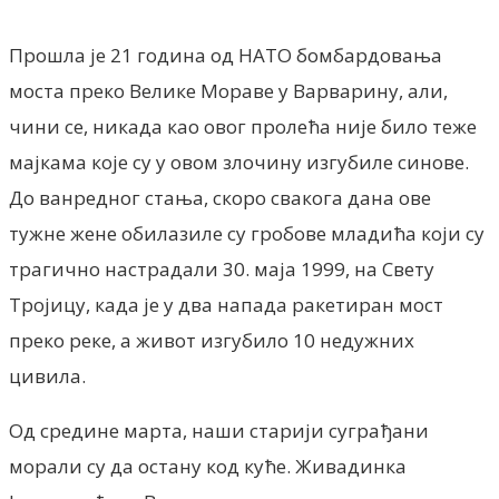
Прошла је 21 година од НАТО бомбардовања
моста преко Велике Мораве у Варварину, али,
чини се, никада као овог пролећа није било теже
мајкама које су у овом злочину изгубиле синове.
До ванредног стања, скоро свакога дана ове
тужне жене обилазиле су гробове младића који су
трагично настрадали 30. маја 1999, на Свету
Тројицу, када је у два напада ракетиран мост
преко реке, а живот изгубило 10 недужних
цивила.
Од средине марта, наши старији суграђани
морали су да остану код куће. Живадинка