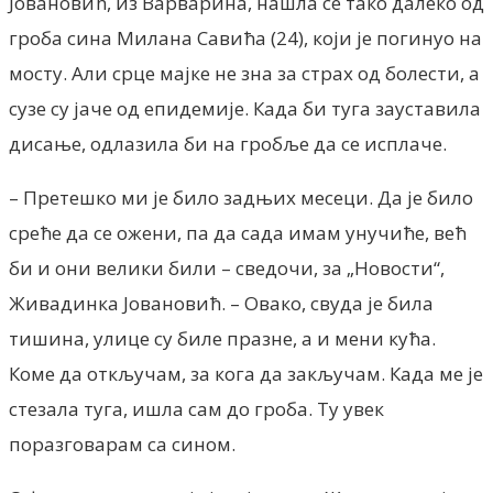
Јовановић, из Варварина, нашла се тако далеко од
гроба сина Милана Савића (24), који је погинуо на
мосту. Али срце мајке не зна за страх од болести, а
сузе су јаче од епидемије. Када би туга зауставила
дисање, одлазила би на гробље да се исплаче.
– Претешко ми је било задњих месеци. Да је било
среће да се ожени, па да сада имам унучиће, већ
би и они велики били – сведочи, за „Новости“,
Живадинка Јовановић. – Овако, свуда је била
тишина, улице су биле празне, а и мени кућа.
Коме да откључам, за кога да закључам. Када ме је
стезала туга, ишла сам до гроба. Ту увек
поразговарам са сином.