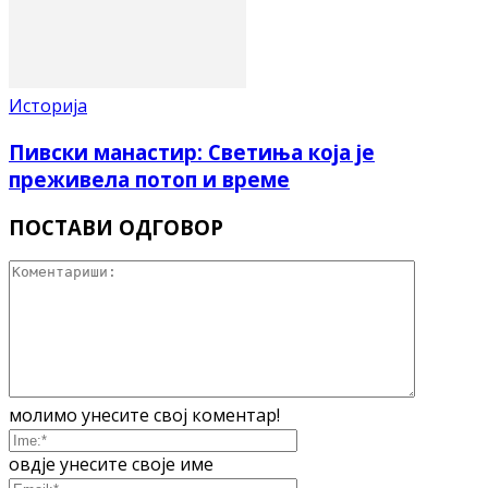
Историја
Пивски манастир: Светиња која је
преживела потоп и време
ПОСТАВИ ОДГОВОР
молимо унесите свој коментар!
овдје унесите своје име