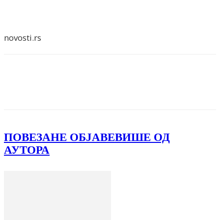
novosti.rs
Facebook
X
ReddIt
Email
Pri
ПОВЕЗАНЕ ОБЈАВЕ
ВИШЕ ОД
АУТОРА