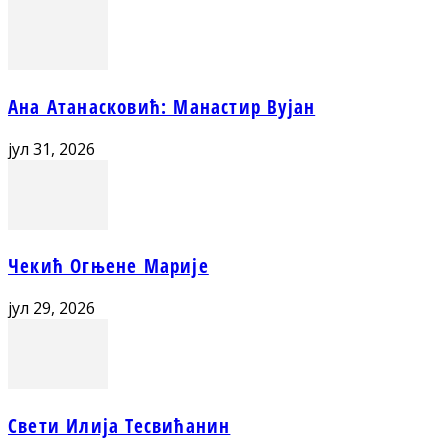
Ана Атанасковић: Манастир Вујан
јул 31, 2026
Чекић Огњене Марије
јул 29, 2026
Свети Илија Тесвићанин