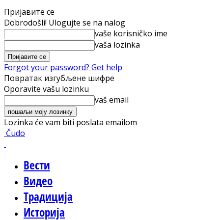
Пријавите се
Dobrodošli! Ulogujte se na nalog
vaše korisničko ime
vaša lozinka
Forgot your password? Get help
Повратак изгубљене шифре
Oporavite vašu lozinku
vaš email
Lozinka će vam biti poslata emailom
Čudo
Вести
Видео
Традиција
Историја