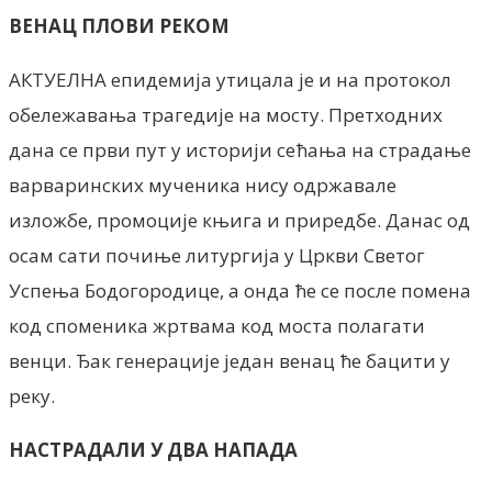
ВЕНАЦ ПЛОВИ РЕКОМ
АКТУЕЛНА епидемија утицала је и на протокол
обележавања трагедије на мосту. Претходних
дана се први пут у историји сећања на страдање
варваринских мученика нису одржавале
изложбе, промоције књига и приредбе. Данас од
осам сати почиње литургија у Цркви Светог
Успења Бодогородице, а онда ће се после помена
код споменика жртвама код моста полагати
венци. Ђак генерације један венац ће бацити у
реку.
НАСТРАДАЛИ У ДВА НАПАДА