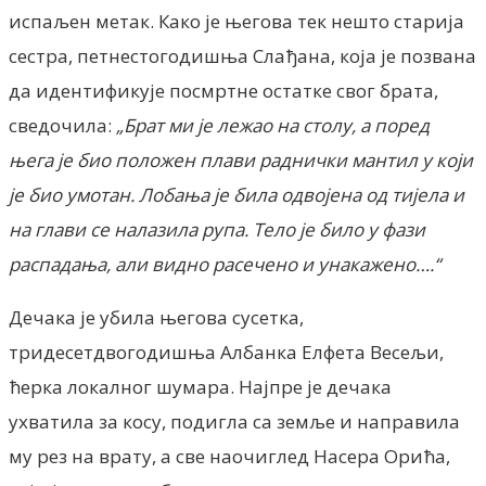
испаљен метак. Како је његова тек нешто старија
сестра, петнестогодишња Слађана, која је позвана
да идентификује посмртне остатке свог брата,
сведочила:
„Брат ми је лежао на столу, а поред
њега је био положен плави раднички мантил у који
је био умотан. Лобања је била одвојена од тијела и
на глави се налазила рупа. Тело је било у фази
распадања, али видно расечено и унакажено….“
Дечака је убила његова сусетка,
тридесетдвогодишња Албанка Елфета Весељи,
ћерка локалног шумара. Најпре је дечака
ухватила за косу, подигла са земље и направила
му рез на врату, а све наочиглед Насера Орића,