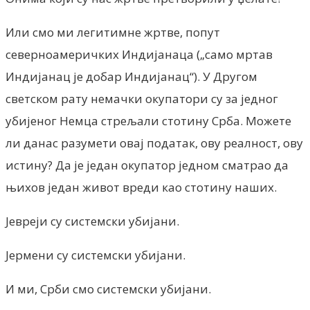
Или смо ми легитимне жртве, попут
северноамеричких Индијанаца („само мртав
Индијанац је добар Индијанац“). У Другом
светском рату немачки окупатори су за једног
убијеног Немца стрељали стотину Срба. Можете
ли данас разумети овај податак, ову реалност, ову
истину? Да је један окупатор једном сматрао да
њихов један живот вреди као стотину наших.
Јевреји су системски убијани.
Јермени су системски убијани.
И ми, Срби смо системски убијани.