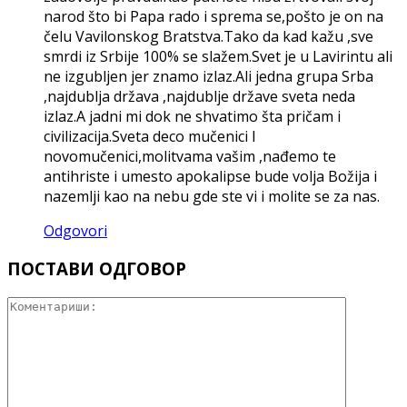
narod što bi Papa rado i sprema se,pošto je on na
čelu Vavilonskog Bratstva.Tako da kad kažu ,sve
smrdi iz Srbije 100% se slažem.Svet je u Lavirintu ali
ne izgubljen jer znamo izlaz.Ali jedna grupa Srba
,najdublja država ,najdublje države sveta neda
izlaz.A jadni mi dok ne shvatimo šta pričam i
civilizacija.Sveta deco mučenici I
novomučenici,molitvama vašim ,nađemo te
antihriste i umesto apokalipse bude volja Božija i
nazemlji kao na nebu gde ste vi i molite se za nas.
Odgovori
ПОСТАВИ ОДГОВОР