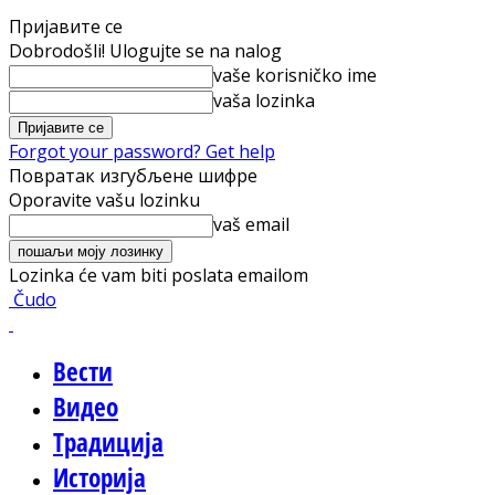
Пријавите се
Dobrodošli! Ulogujte se na nalog
vaše korisničko ime
vaša lozinka
Forgot your password? Get help
Повратак изгубљене шифре
Oporavite vašu lozinku
vaš email
Lozinka će vam biti poslata emailom
Čudo
Вести
Видео
Традиција
Историја