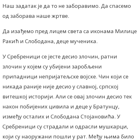
Наш задатак је да то не заборавимо. Да спасемо
од заборава наше жртве.
Да изађемо пред лицем света са иконама Милице
Ракић и Слободана, деце мученика.
У Сребреници се јесте десио злочин, ратни
злочин у којем су убијени заробљени
припадници непријатељске војске. Чин који се
никада раније није десио у славној, српској
витешкој историји. Али се овај злочин десио тек
након побијених цивила и деце у Братунцу,
између осталих и Слободана Стојановића. У
Сребреници су страдали и одрасли мушкарци,
који су наоружани пошли у рат. Међу њима било