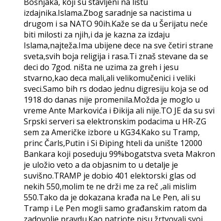
Bošnjaka, koji su stavljeni na listu
izdajnika.Islama.Zbog saradnje sa nacistima u
drugom i sa NATO 90ih.Kaže se da u Šerijatu neće
biti milosti za njih,i da je kazna za izdaju
Islama,najteža.Ima ubijene dece na sve četiri strane
sveta,svih boja religija i rasa.Ti znaš stevane da se
deci do 7god. ništa ne uzima za greh i jesu
stvarno,kao deca mali,ali velikomučenici i veliki
sveci.Samo bih rs dodao jednu digresiju koja se od
1918 do danas nije promenila.Možda je moglo u
vreme Ante Markovića i Đikija ali nije.TO JE da su svi
Srpski serveri sa elektronskim podacima u HR-ZG
sem za Američke izbore u KG34.Kako su Tramp,
princ Čarls,Putin i Si Điping hteli da unište 12000
Bankara koji poseduju 99%bogatstva sveta Makron
je uložio veto a da objasnim to u detalje je
suvišno.TRAMP je dobio 401 elektorski glas od
nekih 550,molim te ne drži me za reč ,ali mislim
550.Tako da je dokazana krađa na Le Pen, ali su
Tramp i Le Pen mogli samo građanskim ratom da
zadovolje pravdu.Kao patriote nisu žrtvovali svoj