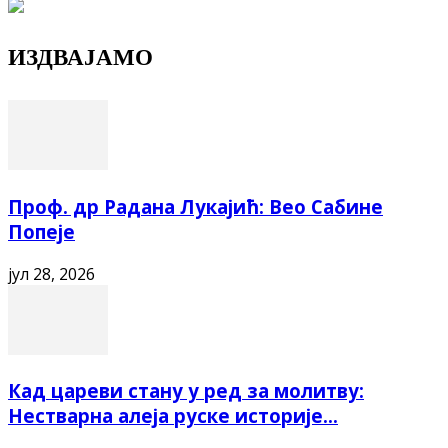
ИЗДВАЈАМО
Проф. др Радана Лукајић: Вео Сабине
Попеје
јул 28, 2026
Кад цареви стану у ред за молитву:
Нестварна алеја руске историје...