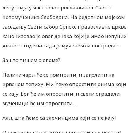
литургија у част новопрослављеног Светог
новомученика Слободана. На редовном мајском
заседању Свети сабор Српске православне цркве
канонизовао је овог дечака који је имао непуних
дванест година када је мученички пострадао.
Зашто пишем о овоме?
Политичари ће се помирити, и загрлити на
црвеном тепиху. Ми ћемо опростити онима који
се кају, Бог ће им опростити, и свети страдали
мученици ће им опростити…
Али, шта ћемо са злочинцима који се не кају?
Онима који су нас жртве претворили у џелате?