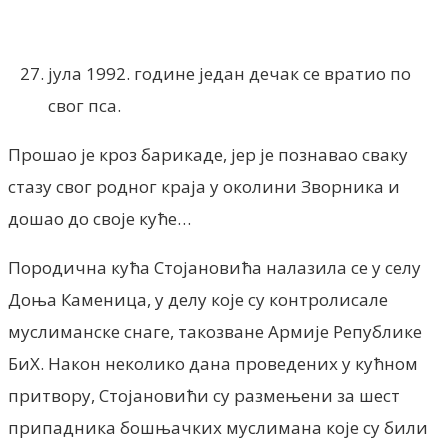
Facebook
X
ReddIt
Email
Pri
јула 1992. године један дечак се вратио по
свог пса.
Прошао је кроз барикаде, јер је познавао сваку
стазу свог родног краја у околини Зворника и
дошао до своје куће…
Породична кућа Стојановића налазила се у селу
Доња Каменица, у делу које су контролисале
муслиманске снаге, такозване Армије Републике
БиХ. Након неколико дана проведених у кућном
притвору, Стојановићи су размењени за шест
припадника бошњачких муслимана које су били