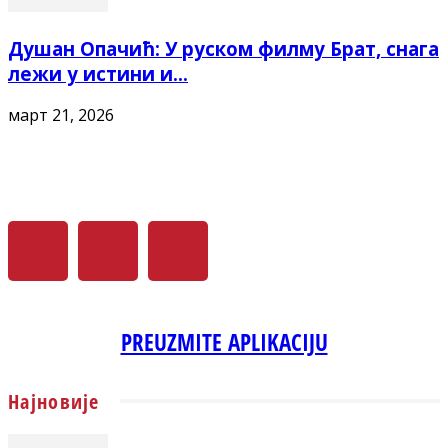
Душан Опачић: У руском филму Брат, снага
лежи у истини и...
март 21, 2026
PREUZMITE APLIKACIJU
Најновије