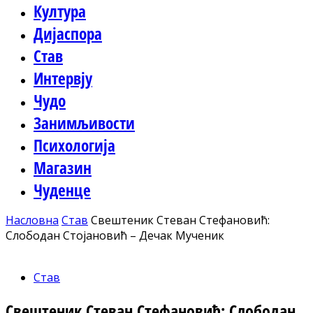
Култура
Дијаспора
Став
Интервју
Чудо
Занимљивости
Психологија
Магазин
Чуденце
Насловна
Став
Свештеник Стеван Стефановић:
Слободан Стојановић – Дечак Мученик
Став
Свештеник Стеван Стефановић: Слободан