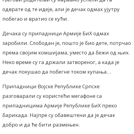
одврате од те идеје, али је дечак одмах ујутру
побегао и вратио се кући.
Дечака су припадници Армије БиХ одмах
заробили. Слободан је, пошто је био дете, потрчао
према својим комшијама, уместо да бежи од њих.
Неко време су га држали затвореног, а када је
дечак покушао да побегне током купања…
Припадници Војске Републике Српске
разговарали су користећи мегафоне са
припадницима Армије Републике БиХ преко
барикада. Најпре су обавештени да је дечак
добро и да ће бити размењен.