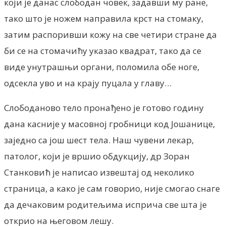
који је данас слободан човек, задавши му ране,
тако што је ножем направила крст на стомаку,
затим распоривши кожу на све четири стране да
би се на стомачићу указао квадрат, тако да се
виде унутрашњи органи, поломила обе ноге,
одсекла уво и на крају пуцала у главу…
Слободаново тело пронађено је готово годину
дана касније у масовној гробници код Јошанице,
заједно са још шест тела. Наш чувени лекар,
патолог, који је вршио обдукцију, др Зоран
Станковић је написао извештај од неколико
страница, а како је сам говорио, није смогао снаге
да дечаковим родитељима исприча све шта је
открио на његовом лешу.