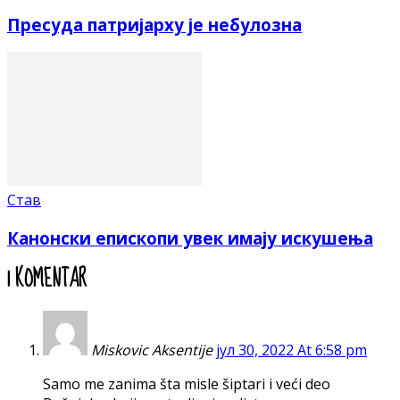
Пресуда патријарху је небулозна
Став
Канонски епископи увек имају искушења
1 KOMENTAR
Miskovic Aksentije
јул 30, 2022 At 6:58 pm
Samo me zanima šta misle šiptari i veći deo