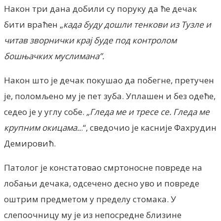
Након три дана добили су поруку да ће дечак
бити враћен „
када буду дошли тенкови из Тузле и
читав зворнички крај буде под контролом
бошњачких муслимана”.
Након што је дечак покушао да побегне, претучен
је, поломљено му је пет зуба. Уплашен и без одеће,
седео је у углу собе.
„Гледа ме и тресе се. Гледа ме
крупним окицама..
.“, сведочио је касније Фахрудин
Демировић.
Патолог је констатовао смртоносне повреде на
лобањи дечака, одсечено десно уво и повреде
оштрим предметом у пределу стомака. У
слепоочницу му је из непосредне близине