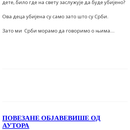
дете, било где на свету заслужује да буде убијено?
Ова деца убијена су само зато што су Срби.
Зато ми Срби морамо да говоримо о њима…
Facebook
X
ReddIt
Email
Pri
ПОВЕЗАНЕ ОБЈАВЕ
ВИШЕ ОД
АУТОРА