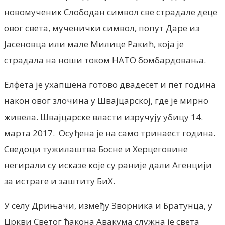
новомученик Слободан символ све страдале деце
овог света, мученички символ, попут Даре из
Јасеновца или мале Милице Ракић, која је
страдала на ноши током НАТО бомбардовања.
Елфета је ухапшена готово двадесет и пет година
након овог злочина у Швајцарској, где је мирно
живела. Швајцарске власти изручују убицу 14.
марта 2017. Осуђена је на само тринаест година.
Сведоци тужилаштва Босне и Херцеговине
негирали су исказе које су раније дали Агенцији
за истраге и заштиту БиХ.
У селу Дрињачи, између Зворника и Братунца, у
Цркви Светог ђакона Авакума служна је света