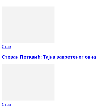
Став
Стеван Петквић: Тајна запретеног овна
Став