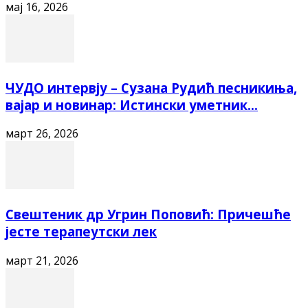
мај 16, 2026
ЧУДО интервју – Сузана Рудић песникиња,
вајар и новинар: Истински уметник...
март 26, 2026
Свештеник др Угрин Поповић: Причешће
јесте терапеутски лек
март 21, 2026