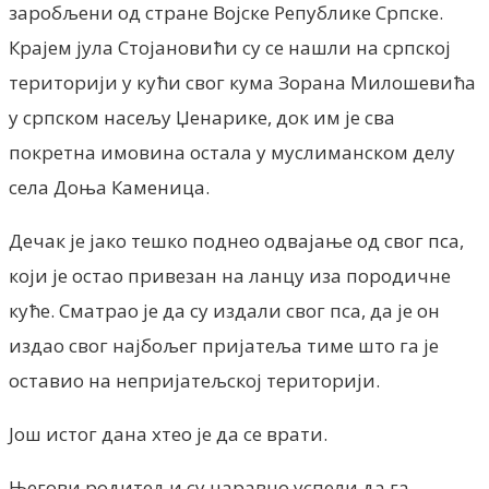
заробљени од стране Војске Републике Српске.
Крајем јула Стојановићи су се нашли на српској
територији у кући свог кума Зорана Милошевића
у српском насељу Џенарике, док им је сва
покретна имовина остала у муслиманском делу
села Доња Каменица.
Дечак је јако тешко поднео одвајање од свог пса,
који је остао привезан на ланцу иза породичне
куће. Сматрао је да су издали свог пса, да је он
издао свог најбољег пријатеља тиме што га је
оставио на непријатељској територији.
Још истог дана хтео је да се врати.
Његови родитељи су наравно успели да га