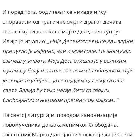
И поред тога, родитељи се никада нису
опоравили од трагичне смрти драгог дечака.
После смрти дечакове мајке Десе, њен супруг
Илија је изјавио:
„Није Деса могла више да издржи,
препукло је мајчино, али и моје срце. Не знам како
сам још у животу. Моја Деса отишла је у великим
мукама, у болу и патњи за нашим Слободаном, који
је свирепо убијен… ја се радујем одласку са овог
света. Ваљда ћу тамо негде бити са својим
Слободаном и његовом пресвислом мајком…“
На светој литургији, поводом канонизације
новомученика доњокаменичког Слободана,
свештеник Марко Данојловић рекао је да је Свети