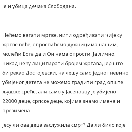
је и убица дечака Слободана.
Нећемо вагати мртве, нити одређивати чије су
жртве веће, опростићемо дужницима нашим,
молећи Бога да и Он нама опрости. Ја лично,
никад нећу лицитирати бројем жртава, јер што
би рекао Достојевски, на лешу само једног невино
убијеног детета не можемо градити град опште
људске среће, али само у Јасеновцу је убијено
22000 деце, српске деце, којима знамо имена и
презимена.
Јесу ли ова деца заслужила смрт? Да ли било које