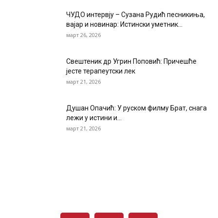
ЧУДО интервју – Сузана Рудић песникиња,
вајар и новинар: Истински уметник...
март 26, 2026
Свештеник др Угрин Поповић: Причешће
јесте терапеутски лек
март 21, 2026
Душан Опачић: У руском филму Брат, снага
лежи у истини и...
март 21, 2026