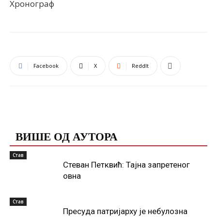
Хронограф
Facebook
X
ReddIt
ПОВЕЗАНЕ ОБЈАВЕ
ВИШЕ ОД АУТОРА
Став
Стеван Петквић: Тајна запретеног
овна
Став
Пресуда патријарху је небулозна