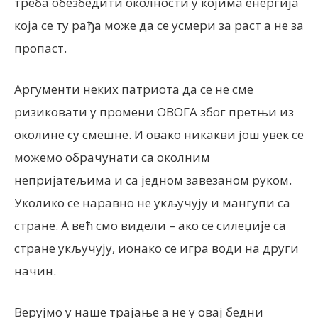
треба обезбедити околности у којима енергија
која се ту рађа може да се усмери за раст а не за
пропаст.
Аргументи неких патриота да се не сме
ризиковати у промени ОВОГА због претњи из
околине су смешне. И овако никакви још увек се
можемо обрачунати са околним
непријатељима и са једном завезаном руком.
Уколико се наравно не укључују и мангупи са
стране. А већ смо видели – ако се силеџије са
стране укључују, ионако се игра води на други
начин.
Верујмо у наше трајање а не у овај бедни