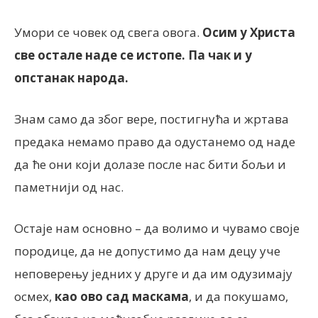
Умори се човек од свега овога.
Осим у Христа
све остале наде се истопе. Па чак и у
опстанак народа.
Знам само да због вере, постигнућа и жртава
предака немамо право да одустанемо од наде
да ће они који долазе после нас бити бољи и
паметнији од нас.
Остаје нам основно – да волимо и чувамо своје
породице, да не допустимо да нам децу уче
неповерењу једних у друге и да им одузимају
осмех,
као ово сад маскама
, и да покушамо,