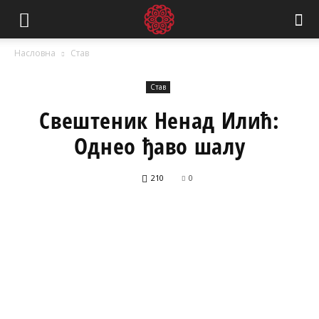
Насловна
Став
Став
Свештеник Ненад Илић:
Однео ђаво шалу
210
0