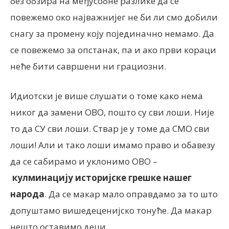
без обзира на међусобне разлике да се
повежемо око најважнијег не би ли смо добили
снагу за промену коју појединачно немамо. Да
се повежемо за опстанак, па и ако први кораци
неће бити савршени ни грациозни.
Идиотски је више слушати о томе како нема
никог да замени ОВО, пошто су сви лоши. Није
то да СУ сви лоши. Ствар је у томе да СМО сви
лоши! Али и тако лоши имамо право и обавезу
да се сабирамо и уклонимо ОВО –
кулминацију историјске грешке нашег
народа
. Да се макар мало оправдамо за то што
допуштамо вишедеценијско тонуће. Да макар
нешто оставимо деци.