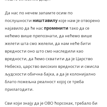
Да нас по нечем запамте осим по
послушности
ништавилу
које нам је отворено
најавило да ће нас
променити
тако да се
нећемо више препознати, да нећемо више
желети шта смо желели, да нам неће бити
вредности оно што смо наследили као
вредности, да ћемо схватити да је Царство
Небеско, царство високих вредности и смисла
људскости обична бајка, а да је колонијално
блато пожељна реалност којој се треба
прилагодити.
Сви који знају да је ОВО ћорсокак, требало би