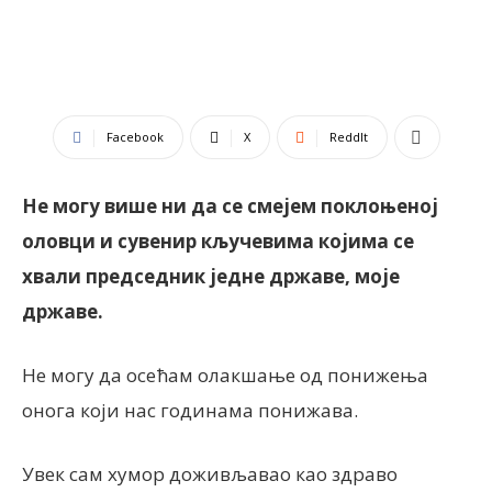
Facebook
X
ReddIt
Не могу више ни да се смејем поклоњеној
оловци и сувенир кључевима којима се
хвали председник једне државе, моје
државе.
Не могу да осећам олакшање од понижења
онога који нас годинама понижава.
Увек сам хумор доживљавао као здраво