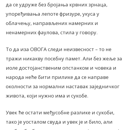
да се удруже без бројања крвних зрнаца,
упоређивања лепоте фризуре, укуса у
облачењу, направљених намерних и
ненамерних фаулова, стила у говору.
То да иза ОВОГА следи неизвесност – то не
тражи никакву посебну памет. Али без жеље за
иоле достојанственим опстанком и човека и
народа неће бити прилике да се направе
околности за нормални наставак заједничког
живота, који нужно има и сукобе.
Увек ће остати међусобне разлике и сукоби,
тако је уосталом свуда и увек је и било, али