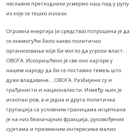
неславне претходнике усмерио наш пад у рупу
из које се тешко излази.
Огромна енергија (и средства) потрошена је да
се онемогући било какво политичко
организовање које би могло да угрози власт…
ОВОГА. Искоришћено је све оно најгоре у
нашем народу да би се поставио темељ што
дуже владавине… ОВОГА. Разбијени су и
грађанисти и националисти. Између њих је
ископан ров, а и једна и друга политичка
групација са условним границама исцепкана
је на низ безначајних фракција, руковођених
сујетама и приземним интересима малих