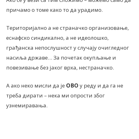
причамо о томе како то да урадимо.
Територијално а не страначко организовање,
еснафско синдикално, а не идеолошко,
грађанска непослушност у случају очигледног
насиља државе… За почетак окупљање и
повезивање без јаког врха, нестраначко.
А ако неко мисли да је
ОВО
у реду и да га не
треба дирати – нека ми опрости због
узнемиравања.