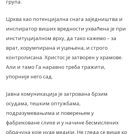
група.
Црква као потенцијална снага заједништва и
инспиратор виших вредности ухваћена је при
институцијалном врху, да тако кажемо – за
врат, корумпирана и уцењена, и строго
контролисана. Христос је затворен у храмове.
Али и тамо Га наравно треба тражити,
упорније него сад.
Јавна комуникација је затрована брзим
осудама, тешким оптужбама,
подразумевањима и поверењем у
фабриковане слике и у начине бесмислених
обрачуна које нуде медији. Не гледа се више ко