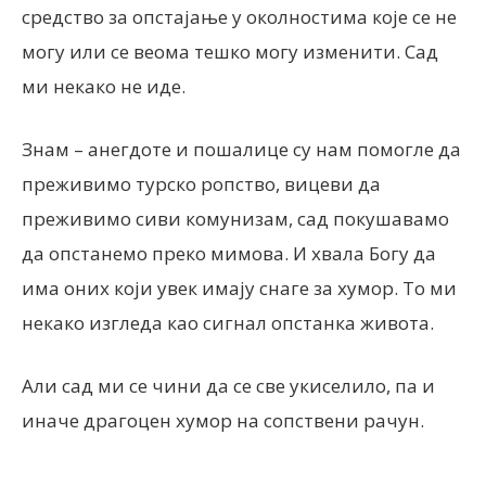
средство за опстајање у околностима које се не
могу или се веома тешко могу изменити. Сад
ми некако не иде.
Знам – анегдоте и пошалице су нам помогле да
преживимо турско ропство, вицеви да
преживимо сиви комунизам, сад покушавамо
да опстанемо преко мимова. И хвала Богу да
има оних који увек имају снаге за хумор. То ми
некако изгледа као сигнал опстанка живота.
Али сад ми се чини да се све укиселило, па и
иначе драгоцен хумор на сопствени рачун.