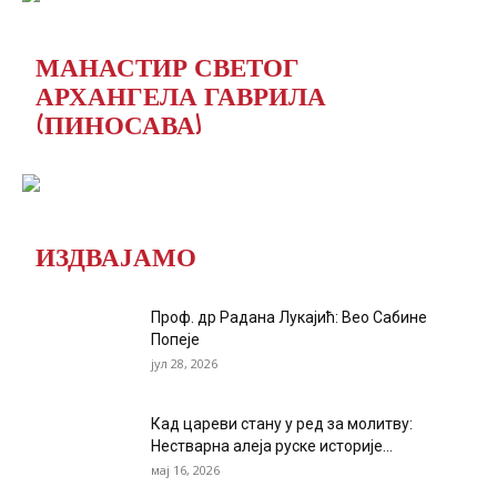
МАНАСТИР СВЕТОГ
АРХАНГЕЛА ГАВРИЛА
(ПИНОСАВА)
ИЗДВАЈАМО
Проф. др Радана Лукајић: Вео Сабине
Попеје
јул 28, 2026
Кад цареви стану у ред за молитву:
Нестварна алеја руске историје...
мај 16, 2026