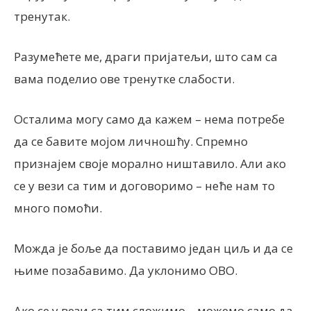
тренутак.
Разумећете ме, драги пријатељи, што сам са
вама поделио ове тренутке слабости.
Осталима могу само да кажем – нема потребе
да се бавите мојом личношћу. Спремно
признајем своје морално ништавило. Али ако
се у вези са тим и договоримо – неће нам то
много помоћи.
Можда је боље да поставимо један циљ и да се
њиме позабавимо. Да уклонимо ОВО.
Ако се у вези са тим сложимо – можемо само да