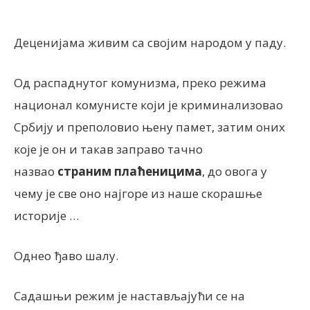
Деценијама живим са својим народом у паду.
Од распаднутог комунизма, преко режима
национал комунисте који је криминализовао
Србију и преполовио њену памет, затим оних
које је он и такав заправо тачно
назвао
страним плаћеницима
, до овога у
чему је све оно најгоре из наше скорашње
историје …
Однео ђаво шалу.
Садашњи режим је настављајући се на