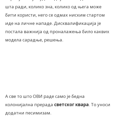
шта ради, колико зна, колико од њега може
бити користи, него се одмах ниским стартом
иде на личне нападе. Дисквалификација је
постала важнија од проналажења било каквих
модела сарадње, решења.
А све то што ОВИ раде само је бедна
колонијална прерада
светског квара
. То уноси
додатни песимизам.