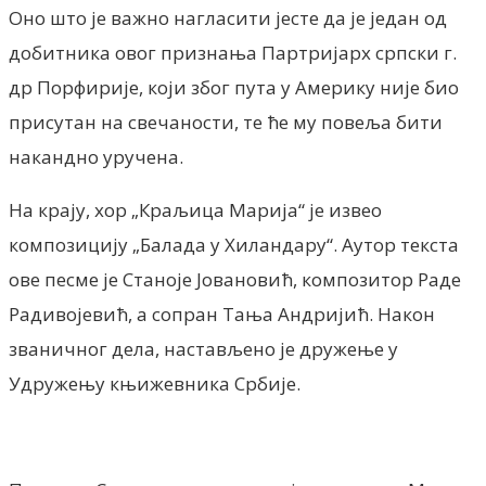
Оно што је важно нагласити јесте да је један од
добитника овог признања Партријарх српски г.
др Порфирије, који због пута у Америку није био
присутан на свечаности, те ће му повеља бити
накандно уручена.
На крају, хор „Краљица Марија“ је извео
композицију „Балада у Хиландару“. Аутор текста
ове песме је Станоје Јовановић, композитор Раде
Радивојевић, а сопран Тања Андријић. Након
званичног дела, настављено је дружење у
Удружењу књижевника Србије.