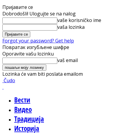
Пријавите се
Dobrodošli! Ulogujte se na nalog
vaše korisničko ime
vaša lozinka
Forgot your password? Get help
Повратак изгубљене шифре
Oporavite vašu lozinku
vaš email
Lozinka će vam biti poslata emailom
Čudo
Вести
Видео
Традиција
Историја