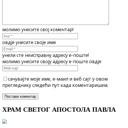
молимо унесите свој коментар!
овдје унесите своје име
унели сте неисправну адресу е-поште!
молимо унесите своју адресу е-поште овдје
сачувајте моје име, е-маил и веб сајт у овом
прегледнику следећи пут када коментаришем.
ХРАМ СВЕТОГ АПОСТОЛА ПАВЛА