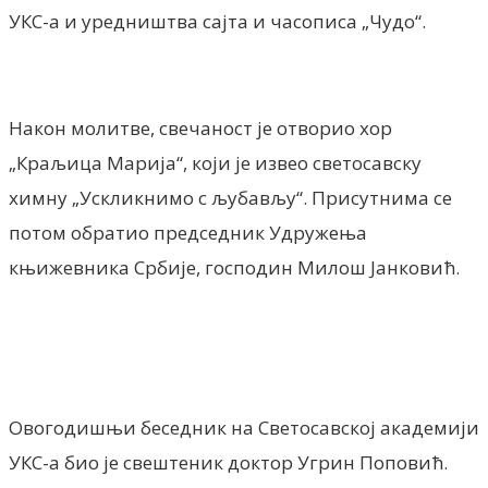
УКС-а и уредништва сајта и часописа „Чудо“.
Након молитве, свечаност је отворио хор
„Краљица Марија“, који је извео светосавску
химну „Ускликнимо с љубављу“. Присутнима се
потом обратио председник Удружења
књижевника Србије, господин Милош Јанковић.
Овогодишњи беседник на Светосавској академији
УКС-а био је свештеник доктор Угрин Поповић.