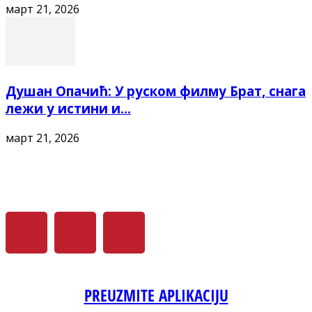
март 21, 2026
Душан Опачић: У руском филму Брат, снага
лежи у истини и...
март 21, 2026
PREUZMITE APLIKACIJU