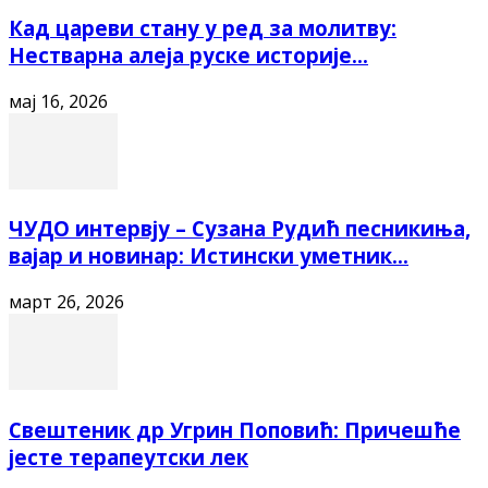
Кад цареви стану у ред за молитву:
Нестварна алеја руске историје...
мај 16, 2026
ЧУДО интервју – Сузана Рудић песникиња,
вајар и новинар: Истински уметник...
март 26, 2026
Свештеник др Угрин Поповић: Причешће
јесте терапеутски лек