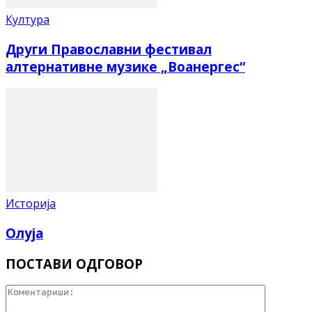
Култура
Други Православни фестивал
алтернативне музике „Воанергес“
Историја
Олуја
ПОСТАВИ ОДГОВОР