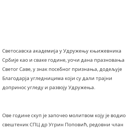
Facebook
X
ReddIt
Email
Pri
Светосавска академија у Удружењу књижевника
Србије као и сваке године, уочи дана празновања
Светог Саве, у знак посебног признања, додељује
Благодарја угледницима који су дали трајни
допринос угледу и развоју Удружења.
Ове године скуп је започео молитвом коју је водио
свештеник СПЦ др Угрин Поповић, редовни члан