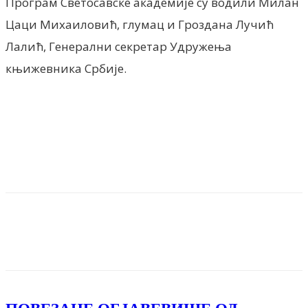
Програм Светосавске академије су водили Милан
Цаци Михаиловић, глумац и Гроздана Лучић
Лалић, Генерални секретар Удружења
књижевника Србије.
Facebook
X
ReddIt
Email
Pri