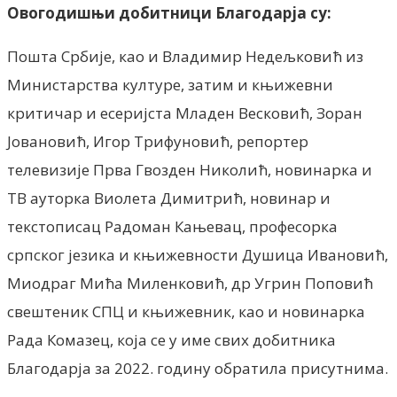
Овогодишњи добитници Благодарја су:
Пошта Србије, као и Владимир Недељковић из
Министарства културе, затим и књижевни
критичар и есеријста Младен Весковић, Зоран
Јовановић, Игор Трифуновић, репортер
телевизије Прва Гвозден Николић, новинарка и
ТВ ауторка Виолета Димитрић, новинар и
текстописац Радоман Кањевац, професорка
српског језика и књижевности Душица Ивановић,
Миодраг Мића Миленковић, др Угрин Поповић
свештеник СПЦ и књижевник, као и новинарка
Рада Комазец, која се у име свих добитника
Благодарја за 2022. годину обратила присутнима.