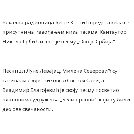
Вокална радионица Биље Крстић представила се
присутнима извођењем низа песама. Кантаутор
Никола Грбић извео је песму „Ово је Србија“.
Песници Луне Левајац, Милена Северовић су
казивали своје стихове о Светом Сави, а
Владимир Благојевић је своју песму посветио
члановима удружења „Бели орлови“, који су били
део ове свечаности.