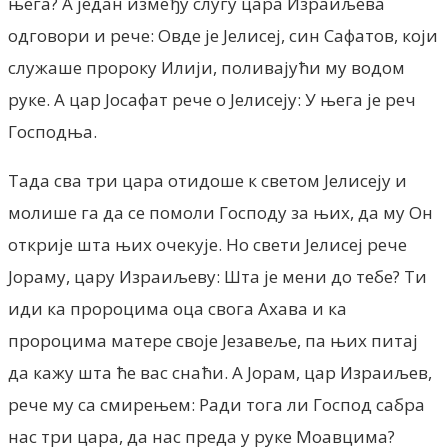
њега? А један између слугу цара Израиљева
одговори и рече: Овде је Јелисеј, син Сафатов, који
служаше пророку Илији, поливајући му водом
руке. А цар Јосафат рече о Јелисеју: У њега је реч
Господња.
Тада сва три цара отидоше к светом Јелисеју и
молише га да се помоли Господу за њих, да му Он
открије шта њих очекује. Но свети Јелисеј рече
Јораму, цару Израиљеву: Шта је мени до тебе? Ти
иди ка пророцима оца свога Ахава и ка
пророцима матере своје Језавеље, па њих питај
да кажу шта ће вас снаћи. А Јорам, цар Израиљев,
рече му са смирењем: Ради тога ли Господ сабра
нас три цара, да нас преда у руке Моавцима?