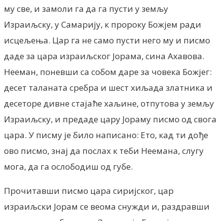
му све, и замоли га да га пусти у земљу
Израиљску, у Самарију, к пророку Божјем ради
исцељења. Цар га не само пусти него му и писмо
даде за цара израиљског Јорама, сина Ахавова.
Нееман, поневши са собом даре за човека Божјег:
десет таланата сребра и шест хиљада златника и
десеторе дивне стајаће хаљине, отпутова у земљу
Израиљску, и предаде цару Јораму писмо од свога
цара. У писму је било написано: Ето, кад ти дође
ово писмо, знај да послах к теби Неемана, слугу
мога, да га ослободиш од губе.
Прочитавши писмо цара сиријског, цар
израиљски Јорам се веома снужди и, раздравши