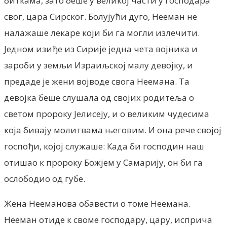
биткама, зато беше у великој части у господара
свог, цара Сирског. Болујући дуго, Нееман не
налажаше лекаре који би га могли излечити.
Једном изиђе из Сирије једна чета војника и
зароби у земљи Израиљској малу девојку, и
предаде је жени војводе свога Неемана. Та
девојка беше слушала од својих родитеља о
светом пророку Јелисеју, и о великим чудесима
која бивају молитвама његовим. И она рече својој
госпођи, којој служаше: Када би господин наш
отишао к пророку Божјем у Самарију, он би га
ослободио од губе.
Жена Нееманова обавести о томе Неемана.
Нееман отиде к своме господару, цару, исприча