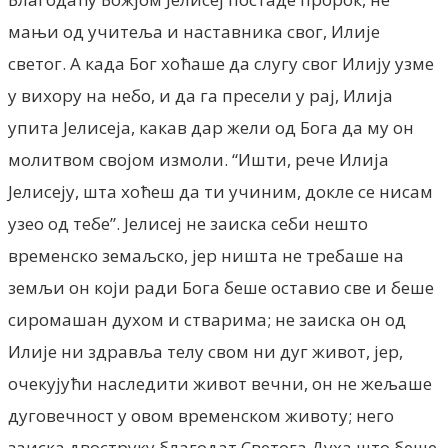
мањи од учитеља и наставника свог, Илије
светог. А када Бог хоћаше да слугу свог Илију узме
у вихору на небо, и да га пресели у рај, Илија
упита Јелисеја, какав дар жели од Бога да му он
молитвом својом измоли. “Ишти, рече Илија
Јелисеју, шта хоћеш да ти учиним, докле се нисам
узео од тебе”. Јелисеј не заиска себи нешто
временско земаљско, јер ништа не требаше на
земљи он који ради Бога беше оставио све и беше
сиромашан духом и стварима; не заиска он од
Илије ни здравља телу свом ни дуг живот, јер,
очекујући наследити живот вечни, он не жељаше
дуговечност у овом временском животу; него
заиска двоструку благодат Светога Духа што беше