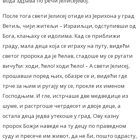
вода здрава по речи Јелисејевој.
После тога свети Јелисеј отиде из Јерихона у град
Ветиљ, чији житељи – Израиљци, одступивши од
Бога, клањаху се идолима. Кад се приближи
граду, мала деца која се играху на путу, видећи
светог пророка да је ћелав, стадоше му се ругати
вичући: ходи, ћело! ходи ћело! – А свети Јелисеј,
прошавши поред њих, обазре се и, видећи где
трче за њим и ругају му се, прокле их именом
Господњим. И гле, истрчаше две медведице из
шуме, и растргоше четрдесет и двоје деце, а
остала деца једва утекоше у град. Ову казну
пророк Божји наведе на ту децу по праведном
суду и пресече им живот, да не би, пошто одрасту,