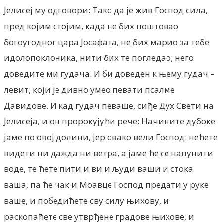
Јелисеј му одговори: Тако да је жив Господ сила,
пред којим стојим, када не бих поштовао
богоугодног цара Јосафата, не бих марио за тебе
идолопоклоника, нити бих те погледао; него
доведите ми гудача. И би доведен к њему гудач –
левит, који је дивно умео певати псалме
Давидове. И кад гудач певаше, сиђе Дух Свети на
Јелисеја, и он пророкујући рече: Начините дубоке
јаме по овој долини, јер овако вели Господ: нећете
видети ни дажда ни ветра, а јаме ће се напунити
воде, те ћете пити и ви и људи ваши и стока
ваша, па ће чак и Моавце Господ предати у руке
ваше, и победићете сву силу њихову, и
раскопаћете све утврђене градове њихове, и