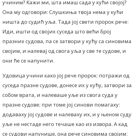
учиним? Кажи ми, шта имаш сада у кући својој?
Она му одговори: Слушкиња твоја нема у кући
ништа до судић уља. Тада јој свети пророк рече:
Иди, ишти од својих суседа што већи број
празних судова, па се затвори у кућу са синовима
својим, и налевај од свога уља у све те судове, и
они ће се напунити.
Удовица учини како јој рече пророк: потражи од
суседа празне судове, донесе их у кућу, затвори за
собом врата, и налеваше уље из свога суда у
празне судове; при томе јој синови помагаху:
додаваху јој судове и налеваху их, и у њеном суду
уље не нестаде него течаше као из извора. А кад
се судови напунише, она рече синовима својим: