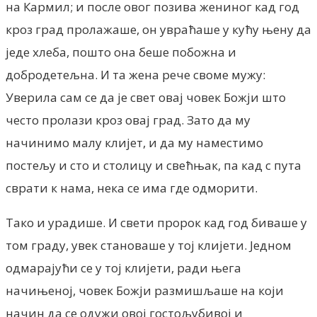
на Кармил; и после овог позива жениног кад год
кроз град пролажаше, он увраћаше у кућу њену да
једе хлеба, пошто она беше побожна и
добродетељна. И та жена рече своме мужу:
Уверила сам се да је свет овај човек Божји што
често пролази кроз овај град. Зато да му
начинимо малу клијет, и да му наместимо
постељу и сто и столицу и свећњак, па кад с пута
сврати к нама, нека се има где одморити.
Тако и урадише. И свети пророк кад год биваше у
том граду, увек становаше у тој клијети. Једном
одмарајући се у тој клијети, ради њега
начињеној, човек Божји размишљаше на који
начин да се одужи овој гостољубивој и