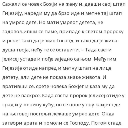
Сажали се човек Божји на жену и, давши свој штап
Гијезију, нареди му да брзо иде и метне тај штап
на умрло дете. Но мати умрлог детета, не
задовољивши се тиме, припаде к светом пророку
и рече: Тако да је жив Господ, и тако да је жива
душа твоја, нећу те се оставити. – Тада свети
Јелисеј устаде и пође заједно са њом. Међутим
Гијезије отиде напред и метну штап на лице
детету, али дете не показа знаке живота. И
вративши се, срете човека Божјег и каза му да
дете не васкрсе. Када свети пророк Јелисеј отиде у
град и у женину кућу, он се попе у ону клијет где
на његовој постељи лежаше умрло дете. Онда
затвори врата и помоли се Господу. Потом стаде,