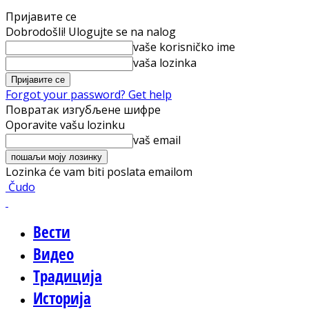
Пријавите се
Dobrodošli! Ulogujte se na nalog
vaše korisničko ime
vaša lozinka
Forgot your password? Get help
Повратак изгубљене шифре
Oporavite vašu lozinku
vaš email
Lozinka će vam biti poslata emailom
Čudo
Вести
Видео
Традиција
Историја