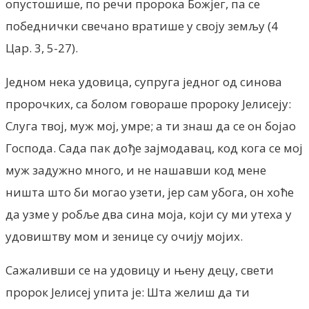
опустошише, по речи пророка Божјег, па се
победнички свечано вратише у своју земљу (4
Цар. 3, 5-27).
Једном нека удовица, супруга једног од синова
пророчких, са болом говораше пророку Јелисеју:
Слуга твој, муж мој, умре; а ти знаш да се он бојао
Господа. Сада пак дође зајмодавац, код кога се мој
муж задужно много, и не нашавши код мене
ништа што би могао узети, јер сам убога, он хоће
да узме у робље два сина моја, који су ми утеха у
удовиштву мом и зенице су очију мојих.
Сажаливши се на удовицу и њену децу, свети
пророк Јелисеј упита је: Шта желиш да ти