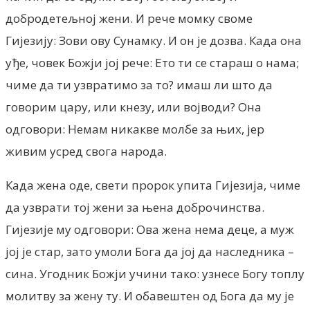
добродетељној жени. И рече момку своме
Гијезију: Зови ову Сунамку. И он је дозва. Када она
уђе, човек Божји јој рече: Ето ти се стараш о нама;
чиме да ти узвратимо за то? имаш ли што да
говорим цару, или кнезу, или војводи? Она
одговори: Немам никакве молбе за њих, јер
живим усред свога народа.
Када жена оде, свети пророк упита Гијезија, чиме
да узврати тој жени за њена доброчинства.
Гијезије му одговори: Ова жена нема деце, а муж
јој је стар, зато умоли Бога да јој да наследника –
сина. Угодник Божји учини тако: узнесе Богу топлу
молитву за жену ту. И обавештен од Бога да му је