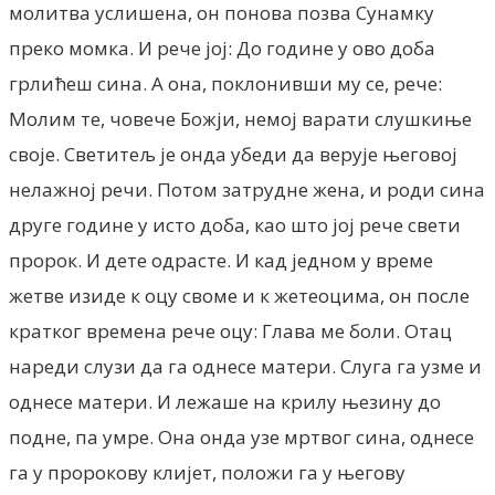
молитва услишена, он понова позва Сунамку
преко момка. И рече јој: До године у ово доба
грлићеш сина. А она, поклонивши му се, рече:
Молим те, човече Божји, немој варати слушкиње
своје. Светитељ је онда убеди да верује његовој
нелажној речи. Потом затрудне жена, и роди сина
друге године у исто доба, као што јој рече свети
пророк. И дете одрасте. И кад једном у време
жетве изиде к оцу своме и к жетеоцима, он после
кратког времена рече оцу: Глава ме боли. Отац
нареди слузи да га однесе матери. Слуга га узме и
однесе матери. И лежаше на крилу њезину до
подне, па умре. Она онда узе мртвог сина, однесе
га у пророкову клијет, положи га у његову