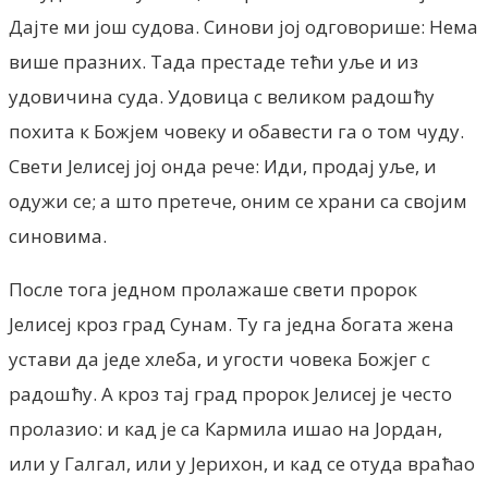
Дајте ми још судова. Синови јој одговорише: Нема
више празних. Тада престаде тећи уље и из
удовичина суда. Удовица с великом радошћу
похита к Божјем човеку и обавести га о том чуду.
Свети Јелисеј јој онда рече: Иди, продај уље, и
одужи се; а што претече, оним се храни са својим
синовима.
После тога једном пролажаше свети пророк
Јелисеј кроз град Сунам. Ту га једна богата жена
устави да једе хлеба, и угости човека Божјег с
радошћу. А кроз тај град пророк Јелисеј је често
пролазио: и кад је са Кармила ишао на Јордан,
или у Галгал, или у Јерихон, и кад се отуда враћао