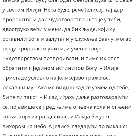
у светом Илији. Нека буде, рече Јелисеј, тај дар
пророштва и дар чудотворства, што је у теби,
двоструко већи у мени, да бих људе, који су
оставили Бога и залутали у служење Ваалу, могао
речју пророчком учити, и учење своје
чудотворством потврђивати, и тиме их опет
обратити к једином истинитом Богу. – Илија
пристаде условно на Јелисејево тражење,
рекавши му: “Ако ме видиш кад се узмем од тебе,
биће ти тако”. – И кад иђаху даље разговарајући
се, појавише се пред њима огњена кола и огњени
коњи, који их разделише, и Илија би узет
вихором на небо. А Јелисеј гледајући то викаше:
Оче мој! оче мој! кола Израиљева и коњици