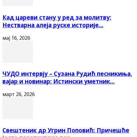
Кад цареви стану у ред за молитву:
Нестварна алеја руске историје...
мај 16, 2026
ЧУДО интервју – Сузана Рудић песникиња,
вајар и новинар: Истински уметник...
март 26, 2026
Свештеник др Угрин Поповић: Причешће