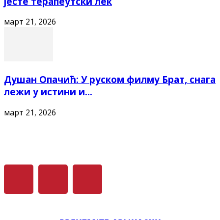
јесте терапеутски лек
март 21, 2026
Душан Опачић: У руском филму Брат, снага
лежи у истини и...
март 21, 2026