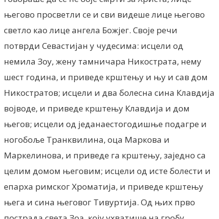
његово просветли се и сви видеше лице његово
светло као лице ангела Божјег. Своје речи
потврди Севастијан у чудесима: исцели од
немила Зоу, жену тамничара Никострата, нему
шест година, и приведе крштењу и њу и сав дом
Никостратов; исцели и два болесна сина Клавдија
војводе, и приведе крштењу Клавдија и дом
његов; исцели од једанаестогодишње подагре и
ногобоље Транквилина, оца Маркова и
Маркелинова, и приведе га крштењу, заједно са
целим домом његовим; исцели од исте болести и
епарха римског Хроматија, и приведе крштењу
њега и сина његовог Тивуртија. Од њих прво
пострада света Зоа, коју ухватише на гробу