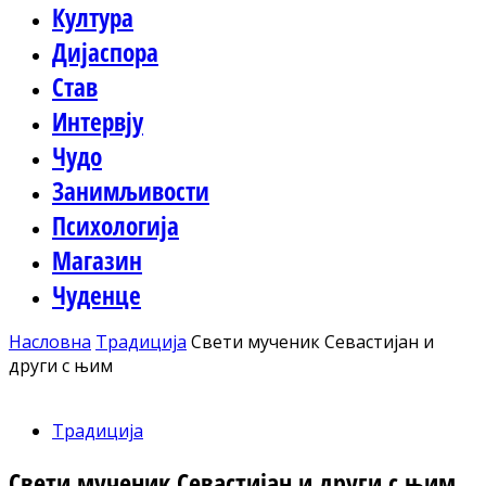
Култура
Дијаспора
Став
Интервју
Чудо
Занимљивости
Психологија
Магазин
Чуденце
Насловна
Традиција
Свети мученик Севастијан и
други с њим
Традиција
Свети мученик Севастијан и други с њим