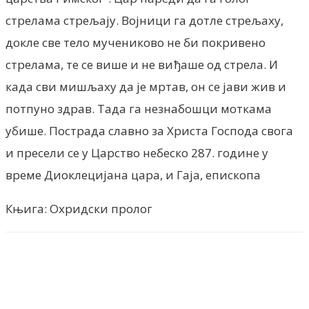
стрелама стрељају. Војници га дотле стрељаху,
докле све тело мучениково не би покривено
стрелама, те се више и не виђаше од стрела. И
када сви мишљаху да је мртав, он се јави жив и
потпуно здрав. Тада га незнабошци моткама
убише. Пострада славно за Христа Господа свога
и пресели се у Царство небеско 287. године у
време Диоклецијана цара, и Гаја, епископа
Књига: Охридски пролог
Facebook
X
ReddIt
Email
Pri