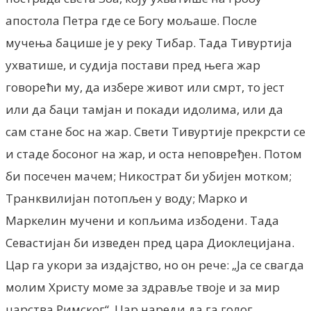
апостола Петра где се Богу мољаше. После
мучења бацише је у реку Тибар. Тада Тивуртија
ухватише, и судија постави пред њега жар
говорећи му, да избере живот или смрт, то јест
или да баци тамјан и покади идолима, или да
сам стане бос на жар. Свети Тивуртије прекрсти се
и стаде босоног на жар, и оста неповређен. Потом
би посечен мачем; Никострат би убијен мотком;
Транквилијан потопљен у воду; Марко и
Маркелин мучени и копљима избодени. Тада
Севастијан би изведен пред цара Диоклецијана.
Цар га укори за издајство, но он рече: „Ја се свагда
молим Христу моме за здравље твоје и за мир
царства Римског“. Цар нареди да га голог