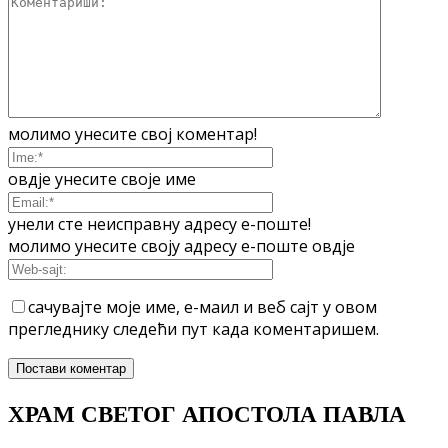
молимо унесите свој коментар!
овдје унесите своје име
унели сте неисправну адресу е-поште!
молимо унесите своју адресу е-поште овдје
сачувајте моје име, е-маил и веб сајт у овом
прегледнику следећи пут када коментаришем.
ХРАМ СВЕТОГ АПОСТОЛА ПАВЛА