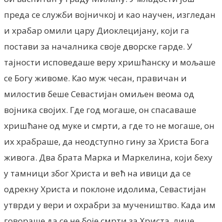
преда се служби војничкој и као научен, изгледан
и храбар омили цару Диоклецијану, који га
постави за началника своје дворске гарде. У
тајности исповедаше веру хришћанску и мољаше
се Богу живоме. Као муж чесан, правичан и
милостив беше Севастијан омиљен веома од
војника својих. Где год могаше, он спасаваше
хришћане од муке и смрти, а где то не могаше, он
их храбраше, да неодступно гину за Христа Бога
живога. Два брата Марка и Маркелина, који беху
у тамници због Христа и већ на ивици да се
одрекну Христа и поклоне идолима, Севастијан
утврди у вери и охрабри за мучеништво. Када им
говораше да се не боје смрти за Христа, лице