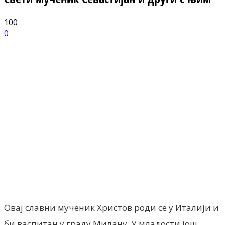
100
0
Facebook
X
ReddIt
Email
Pri
Овај славни мученик Христов роди се у Италији и
би васпитан у граду Милану. У младости још