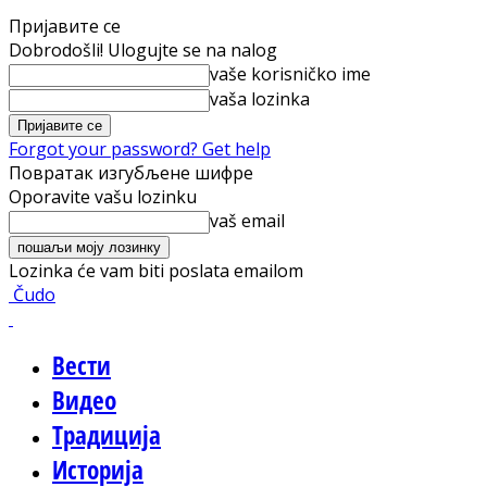
Пријавите се
Dobrodošli! Ulogujte se na nalog
vaše korisničko ime
vaša lozinka
Forgot your password? Get help
Повратак изгубљене шифре
Oporavite vašu lozinku
vaš email
Lozinka će vam biti poslata emailom
Čudo
Вести
Видео
Традиција
Историја