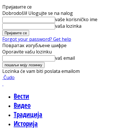
Пријавите се
Dobrodošli! Ulogujte se na nalog
vaše korisničko ime
vaša lozinka
Forgot your password? Get help
Повратак изгубљене шифре
Oporavite vašu lozinku
vaš email
Lozinka će vam biti poslata emailom
Čudo
Вести
Видео
Традиција
Историја