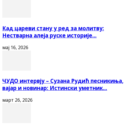
Кад цареви стану у ред за молитву:
Нестварна алеја руске историје...
мај 16, 2026
ЧУДО интервју – Сузана Рудић песникиња,
вајар и новинар: Истински уметник...
март 26, 2026