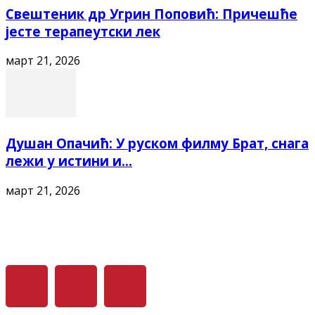
Свештеник др Угрин Поповић: Причешће
јесте терапеутски лек
март 21, 2026
Душан Опачић: У руском филму Брат, снага
лежи у истини и...
март 21, 2026