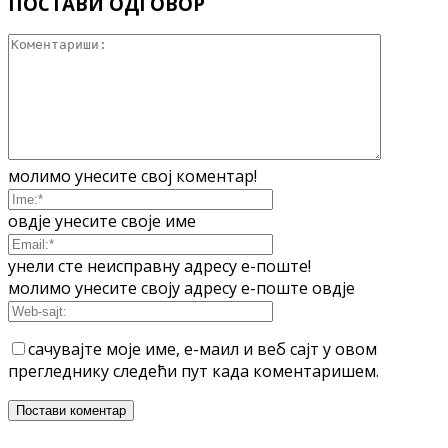
ПОСТАВИ ОДГОВОР
молимо унесите свој коментар!
овдје унесите своје име
унели сте неисправну адресу е-поште!
молимо унесите своју адресу е-поште овдје
сачувајте моје име, е-маил и веб сајт у овом
прегледнику следећи пут када коментаришем.