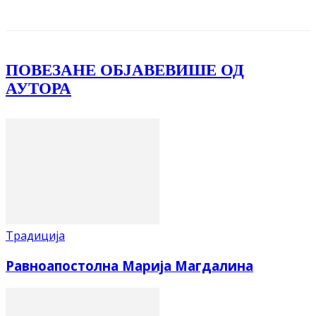
Facebook
X
ReddIt
Email
Pri
ПОВЕЗАНЕ ОБЈАВЕ
ВИШЕ ОД
АУТОРА
Традиција
Равноапостолна Марија Магдалина