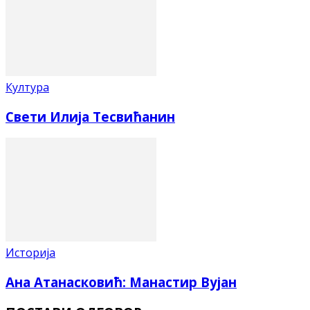
Култура
Свети Илија Тесвићанин
Историја
Ана Атанасковић: Манастир Вујан