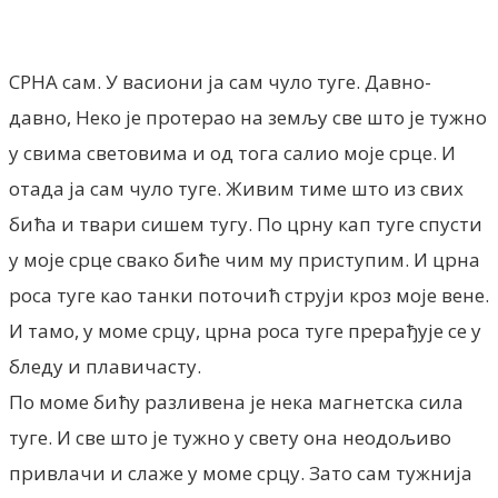
Facebook
X
ReddIt
Email
Pri
СРНА сам. У васиони ја сам чуло туге. Давно-
давно, Неко је протерао на земљу све што је тужно
у свима световима и од тога салио моје срце. И
отада ја сам чуло туге. Живим тиме што из свих
бића и твари сишем тугу. По црну кап туге спусти
у моје срце свако биће чим му приступим. И црна
роса туге као танки поточић струји кроз моје вене.
И тамо, у моме срцу, црна роса туге прерађује се у
бледу и плавичасту.
По моме бићу разливена је нека магнетска сила
туге. И све што је тужно у свету она неодољиво
привлачи и слаже у моме срцу. Зато сам тужнија