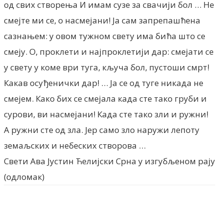
од свих створења И имам сузе за свачији бол … Не
смејте ми се, о насмејани! Ја сам запрепашћена
сазнањем: у овом тужном свету има бића што се
смеју. О, проклети и најпроклетији дар: смејати се
у свету у коме ври туга, кључа бол, пустоши смрт!
Какав осуђенички дар! … Ја се од туге никада не
смејем. Како бих се смејала када сте тако груби и
сурови, ви насмејани! Када сте тако зли и ружни!
А ружни сте од зла. Јер само зло наружи лепоту
земаљских и небеских створова …
Свети Ава Јустин Ћелијски Срна у изгубљеном рају
(одломак)