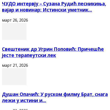
ЧУДО интервју – Сузана Рудић песникиња,
вајар и новинар: Истински уметник...
март 26, 2026
Свештеник др Угрин Поповић: Причешће
јесте терапеутски лек
март 21, 2026
Душан Опачић: У руском филму Брат, снага
лежи у истини и...