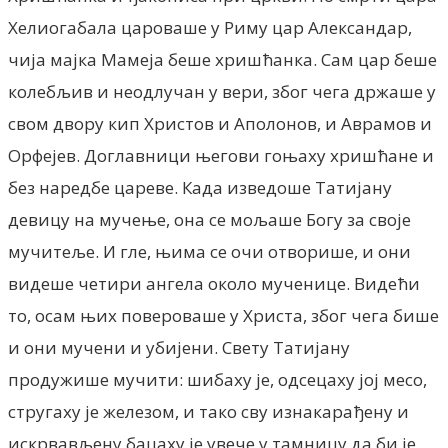
Хелиогабала цароваше у Риму цар Александар,
чија мајка Мамеја беше хришћанка. Сам цар
беше
колебљив и неодлучан у вери, због чега држаше у
свом двору кип Христов и Аполонов, и Аврамов и
Орфејев. Доглавници његови гоњаху хришћане и
без наредбе цареве. Када изведоше Татијану
девицу на мучење, она се мољаше Богу за своје
мучитеље. И гле, њима се очи отворише, и они
видеше четири ангела около мученице. Видећи
то, осам њих повероваше у Христа, због чега бише
и они мучени и убијени. Свету Татијану
продужише мучити: шибаху је, одсецаху јој месо,
стругаху је железом, и тако сву изнакарађену и
искрвављену бацаху је увече у тамницу да би је