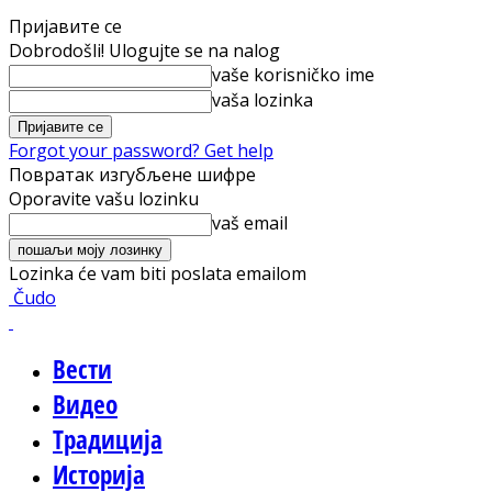
Пријавите се
Dobrodošli! Ulogujte se na nalog
vaše korisničko ime
vaša lozinka
Forgot your password? Get help
Повратак изгубљене шифре
Oporavite vašu lozinku
vaš email
Lozinka će vam biti poslata emailom
Čudo
Вести
Видео
Традиција
Историја