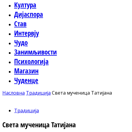
Култура
Дијаспора
Став
Интервју
Чудо
Занимљивости
Психологија
Магазин
Чуденце
Насловна
Традиција
Света мученица Татијана
Традиција
Света мученица Татијана