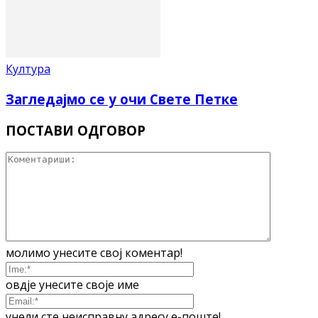
Култура
Загледајмо се у очи Свете Петке
ПОСТАВИ ОДГОВОР
молимо унесите свој коментар!
овдје унесите своје име
унели сте неисправну адресу е-поште!