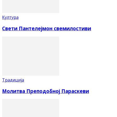
Култура
Свети Пантелејмон свемилостиви
Традиција
Молитва Преподобној Параскеви