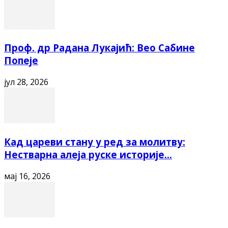
Проф. др Радана Лукајић: Вео Сабине
Попеје
јул 28, 2026
Кад цареви стану у ред за молитву:
Нестварна алеја руске историје...
мај 16, 2026