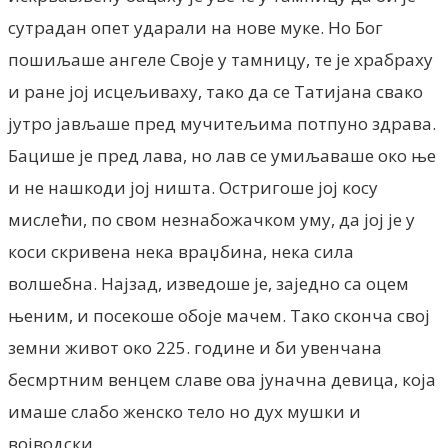
сутрадан опет ударали на нове муке. Но Бог
пошиљаше ангеле Своје у тамницу, те је храбраху
и ране јој исцељиваху, тако да се Татијана свако
јутро јављаше пред мучитељима потпуно здрава.
Бацише је пред лава, но лав се умиљаваше око ње
и не нашкоди јој ништа. Остригоше јој косу
мислећи, по свом незнабожачком уму, да јој је у
коси скривена нека враџбина, нека сила
волшебна. Најзад, изведоше је, заједно са оцем
њеним, и посекоше обоје мачем. Тако сконча свој
земни живот око 225. године и би увенчана
бесмртним венцем славе ова јуначна девица, која
имаше слабо женско тело но дух мушки и
војводски.