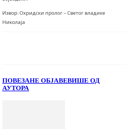
Извор: Охридски пролог – Светог владике
Николаја
Facebook
X
ReddIt
Email
Pri
ПОВЕЗАНЕ ОБЈАВЕ
ВИШЕ ОД
АУТОРА