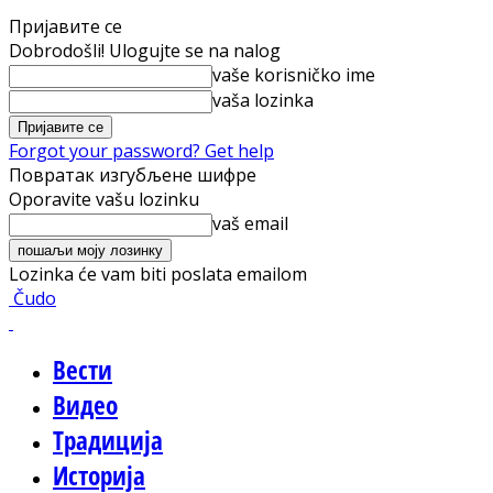
Пријавите се
Dobrodošli! Ulogujte se na nalog
vaše korisničko ime
vaša lozinka
Forgot your password? Get help
Повратак изгубљене шифре
Oporavite vašu lozinku
vaš email
Lozinka će vam biti poslata emailom
Čudo
Вести
Видео
Традиција
Историја