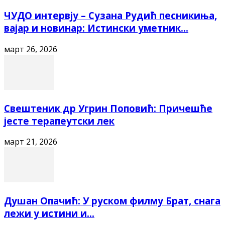
ЧУДО интервју – Сузана Рудић песникиња,
вајар и новинар: Истински уметник...
март 26, 2026
Свештеник др Угрин Поповић: Причешће
јесте терапеутски лек
март 21, 2026
Душан Опачић: У руском филму Брат, снага
лежи у истини и...