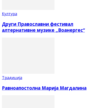
Култура
Други Православни фестивал
алтернативне музике „Воанергес“
Традиција
Равноапостолна Марија Магдалина