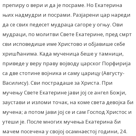
препиру о вери и да је посраме. Но Екатерина
њих надмудри и посрами. Разјарени цар нареди
да се свих педесет мудраца сагоре у огњу. Ови
мудраци, по молитви Свете Екатерине, пред смрт
сви исповедише име Христово и објавише себе
хришћанима. Када мученица беше у тамници,
приведе у веру праву војводу царског Порфирија
са две стотине војника и саму царицу (Августу-
Василису). Сви пострадаше за Христа. При
мучењу Свете Екатерине јави јој се ангел Божји,
заустави и изломи точак, на коме света девојка би
мучена; а потом јави јој се и сам Господ Христос и
утеши је. После многих мучења Екатерина би
мачем посечена у својој осамнаестој години, 24.