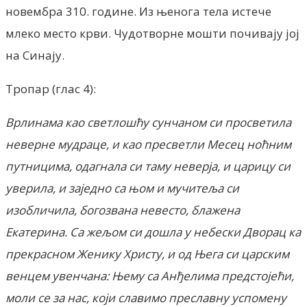
новембра 310. године. Из њенога тела истече
млеко место крви. Чудотворне мошти почивају јој
на Синају.
Тропар (глас 4):
Врлинама као светлошћу сунчаном си просветила
неверне мудраце, и као пресветли Месец ноћним
путницима, одагнала си таму неверја, и царицу си
уверила, и заједно са њом и мучитеља си
изобличила, богозвана невесто, блажена
Екатерина. Са жељом си дошла у небески Дворац ка
прекрасном Женику Христу, и од Њега си царским
венцем увенчана: Њему са Анђелима предстојећи,
моли се за нас, који славимо преславну успомену