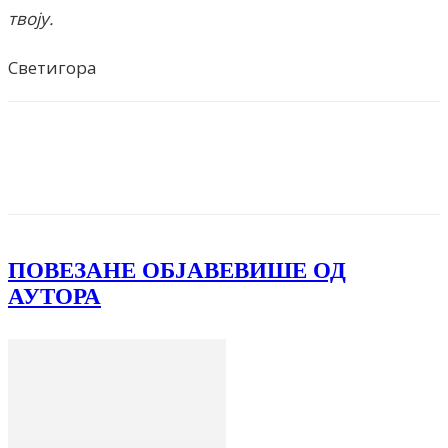
твоју.
Светигора
Facebook
X
ReddIt
Email
Pri
ПОВЕЗАНЕ ОБЈАВЕ
ВИШЕ ОД
АУТОРА