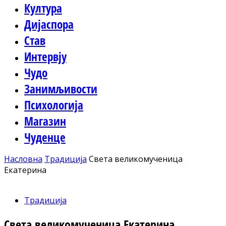
Култура
Дијаспора
Став
Интервју
Чудо
Занимљивости
Психологија
Магазин
Чуденце
Насловна
Традиција
Света великомученица
Екатерина
Традиција
Света великомученица Екатерина