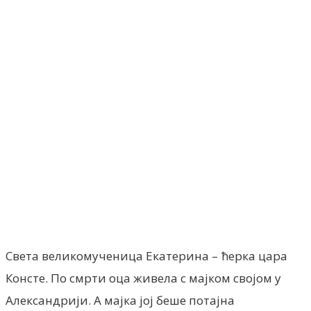
Facebook
X
ReddIt
Email
Pri
Света великомученица Екатерина – ћерка цара
Консте. По смрти оца живела с мајком својом у
Александрији. А мајка јој беше потајна