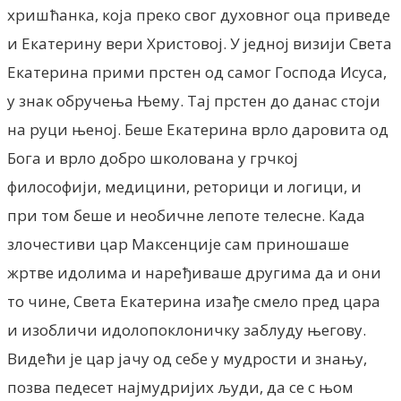
хришћанка, која преко свог духовног оца приведе
и Екатерину вери Христовој. У једној визији Света
Екатерина прими прстен од самог Господа Исуса,
у знак обручења Њему. Тај прстен до данас стоји
на руци њеној. Беше Екатерина врло даровита од
Бога и врло добро школована у грчкој
философији, медицини, реторици и логици, и
при том беше и необичне лепоте телесне. Када
злочестиви цар Максенције сам приношаше
жртве идолима и наређиваше другима да и они
то чине, Света Екатерина изађе смело пред цара
и изобличи идолопоклоничку заблуду његову.
Видећи је цар јачу од себе у мудрости и знању,
позва педесет најмудријих људи, да се с њом