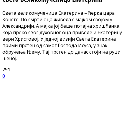
Света великомученица Екатерина – ћерка цара
Консте. По смрти оца живела с мајком својом у
Александрији. А мајка јој беше потајна хришћанка,
која преко свог духовног оца приведе и Екатерину
вери Христовој. У једној визији Света Екатерина
прими прстен од самог Господа Исуса, у знак
обручења Њему. Тај прстен до данас стоји на руци
њеној.
291
0