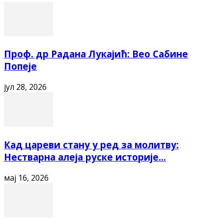
Проф. др Радана Лукајић: Вео Сабине
Попеје
јул 28, 2026
Кад цареви стану у ред за молитву:
Нестварна алеја руске историје...
мај 16, 2026