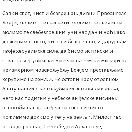
Сав си свет, чист и безгрешан, дивни Првоангеле
Божји, молимо те свесвети, молимо те свечисти,
молимо те свебезгрешни, учи нас дан и ноћ како
да живимо свето, чисто и безгрешно, и даруј нам
твоје херувимске силе, да бисмо истински и
стварно херувимски живели на земљи ми који по
неизмерном човекољубљу Божјем престављамо
херувиме на земљи. He остави нас у отровном
блату наших сластољубивих земаљских жеља,
него нас подигни у небеске анђелске висине и
оспособи нас да анђелски свето и чисто
поживимо док смо у телу на земљи. Милостиво
погледај на нас, Свепобедни Архангеле,