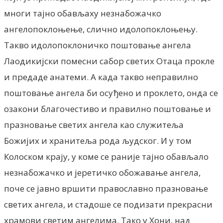
многи тајно обављаху незнабожачко
ангелопоклоњење, слично идолопоклоњењу.
Такво идолопоклоничко поштовање ангела
Лаодикијски помесни сабор светих Отаца прокле
и предаде анатеми. А када такво неправилно
поштовање ангела би осуђено и проклето, онда се
озакони благочестиво и правилно поштовање и
празновање светих ангела као служитеља
Божијих и хранитеља рода људског. И у том
Колоском крају, у коме се раније тајно обављало
незнабожачко и јеретичко обожавање ангела,
поче се јавно вршити православно празновање
светих ангела, и стадоше се подизати прекрасни
храмови светим ангелима. Тако у Хони, над