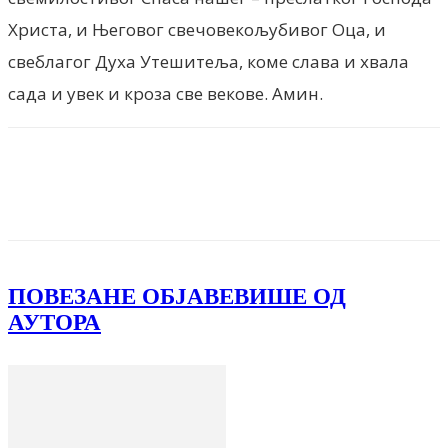
Христа, и Његовог свечовекољубивог Оца, и
свеблагог Духа Утешитеља, коме слава и хвала
сада и увек и кроза све векове. Амин.
Facebook
X
ReddIt
Email
Pri
ПОВЕЗАНЕ ОБЈАВЕ
ВИШЕ ОД
АУТОРА