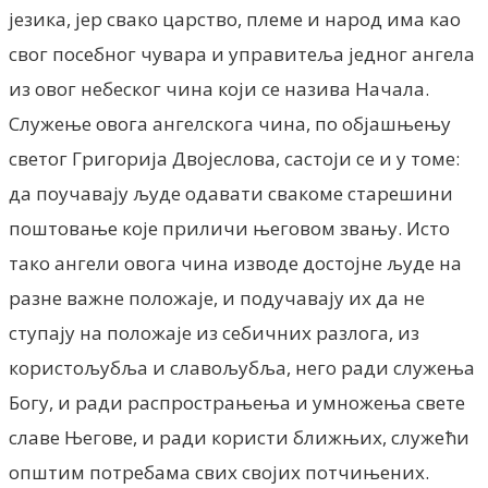
језика, јер свако царство, племе и народ има као
свог посебног чувара и управитеља једног ангела
из овог небеског чина који се назива Начала.
Служење овога ангелскога чина, по објашњењу
светог Григорија Двојеслова, састоји се и у томе:
да поучавају људе одавати свакоме старешини
поштовање које приличи његовом звању. Исто
тако ангели овога чина изводе достојне људе на
разне важне положаје, и подучавају их да не
ступају на положаје из себичних разлога, из
користољубља и славољубља, него ради служења
Богу, и ради распрострањења и умножења свете
славе Његове, и ради користи ближњих, служећи
општим потребама свих својих потчињених.