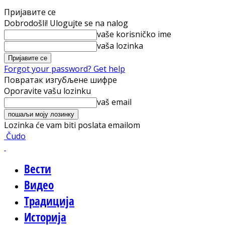
Пријавите се
Dobrodošli! Ulogujte se na nalog
vaše korisničko ime
vaša lozinka
Forgot your password? Get help
Повратак изгубљене шифре
Oporavite vašu lozinku
vaš email
Lozinka će vam biti poslata emailom
Čudo
Вести
Видео
Традиција
Историја