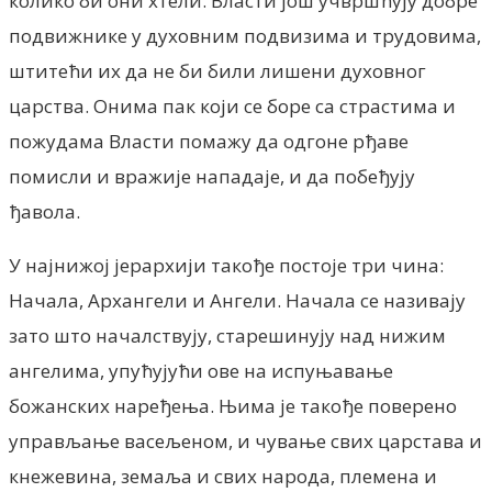
колико би они хтели. Власти још учвршћују добре
подвижнике у духовним подвизима и трудовима,
штитећи их да не би били лишени духовног
царства. Онима пак који се боре са страстима и
пожудама Власти помажу да одгоне рђаве
помисли и вражије нападаје, и да побеђују
ђавола.
У најнижој јерархији такође постоје три чина:
Начала, Архангели и Ангели. Начала се називају
зато што началствују, старешинују над нижим
ангелима, упућујући ове на испуњавање
божанских наређења. Њима је такође поверено
управљање васељеном, и чување свих царстава и
кнежевина, земаља и свих народа, племена и