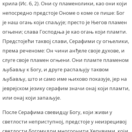
крила (Ис. 6, 2). Они су пламенолики, као они који
непосредно предстоје Ономе о коме се пише: Бог
је наш огањ који спаљује; престо је Његов пламен
огњени; слава Господња је као огањ који пламти.
Предстојећи таквој слави, Серафими су огњелики,
према реченоме: Он чини анђеле своје духове, и
слуге своје пламен огњени. Они пламте пламеном
љубављу к Богу, и друге распаљују таквом
љубављу, што и само име њихово показује, јер на
јеврејском језику серафим значи онај који пламти,
или онај који запаљује.
После Серафима свевидцу Богу, који живи у
светлости неприступној, предстоје у неизрецивој
светлости богомудри многоочити Херувими, који