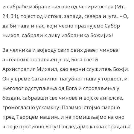
и сабраће избране његове од четири ветра (Мт.
24, 31), тојест од истока, запада, севера и југа. – О,
да би тада и нас, који чесно празнујемо Сабор
њихов, сабрали к лику избраника Божијих!
За челника и војводу свих ових девет чинова
ангелских постављен је од Бога свети
Архистратиг Михаил, као верни служитељ Божји.
Он у време Сатаниног пагубног пада у гордост, и
његовог одступљења од Бога и строваљења у
бездан, сабравши све чинове и војске ангелске,
громогласно ускликну: Пазимо! стојмо смерно
пред Творцем нашим, и не помишљајмо на оно
што је противно Богу! Погледајмо каква страдања