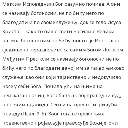
Максим Исповедник) Бог разумно почива. А они
се називају богоносни, не по бићу него по
благодати и по своме служењу, док се тело Исуса
Христа, – како то пише свети Василије Велики, –
назива богоносним по бићу, пошто је Ипостасно
сједињено нераздељиво са самим Богом Логосом.
Међутим Престоли се називају богоносни не по
бићу него по благодати даној им за такво њихово
служење, као они који тајанствено и недокучиво
носе у себи Бога. Почивајући на њима на
неисказан начин, Бог обавља Свој праведни суд,
по речима Давида: Сео си на престо, изричући
правду (Псал. 9, 5). Због тога се преко њих
првенствено пројављује правосуђе Божије: они