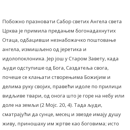
Facebook
X
ReddIt
Email
Pri
Побожно празновати Сабор светих Ангела света
Црква је примила предањем богонадахнутих
Отаца, одбацивши незнабожачко поштовање
ангела, измишљено од јеретика и
идолопоклоника. Јер још у Старом Завету, када
људи одступише од Бога, Саздатеља свога,
почеше се клањати створењима Божијим и
делима руку својих, правећи идоле по прилици
видљиве твари, од онога што је горе на небу или
доле на земљи (2 Мојс. 20, 4). Тада људи,
сматрајући да сунце, месец и звезде имају душу
живу, приношаху им жртве као боговима; исто