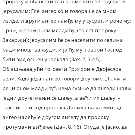
пророку и обавести га о ономе што ће задесити
Јерусалим: Гле, ангео који говораше са мном
изиде, и други ангео наиђе му у сусрет, и рече му:
Трчи, и реци оном младићу, (тојест пророку
Захарији): Јерусалим ће се населити по селима
ради мноштва људи, и ја ћу му, говори Господ,
бити зид огњен унаоколо (Зах. 2, 3.4.5). –
Објашњавајући то, свети Григорије Двојеслов
вели: Када један ангео говори другоме: „Трчи, и
реци оном младићу“, нема сумње да ангели шаљу
једни друге: мањи се шаљу, а већи их шаљу. –
Тако исто и код пророка Данила налазимо где
ангео наређује другом ангелу да пророку
протумачи виђење (Дан. 8, 16). Отуда је јасно, да