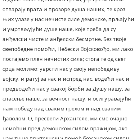
отварају врата и прозоре душа наших, те кроз
њих улазе у нас нечисте силе демонске, прљајући
и умртвљујући душе наше, које треба да су
анђелски чисте и анђелски бесмртне. Без твоје
свепобедне помоћи, Небески Војсковођо, ми лако
постајемо плен нечистих сила; стога те од свег
срца молимо: уврсти нас у своју непобедиву
војску, и ратуј за нас и испред нас, водећи нас и
предводећи нас у свакој борби за Душу нашу, за
спасење наше, за вечност нашу, и осигуравајући
нам победу над сваким грехом и над сваким
ђаволом. О, пресвети Архангеле, ми смо очајно
немоћни пред демонском силом вражијом, ако
нам ти не притекнеш у помоћ божанском силом