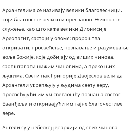
Архангелима се називају велики благовесници,
који благовесте велико и преславно. Њихово се
служење, као што каже велики Дионисије
Ареопагит, састоји у овоме: пророштва
откривати; просвећење, познавање и разумевање
воље Божије, које добијају од виших чинова,
саопштавати нижим чиновима, a преко њих
људима. Свети пак Григорије Двојеслов вели да
Архангели укрепљују у људима свету веру,
просвећујући им ум светлошћу познања светог
Еванђеља и откривајући им тајне благочестиве
вере.
Ангели су у небеској јерархији од свих чинова