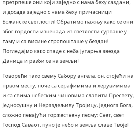
претрпеше они који заједно с нама беху саздани,
и досада заједно с нама беху причасници
Божанске светлости! Обратимо пажњу како се они
због гордости изненада из светлости сурваше у
таму и са висине стропошташе у бездан!
Погледајмо како спаде с неба јутарња звезда
Даница и разби се на земљи!
Говорећи тако свему Сабору ангела, он, стојећи на
првом месту, поче са серафимима и херувимима
и са свима небеским чиновима славити Пресвету,
Једносушну и Нераздељиву Тројицу, Једнога Бога,
сложно певајући торжествену песму: Свет, свет
Господ Саваот, пуно је небо и земља славе Твоје!