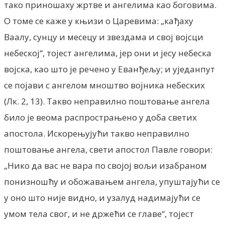
тако приношаху жртве и ангелима као боговима.
О томе се каже у књизи о Царевима: „кађаху
Ваалу, сунцу и месецу и звездама и свој војсци
небеској“, тојест ангелима, јер они и јесу небеска
војска, као што је речено у Еванђељу; и уједанпут
се појави с ангелом мноштво војника небеских
(Лк. 2, 13). Такво неправилно поштовање ангела
било је веома распрострањено у доба светих
апостола. Искорењујући такво неправилно
поштовање ангела, свети апостол Павле говори:
„Нико да вас не вара по својој вољи изабраном
понизношћу и обожавањем ангела, упуштајући се
у оно што није видно, и узалуд надимајући се
умом тела свог, и не држећи се главе“, тојест