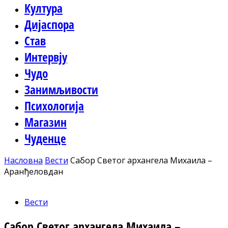
Култура
Дијаспора
Став
Интервју
Чудо
Занимљивости
Психологија
Магазин
Чуденце
Насловна
Вести
Сабор Светог архангела Михаила –
Аранђеловдан
Вести
Сабор Светог архангела Михаила –