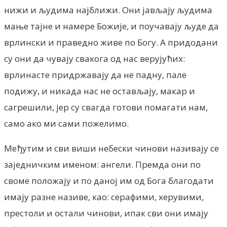
нижи и људима најближи. Они јављају људима
мање тајне и намере Божије, и поучавају људе да
врлински и праведно живе по Богу. А придодани
су они да чувају свакога од нас верујућих:
врлинасте придржавају да не падну, пале
подижу, и никада нас не остављају, макар и
сагрешили, јер су свагда готови помагати нам,
само ако ми сами пожелимо.
Међутим и сви виши небески чинови називају се
заједничким именом: ангели. Премда они по
своме положају и по даној им од Бога благодати
имају разне називе, као: серафими, херувими,
престоли и остали чинови, ипак сви они имају