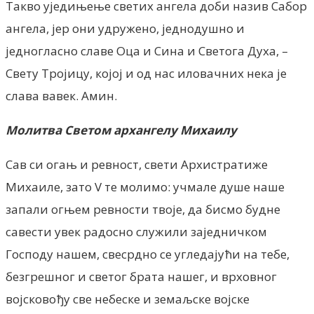
Такво уједињење светих ангела доби назив Сабор
ангела, јер они удружено, једнодушно и
једногласно славе Оца и Сина и Светога Духа, –
Свету Тројицу, којој и од нас иловачних нека је
слава вавек. Амин.
Молитва Светом архангелу Михаилу
Сав си огањ и ревност, свети Архистратиже
Михаиле, зато V те молимо: учмале душе наше
запали огњем ревности твоје, да бисмо будне
савести увек радосно служили заједничком
Господу нашем, свесрдно се угледајући на тебе,
безгрешног и светог брата нашег, и врховног
војсковођу све небеске и земаљске војске