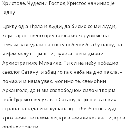
Христове. Чудесни Господ Христос начинио је
једну
Цркву од анђела и људи, да бисмо се ми људи,
који тајанствено престављамо херувиме на
земљи, угледали на свету небеску браћу нашу, на
чијем челу сгојиш ти, лучезарни и дивни
Архистратиже Михаиле. Ти си на небу победио
свезлог Сатану, и збацио га с неба на дно пакла, –
помажи и нама увек, молимо те, свемоћни
Архангеле, да и ми свепобедном силом твојом
побеђујемо свелукавог Сатану, који нас са свих
страна напада и искушава кроз безбожне људе,
кроз нечисте помисли, кроз земаљске сласти, кроз
опојне страсти.