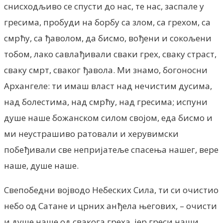
снисходљиво се спусти до нас, те нас, заспале у
гресима, пробуди на борбу са злом, са грехом, са
смрћу, са ђаволом, да бисмо, вођени и сокољени
тобом, лако савлађивали сваки грех, сваку страст,
сваку смрт, сваког ђавола. Ми знамо, богоносни
Архангеле: ти имаш власт над нечистим дусима,
над болестима, над смрћу, над гресима; испуни
душе наше божанском силом својом, еда бисмо и
ми неустрашиво ратовали и херувимски
побеђивали све непријатеље спасења нашег, вере
наше, душе наше.
Свепобедни војводо Небеских Сила, ти си очистио
небо од Сатане и црних анђела његових, – очисти
и душе наше од свакога греха, јер греси наши