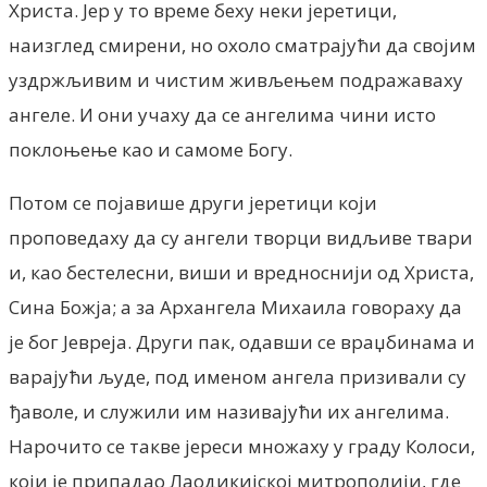
Христа. Јер у то време беху неки јеретици,
наизглед смирени, но охоло сматрајући да својим
уздржљивим и чистим живљењем подражаваху
ангеле. И они учаху да се ангелима чини исто
поклоњење као и самоме Богу.
Потом се појавише други јеретици који
проповедаху да су ангели творци видљиве твари
и, као бестелесни, виши и вредноснији од Христа,
Сина Божја; а за Архангела Михаила говораху да
је бог Јевреја. Други пак, одавши се враџбинама и
варајући људе, под именом ангела призивали су
ђаволе, и служили им називајући их ангелима.
Нарочито се такве јереси множаху у граду Колоси,
који је припадао Лаодикијској митрополији, где