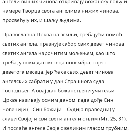
ангели виших чинова откривају божанску вољу и
намере Творца свога ангелима нижих чинова,
просвећују их, и шаљу људима.
Православна Црква на земљи, требајући помоћ
светих ангела, празнује сабор свих девет чинова
светих ангела нарочитим мољењем, као што
треба, у осми дан месеца новембра, тојест
деветога месеца, јер ће се свих девет чинова
ангелских сабрати у дан Страшнога суда
Господњег. А овај дан божанствени учитељи
Цркве називају осмим даном, када дође Син
Човечији (= Син Божији = Судија праведни) у
слави Својој и сви свети ангели с њим (Мт. 25, 31).
И послаће ангеле Своје с великим гласом трубним,