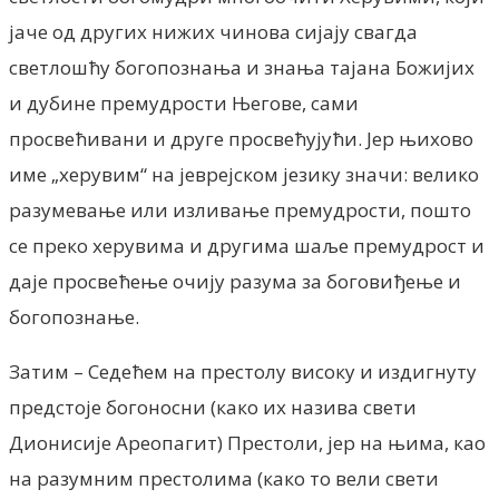
јаче од других нижих чинова сијају свагда
светлошћу богопознања и знања тајана Божијих
и дубине премудрости Његове, сами
просвећивани и друге просвећујући. Јер њихово
име „херувим“ на јеврејском језику значи: велико
разумевање или изливање премудрости, пошто
се преко херувима и другима шаље премудрост и
даје просвећење очију разума за боговиђење и
богопознање.
Затим – Седећем на престолу високу и издигнуту
предстоје богоносни (како их назива свети
Дионисије Ареопагит) Престоли, јер на њима, као
на разумним престолима (како то вели свети