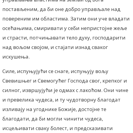
постављеним, да би оне добро управљале над
повереним им областима. Затим они уче владати
осећањима, смиривати у себи непристојне жеље
и страсти, потчињавати тело духу, господарити
над вољом својом, и стајати изнад сваког
искушења.
Силе, испуњујући се снаге, испуњују вољу
Свевишњег и Свемогућег Господа свог, крепког и
силног, извршујући је одмах с лакоћом. Они чине
и превелика чудеса, и ту чудотворну благодат
изливају на угоднике Божије, достојне те
благодати, да би могли чинити чудеса,
исцељивати сваку болест, и предсказивати