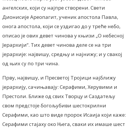
ангелских, који су најпре створени. Свети
Дионисије Ареопагит, ученик апостола Павла,
онога апостола, који се уздигао до у треће небо,
описао је ових девет чинова у књизи „О небесној
Јерархији“. Тих девет чинова деле се на три
јерархије: највишу, средњу и најнижу; и у свакој
од њих су по три чина.
Прву, највишу, и Пресветој Тројици најближу
јерархију, сачињавају: Серафими, Херувими и
Престоли. Ближе од свих Творцу и Саздатељу
свом предстоје богољубиви шестокрилни
Серафими, као што виде пророк Исаија који каже:
Серафими стајаху око Њега, сваки их имаше шест