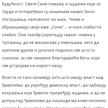
будућност. Свете Силе помажу и људима који се
труде и оптерећени су ношењем каквог било
послушања, наложеног на њих, -Чиме и
објашњавају своје име: „Силе“, – и носе слабости
слабих. Оне такође укрепљују сваког човека у
трпљењу, да не малаксава у невољама, него да
крепким духом и јуначки подноси све што га
сналази, за све смирено благодарећи Бога, који
све устројава на корист нашу.
Власти се тако називају зато што имају власт над
ђаволима: да укроћују демонску власт, да одбијају
искушења која ђаволи приређују људима, и да не
допуштају ђаволима да нашкоде ма коме онолико