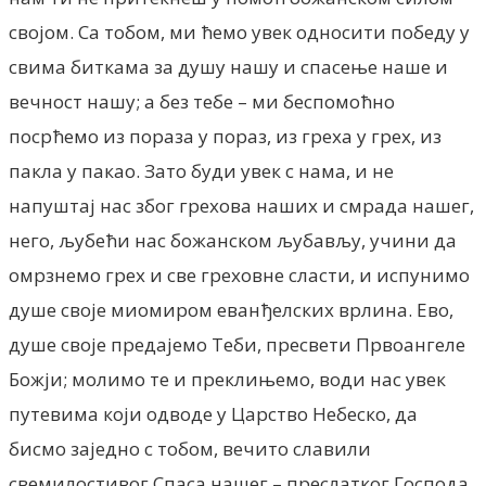
својом. Са тобом, ми ћемо увек односити победу у
свима биткама за душу нашу и спасење наше и
вечност нашу; а без тебе – ми беспомоћно
посрћемо из пораза у пораз, из греха у грех, из
пакла у пакао. Зато буди увек с нама, и не
напуштај нас због грехова наших и смрада нашег,
него, љубећи нас божанском љубављу, учини да
омрзнемо грех и све греховне сласти, и испунимо
душе своје миомиром еванђелских врлина. Ево,
душе своје предајемо Теби, пресвети Првоангеле
Божји; молимо те и преклињемо, води нас увек
путевима који одводе у Царство Небеско, да
бисмо заједно с тобом, вечито славили
свемилостивог Спаса нашег – преслатког Господа