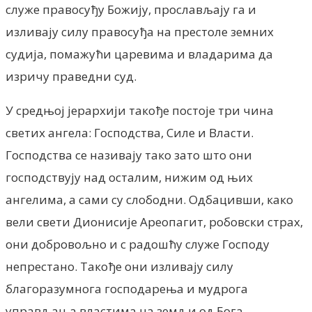
служе правосуђу Божију, прослављају га и
изливају силу правосуђа на престоле земних
судија, помажући царевима и владарима да
изричу праведни суд.
У средњој јерархији такође постоје три чина
светих ангела: Господства, Силе и Власти.
Господства се називају тако зато што они
господствују над осталим, нижим од њих
ангелима, a сами су слободни. Одбацивши, како
вели свети Дионисије Ареопагит, робовски страх,
они добровољно и с радошћу служе Господу
непрестано. Такође они изливају силу
благоразумнога господарења и мудрога
управљања властима на земљи од Бога