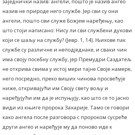
заједнички назив: ангели, пошто је назив ангео
назив не природе него службе. Јер сви су они
ангели, пошто сви служе Божјем наређењу, као
што стоји написано: Нису ли сви службени духови
који се шаљу на службу? (Јевр. 1, 14). Њихове пак
службе су различне и неподједнаке, и сваки чин
има своју посебну службу, јер Премудри Саздатељ
не открива свима у истој мери тајне Своје намере,
него посредно, преко виших чинова просвећује
ниже, откривајући им Своју свету вољу и
наређујући им да је испуњују, као што се то јасно
види из књиге пророка Захарије. Тамо се говори
како ангела после разговора с пророком сусреће
други ангео и наређује му да поново иде к