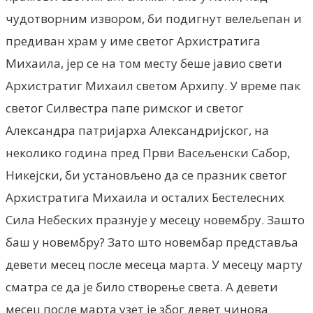
чудотворним извором, би подигнут велељепан и
предиван храм у име светог Архистратига
Михаила, јер се на том месту беше јавио свети
Архистратиг Михаил светом Архипу. У време пак
светог Силвестра папе римског и светог
Александра патријарха Александријског, на
неколико година пред Први Васељенски Сабор,
Никејски, би установљено да се празник светог
Архистратига Михаила и осталих Бестелесних
Сила Небеских празнује у месецу новембру. Зашто
баш у новембру? Зато што новембар представља
девети месец после месеца марта. У месецу марту
сматра се да је било створење света. А девети
месец после марта узет је због девет чинова