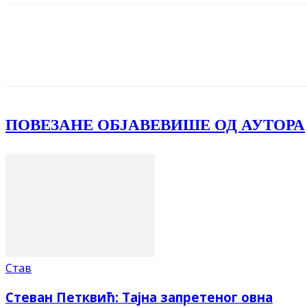
Facebook
X
ReddIt
Email
Pri
ПОВЕЗАНЕ ОБЈАВЕ
ВИШЕ ОД АУТОРА
Став
Стеван Петквић: Тајна запретеног овна