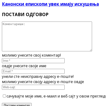
Канонски епископи увек имају искушења
ПОСТАВИ ОДГОВОР
молимо унесите свој коментар!
овдје унесите своје име
унели сте неисправну адресу е-поште!
молимо унесите своју адресу е-поште овдје
сачувајте моје име, е-маил и веб сајт у овом прегл