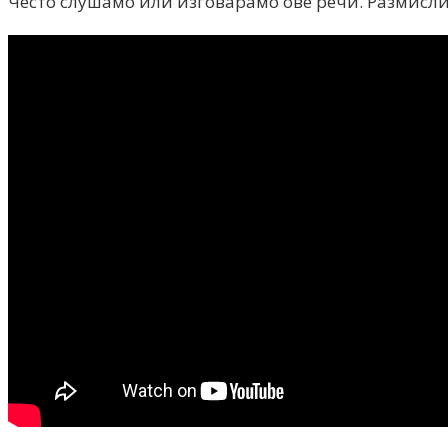
Често слушамо или изговарамо ове речи. Размисли