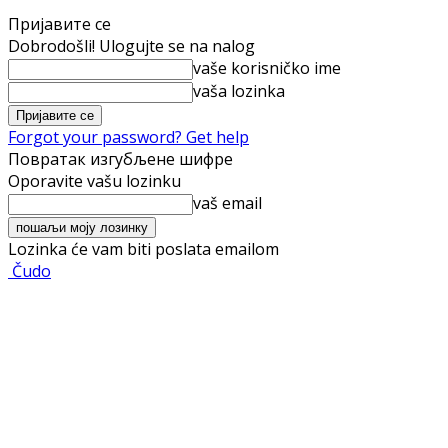
Пријавите се
Dobrodošli! Ulogujte se na nalog
vaše korisničko ime
vaša lozinka
Forgot your password? Get help
Повратак изгубљене шифре
Oporavite vašu lozinku
vaš email
Lozinka će vam biti poslata emailom
Čudo