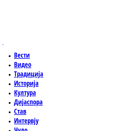
Вести
Видео
Традиција
Историја
Култура
Дијаспора
Став
Интервју
Чудо