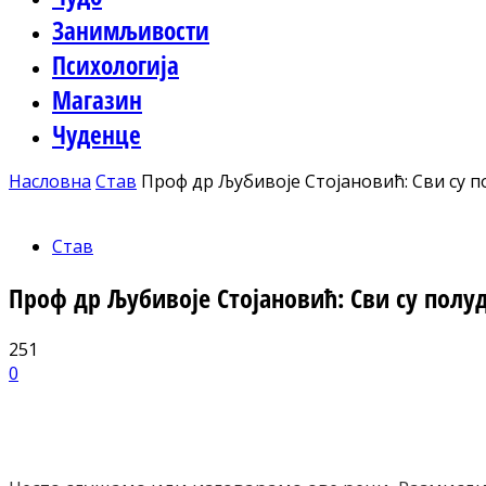
Занимљивости
Психологија
Магазин
Чуденце
Насловна
Став
Проф др Љубивоје Стојановић: Сви су п
Став
Проф др Љубивоје Стојановић: Сви су полу
251
0
Facebook
X
ReddIt
Email
Pri