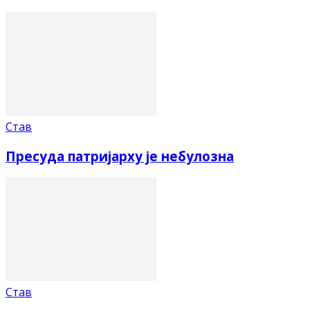
Став
Пресуда патријарху је небулозна
Став