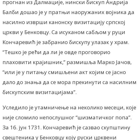
прогнан из Далмације, нински бискуп Андрија
Балби дошао је у пратњи наоружаних војника да
насилно изврши канонску визитацију српској
цркви у Бенковцу. Са исуканом сабљом у руци
Кончаревић је забранио бискупу улазак у храм.
“Тешко је рећи да ли је овде проговорио
плаховити крајишник,” размишља Марко Јачов,
“или је у питању смишљени акт којим се јасно
дало до знања да се мора прекинути са насилним
бискупским визитацијама”.
Уследило је утамничење на неколико месеци, које
није сломило непослушног “шизматичког попа”.
За 16. јун 1731. Кончаревић је сазвао скупштину
свештеника у Бенковцу коју руски црквени