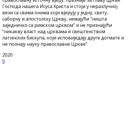
Господа нашега Исуса Христа и стоји у неразлучној
вези са свима онима који вјерују у једну, свету,
саборну и апостолску Цркву, немајући “ништа
заједничко са римском црквом” и не признајући
“никакву власт над црквама и свештенством
латинских бискупа, који исповиједају друге догмате и
не познају науку православне Цркве”.
2020
0