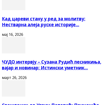
Кад цареви стану у ред за молитву:
Нестварна алеја руске историје...
мај 16, 2026
ЧУДО интервју – Сузана Рудић песникиња,
вајар и новинар: Истински уметник...
март 26, 2026