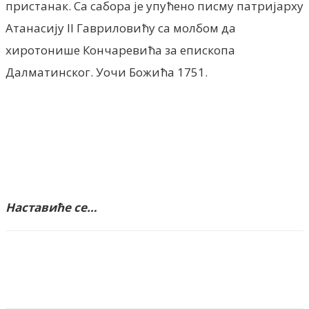
пристанак. Са сабора је упућено писму патријарху
Атанасију II Гавриловићу са молбом да
хиротонише Кончаревића за епископа
Далматинског. Уочи Божића 1751.
Наставиће се…
Facebook
X
ReddIt
Email
Pri