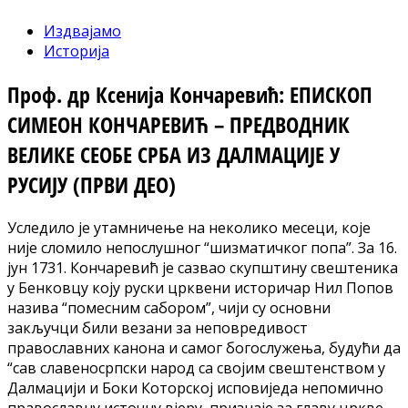
Издвајамо
Историја
Проф. др Ксенија Кончаревић: ЕПИСКОП
СИМЕОН КОНЧАРЕВИЋ – ПРЕДВОДНИК
ВЕЛИКЕ СЕОБЕ СРБА ИЗ ДАЛМАЦИЈЕ У
РУСИЈУ (ПРВИ ДЕО)
Уследило је утамничење на неколико месеци, које
није сломило непослушног “шизматичког попа”. За 16.
јун 1731. Кончаревић је сазвао скупштину свештеника
у Бенковцу коју руски црквени историчар Нил Попов
назива “помесним сабором”, чији су основни
закључци били везани за неповредивост
православних канона и самог богослужења, будући да
“сав славеносрпски народ са својим свештенством у
Далмацији и Боки Которској исповиједа непомично
православну источну вјеру, признаје за главу цркве