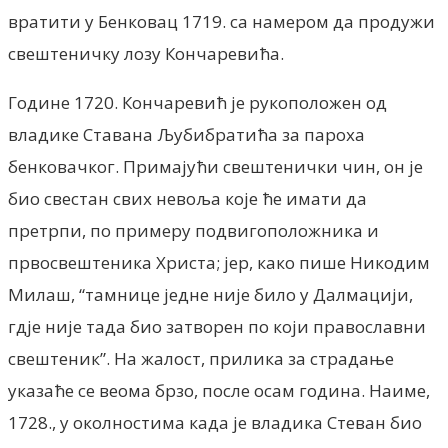
вратити у Бенковац 1719. са намером да продужи
свештеничку лозу Кончаревића.
Године 1720. Кончаревић је рукоположен од
владике Ставана Љубибратића за пароха
бенковачког. Примајући свештенички чин, он је
био свестан свих невоља које ће имати да
претрпи, по примеру подвигоположника и
првосвештеника Христа; јер, како пише Никодим
Милаш, “тамнице једне није било у Далмацији,
гдје није тада био затворен по који православни
свештеник”. На жалост, прилика за страдање
указаће се веома брзо, после осам година. Наиме,
1728., у околностима када је владика Стеван био