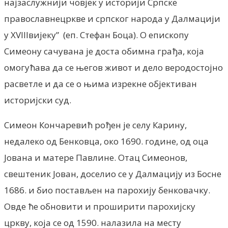
најзаслужнији човјек у историји Српске
православнецркве и српског народа у Далмацији
у XVIIIвијеку”
(еп. Стефан Боца). О епископу
Симеону сачувана је доста обимна грађа, која
омогућава да се његов живот и дело веродостојно
расветле и да се о њима изрекне објективан
историјски суд.
Симеон Кончаревић рођен је селу Карину,
недалеко од Бенковца, око 1690. године, од оца
Јована и матере Павлине. Отац Симеонов,
свештеник Јован, доселио се у Далмацију из Босне
1686. и био постављен на парохију бенковачку.
Овде ће обновити и проширити парохијску
цркву, која се од 1590. налазила на месту