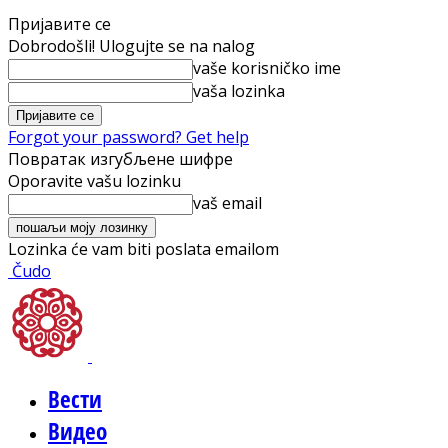
Пријавите се
Dobrodošli! Ulogujte se na nalog
vaše korisničko ime
vaša lozinka
Forgot your password? Get help
Повратак изгубљене шифре
Oporavite vašu lozinku
vaš email
Lozinka će vam biti poslata emailom
Čudo
Вести
Видео