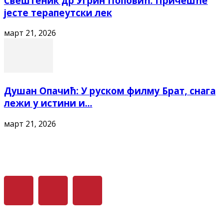
Свештеник др Угрин Поповић: Причешће
јесте терапеутски лек
март 21, 2026
Душан Опачић: У руском филму Брат, снага
лежи у истини и...
март 21, 2026