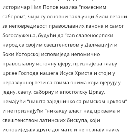
историчар Нил Попов назива “помесним
сабором”, чији су основни закључци били везани
за неповредивост православних канона и самог
богослужења, будући да “сав славеносрпски
народ са својим свештенством у Далмацији и
Боки Которској исповиједа непомично
православну источну вјеру, признаје за главу
цркве Господа нашега Исуса Христа и стоји у
неразлучној вези са свима онима који вјерују у
једну, свету, саборну и апостолску Цркву,
немајући “ништа заједничко са римском црквом”
и не признајући “никакву власт над црквама и
свештенством латинских бискупа, који
исповиједају друге догмате и не познају науку