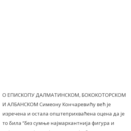
Facebook
X
ReddIt
Email
Pri
О ЕПИСКОПУ ДАЛМАТИНСКОМ, БОКОКОТОРСКОМ
И АЛБАНСКОМ Симеону Кончаревићу већ је
изречена и остала општеприхваћена оцена да је
то била “без сумње најмаркантнија фигура и