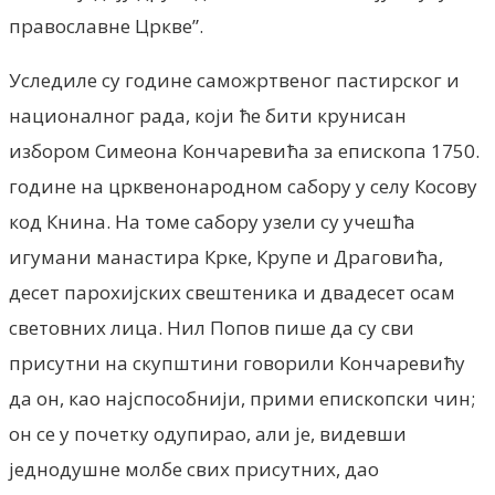
православне Цркве”.
Уследиле су године саможртвеног пастирског и
националног рада, који ће бити крунисан
избором Симеона Кончаревића за епископа 1750.
године на црквенонародном сабору у селу Косову
код Книна. На томе сабору узели су учешћа
игумани манастира Крке, Крупе и Драговића,
десет парохијских свештеника и двадесет осам
световних лица. Нил Попов пише да су сви
присутни на скупштини говорили Кончаревићу
да он, као најспособнији, прими епископски чин;
он се у почетку одупирао, али је, видевши
једнодушне молбе свих присутних, дао