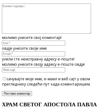
молимо унесите свој коментар!
овдје унесите своје име
унели сте неисправну адресу е-поште!
молимо унесите своју адресу е-поште овдје
сачувајте моје име, е-маил и веб сајт у овом
прегледнику следећи пут када коментаришем.
ХРАМ СВЕТОГ АПОСТОЛА ПАВЛА