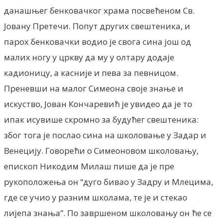
данашњег бенковачког храма посвећеном Св.
Јовану Претечи. Попут других свештеника, и
парох бенковачки водио је свога сина још од
малих ногу у цркву да му у олтару додаје
кадионицу, а касније и пева за певницом.
Преневши на малог Симеона своје знање и
искуство, Јован Кончаревић је увидео да је то
ипак исувише скромно за будућег свештеника:
због тога је послао сина на школовање у Задар и
Венецију. Говорећи о Симеоновом школовању,
епископ Никодим Милаш пише да је пре
рукоположења он “дуго бивао у Задру и Млецима,
где се учио у разним школама, те је и стекао
лијепа знања”. По завршеном школовању он ће се