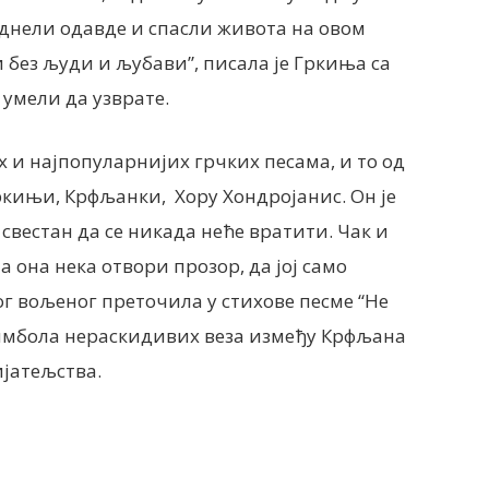
однели одавде и спасли живота на овом
и без људи и љубави”, писала је Гркиња са
 умели да узврате.
х и најпопуларнијих грчких песама, и то од
Гркињи, Крфљанки, Хору Хондројанис. Он је
свестан да се никада неће вратити. Чак и
а она нека отвори прозор, да јој само
вог вољеног преточила у стихове песме “Не
 симбола нераскидивих веза између Крфљана
ијатељства.