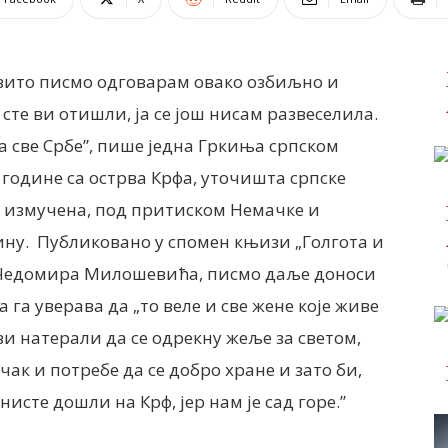
овито писмо одговарам овако озбиљно и
 сте ви отишли, ја се још нисам развеселила.
а све Србе”, пише једна Гркиња српском
године са острва Крфа, уточишта српске
је измучена, под притиском Немачке и
ину.
Публиковано у спомен књизи „Голгота и
ом Чедомира Милошевића, писмо даље доноси
га уверава да „то веле и све жене које живе
ви натерали да се одрекну жеље за светом,
к и потребе да се добро хране и зато би,
нисте дошли на Крф, јер нам је сад горе.”