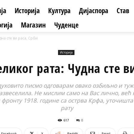
ја
Историја
Култура
Дијаспора
Став
гија
Магазин
Чуденце
дна сте ви раса, Срби
Историја
ликог рата: Чудна сте в
духовито писмо одговарам овако озбиљно и тужн
развеселила. Не мислим само на Вас лично, већ
фронту 1918. године са острва Крфа, уточишта 
рату
617
0
Facebook
X
ReddIt
Email