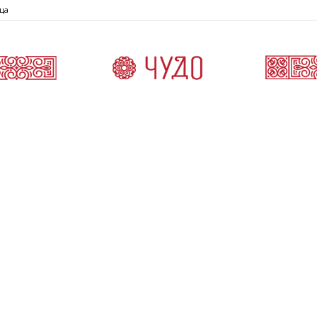
ца
Čudo