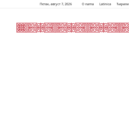
Петак, август 7, 2026
O nama
Latinica
Ћирили