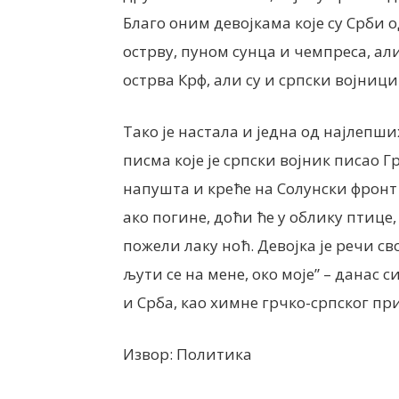
Благо оним девојкама које су Срби 
острву, пуном сунца и чемпреса, ал
острва Крф, али су и српски војници
Тако је настала и једна од најлепши
писма које је српски војник писао 
напушта и креће на Солунски фронт 
ако погине, доћи ће у облику птице, 
пожели лаку ноћ. Девојка је речи с
љути се на мене, око моје” – данас
и Срба, као химне грчко-српског пр
Извор: Политика