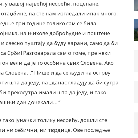
и, у вашој највећој несрећи, поцепане,
з отаџбине, па сте нам изгледали ипак много,
едње три године толико сам се била
војника, на њихове доброћудне и поштене
 и свесно пуштају да буду варани, само да би
са Срби! Разговарала сам о томе, пре неки
он вели да је то особина свих Словена. Ако
ма Словена…” Пише и да се људи на острву
и шта да једу, па „данас гладују да би сутра
 би прекосутра имали шта да једу, и тако
рашњи дан дочекали… ”.
 тако јуначки толику несрећу, дошли сте
или ни себични, ни тврдице. Ове последње