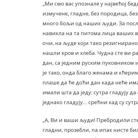
„Ми смо вас упознале у највећој бед
измучене, гладне, без породица, бе
много бољи од наших људи. За посл
навикла на та питома лица ваших 
очи, на људе који тако резигнирано
нашли кров и хлеба. Чудна сте ви ра
дан, са једним руским пуковником и 
је тако, онда благо женама и кћери
плаше да ће доћи дан када неће имат
имали шта да једу; сутра гладују да
једнако гладују… срећни кад су сут
„А, Ви и ваши људи! Пребродили сте
гладни, прозебли, па ипак нисте б