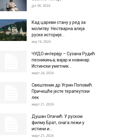
јул 28, 2026
Кад цареви стану у ред за
молитву: Нестварна алеја
руске историје...
мај 16, 2026
ЧУДО интервју – Сузана Рудић
песникиња, вајар и новинар:
Истински уметник...
март 26, 2026
Свештеник др Угрин Поповић:
Причешће јесте терапеутски
лек
март 21, 2026
Душан Опачић: У руском
филму Брат, снага лежи у
истини и...
март 21, 2026