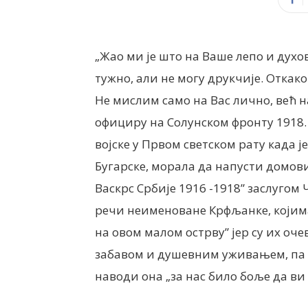
„Жао ми је што на Ваше лепо и дух
тужно, али не могу друкчије. Откако
Не мислим само на Вас лично, већ н
официру на Солунском фронту 1918. 
војске у Првом светском рату када 
Бугарске, морала да напусти домов
Васкрс Србије 1916 -1918” заслуг
речи неименоване Крфљанке, којима 
на овом малом острву” јер су их оче
забавом и душевним уживањем, па ча
наводи она „за нас било боље да ви 