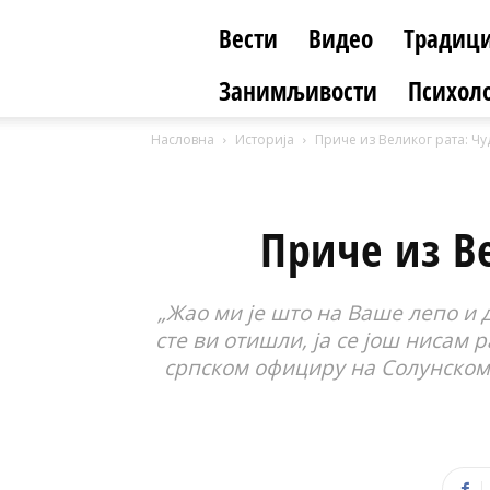
Вести
Видео
Традици
Занимљивости
Психоло
Насловна
Историја
Приче из Великог рата: Чу
Приче из Ве
„Жао ми је што на Ваше лепо и 
сте ви отишли, ја се још нисам 
српском официру на Солунском 