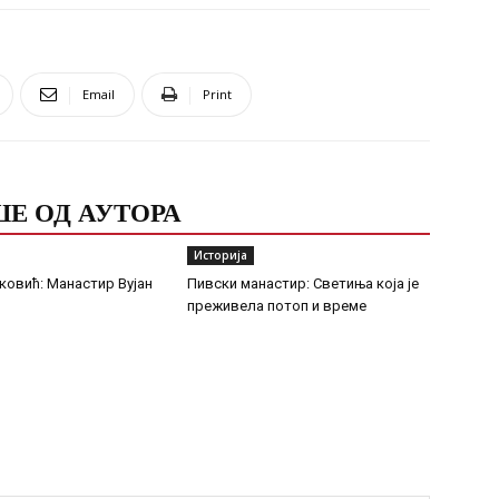
Email
Print
Е ОД АУТОРА
Историја
ковић: Манастир Вујан
Пивски манастир: Светиња која је
преживела потоп и време