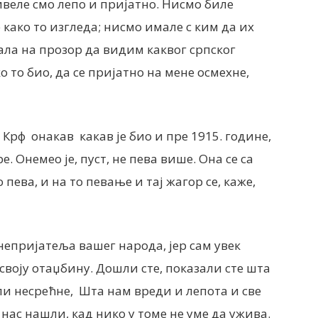
ивеле смо лепо и пријатно. Нисмо биле
 како то изгледа; нисмо имале с ким да их
ала на прозор да видим каквог српског
о то био, да се пријатно на мене осмехне,
 Крф онакав какав је био и пре 1915. године,
е. Онемео је, пуст, не пева више. Она се са
пева, и на то певање и тај жагор се, каже,
непријатеља вашег народа, јер сам увек
 своју отаџбину. Дошли сте, показали сте шта
или несрећне, Шта нам вреди и лепота и све
д нас нашли, кад нико у томе не уме да ужива.