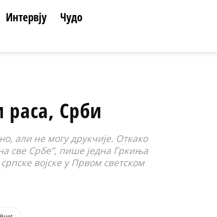
Интервју
Чудо
и раса, Срби
о, али не могу друкчије. Откако
 на све Србе”, пише једна Гркиња
српске војске у Првом светском
Print