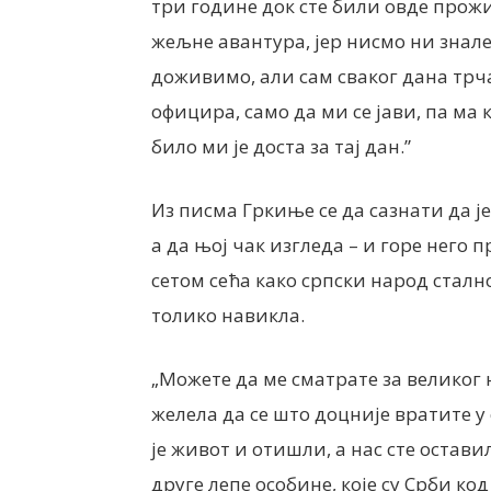
три године док сте били овде прож
жељне авантура, јер нисмо ни знале
доживимо, али сам сваког дана трч
официра, само да ми се јави, па ма к
било ми је доста за тај дан.”
Из писма Гркиње се да сазнати да је
а да њој чак изгледа – и горе него пр
сетом сећа како српски народ стално 
толико навикла.
„Можете да ме сматрате за великог 
желела да се што доцније вратите у
је живот и отишли, а нас сте остав
друге лепе особине, које су Срби ко