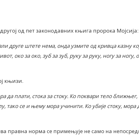
 другој од пет законодавних књига пророка Мојсија:
 али друге штете нема, онда узмите од кривца казну ко
живот, око за око, зуб за зуб, руку за руку, ногу за ног
ој књизи.
мора да плати, стока за стоку. Ко поквари тело ближњег
лу, тако се и њему мора учинити.
Ко убије стоку, мора 
ва правна норма се примењује не само на непосредн