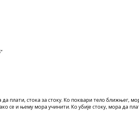
“
ра да плати, стока за стоку. Ко поквари тело ближњег, м
ако се и њему мора учинити. Ко убије стоку, мора да плати
nt