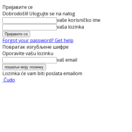
Пријавите се
Dobrodošli! Ulogujte se na nalog
vaše korisničko ime
vaša lozinka
Forgot your password? Get help
Повратак изгубљене шифре
Oporavite vašu lozinku
vaš email
Lozinka će vam biti poslata emailom
Čudo