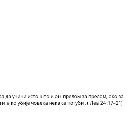
ора да учини исто што и он: прелом за прелом, око за
; а ко убије човека нека се погуби . ( Лев 24 :17–21)