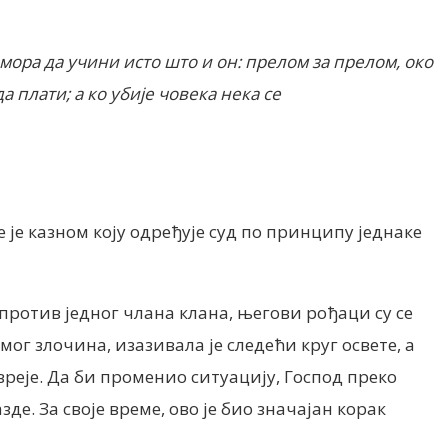
, мора да учини исто што и он: прелом за прелом, око
да плати; а ко убије човека нека се
 је казном коју одређује суд по принципу једнаке
против једног члана клана, његови рођаци су се
мог злочина, изазивала је следећи круг освете, а
евреје. Да би променио ситуацију, Господ преко
. За своје време, ово је био значајан корак