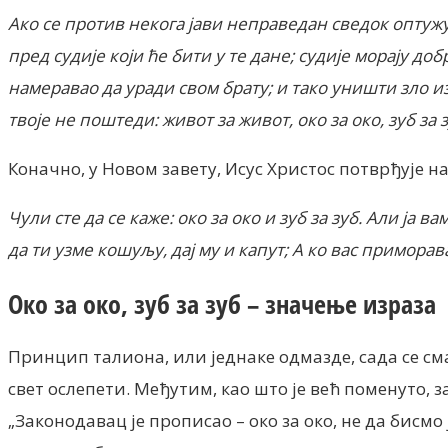
Ако се против некога јави неправедан сведок оптужуј
пред судије који ће бити у те дане;
судије морају доб
намеравао да уради свом брату; и тако уништи зло из
твоје не поштеди: живот за живот, око за око, зуб за з
Коначно, у Новом завету, Исус Христос потврђује 
Чули сте да се каже: око за око и зуб за зуб. Али ја 
да ти узме кошуљу, дај му и капут;
А ко вас приморав
Око за око, зуб за зуб – значење израза
Принцип талиона, или једнаке одмазде, сада се сма
свет ослепети.
Међутим, као што је већ поменуто, з
„Законодавац је прописао – око за око, не да бисмо