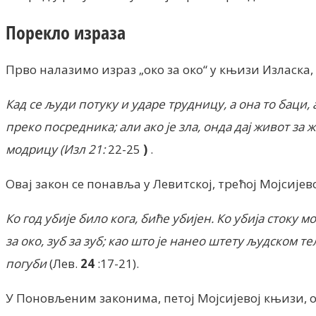
Порекло израза
Прво налазимо израз „око за око“ у књизи Изласка,
Кад се људи потуку и ударе трудницу, а она то баци,
преко посредника;
али ако је зла, онда дај живот за 
модрицу (Изл 21:
22-25
)
.
Овај закон се понавља у Левитској, трећој Мојсијев
Ко год убије било кога, биће убијен. Ко убија стоку 
за око, зуб за зуб;
као што је нанео штету људском те
погуби
(Лев.
24
:17-21).
У Поновљеним законима, петој Мојсијевој књизи, о