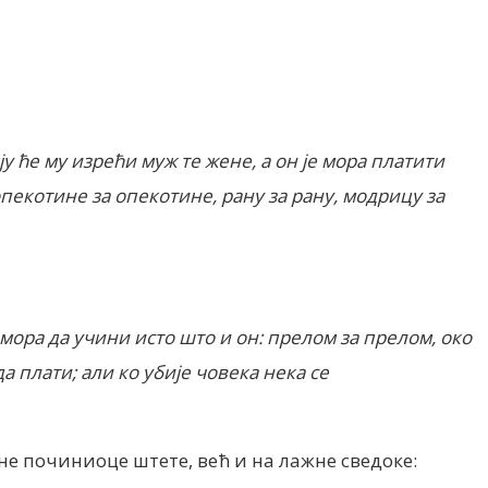
ју ће му изрећи муж те жене, а он је мора платити
у, опекотине за опекотине, рану за рану, модрицу за
, мора да учини исто што и он: прелом за прелом, око
да плати;
али ко убије човека нека се
е починиоце штете, већ и на лажне сведоке: