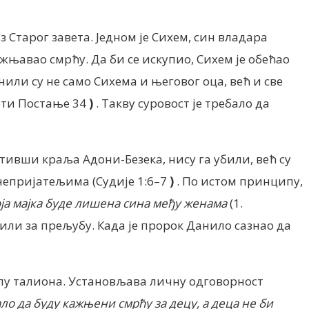
Старог завета. Једном је Сихем, син владара
кажњавао смрћу. Да би се искупио, Сихем је обећао
нили су не само Сихема и његовог оца, већ и све
ети Постање 34
)
. Такву суровост је требало да
тивши краља Адони-Безека, нису га убили, већ су
непријатељима (Судије 1:6–7
)
. По истом принципу,
твоја мајка буде лишена сина међу женама
(1.
жили за прељубу.
Када је пророк Данило сазнао да
ипу талиона. Установљава личну одговорност
ло да буду кажњени смрћу за децу, а деца не би