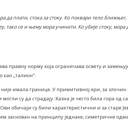
мора да плати, стока за стоку. Ко поквари тело ближњег
лу, тако се и њему мора учинити. Ко убије стоку, мора 
жава правну норму која ограничава освету и замењује
о као „талион“.
ије имала границе. У примитивној ери, за злочин 
могли су да страдају. Казна је често била гора од са
у. Ови обичаји су били карактеристични и за старе Ј
м заснован на принципу једнаке, симетричне одмазде