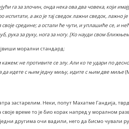
ући га за злочин, онда нека ова два човека, који има
ро испитати, а ако је тај сведок лажни сведок, лажно ј
 своје средине; а остали ће чути, и уплашиће се, и не
уб, рука за руку, нога за ногу.
[Ко науди свом ближњем,
највиши морални стандард:
вам кажем: не противите се злу. Али ко те удари по десн
а да идете с њим једну миљу, идите с њим две миље
(
тра застарелим. Неки, попут Махатме Гандија, тврде
а своје време то је био корак напред у моралном раз
 једни другима очи вадили, него да бисмо чували рук