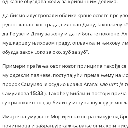
од казне обуздава жељу за кривичним делима.
Да бисмо илустровали облике крвне освете пре ув
једног хананског града, силовао Дину, Јаковљеву кћ
да ће узети Дину за жену и дати богате поклоне. А
мушкарце у њиховом граду, опљачкали њихову имо
обузда закон „око за око, зуб за зуб“.
Примери праћења овог новог принципа такође се на
му одсекли палчеве, поступајући према њему на ис
пророк Самуило је осудио краља Агага:
као што је 
Самуилова
15:33
).
Такође у Библији постоји прича
су кривоклетство, добили су исту казну коју је мог
Имајте на уму да се Мојсијев закон разликује од 
починиоца и забрањује кажњавање оних који нису