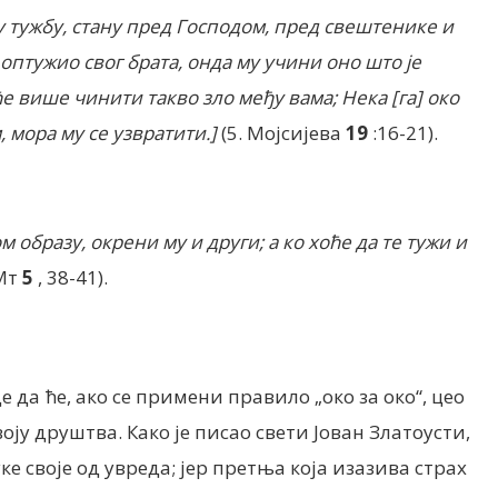
ју тужбу, стану пред Господом, пред свештенике и
е оптужио свог брата, онда му учини оно што је
ће више чинити такво зло међу вама; Нека [га] око
 мора му се узвратити.]
(5. Мојсијева
19
:16-21).
ом образу, окрени му и други; а ко хоће да те тужи и
Мт
5
, 38-41).
 да ће, ако се примени правило „око за око“, цео
воју друштва.
Како је писао свети Јован Златоусти,
е своје од увреда; јер претња која изазива страх