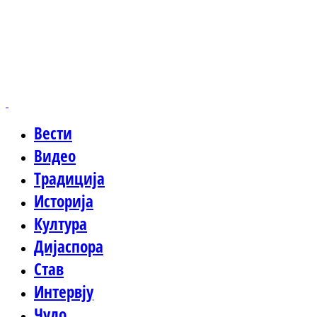
Вести
Видео
Традиција
Историја
Култура
Дијаспора
Став
Интервју
Чудо