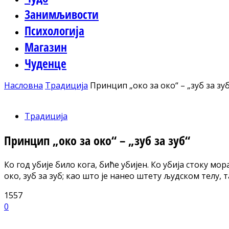
Занимљивости
Психологија
Магазин
Чуденце
Насловна
Традиција
Принцип „око за око“ – „зуб за зуб
Традиција
Принцип „око за око“ – „зуб за зуб“
Ко год убије било кога, биће убијен. Ко убија стоку мо
око, зуб за зуб; као што је нанео штету људском телу, т
1557
0
Facebook
X
ReddIt
Email
Pri