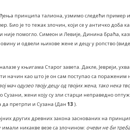
ођења принципа талиона, узмимо следећи пример из 
ер. Био је то тежак злочин, који се у античко доба 
ли није помогло. Симеон и Левије, Динина браћа, каз
вину и одвели њихове жене и децу у ропство (вид
лазе у књигама Старог завета. Дакле, Јевреји, ухва
ти начин као што је он сам поступао са пораженим 
твој мач одузео твоју децу од твојих жена, тако нека 
 о Сузани, жени коју су зли старци неправедно опту
ла да претрпи и Сузана (Дан
13
).
бројних других древних закона заснованих на принц
 имали никакве везе са злочином:
очеви не би треба