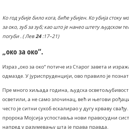
Ко год убије било кога, биће убијен. Ко убија стоку 
за око, зуб за зуб; као што је нанео штету људском те
погуби
. (
Лев
24
:17–21)
„око за око“.
Израз „око за око“ потиче из Старог завета и изра
одмазде. У јуриспруденцији, ово правило је познат
Пре много хиљада година, људска осветољубивост н
осветили, а не само злочинац, већ и његови рођаци 
често је ситни сукоб ескалирао у дугу крваву свађ
пророка Мојсија успоставља нови правосудни систе
напред у разумевању шта је права правда.