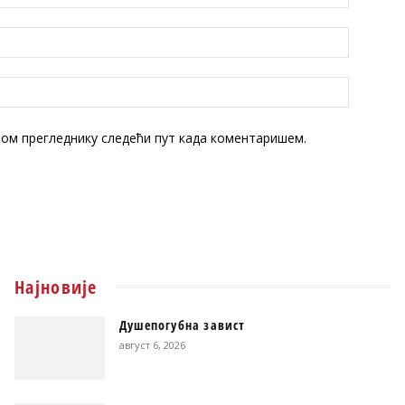
овом прегледнику следећи пут када коментаришем.
Најновије
Душепогубна завист
август 6, 2026