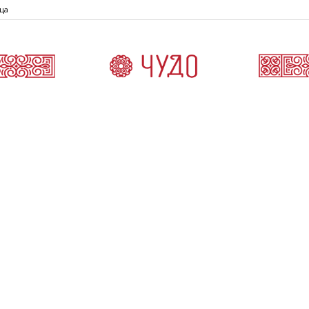
ца
Čudo