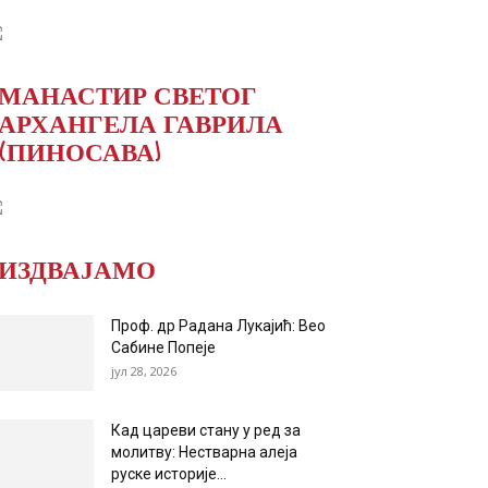
МАНАСТИР СВЕТОГ
АРХАНГЕЛА ГАВРИЛА
(ПИНОСАВА)
ИЗДВАЈАМО
Проф. др Радана Лукајић: Вео
Сабине Попеје
јул 28, 2026
Кад цареви стану у ред за
молитву: Нестварна алеја
руске историје...