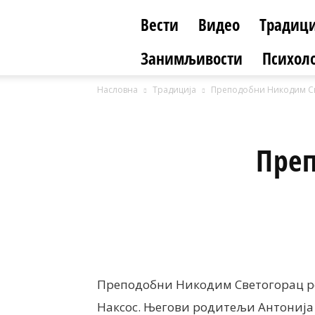
Вести
Видео
Традици
Занимљивости
Психоло
Насловна
Традиција
Преподобни Никодим С
Пре
Преподобни Никодим Светогорац ро
Наксос. Његови родитељи Антонија