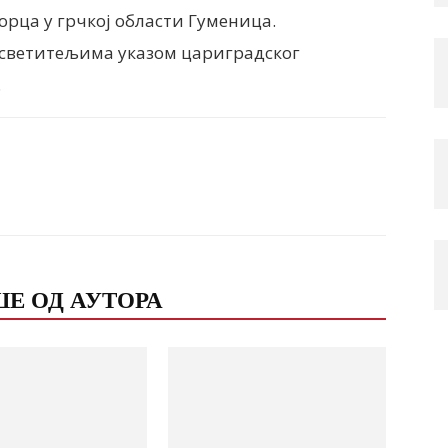
рца у грчкој области Гуменица.
светитељима указом цариградског
.
Email
Print
Е ОД АУТОРА