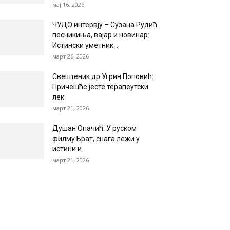
мај 16, 2026
ЧУДО интервју – Сузана Рудић
песникиња, вајар и новинар:
Истински уметник...
март 26, 2026
Свештеник др Угрин Поповић:
Причешће јесте терапеутски
лек
март 21, 2026
Душан Опачић: У руском
филму Брат, снага лежи у
истини и...
март 21, 2026