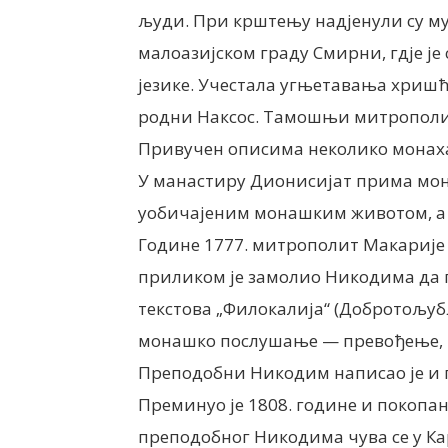
људи. При крштењу надјенули су му
малоазијском граду Смирни, гдје је
језике. Учестала угњетавања хришћ
родни Наксос. Тамошњи митрополит
Привучен описима неколико монаха,
У манастиру Дионисијат прима мон
уобичајеним монашким животом, а 
Године 1777. митрополит Макарије (
приликом је замолио Никодима да 
текстова „Филокалија“ (Добротољуб
монашко послушање — превођење, 
Преподобни Никодим написао је и
Преминуо је 1808. године и покопан 
преподобног Никодима чува се у Кар