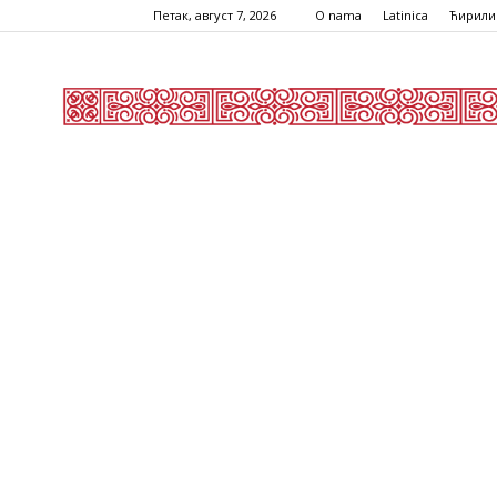
Петак, август 7, 2026
O nama
Latinica
Ћирили