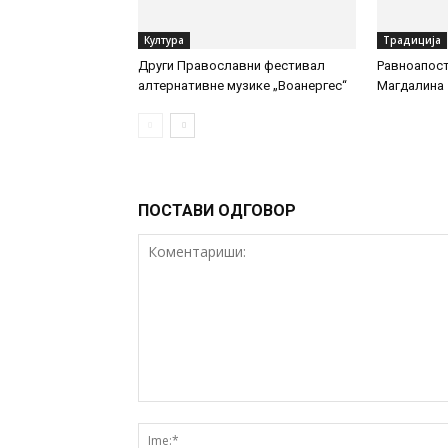
Култура
Традиција
Други Православни фестивал
Равноапост
алтернативне музике „Воанергес“
Магдалина
ПОСТАВИ ОДГОВОР