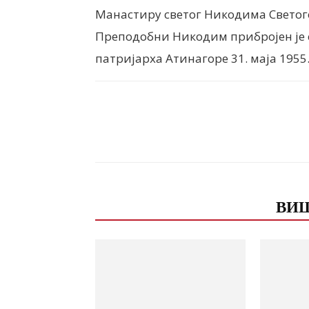
Манастиру светог Никодима Светого
Преподобни Никодим прибројен је 
патријарха Атинагоре 31. маја 1955
Facebook
X
ReddIt
ПОВЕЗАНЕ ОБЈАВЕ
ВИШ