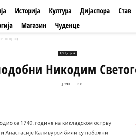
ја
Историја
Култура
Дијаспора
Став
гија
Магазин
Чуденце
ветогорац
Традиција
подобни Никодим Светог
298
0
Facebook
X
ReddIt
Email
Print
дио се 1749. године на кикладском острву
 и Анастасије Каливурси били су побожни