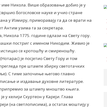
 име Никола. Више образовање добио је у
 свршио богословске науке и учио стране
ана у Измиру, приморавају га да се врати на
 Антим узима га за секретара.
 Никола 1775. године одлази на Свету гору.
ашки постриг с именом Никодим. Живио је
истицао се кротошћу и смиреношћу.
Нотарас) је посјетио Свету Гору и том
прегледа пре штампе збирку светотачких
ље). С тиме започиње његово главно
писање и издавање духовне литературе.
 припремио за штампу мноштво књига.
је у келији Скуртеон у Кареји. Глава
еји (на светлописима), а остатак моштију у