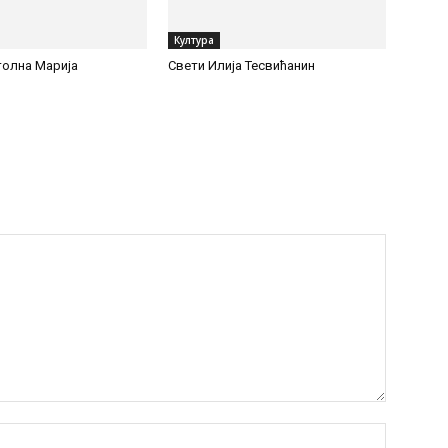
Култура
олна Марија
Свети Илија Тесвићанин