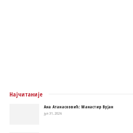
Најчитаније
Ана Атанасковић: Манастир Вујан
јул 31, 2026