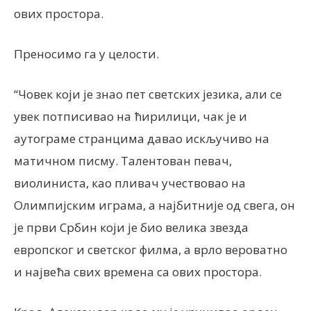
ових простора.
Преносимо га у целости.
“Човек који је знао пет светских језика, али се
увек потписивао на ћирилици, чак је и
аутограме странцима давао искључиво на
матичном писму. Талентован певач,
виолиниста, као пливач учествовао на
Олимпијским играма, а најбитније од свега, он
је први Србин који је био велика звезда
европског и светског филма, а врло вероватно
и највећа свих времена са ових простора.