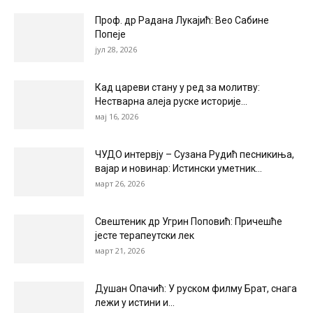
Проф. др Радана Лукајић: Вео Сабине
Попеје
јул 28, 2026
Кад цареви стану у ред за молитву:
Нестварна алеја руске историје...
мај 16, 2026
ЧУДО интервју – Сузана Рудић песникиња,
вајар и новинар: Истински уметник...
март 26, 2026
Свештеник др Угрин Поповић: Причешће
јесте терапеутски лек
март 21, 2026
Душан Опачић: У руском филму Брат, снага
лежи у истини и...