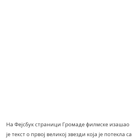
Facebook
X
ReddIt
Email
На Фејсбук страници Громаде филмске изашао
је текст о првој великој звезди која је потекла са