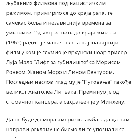
љубавних филмова под нацистичким
режимом, примирио се до краја рата, те
сачекао боља и независнија времена за
уметнике. Од четрес пете до краја живота
(1962) радио је мање роле, а најзначајнији
филм у ком је глумио је врхунски ноар трилер
Луја Мала “Лифт за губилиште” са Морисом
Ронеом, Жаном Моро и Лином Вентуром.
Последњи наслов икад му је “Путовање” такође
великог Анатолеа Литвака. Преминуо је од
стомачног канцера, а сахрањен је у Минхену.
Да не буде да мора америчка амбасада да нам
направи рекламу не бисмо ли се упознали са