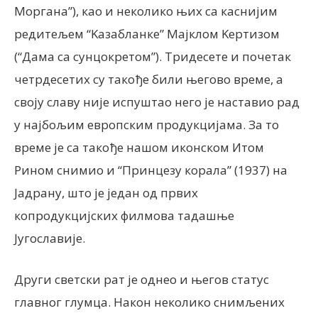
Моргана”), као и неколико њих са каснијим
редитељем “Kазабланке” Мајклом Kертизом
(“Дама са сунцокретом”). Тридесете и почетак
четрдесетих су такође били његово време, а
своју славу није испуштао него је наставио рад
у најбољим европским продукцијама. За то
време је са такође нашом иконском Итом
Рином снимио и “Принцезу корала” (1937) на
Јадрану, што је један од првих
копродукцијских филмова тадашње
Југославије.
Други светски рат је однео и његов статус
главног глумца. Након неколико снимљених