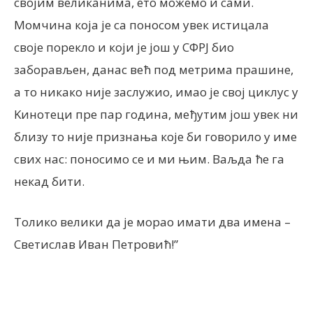
својим великанима, ето можемо и сами.
Момчина која је са поносом увек истицала
своје порекло и који је још у СФРЈ био
заборављен, данас већ под метрима прашине,
а то никако није заслужио, имао је свој циклус у
Kинотеци пре пар година, међутим још увек ни
близу то није признања које би говорило у име
свих нас: поносимо се и ми њим. Ваљда ће га
некад бити.
Толико велики да је морао имати два имена –
Светислав Иван Петровић!”