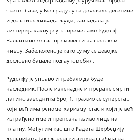
Kраљ Александар када му је уручивао орден
Светог Саве, у Београду су га дочекале десетине
и десетине хиљада људи, завладала је
хистерија какву је у то време само Рудолф
Валентино могао произвести на светском
нивоу. Забележено је како су му се девојке
дословно бацале под аутомобил.
Рудолфу је управо и требало да буде
наследник. После изненадне и преране смрти
латино заводника број 1, тражио се суперстар
који већ има реноме, харизму, стас и који је већ
изграђено име и препознатљиво лице на
платну. Међутим као што Радета Шербеџију
деценијама јак словенски акценат сабија на