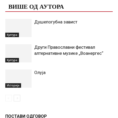
ВИШЕ ОД АУТОРА
Душепогубна завист
Култура
Други Православни фестивал
алтернативне музике „Воанергес“
Култура
Олуја
Историја
ПОСТАВИ ОДГОВОР