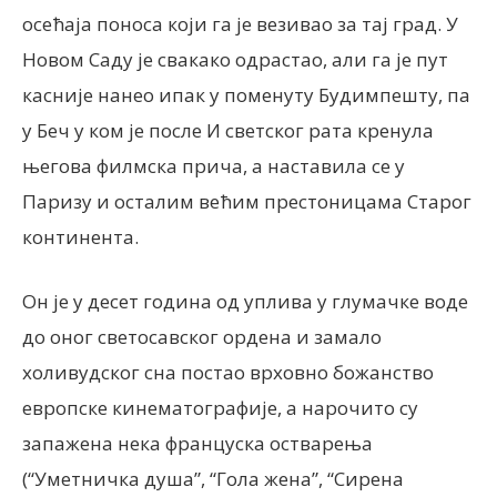
осећаја поноса који га је везивао за тај град. У
Новом Саду је свакако одрастао, али га је пут
касније нанео ипак у поменуту Будимпешту, па
у Беч у ком је после И светског рата кренула
његова филмска прича, а наставила се у
Паризу и осталим већим престоницама Старог
континента.
Он је у десет година од уплива у глумачке воде
до оног светосавског ордена и замало
холивудског сна постао врховно божанство
европске кинематографије, а нарочито су
запажена нека француска остварења
(“Уметничка душа”, “Гола жена”, “Сирена