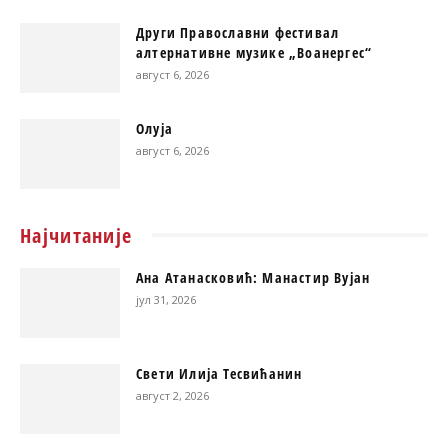
Други Православни фестивал
алтернативне музике „Воанергес“
август 6, 2026
Олуја
август 6, 2026
Најчитаније
Ана Атанасковић: Манастир Вујан
јул 31, 2026
Свети Илија Тесвићанин
август 2, 2026