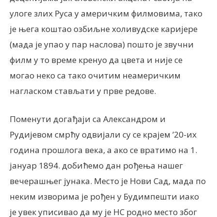
улоге злих Руса у америчким филмовима, тако
је њега коштао озбиљне холивудске каријере
(мада је упао у пар наслова) пошто је звучни
филм у то време кренуо да цвета и није се
могао неко са тако очитим неамеричким
нагласком стављати у прве редове.
Поменути догађаји са Александром и
Рудијевом смрћу одвијали су се крајем ’20-их
година прошлога века, а ако се вратимо на 1.
јануар 1894. добићемо дан рођења нашег
вечерашњег јунака. Место је Нови Сад, мада по
неким изворима је рођен у Будимпешти иако
је увек уписивао да му је НС родно место због