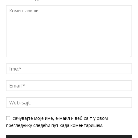
сачувајте моје име, е-маил и веб сајт у овом
прегледнику следећи пут када коментаришем.