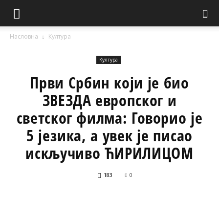
Насловна
Култура
Култура
Први Србин који је био
ЗВЕЗДА европског и
светског филма: Говорио је
5 језика, а увек је писао
искључиво ЋИРИЛИЦОМ
183
0