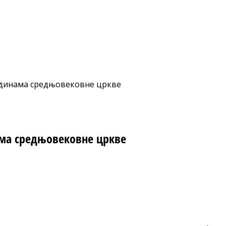
зидинама средњовековне цркве
ама средњовековне цркве
nt