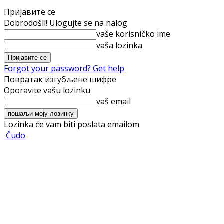
Пријавите се
Dobrodošli! Ulogujte se na nalog
vaše korisničko ime
vaša lozinka
Forgot your password? Get help
Повратак изгубљене шифре
Oporavite vašu lozinku
vaš email
Lozinka će vam biti poslata emailom
Čudo