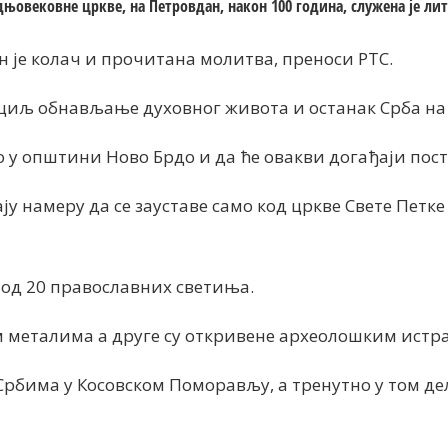
њовековне цркве, на Петровдан, након 100 година, служена је лит
 је колач и прочитана молитва, преноси РТС.
 циљ обнављање духовног живота и останак Срба на
о у општини Ново Брдо и да ће овакви догађаји пост
 намеру да се зауставе само код цркве Свете Петке 
 од 20 православних светиња.
им металима а друге су откривене археолошким ист
рбима у Косовском Поморављу, а тренутно у том делу