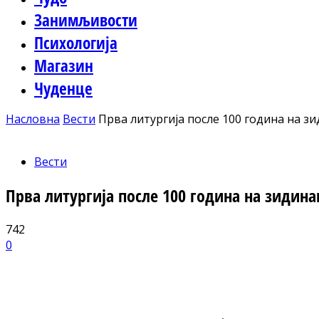
Занимљивости
Психологија
Магазин
Чуденце
Насловна
Вести
Прва литургија после 100 година на 
Вести
Прва литургија после 100 година на зидин
742
0
Facebook
X
ReddIt
Email
Pri