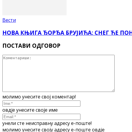
Вести
НОВА КЊИГА ЂОРЂА БРУЈИЋА: СНЕГ ЋЕ ПО
ПОСТАВИ ОДГОВОР
молимо унесите свој коментар!
овдје унесите своје име
унели сте неисправну адресу е-поште!
молимо унесите своју адресу е-поште овдје