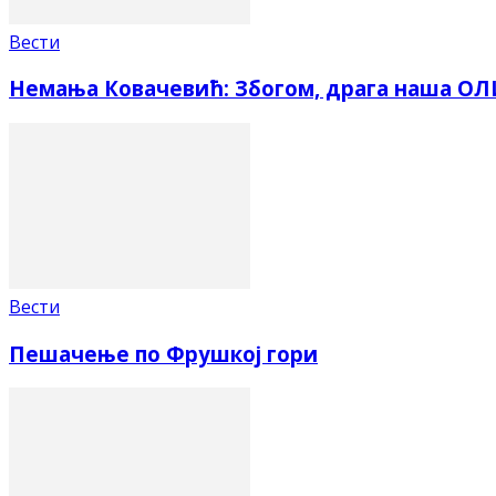
Вести
Немања Ковачевић: Збогом, драга наша О
Вести
Пешачење по Фрушкој гори