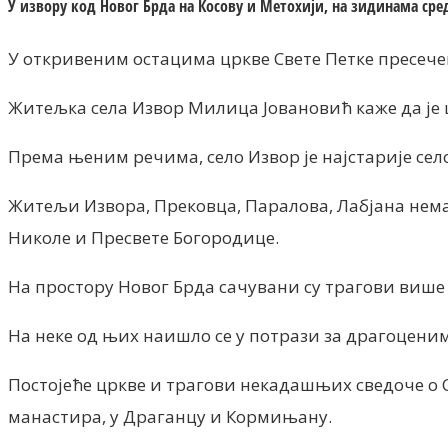
У извору код Новог Брда на Косову и Метохији, на зидинама сред
У откривеним остацима цркве Свете Петке пресечен
Житељка села Извор Милица Јовановић каже да је
Према њеним речима, село Извор је најстарије сел
Житељи Извора, Прековца, Паралова, Лабјана немају
Николе и Пресвете Богородице.
На простору Новог Брда сачувани су трагови више
На неке од њих наишло се у потрази за драгоцен
Постојеће цркве и трагови некадашњих сведоче о С
манастира, у Драганцу и Кормињану.