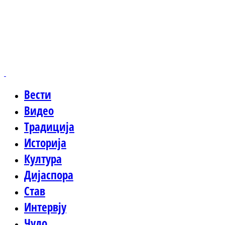
Вести
Видео
Традиција
Историја
Култура
Дијаспора
Став
Интервју
Чудо