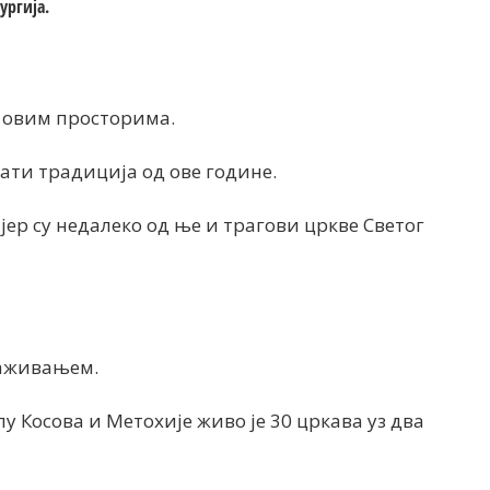
ургија.
 овим просторима.
ати традиција од ове године.
јер су недалеко од ње и трагови цркве Светог
раживањем.
 Косова и Метохије живо је 30 цркава уз два