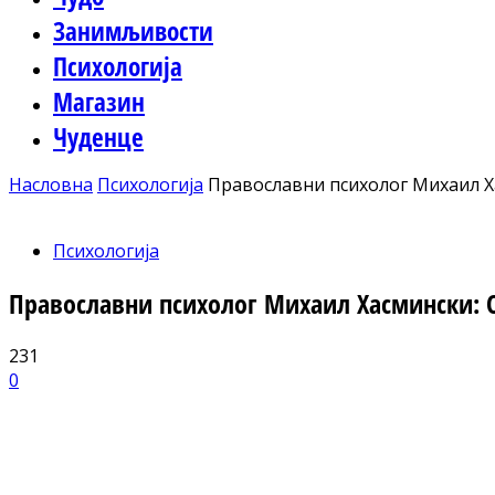
Занимљивости
Психологија
Магазин
Чуденце
Насловна
Психологија
Православни психолог Михаил Х
Психологија
Православни психолог Михаил Хасмински: 
231
0
Facebook
X
ReddIt
Email
Pri