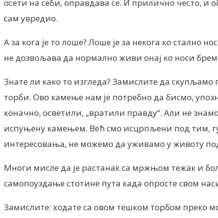
осети на себи, оправдава се. И прилично често, и о
сам увредио.
А за кога је то лоше? Лоше је за некога ко стално но
не дозвољава да нормално живи онај ко носи бре
Знате ли како то изгледа? Замислите да скупљамо 
торби. Ово камење нам је потребно да бисмо, упозн
коначно, осветили, „вратили правду“. Али не знамо
испуњену камењем. Већ смо исцрпљени под тим, гу
интересовања, не можемо да уживамо у животу по
Многи мисле да је растанак са мржњом тежак и бола
самопоуздање стотине пута када опросте свом наси
Замислите: ходате са овом тешком торбом преко мос