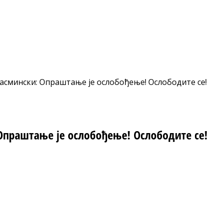
асмински: Опраштање је ослобођење! Ослободите се!
Опраштање је ослобођење! Ослободите се!
nt