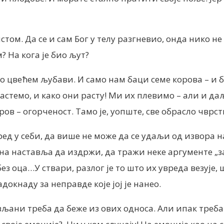
стом. Да се ​​и сам Бог у телу разгневио, онда нико
м? На кога је био љут?
ио цвећем љубави. И само нам баци семе корова – и б
астемо, и како они расту! Ми их плевимо – али и даље
коров – огорченост. Тамо је, уопште, све обрасло чвр
ред у себи, да више не може да се удаљи од извора 
на наставља да издржи, да тражи неке аргументе „за“
ез оца…У ствари, разлог је то што их увреда везује, 
окнаду за неправде које јој је нанео.
љани треба да беже из ових односа. Али ипак треба 