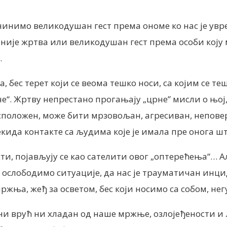
 чинимо великодушан гест према ономе ко нас је увр
 није жртва или великодушан гест према особи коју
.
, бес терет који се веома тешко носи, са којим се т
е“. Жртву непрестано прогањају „црне” мисли о њој, 
расположен, може бити мрзовољан, агресиван, непов
кида контакте са људима које је имала пре онога шт
и, појављују се као сателити овог „оптерећења“… Али
слободимо ситуације, да нас је трауматичан инциде
жња, жеђ за осветом, бес који носимо са собом, негу
 ни врућ ни хладан од наше мржње, озлојеђености и 