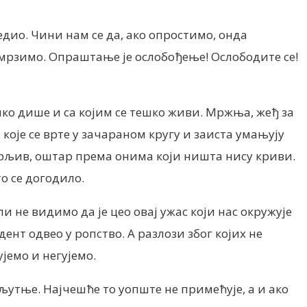
едио. Чини нам се да, ако опростимо, онда
 мрзимо. Опраштање је ослобођење! Ослободите се!
ешко дише и са којим се тешко живи. Мржња, жеђ за
које се врте у зачараном кругу и заиста умањују
ерљив, оштар према онима који ништа нису криви.
о се догодило.
 не видимо да је цео овај ужас који нас окружује
нт одвео у ропство. А разлози због којих не
јемо и негујемо.
љутње. Најчешће то уопште не примећује, а и ако