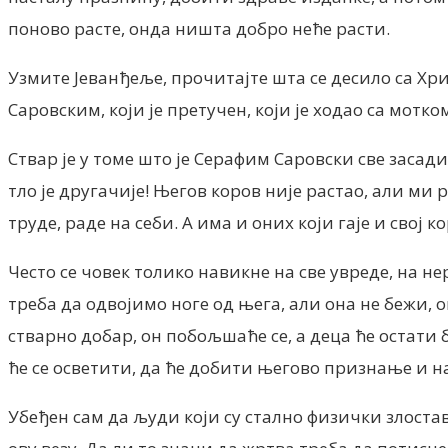
поново расте, онда ништа добро неће расти.
Узмите Јеванђеље, прочитајте шта се десило са Хри
Саровским, који је претучен, који је ходао са мотко
Ствар је у томе што је Серафим Саровски све засад
тло је другачије! Његов коров није растао, али ми р
труде, раде на себи. А има и оних који гаје и свој 
Често се човек толико навикне на све увреде, на не
треба да одвојимо ноге од њега, али она не бежи, о
стварно добар, он побољшаће се, а деца ће остати б
ће се осветити, да ће добити његово признање и над
Убеђен сам да људи који су стално физички злостав