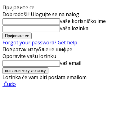
Пријавите се
Dobrodošli! Ulogujte se na nalog
vaše korisničko ime
vaša lozinka
Forgot your password? Get help
Повратак изгубљене шифре
Oporavite vašu lozinku
vaš email
Lozinka će vam biti poslata emailom
Čudo