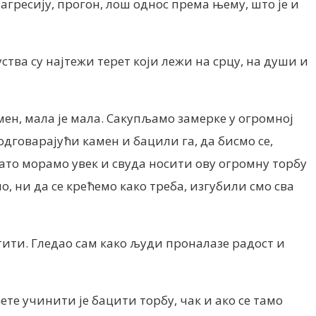
 агресију, прогон, лош однос према њему, што је и
куства су најтежи терет који лежи на срцу, на души и
мен, мала је мала. Сакупљамо замерке у огромној
одговарајући камен и бацили га, да бисмо се,
 Зато морамо увек и свуда носити ову огромну торбу
 ни да се крећемо како треба, изгубили смо сва
стити. Гледао сам како људи проналазе радост и
ете учинити је бацити торбу, чак и ако се тамо