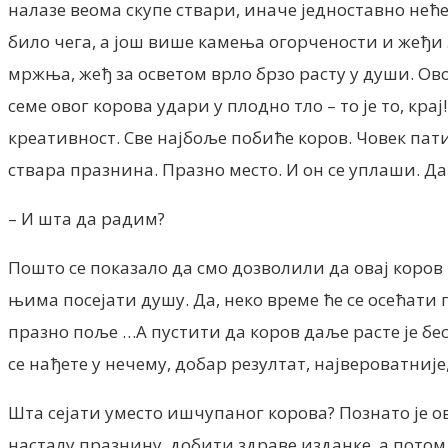
налазе веома скупе ствари, иначе једноставно неће
било чега, а још више камења огорчености и жеђи за
мржња, жеђ за осветом врло брзо расту у души. Ово
семе овог корова удари у плодно тло – то је то, кр
креативност. Све најбоље побиће коров. Човек пати,
ствара празнина. Празно место. И он се уплаши. Да
– И шта да радим?
Пошто се показало да смо дозволили да овај коров
њима посејати душу. Да, неко време ће се осећати 
празно поље …А пустити да коров даље расте је бе
се нађете у нечему, добар резултат, највероватније
Шта сејати уместо ишчупаног корова? Познато је ов
насталу празнину, добити здраве изданке, а потом 