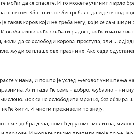
те моћи да се спасете. И то можете учинити врло бр
 осветом. Због њих не би требало да идете под воду
 је такав коров који не треба негу, који се сам шир
ај! И особа више неће осећати радост, неће имати све
 жели да се ослободи корова-преступа, али … одједно
кле, људи се плаше ове празнине. Ако сада одустане
 расте у нама, и пошто је услед његовог уништења н
празнина. Али тада ће семе – добро, љубазно – никну
смислено. Док се не ослободите мржње, без обзира ш
, неће бити. И многи преживели то знају.
о семе: добра дела, помоћ другоме, молитва, милос
и плодове. И морате стално пратити своје поље. Јер