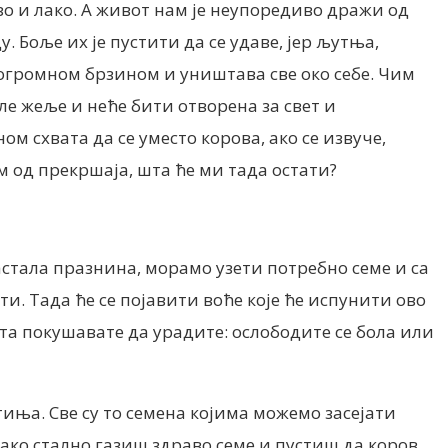
зо и лако. А живот нам је неупоредиво дражи од
. Боље их је пустити да се удаве, јер љутња,
и огромном брзином и уништава све око себе. Чим
тле жеље и неће бити отворена за свет и
м схвата да се уместо корова, ако се извуче,
м од прекршаја, шта ће ми тада остати?
астала празнина, морамо узети потребно семе и са
ти. Тада ће се појавити воће које ће испунити ово
та покушавате да урадите: ослободите се бола или
тиња. Све су то семена којима можемо засејати
 ако стално газиш здраво семе и пустиш да коров