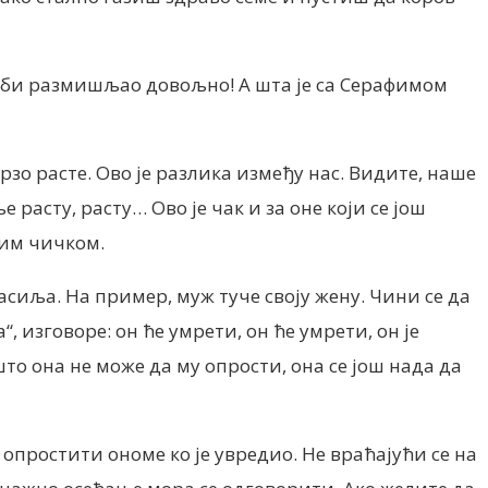
 не би размишљао довољно! А шта је са Серафимом
рзо расте. Ово је разлика између нас. Видите, наше
 расту, расту… Ово је чак и за оне који се још
стим чичком.
насиља. На пример, муж туче своју жену. Чини се да
, изговоре: он ће умрети, он ће умрети, он је
што она не може да му опрости, она се још нада да
опростити ономе ко је увредио. Не враћајући се на