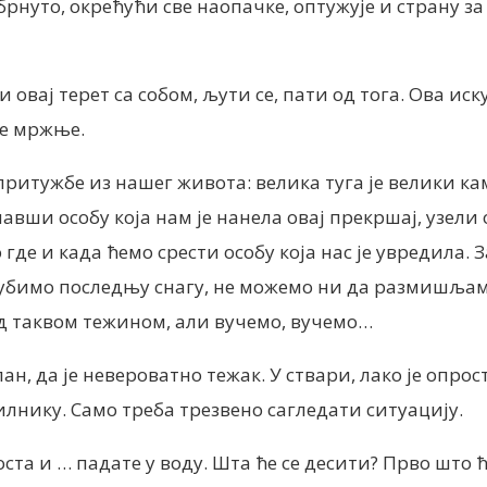
брнуто, окрећући све наопачке, оптужује и страну за
си овај терет са собом, љути се, пати од тога. Ова ис
ме мржње.
притужбе из нашег живота: велика туга је велики ка
авши особу која нам је нанела овај прекршај, узели 
 где и када ћемо срести особу која нас је увредила.
бимо последњу снагу, не можемо ни да размишљамо,
д таквом тежином, али вучемо, вучемо…
н, да је невероватно тежак. У ствари, лако је опро
лнику. Само треба трезвено сагледати ситуацију.
та и … падате у воду. Шта ће се десити? Прво што ћ