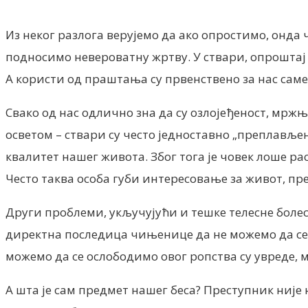
Из неког разлога верујемо да ако опростимо, онда
подносимо невероватну жртву. У ствари, опроштај
А користи од праштања су првенствено за нас саме
Свако од нас одлично зна да су озлојеђеност, мржња
осветом – ствари су често једноставно „преплављен
квалитет нашег живота. Због тога је човек лоше 
Често таква особа губи интересовање за живот, пре
Други проблеми, укључујући и тешке телесне болест
директна последица чињенице да не можемо да се о
можемо да се ослободимо овог ропства су увреде, мр
А шта је сам предмет нашег беса? Преступник није