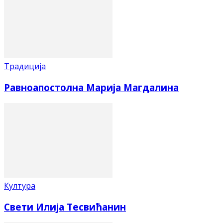
Традиција
Равноапостолна Марија Магдалина
Култура
Свети Илија Тесвићанин