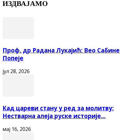
ИЗДВАЈАМО
Проф. др Радана Лукајић: Вео Сабине
Попеје
јул 28, 2026
Кад цареви стану у ред за молитву:
Нестварна алеја руске историје...
мај 16, 2026