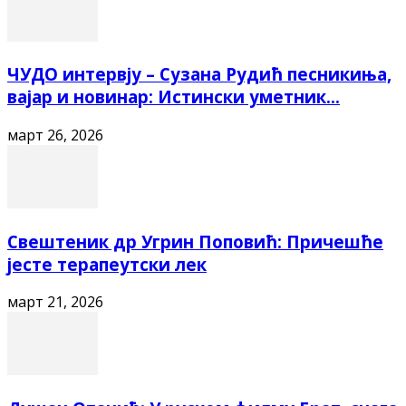
ЧУДО интервју – Сузана Рудић песникиња,
вајар и новинар: Истински уметник...
март 26, 2026
Свештеник др Угрин Поповић: Причешће
јесте терапеутски лек
март 21, 2026