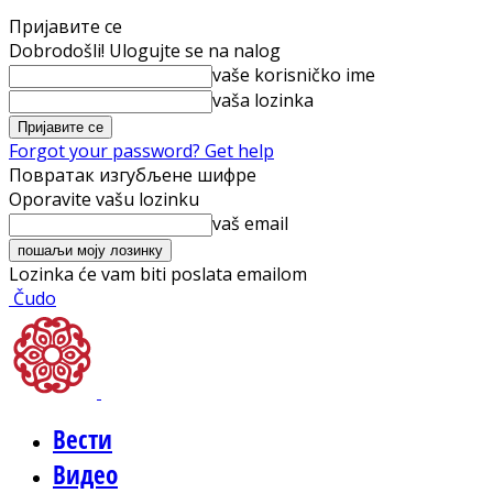
Пријавите се
Dobrodošli! Ulogujte se na nalog
vaše korisničko ime
vaša lozinka
Forgot your password? Get help
Повратак изгубљене шифре
Oporavite vašu lozinku
vaš email
Lozinka će vam biti poslata emailom
Čudo
Вести
Видео