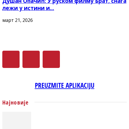
Душан Опачић: У руском филму Брат, снага
лежи у истини и...
март 21, 2026
PREUZMITE APLIKACIJU
Најновије