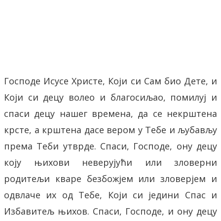
Facebook
X
ReddIt
Email
Pri
Господе Исусе Христе, Који си Сам био Дете, и
Који си децу волео и благосиљао, помилуј и
спаси децу нашег времена, да се некрштена
крсте, а крштена дасе вером у Тебе и љубављу
према Теби утврде. Спаси, Господе, ону децу
коју њихови неверујући или зловерни
родитељи кваре безбожјем или зловерјем и
одвлаче их од Тебе, Који си једини Спас и
Избавитељ њихов. Спаси, Господе, и ону децу