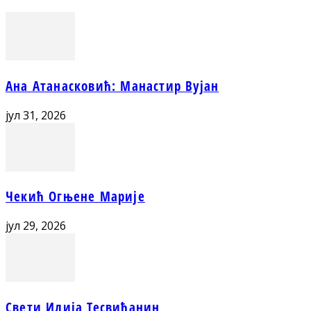
Ана Атанасковић: Манастир Вујан
јул 31, 2026
Чекић Огњене Марије
јул 29, 2026
Свети Илија Тесвићанин