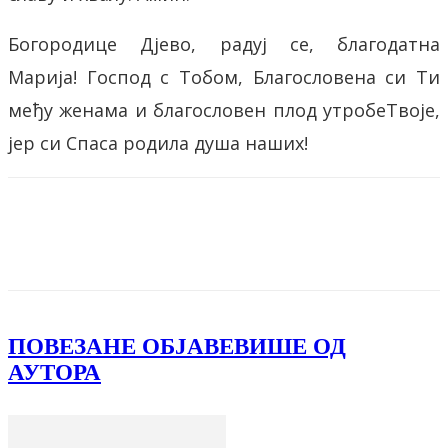
Богородице Дјево, радуј се, благодатна
Марија! Господ с Тобом, Благословена си Ти
међу женама и благословен плод утробеТвоје,
јер си Спаса родила душа наших!
Facebook
X
ReddIt
Email
Pri
ПОВЕЗАНЕ ОБЈАВЕ
ВИШЕ ОД
АУТОРА