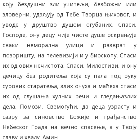
коју бездушни зли учитељи, безбожни или
зловерни, удаљују од Тебе Творца њиховог, и
уводе у друштво душом огубаних. Спаси,
Господе, ону децу чије чисте душе оскрвњује
сваки неморална улици и разврат у
позоришту, на телевизији и у биоскопу. Спаси
их од ових нечистота. Спаси, Милостиви, и ону
дечицу без родитеља која су пала под руку
сурових старатеља, злих очуха и маћеха спаси
их од слушања хулних речи и гледањазлих
дела. Помози, Свемогући, да деца узрасту и
сазру за синовство Божије и грађанство
Небеског Града на вечно спасење, а у Твоју
славу и хвалу. Амин.