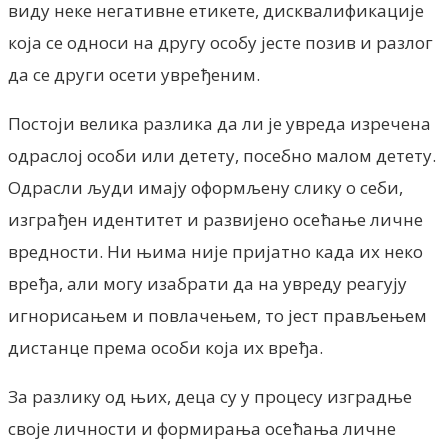
виду неке негативне етикете, дисквалификације
која се односи на другу особу јесте позив и разлог
да се други осети увређеним.
Постоји велика разлика да ли је увреда изречена
одраслој особи или детету, посебно малом детету.
Одрасли људи имају оформљену слику о себи,
изграђен идентитет и развијено осећање личне
вредности. Ни њима није пријатно када их неко
вређа, али могу изабрати да на увреду реагују
игнорисањем и повлачењем, то јест прављењем
дистанце према особи која их вређа.
За разлику од њих, деца су у процесу изградње
своје личности и формирања осећања личне