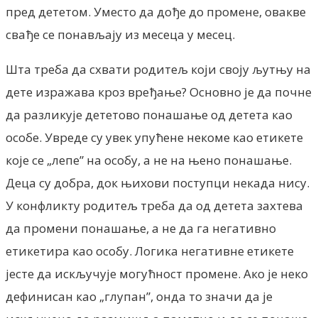
пред дететом. Уместо да дође до промене, овакве
свађе се понављају из месеца у месец.
Шта треба да схвати родитељ који своју љутњу на
дете изражава кроз вређање? Основно је да почне
да разликује дететово понашање од детета као
особе. Увреде су увек упућене некоме као етикете
које се „лепе” на особу, а не на њено понашање.
Деца су добра, док њихови поступци некада нису.
У конфликту родитељ треба да од детета захтева
да промени понашање, а не да га негативно
етикетира као особу. Логика негативне етикете
јесте да искључује могућност промене. Ако је неко
дефинисан као „глупан”, онда то значи да је