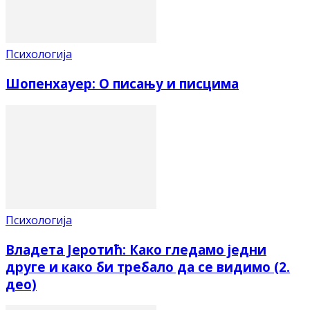
Психологија
Шопенхауер: О писању и писцима
Психологија
Владета Јеротић: Како гледамо једни
друге и како би требало да се видимо (2.
део)