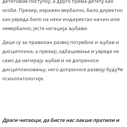
дететовом поступку, а друго према детету као
особи. Презир, изражен вербално, било директно
као увреда било на неки индиректан начин или
невербално, јесте негација љубави.
Деци су за правилан развој потребни и љубав и
дисциплина, а презир, одбацивање и увреде не
само да негирају љубав и не доприносе
дисциплиновању, него доприносе развоју будуће
психопатологије.
Драги читаоци, да бисте нас лакше пратили и