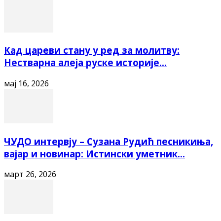
Кад цареви стану у ред за молитву:
Нестварна алеја руске историје...
мај 16, 2026
ЧУДО интервју – Сузана Рудић песникиња,
вајар и новинар: Истински уметник...
март 26, 2026