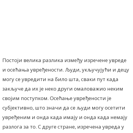
Facebook
X
ReddIt
Email
Pri
Постоји велика разлика између изречене увреде
и осећања увређености. Људи, укључујући и децу
могу се увредити на било шта, сваки пут када
закључе да их је неко други омаловажио неким
својим поступком. Осећање увређености је
субјективно, што значи да се људи могу осетити
увређеним и онда када имају и онда када немају
разлога за то. С друге стране, изречена увреда у