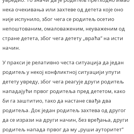
нека очекивања или захтеве од детета које оно
није испунило, због чега се родитељ осетио
непоштованим, омаловаженим, неуваженим од
стране детета, због чега детету „враћа” на исти
начин.
У пракси је релативно честа ситуација да један
родитељ у некој конфликтној ситуацији упути
детету увреду, због чега реагује други родитељ
нападајући првог родитеља пред дететом, како
би га заштитио, тако да настане свађа два
родитеља. Док један родитељ захтева од другог
да се изрази на други начин, без вређања, други
родитељ напада првог да му „руши ауторитет”