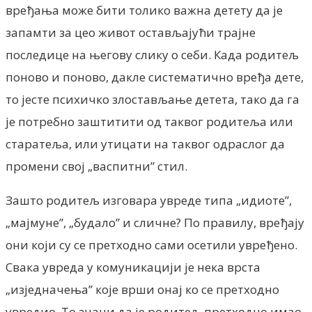
вређања може бити толико важна детету да је
запамти за цео живот остављајући трајне
последице на његову слику о себи. Када родитељ
поново и поново, дакле систематично вређа дете,
то јесте психичко злостављање детета, тако да га
је потребно заштитити од таквог родитеља или
старатеља, или утицати на таквог одраслог да
промени свој „васпитни” стил.
Зашто родитељ изговара увреде типа „идиоте”,
„мајмуне”, „будало” и сличне? По правилу, вређају
они који су се претходно сами осетили увређено.
Свака увреда у комуникацији је нека врста
„изједначења” које врши онај ко се претходно
увредио. То значи да је родитељ претходно имао