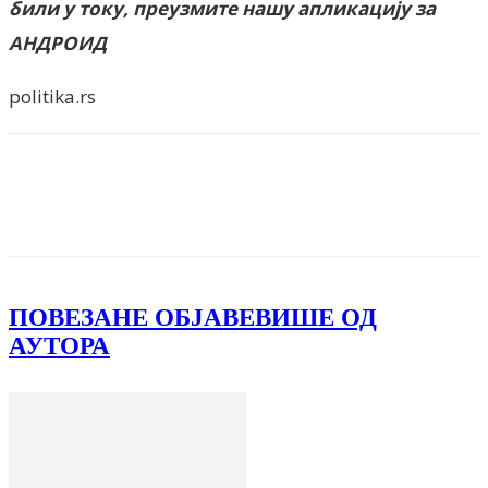
били у току, преузмите нашу апликацију за
АНДРОИД
politika.rs
Facebook
X
ReddIt
Email
Pri
ПОВЕЗАНЕ ОБЈАВЕ
ВИШЕ ОД
АУТОРА