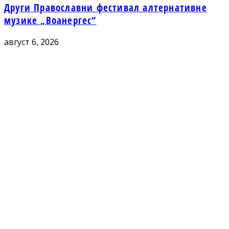
Други Православни фестивал алтернативне
музике „Воанергес“
август 6, 2026