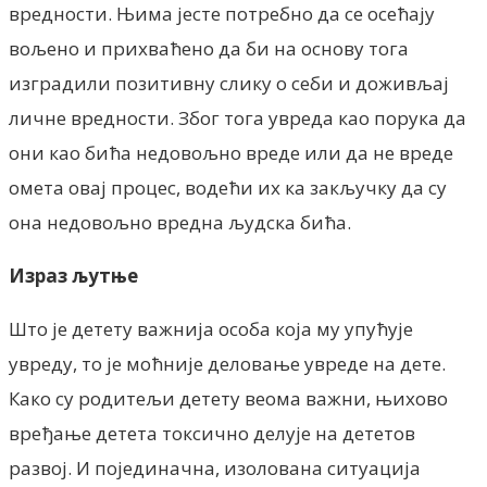
вредности. Њима јесте потребно да се осећају
вољено и прихваћено да би на основу тога
изградили позитивну слику о себи и доживљај
личне вредности. Због тога увреда као порука да
они као бића недовољно вреде или да не вреде
омета овај процес, водећи их ка закључку да су
она недовољно вредна људска бића.
Израз љутње
Што је детету важнија особа која му упућује
увреду, то је моћније деловање увреде на дете.
Како су родитељи детету веома важни, њихово
вређање детета токсично делује на дететов
развој. И појединачна, изолована ситуација