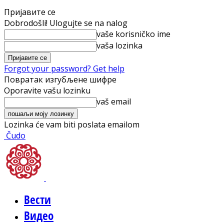
Пријавите се
Dobrodošli! Ulogujte se na nalog
vaše korisničko ime
vaša lozinka
Forgot your password? Get help
Повратак изгубљене шифре
Oporavite vašu lozinku
vaš email
Lozinka će vam biti poslata emailom
Čudo
Вести
Видео