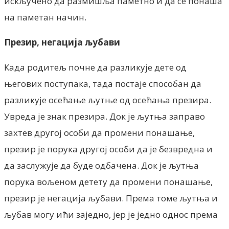
искључено да размишља паметно и да се понаша
на паметан начин.
Презир, негација љубави
Када родитељ почне да разликује дете од
његових поступака, тада постаје способан да
разликује осећање љутње од осећања презира.
Увреда је знак презира. Док је љутња заправо
захтев другој особи да промени понашање,
презир је порука другој особи да је безвредна и
да заслужује да буде одбачена. Док је љутња
порука вољеном детету да промени понашање,
презир је негација љубави. Према томе љутња и
љубав могу ићи заједно, јер је једно однос према