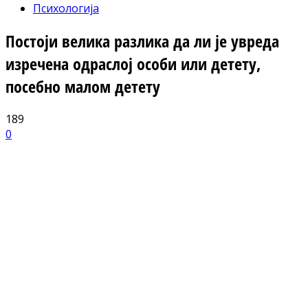
Психологија
Постоји велика разлика да ли је увреда
изречена одраслој особи или детету,
посебно малом детету
189
0