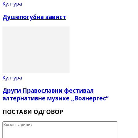
Култура
Душепогубна завист
Култура
Други Православни фестивал
алтернативне музике „Воанергес“
ПОСТАВИ ОДГОВОР