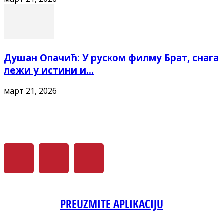
Душан Опачић: У руском филму Брат, снага
лежи у истини и...
март 21, 2026
PREUZMITE APLIKACIJU