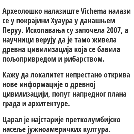
Археолошко налазиште Vichema налази
се у покрајини Хуаура у данашњем
Перуу. Ископавања су започела 2007, а
научници верују да је тамо живела
древна цивилизација која се бавила
пољопривредом и рибарством.
Кажу да локалитет непрестано открива
нове информације о древној
цивилизацији, попут напредног плана
града и архитектуре.
Царал је најстарије претколумбијско
насеље јужноамеричких култура.