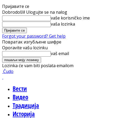
Пријавите се
Dobrodošli! Ulogujte se na nalog
vaše korisničko ime
vaša lozinka
Forgot your password? Get help
Повратак изгубљене шифре
Oporavite vašu lozinku
vaš email
Lozinka će vam biti poslata emailom
Čudo
Вести
Видео
Традиција
Историја