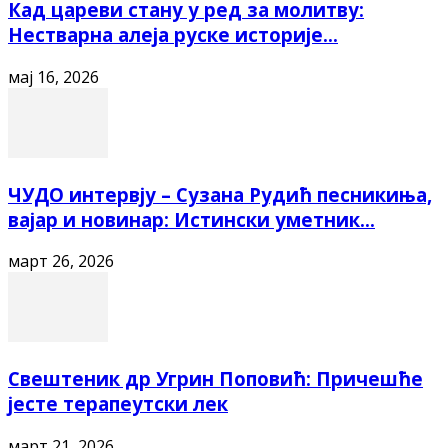
Кад цареви стану у ред за молитву:
Нестварна алеја руске историје...
мај 16, 2026
ЧУДО интервју – Сузана Рудић песникиња,
вајар и новинар: Истински уметник...
март 26, 2026
Свештеник др Угрин Поповић: Причешће
јесте терапеутски лек
март 21, 2026