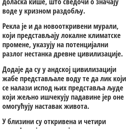
доласка кише, што сведочи о значају
воде у кризном раздобљу.
Рекла је и да новооткривени мурали,
који представљају локалне климатске
промене, указују на потенцијални
разлог нестанка древне цивилизације.
Додаје да су у андској цивилизацији
жабе представљале воду те да лик који
се налази испод њих представља људе
који жељно ишчекују падавине јер оне
омогућују наставак живота.
У близини су откривена и четири