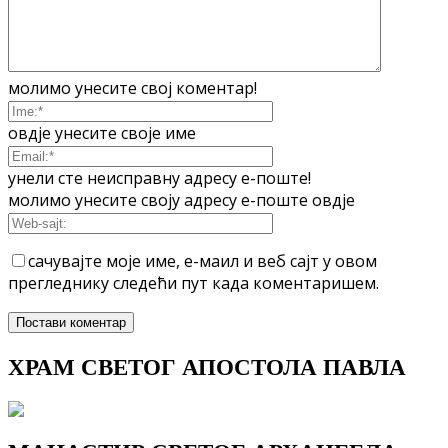
молимо унесите свој коментар!
овдје унесите своје име
унели сте неисправну адресу е-поште!
молимо унесите своју адресу е-поште овдје
сачувајте моје име, е-маил и веб сајт у овом
прегледнику следећи пут када коментаришем.
ХРАМ СВЕТОГ АПОСТОЛА ПАВЛА