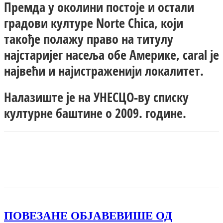
Премда у околини постоје и остали
градови културе Norte Chica, који
такође полажу право на титулу
најстаријег насеља обе Америке, caral је
највећи и најистраженији локалитет.
Налазиште је на УНЕСЦО-ву списку
културне баштине о 2009. године.
Facebook
X
ReddIt
Email
Pri
ПОВЕЗАНЕ ОБЈАВЕ
ВИШЕ ОД