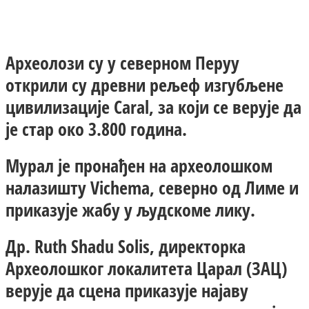
Facebook
X
ReddIt
Email
Pri
Археолози су у северном Перуу
открили су древни рељеф изгубљене
цивилизације Caral, за који се верује да
је стар око 3.800 година.
Мурал је пронађен на археолошком
налазишту Vichema, северно од Лиме и
приказује жабу у људскоме лику.
Др. Ruth Shadu Solis, директорка
Археолошког локалитета Царал (ЗАЦ)
верује да сцена приказује најаву