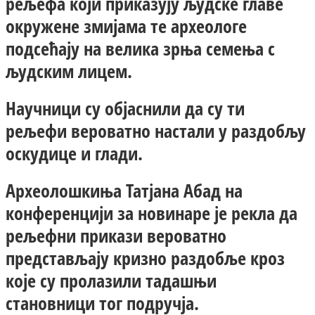
рељефа који приказују људске главе
окружене змијама те археологе
подсећају на велика зрња семења с
људским лицем.
Научници су објаснили да су ти
рељефи вероватно настали у раздобљу
оскудице и глади.
Археолошкиња Татјана Абад на
конференцији за новинаре је рекла да
рељефни прикази вероватно
представљају кризно раздобље кроз
које су пролазили тадашњи
становници тог подручја.