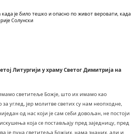
да када је било тешко и опасно по живот веровати, када
трије Солунски
ветој Литургији у храму Светог Димитрија на
 имамо светитеље Божје, што их имамо као
за углед, јер молитве светих су нам неопходне,
иједан од нас који је сам себи довољан, не постоји
 искушења која се постављају пред заједницу, пред
ва је пуна светитеља Божјих, нама знаних, али и