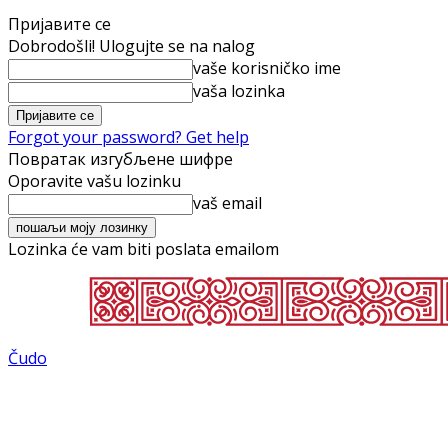
Пријавите се
Dobrodošli! Ulogujte se na nalog
vaše korisničko ime
vaša lozinka
Forgot your password? Get help
Повратак изгубљене шифре
Oporavite vašu lozinku
vaš email
Lozinka će vam biti poslata emailom
Čudo