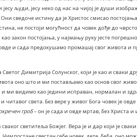
 јесу људи, јесу неко од нас на чијој је души изоб
. Они сведоче истину да је Христос смисао постојања
тина, не постоји могућност да човек дође до чврст
као закон постојања, у најмању руку јесте погрешно, 
ећ овде и сада предокушамо промашај свог живота и
Светог Димитрија Солунског, који је као и сваки др
 живота оно што и ми постављамо као основ свог жи
оју и ми видимо као једини исправан, нормалан и зд
и читавог света. Без вере у живог Бога човек је овде
окречен гроб
– он је сада и овде мртав, без Христа и
 сваког светитеља Божјег. Вера је и дар који је свак
.
Чим
постане свестан себе човек, дете, беба, оно м