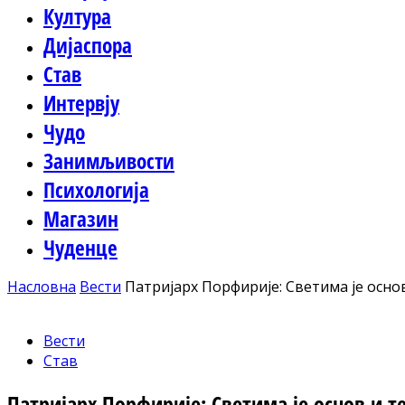
Култура
Дијаспора
Став
Интервју
Чудо
Занимљивости
Психологија
Магазин
Чуденце
Насловна
Вести
Патријарх Порфирије: Светима је осно
Вести
Став
Патријарх Порфирије: Светима је основ и т