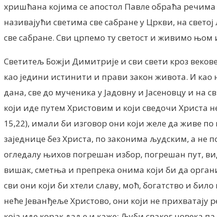
хришћана којима се апостол Павле обраћа речим
називајући светима све сабране у Цркви, на светој 
све сабране. Сви црпемо ту светост и живимо њом и
Светитељ Божји Димитрије и сви свети кроз векове
као једини истинити и прави закон живота. И као 
дана, све до мученика у Јадовну и Јасеновцу и на 
који иде путем Христовим и који сведочи Христа 
15,22), имали би изговор они који желе да живе по
заједнице без Христа, по законима људским, а не по
огледалу њихов погрешан избор, погрешан пут, види
вишак, сметња и препрека онима који би да организ
сви они који би хтели славу, моћ, богатство и бил
неће Јеванђеље Христово, они који не прихватају р
која иде корак даље и каже: Љуби сваког човека п