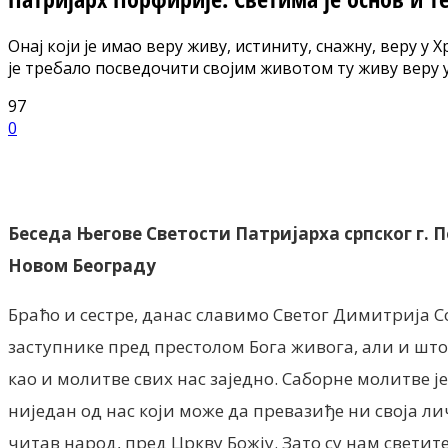
Онај који је имао веру живу, истиниту, снажну, веру у
је требало посведочити својим животом ту живу веру у
97
0
Facebook
X
ReddIt
Email
Pri
Беседа Његове Светости Патријарха српског г. 
Новом Београду
Браћо и сестре, данас славимо Светог Димитрија С
заступнике пред престолом Бога живога, али и што 
као и молитве свих нас заједно. Саборне молитве је
ниједан од нас који може да превазиђе ни своја ли
читав народ, пред Цркву Божју. Зато су нам светит