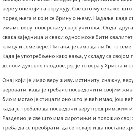
вере у оне који га окружују. Све што му се каже, шт
поред њега и који се брину о њему. Надаље, када 
имамо веру, поверење у своје учитеље. Онда, друга
свака заједница и сваки однос може бити квалитет
клицу и семе вере. Питање је само да ли ће то се
Када је употребљено како ваља, у складу са својом
доноси духовне плодове, јер је то вера у Христа и 
Онај који је имао веру живу, истиниту, снажну, ве
веровати, када је требало посведочити својим живо
био и могао је стицати оно што је већ имао, још већ
када је требало да посведочи веру пред римским и
Разделио је све што има сиротињи и положио свој ж
треба да се преобрати, да се покаје и да постане х