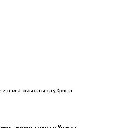
в и темељ живота вера у Христа
емељ живота вера у Христа