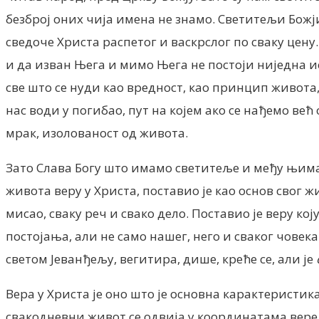
безброј оних чија имена не знамо. Светитељи Божји
сведоче Христа распетог и васкрслог по сваку цену
и да изван Њега и мимо Њега не постоји ниједна ис
све што се нуди као вредност, као принцип живота, 
нас води у погибао, пут на којем ако се нађемо в
мрак, изолованост од живота.
Зато Слава Богу што имамо светитеље и међу њима 
живота веру у Христа, поставио је као основ свог
мисао, сваку реч и свако дело. Поставио је веру к
постојања, али не само нашег, него и сваког човека 
светом Јеванђељу, вегитира, дише, креће се, али је
Вера у Христа је оно што је основна карактеристика
свакодневни живот се одвија у координатама вере