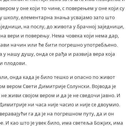
 вером у оне који то чине, с поверењем у оне који су
 у школу, елементарна знања усвајамо зато што
једници, на послу, до живота у брачној заједници,
на вери и поверењу. Нема човека који нема дар,
 прави начин или ће бити погрешно употребљено.
 у нашу душу, онда се рађа и развија вера која
ни плодови.
али, онда када је било тешко и опасно по живот
вом вером Свети Димитрије Солунски. Војвода је
а не живи својом вером и да је не сведочи јавно. И
Димитрије ни часа није часио и није се двоумио.
еравајући га да је на погрешном путу, да и он
е. И као што је увек било, има светеља Божјих, има