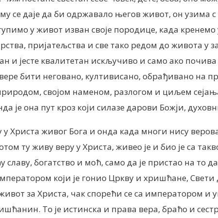
о му се даје да би одржавало његов живот, он узима с
ступимо у живот изван своје породице, када кренемо
рства, пријатељства и све тако редом до живота у за
ан и јесте квалитетан искључиво и само ако почива 
ме вере бити неговано, култивисано, обрађивано на
 природом, својом наменом, разлогом и циљем сејања
онда је она пут кроз који силазе дарови Божји, духов
ру у Христа живог Бога и онда када многи нису веров
том ту живу веру у Христа, живео је и био је са так
у славу, богатство и моћ, само да је пристао на то д
мператором који је гонио Цркву и хришћане, Свети 
ивот за Христа, чак спорећи се са императором и ув
ришћанин. То је истинска и права вера, браћо и сестр