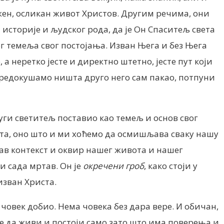
ражен, осликан живот Христов. Другим речима, они
 историје и људског рода, да је Он Спаситељ света
ог темеља свог постојања. Изван Њега и без Њега
а неретко јесте и директно штетно, јесте пут који
 предокушамо ништа друго него сам пакао, потпуни
уги светитељ поставио као темељ и основ свог
вота, оно што и ми хоћемо да осмишљава сваку нашу
рав контекст и оквир нашег живота и нашег
 и сада мртав. Он је
окречени гроб
, како стоји у
 изван Христа.
и човек добио. Нема човека без дара вере. И обичан,
оже да живи и постоји само зато што има поверења и