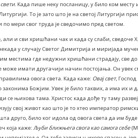
а
свети
. Када пише неку посланицу, у било ком месту 
Литургији. То је зато што је на светој Литургији пр
 по мери свог труда је сведочимо пред светом.
, али и сви хришћани чак и када су слаби, сведоче 
некада у случају Светог Димитрија и миријада муче
свим местима где недужни хришћани страдају, све до 
не може имати другачији начин постојања. Он увек 
 правилима овога света. Када каже:
Овај свет
, Госпо
 законима Божјим. Увек је било таквих, а има их и да
 се њихова тама. Христос када дође ту таму развејав
ују свој живот као што је то хтео император римски
о шта друго, било ког идола од овога света да им бу
еч која каже:
Љуби ближњега свога као самога себе
(М
а и непријатеље. Од тебе зависи њихово спасење, је