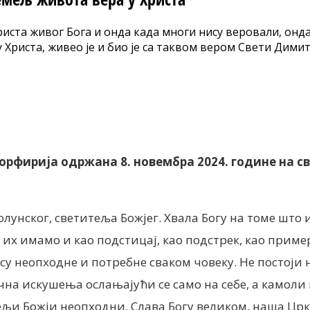
 Христа живог Бога и онда када многи нису веровали, он
 Христа, живео је и био је са таквом вером Свети Дими
nt
Порфирија одржана 8. новембра 2024. године на с
олунског, светитеља Божјег. Хвала Богу на томе што
их имамо и као подстицај, као подстрек, као пример 
су неопходне и потребне сваком човеку. Не постоји н
чна искушења ослањајући се само на себе, а камоли
ељи Божји неопходни. Слава Богу великом, наша Црк