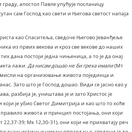
и граду, апостол Павле упућује посланицу
исутан сам Господ као свети и Његова светост напаја
Христа као Спаситеља, сведоче Његово Јеванђеље
ника из првих векова и кроз све векове до наших
тих дана постоји једна чињеница, а то је да онај
смета лажи.
Да нисам дошао не би греха имали
(Мт
д мисли на организовање живота појединца и
нас. Зато што је Господ дошао. Види се јасно као у
а, разбија је, уништава је и зато Христос је
 који је убио Светог Димитрија и као што то хоће
де правило живота и принцип постојања, они који
т 22,37-39; Мк 12,30-31), они који не прихватају реч
р ти знаш истину и немаш оправдање, сведочи је до