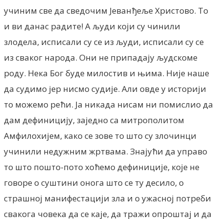
учиним све да сведочим Јеванђеље Христово. То
и ви данас радите! А људи који су чинили
злодела, исписали су се из људи, исписали су се
из сваког народа. Они не припадају људскоме
роду. Нека Бог буде милостив и њима. Није наше
да судимо јер нисмо судије. Али овде у историји
то можемо рећи. Ја никада нисам ни помислио да
дам дефиницију, заједно са митрополитом
Амфилохијем, како се зове то што су злочинци
учинили недужним жртвама. Знајући да управо
то што пошто-пото хоћемо дефиниције, које не
говоре о суштини онога што се ту десило, о
страшној манифестацији зла и о ужасној потреби
свакога човека да се каје, да тражи опроштај и да