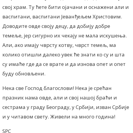
свој храм. Ту ћете бити ојачани и оснажени али и
васпитани, васпитани Јеванђељем Христовим.
Доводите овде своју децу, да добију добре
темеље, јер сигурно их чекају не мала искушења.
Али, ако имају чврсту котву, чврст темељ, ма
колико отишли далеко увек ће знати ко су и шта
су имаће где да се врате и да изнова опет и опет
буду обновљени.
Нека све Господ благослови! Нека је срећан
празник нама овде, али и свој нашој браћи и
сестрама у граду Београду, у Србији, изван Србије
и у читавом свету. Живели на много година!
SPC