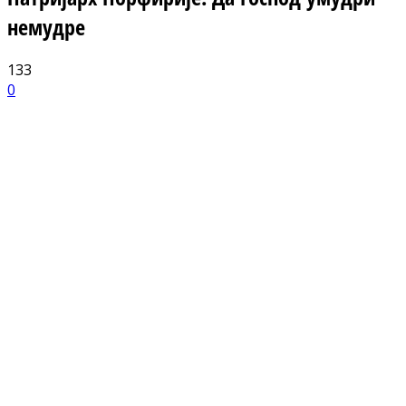
немудре
133
0
Facebook
X
ReddIt
Email
Pri