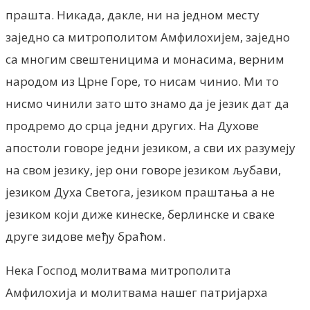
прашта. Никада, дакле, ни на једном месту
заједно са митрополитом Амфилохијем, заједно
са многим свештеницима и монасима, верним
народом из Црне Горе, то нисам чинио. Ми то
нисмо чинили зато што знамо да је језик дат да
продремо до срца једни других. На Духове
апостоли говоре једни језиком, а сви их разумеју
на свом језику, јер они говоре језиком љубави,
језиком Духа Светога, језиком праштања а не
језиком који диже кинеске, берлинске и сваке
друге зидове међу браћом.
Нека Господ молитвама митрополита
Амфилохија и молитвама нашег патријарха