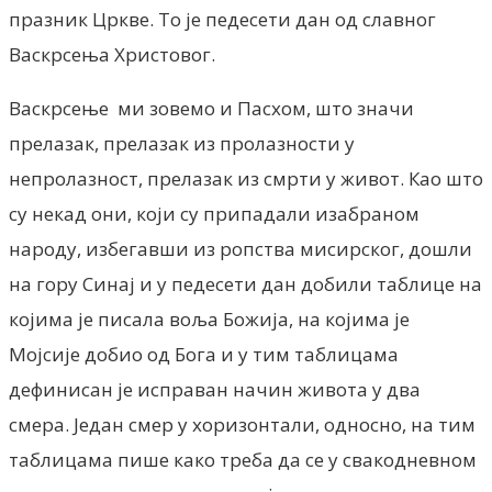
празник Цркве. То је педесети дан од славног
Васкрсења Христовог.
Васкрсење ми зовемо и Пасхом, што значи
прелазак, прелазак из пролазности у
непролазност, прелазак из смрти у живот. Као што
су некад они, који су припадали изабраном
народу, избегавши из ропства мисирског, дошли
на гору Синај и у педесети дан добили таблице на
којима је писала воља Божија, на којима је
Мојсије добио од Бога и у тим таблицама
дефинисан је исправан начин живота у два
смера. Један смер у хоризонтали, односно, на тим
таблицама пише како треба да се у свакодневном