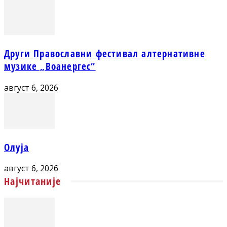
Други Православни фестивал алтернативне
музике „Воанергес“
август 6, 2026
Олуја
август 6, 2026
Најчитаније