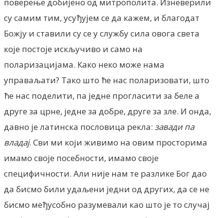
поверење добијено од митрополита. Изневерили
су самим тим, усуђујем се да кажем, и благодат
Божју и ставили су се у службу сила овога света
које постоје искључиво и само на
поларизацијама. Како неко може нама
управаљати? Тако што ће нас поларизовати, што
ће нас поделити, па једне прогласити за беле а
друге за црне, једне за добре, друге за зле. И онда,
давно је латинска пословица рекла:
завади па
владај
. Сви ми који живимо на овим просторима
имамо своје посебности, имамо своје
специфичности. Aли није нам те разлике Бог дао
да бисмо били удаљени једни од других, да се не
бисмо међусобно разумевали као што је то случај