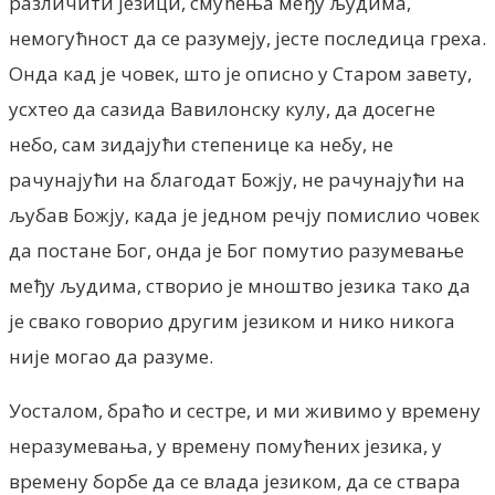
различити језици, смућења међу људима,
немогућност да се разумеју, јесте последица греха.
Онда кад је човек, што је описно у Старом завету,
усхтео да сазида Вавилонску кулу, да досегне
небо, сам зидајући степенице ка небу, не
рачунајући на благодат Божју, не рачунајући на
љубав Божју, када је једном речју помислио човек
да постане Бог, онда је Бог помутио разумевање
међу људима, створио је мноштво језика тако да
је свако говорио другим језиком и нико никога
није могао да разуме.
Уосталом, браћо и сестре, и ми живимо у времену
неразумевања, у времену помућених језика, у
времену борбе да се влада језиком, да се ствара