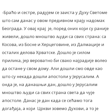
-Браћо и сестре, радујем се заиста у Духу Светоме
што сам данас у овом предивном крају надомак
Београда. У овај крај је, поред оних који су раније
живели, дошло мноштво људи са свих страна: са
Косова, из Босне и Херцеговине, из Далмације и
осталих делова Хрватске. Дошло је силом
прилика, јер вероватно би свако најрадије волео
да остане у свом дому. Али дошли смо овде као
што су некада дошли апостоли у Јерусалим. А
онда је, на данашњи дан, дошло у Јерусалим
мноштво људи са свих страна света да чује
апостоле. Данас је дан када се сећамо тога
догађаја, а који Цркви зовемо Духови, а то је