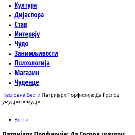
Култура
Дијаспора
Став
Интервју
Чудо
Занимљивости
Психологија
Магазин
Чуденце
Насловна
Вести
Патријарх Порфирије: Да Господ
умудри немудре
Вести
Патријарх Порфирије: Да Господ умудри