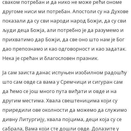
сваком потребан и да нико не може рећи ономе
другоме ниси ми потребан. Апостоли су на Духове
показали да су сви народи народ Божји, да су сви
људи деца Божја, али потребно је да разумемо и
прихватимо дар Божји, да све оно што нам је Бог
дао препознамо и као одговорност и као задатак.
Нека је срећан и благословен празник.
Ја сам заиста данас испуњен изобилном радошћу
што сам овде са вама у Сремчици и сигуран сам
да ћемо се још много пута виђати и овде и на
другим местима. Хвала свештеницима који су
приредили ове околности да можемо да служимо
дивну Литургију, хвала појцима, деци која су се
сабрала, Вама који сте дошли овде. Долазите у