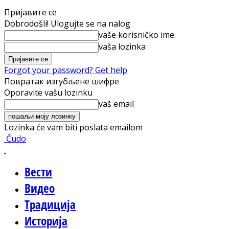
Пријавите се
Dobrodošli! Ulogujte se na nalog
vaše korisničko ime
vaša lozinka
Forgot your password? Get help
Повратак изгубљене шифре
Oporavite vašu lozinku
vaš email
Lozinka će vam biti poslata emailom
Čudo
Вести
Видео
Традиција
Историја