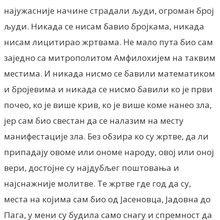
најужасније начине страдали људи, огроман број
људи. Никада се нисам бавио бројкама, никада
нисам лицитирао жртвама. Не мало пута био сам
заједно са митрополитом Амфилохијем на таквим
местима. И никада нисмо се бавили математиком
и бројевима и никада се нисмо бавили ко је први
почео, ко је више крив, ко је више коме нанео зла,
јер сам био свестан да се налазим на месту
манифестације зла. Без обзира ко су жртве, да ли
припадају овоме или ономе народу, овој или оној
вери, достојне су најдубљег поштовања и
најснажније молитве. Те жртве где год да су,
места на којима сам био од Јасеновца, Јадовна до
Пага, у мени су будила само снагу и спремност да