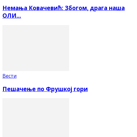
Немања Ковачевић: Збогом, драга наша
ОЛИ…
Вести
Пешачење по Фрушкој гори