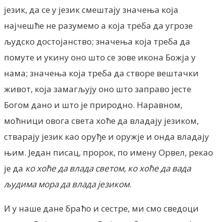
језик, да се у језик смештају значења која
најчешће не разумемо а која треба да угрозе
људско достојанство; значења која треба да
помуте и укину оно што се зове икона Божја у
нама; значења која треба да створе вештачки
живот, која замагљују оно што заправо јесте
Богом дано и што је природно. Наравном,
моћници овога света хоће да владају језиком,
стварају језик као оруђе и оружје и онда владају
њим. Један писац, пророк, по имену Орвел, рекао
је да
ко хоће да влада светом, ко хоће да вада
људима мора да влада језиком
.
И у наше дане браћо и сестре, ми смо сведоци