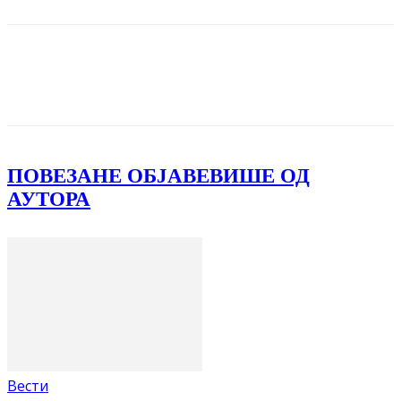
Facebook
X
ReddIt
Email
Pri
ПОВЕЗАНЕ ОБЈАВЕ
ВИШЕ ОД
АУТОРА
Вести