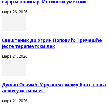
вајар и новинар: Истински уметник...
март 26, 2026
Свештеник др Угрин Поповић: Причешће
јесте терапеутски лек
март 21, 2026
Душан Опачић: У руском филму Брат, снага
лежи у истини и...
март 21, 2026