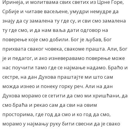
Иринеја, и молитвама свих светих из Црне Горе,
Србије и читаве васељене, умудри немудре да
знају да су замалена ту где су, и сви смо замалена
ту где смо, и да нам ваља дати одговор на
поверење које смо добили. Бог је љубав, Бог
прихвата сваког човека, свакоме прашта. Али, Бог
је и педагог, и ако изневеравамо поверење може
нас поучити тамо где се најмање надамо. Браћо и
сестре, на дан Духова праштајте ми што сам
можда изнео и понеку горку реч. Али на дан
Духова морамо се сетити да смо ми хришћани, да
смо браћа и рекао сам да сви на овим
просторима, где год да смо и ко год да смо,
морамо у најмању руку бити свесни да је свако