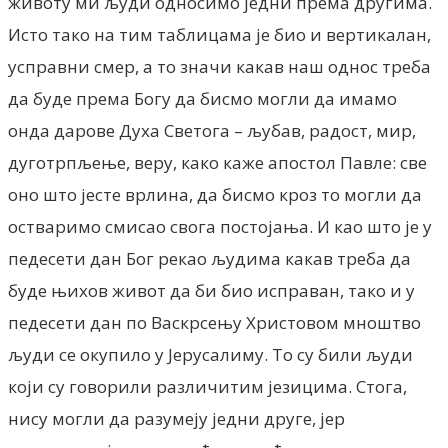
животу ми људи односимо једни према другима.
Исто тако на тим таблицама је био и вертикалан,
усправни смер, а то значи какав наш однос треба
да буде према Богу да бисмо могли да имамо
онда дарове Духа Светога – љубав, радост, мир,
дуготрпљење, веру, како каже апостол Павле: све
оно што јесте врлина, да бисмо кроз то могли да
остваримо смисао свога постојања. И као што је у
педесети дан Бог рекао људима какав треба да
буде њихов живот да би био исправан, тако и у
педесети дан по Васкрсењу Христовом мноштво
људи се окупило у Јерусалиму. То су били људи
који су говорили различитим језицима. Стога,
нису могли да разумеју једни друге, јер