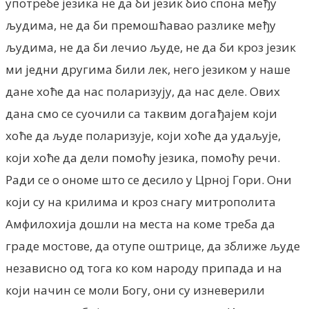
употребе језика не да би језик био спона међу
људима, не да би премошћавао разлике међу
људима, не да би лечио људе, не да би кроз језик
ми једни другима били лек, него језиком у наше
дане хоће да нас поларизују, да нас деле. Ових
дана смо се суочили са таквим догађајем који
хоће да људе поларизује, који хоће да удаљује,
који хоће да дели помоћу језика, помоћу речи.
Ради се о ономе што се десило у Црној Гори. Они
који су на крилима и кроз снагу митрополита
Амфилохија дошли на места на коме треба да
граде мостове, да отупе оштрице, да зближе људе
независно од тога ко ком народу припада и на
који начин се моли Богу, они су изневерили