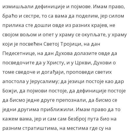
измишљали дефиниције и појмове. Имам право,
браћо и сестре, то са вама да поделим, јер силом
прилика сте дошли овде из разних крајев, не
својом вољом и опет у храму се окупљате, у храму
који је посвећен Светој Тројици, на дан
Педесетнице, на дан Духова долазите овде да
посведочите да у Христу, и у Цркви, Духови о
томе сведоче и догађаји, проповеди светих
апостола у Јерусалиму; да језици постоје као дар
Божји, да појмови постоје, да дефиниције постоје
да бисмо једне друге препознали, да бисмо се
једни другима приближили. Имам право да то
кажем вама, јер и сам сам безброј пута био на
разним стратиштима, на местима где су на