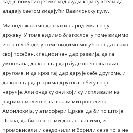
кад је помутио језике код људи који су хтели да
владају светом зидајући Вавилонску кулу.
Ми подржавамо да сваки народ има своју
државу. У томе видимо благослов, у томе видимо
израз слободе, у томе видимо могућност да свако
свој посебан, специфичан дар развија, да га
умножава, да кроз тај дар буде препознатљив
другоме, и да кроз тај дар дарује себе другоме, и
да кроз тај дар прима другога себи у своје
наручје. Али онда су они који су испливали на
једрима молитве, на снази митрополита
Амфилохија, у атмосфери Цркве, да би то што је
Црква, да би то што ми данас славимо, и
промовисали и сведочили и борили се за то, а не