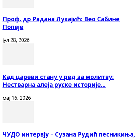
Проф. др Радана Лукајић: Вео Сабине
Попеје
јул 28, 2026
Кад цареви стану у ред за молитву:
Нестварна алеја руске историје...
мај 16, 2026
ЧУДО интервју – Сузана Рудић песникиња,