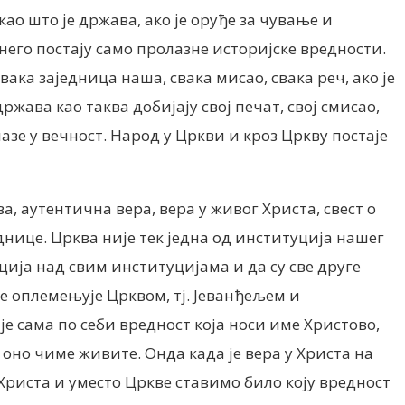
као што је држава, ако је оруђе за чување и
 него постају само пролазне историјске вредности.
ака заједница наша, свака мисао, свака реч, ако је
жава као таква добијају свој печат, свој смисао,
азе у вечност. Народ у Цркви и кроз Цркву постаје
а, аутентична вера, вера у живог Христа, свест о
еднице. Црква није тек једна од институција нашег
ција над свим институцијама и да су све друге
се оплемењује Црквом, тј. Јеванђељем и
је сама по себи вредност која носи име Христово,
е оно чиме живите. Онда када је вера у Христа на
о Христа и уместо Цркве ставимо било коју вредност