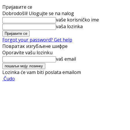
Пријавите се
Dobrodošli! Ulogujte se na nalog
vaše korisničko ime
vaša lozinka
Forgot your password? Get help
Повратак изгубљене шифре
Oporavite vašu lozinku
vaš email
Lozinka će vam biti poslata emailom
Čudo