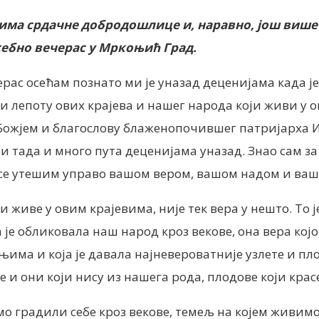
чима срдачне добродошлице и, наравно, још више х
себно вечерас у Мркоњић Град.
ерас осећам познато ми је уназад деценијама када је
и лепоту ових крајева и нашег народа који живи у 
 Божјем и благослову блаженопочившег патријарха И
 тада и много пута деценијама уназад. Знао сам за 
да се утешим управо вашом вером, вашом надом и ва
и живе у овим крајевима, није тек вера у нешто. То 
ја је обликовала наш народ кроз векове, она вера ко
ењима и која је давала најневероватније узлете и п
и они који нису из нашега рода, плодове који красе
 смо градили себе кроз векове, темељ на којем живимо