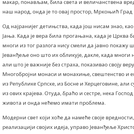
макар, понављам, била света и величанствена вре
наш народ, онда је то овај простор, Мркоњић Град
Од најранијег детињства, када још нисам знао, ка
Јања. Када је вера била прогањана, када је Црква б
многи из тог разлога нису смели да јавно покажу шт
Јеванђеље оно што их обликује, дакле, када многи н
али што је важније без страха, показивао своју в
Многобројни монаси и монахиње, свештенство и еп
из Републике Српске, из Босне и Херцеговине, али 
из ових крајева. Отуда, браћо и сестре, нека Госп
живота и онда нећемо имати проблема.
Модерни свет који хоће да намеће своје вредности,
реализацији својих идеја, управо Јеванђеље Хрис