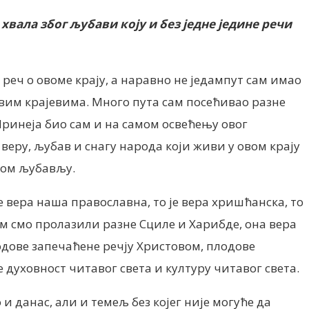
вала због љубави коју и без једне једине речи
 реч о овоме крају, а наравно не једампут сам имао
овим крајевима. Много пута сам посећивао разне
ринеја био сам и на самом освећењу овог
веру, љубав и снагу народа који живи у овом крају
шом љубављу.
је вера наша православна, то је вера хришћанска, то
јом смо пролазили разне Сциле и Харибде, она вера
лодове запечаћене речју Христовом, плодове
 духовност читавог света и културу читавог света.
 и данас, али и темељ без којег није могуће да