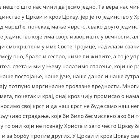
нешто што нас чини да јесмо једно. Та вера нас чини 
инство у Цркви и кроз Цркву, јер је то јединство у Х
 чвршће, понекад мање чврсто, свако друго јединст
есте јединство које има своје извориште у вечности, 
оји смо крштени у име Свете Тројице, надилази свак
зумеју оно, браћо и сестро, чиме ви живите, а то је у
ситељ света и ми у Њему налазимо спасење, који не 
 наше постојање, наше јуче, наше данас и наше сутр
ају потпуно маргиналне пролазне вредности. Многи к
Омега, почетак и крај, онај кроз чију промисао о на
 носимо свој крст и да наш крст не буде само наш не
скључиво страдање, које би било бесмислено ако би т
ју то они који не познају Христа и зато често Цркву 
и за борбу против других. У Цркви и кроз Цркву све