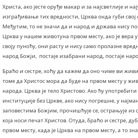
Христа, ако јесте оруђе макар и за најсветлије и н
изграђивање тих вредности, Црква онда губи свој с
Међутим, то не значи да и народ и држава нису пов
Црква у нашем животуна првом месту, ако је вера у 
своју пуноћу, они расту и нису само пролазне вредн
народ Божји, постаје изабрани народ, постаје наро
Браћо и сестре, хоћу да кажем да оно чиме ви живит
томе да Христос мора да буде на првом месту у жив
народа. Црква је тело Христово. Ако ћу употребити
институције без Цркве, ако нису погрешне, у најма
заповестима Божјим, прочишћује се, острањује из с
која носи печат Христов. Отуда, браћо и сестре, дуб
првом месту, када је Црква на првом месту, а то зн