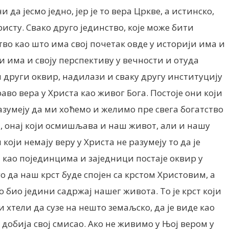
да јесмо једно, јер је то вера Цркве, а истинско,
ристу. Свако друго јединство, које може бити
во као што има свој почетак овде у историји има и
али има и своју перспективу у вечности и отуда
и други оквир, надилази и сваку другу институцију
право вера у Христа као живог Бога. Постоје они који
разумеју да ми хоћемо и желимо пре свега богатство
а, онај који осмишљава и наш живот, али и нашу
оји немају веру у Христа не разумеју то да је
ма као појединцима и заједници постаје оквир у
го да наш крст буде спојен са крстом Христовим, а
о био једини садржај нашег живота. То је крст који
би хтели да сузе на нешто земаљско, да је виде као
 добија свој смисао. Ако не живимо у Њој вером у