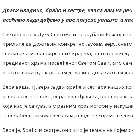
Драги Владико, браћо и сестре, хвала вам на ре
осећамо када дођемо у ове крајеве уопште, а по
Све оно што у Духу Светоме и по љубави Божјој веч
прилике да доживим конкретно љубав, веру, снагу 
светиње и манастире ових крајева, а по промислу
предивног храма посвећеног Светом Сави, био сам и
и зато сваки пут када сам долазио, долазио сам 
Вера ваша, тј. вера људи браће и сестара наших кој
је вера светосавска, вера јеванђељска, она вера ко
која нас је сачувала у разним кроз историју искуш
запечаћене ликом Његовим, плодове којима се диве 
Вера је, браћо и сестре, оно што је темељ на којем