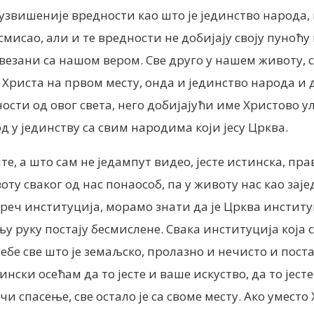
ајузвишеније вредности као што је јединство народа, 
мисао, али и те вредности не добијају своју пуноћу
езани са нашом вером. Све друго у нашем животу, св
Христа на првом месту, онда и јединство народа и др
ости од овог света, него добијајући име Христово ул
д у јединству са свим народима који јесу Црква.
е, а што сам не једампут видео, јесте истинска, прав
оту сваког од нас понаособ, па у животу нас као зај
 реч институција, морамо знати да је Црква институ
њу руку постају бесмислене. Свака институција која 
ебе све што је земаљско, пролазно и нечисто и поста
ински осећам да то јесте и ваше искуство, да то јест
ачи спасење, све остало је са своме месту. Ако умест