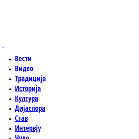
Вести
Видео
Традиција
Историја
Култура
Дијаспора
Став
Интервју
Чудо