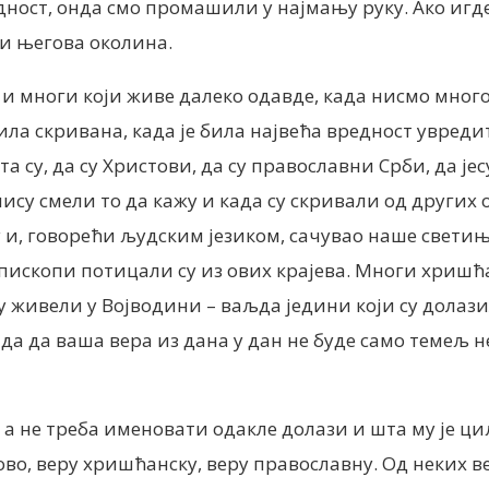
дност, онда смо промашили у најмању руку. Ако игд
 и његова околина.
о и многи који живе далеко одавде, када нисмо мног
ила скривана, када је била највећа вредност увредит
а су, да су Христови, да су православни Срби, да је
ису смели то да кажу и када су скривали од других о
еру и, говорећи људским језиком, сачувао наше свет
ископи потицали су из ових крајева. Многи хришћан
су живели у Војводини – ваљда једини који су долази
од да да ваша вера из дана у дан не буде само теме
 а не треба именовати одакле долази и шта му је ци
тово, веру хришћанску, веру православну. Од неких