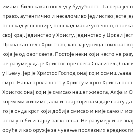
имамо било какав поглед у будућност. Та вера јесте 
право, аутентично и несаломиво јединство јесте јед
понекад успешније, понекад мање успешно, понекад
свој крај. Јединство у Христу, јединство у Цркви ј
Црква као тело Христово, као заједница свих нас к
која је од овог света. Постоје неки који често не ра
не разумеју да је Христос пре свега Спаситељ, Спа
у Њему, јер је Христос Господ онај који осмишљава
смрт. Наша пролазност у Христу и кроз Христа пост
Христос онај који је смисао нашег живота, Алфа и 
којем ми живимо, али и онај који нам даје снагу да
то је онда крст који добија смисао и није само и и
носи у себи и тајну васкрсења. Не разумеју и не зна
оруђе и као оружје за чување пролазних вредности 