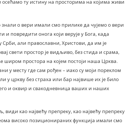
е осећамо ту истину на просторима на којима живи
о знали о вери имали смо прилике да чујемо о вери
и и повредити онога који верује у Бога, када
су Срби, али православни, Христови, да им је
вај свети простор је видљиво, без стида и срама,
иње широм простора на којем постоји наша Црква.
и у месту где сам рођен – иако су моји пореклом
ли у цркву без страха или бар највише их је било
љ него и оквир и свакодневница ваших и наших
љ, види као највећу препреку, као највећу препреку
 веома високо позиционираних функција имали смо