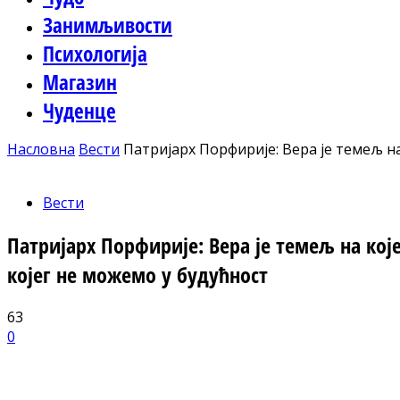
Занимљивости
Психологија
Магазин
Чуденце
Насловна
Вести
Патријарх Порфирије: Вера је темељ на 
Вести
Патријарх Порфирије: Вера је темељ на кој
којег не можемо у будућност
63
0
Facebook
X
ReddIt
Email
Pri