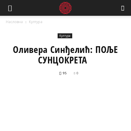
Насловна
Култура
Култура
Оливера Синђелић: ПОЉЕ
СУНЦОКРЕТА
95
0