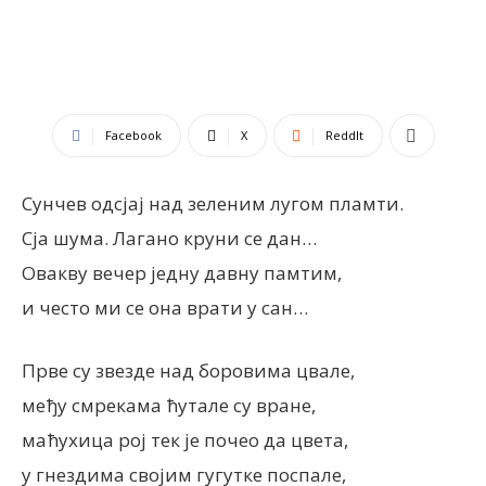
Facebook
X
ReddIt
Сунчев одсјај над зеленим лугом пламти.
Сја шума. Лагано круни се дан…
Овакву вечер једну давну памтим,
и често ми се она врати у сан…
Прве су звезде над боровима цвале,
међу смрекама ћутале су вране,
маћухица рој тек је почео да цвета,
у гнездима својим гугутке поспале,