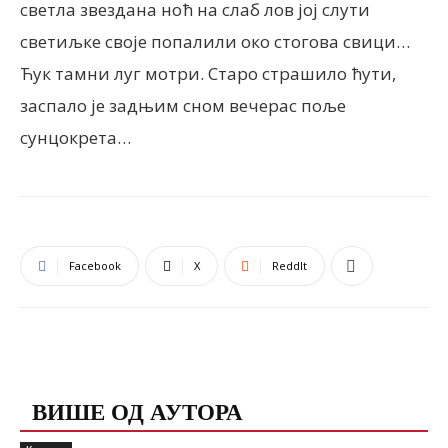
светла звездана ноћ на слаб лов јој слути
светиљке своје попалили око стогова свици…
Ћук тамни луг мотри. Старо страшило ћути,
заспало је задњим сном вечерас поље
сунцокрета…
Facebook
X
ReddIt
ПОВЕЗАНЕ ОБЈАВЕ
ВИШЕ ОД АУТОРА