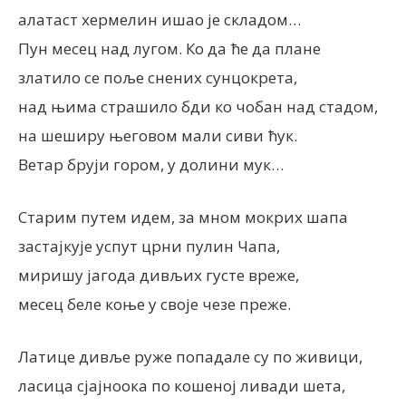
алатаст хермелин ишао је складом…
Пун месец над лугом. Ко да ће да плане
златило се поље снених сунцокрета,
над њима страшило бди ко чобан над стадом,
на шеширу његовом мали сиви ћук.
Ветар бруји гором, у долини мук…
Старим путем идем, за мном мокрих шапа
застајкује успут црни пулин Чапа,
миришу јагода дивљих густе вреже,
месец беле коње у своје чезе преже.
Латице дивље руже попадале су по живици,
ласица сјајноока по кошеној ливади шета,