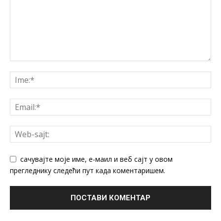
сачувајте моје име, е-маил и веб сајт у овом
прегледнику следећи пут када коментаришем.