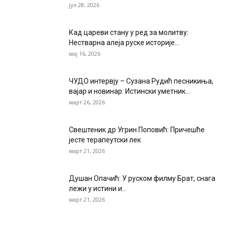
јул 28, 2026
Кад цареви стану у ред за молитву:
Нестварна алеја руске историје...
мај 16, 2026
ЧУДО интервју – Сузана Рудић песникиња,
вајар и новинар: Истински уметник...
март 26, 2026
Свештеник др Угрин Поповић: Причешће
јесте терапеутски лек
март 21, 2026
Душан Опачић: У руском филму Брат, снага
лежи у истини и...
март 21, 2026