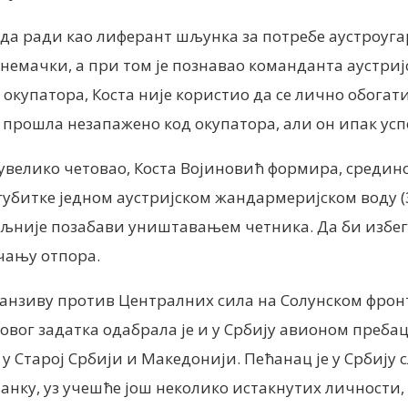
 да ради као лиферант шљунка за потребе аустроуга
немачки, а при том је познавао команданта аустриј
е окупатора, Коста није користио да се лично обогат
 прошла незапажено код окупатора, али он ипак усп
 увелико четовао, Коста Војиновић формира, средин
губитке једном аустријском жандармеријском воду (3
озбиљније позабави уништавањем четника. Да би изб
чању отпора.
фанзиву против Централних сила на Солунском фрон
 овог задатка одабрала је и у Србију авионом преб
у Старој Србији и Македонији. Пећанац је у Србију с
танку, уз учешће још неколико истакнутих личности