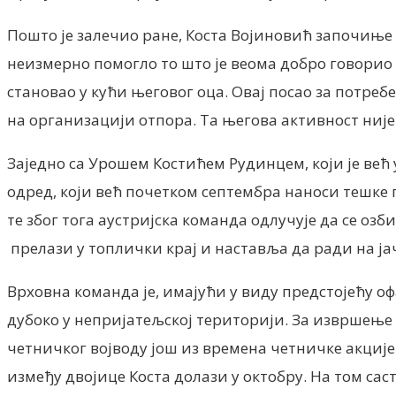
Пошто је залечио ране, Коста Војиновић започиње
неизмерно помогло то што је веома добро говорио 
становао у кући његовог оца. Овај посао за потреб
на организацији отпора. Та његова активност није
Заједно са Урошем Костићем Рудинцем, који је већ
одред, који већ почетком септембра наноси тешке 
те због тога аустријска команда одлучује да се 
прелази у топлички крај и наставља да ради на ја
Врховна команда је, имајући у виду предстојећу о
дубоко у непријатељској територији. За извршење
четничког војводу још из времена четничке акције 
између двојице Коста долази у октобру. На том сас