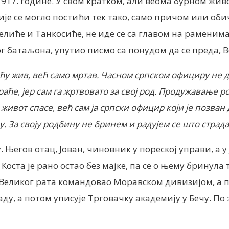
 1917. године. У свом кратком, али веома бурном жив
ије се могло постићи тек тако, само причом или об
елиће и Танкосиће, не иде се са главом на раменима.
ог батаљона, упутио писмо са понудом да се преда, В
ећу жив, већ само мртав. Часном српском официру не 
аће, јер сам га жртвовато за свој род. Продужавање р
 живот спасе, већ сам ја српски официр који је позван
у. За своју родбину не бринем и радујем се што страда
у. Његов отац, Јован, чиновник у пореској управи, а
оста је рано остао без мајке, па се о њему бринула
ме Великог рата командовао Моравском дивизијом, а 
аду, а потом уписује Трговачку академију у Бечу. П