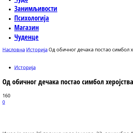
Занимљивости
Психологија
Магазин
Чуденце
Насловна
Историја
Од обичног дечака постао симбол х
Историја
Од обичног дечака постао симбол херојства
160
0
Facebook
X
ReddIt
Email
Pri