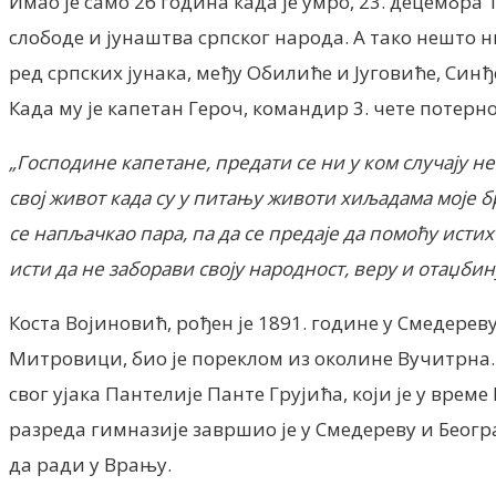
Имао је само 26 година када је умро, 23. децембра
слободе и јунаштва српског народа. А тако нешто н
ред српских јунака, међу Обилиће и Југовиће, Синђ
Када му је капетан Героч, командир 3. чете потерн
„Господине капетане, предати се ни у ком случају н
свој живот када су у питању животи хиљадама моје бр
се напљачкао пара, па да се предаје да помоћу истих
исти да не заборави своју народност, веру и отаџбин
Коста Војиновић, рођен је 1891. године у Смедерев
Митровици, био је пореклом из околине Вучитрна. К
свог ујака Пантелије Панте Грујића, који је у вре
разреда гимназије завршио је у Смедереву и Беогр
да ради у Врању.