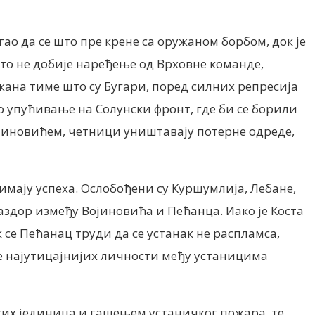
о да се што пре крене са оружаном борбом, док је
а то не добије наређење од Врховне команде,
ежана тиме што су Бугари, поред силних репресија
о упућивање на Солунски фронт, где би се борили
Војиновићем, четници уништавају потерне одреде,
 имају успеха. Ослобођени су Куршумлија, Лебане,
раздор између Војиновића и Пећанца. Иако је Коста
се Пећанац труди да се устанак не распламса,
е најутицајнијих личности међу устаницима
чких јединица и гашењем устаничког пожара, те