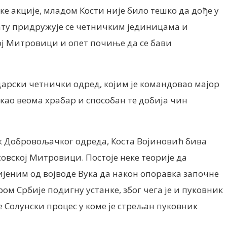
ке акције, младом Кости није било тешко да дође у
ату придружује се четничким јединицама и
кој Митровици и опет почиње да се бави
дарски четнички одред, којим је командовао мајор
 као веома храбар и способан те добија чин
ик Добровољачког одреда, Коста Војиновић бива
совској Митровици. Постоје неке теорије да
ијеним од војводе Вука да након опоравка започне
м Србије подигну устанке, због чега је и пуковник
е Солунски процес у коме је стрељан пуковник