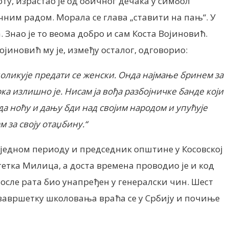
оту, израстао је од обичног дечака у симбол
ичним радом. Морала се глава „ставити на пањ“. У
 Знао је то веома добро и сам Коста Војиновић.
ојиновић му је, између осталог, одговорио:
доликује предати се женски. Онда најмање бринем за
ока излишно је. Нисам ја вођа разбојничке банде који
 да ноћу и дању бди над својим народом и упућује
м за своју отаџбину.“
 у једном периоду и председник општине у Косовској
 тетка Милица, а доста времена проводио је и код
после рата био унапређен у генералски чин. Шест
о завршетку школовања враћа се у Србију и почиње