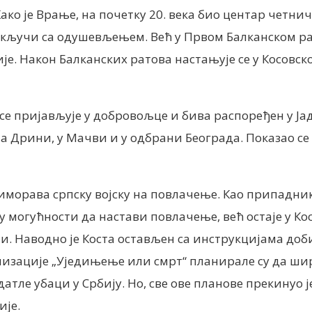
ко је Врање, на почетку 20. века био центар четнич
рикључи са одушевљењем. Већ у Првом Балканском р
ије. Након Балканских ратова настањује се у Косовс
 се пријављује у добровољце и бива распоређен у Ја
на Дрини, у Мачви и у одбрани Београда. Показао се
риморава српску војску на повлачење. Као припадн
 у могућности да настави повлачење, већ остаје у Ко
и. Наводно је Коста остављен са инструкцијама доб
изације „Уједињење или смрт“ планирале су да широ
тле убаци у Србију. Но, све ове планове прекинуо ј
ије.