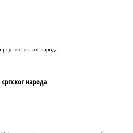
еројства српског народа
 српског народа
nt