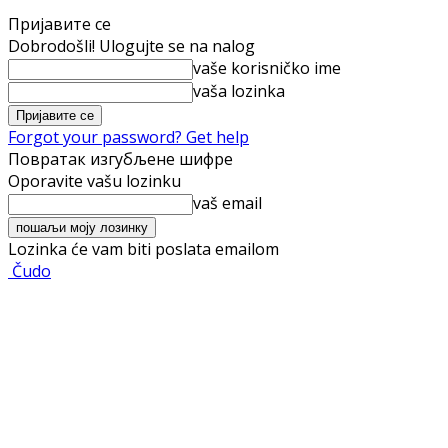
Пријавите се
Dobrodošli! Ulogujte se na nalog
vaše korisničko ime
vaša lozinka
Forgot your password? Get help
Повратак изгубљене шифре
Oporavite vašu lozinku
vaš email
Lozinka će vam biti poslata emailom
Čudo