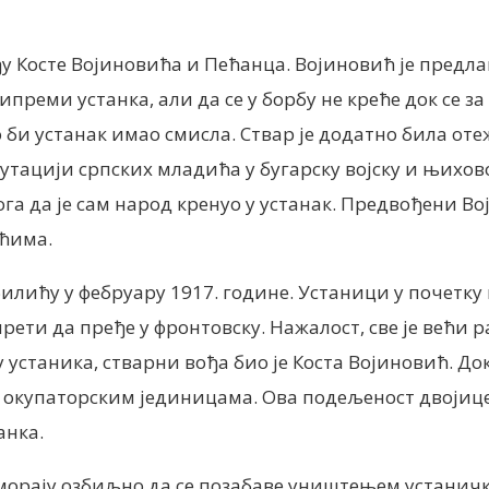
Косте Војиновића и Пећанца. Војиновић је предлага
преми устанка, али да се у борбу не креће док се з
о би устанак имао смисла. Ствар је додатно била от
утацији српских младића у бугарску војску и њихов
тога да је сам народ кренуо у устанак. Предвођени 
ићима.
билићу у фебруару 1917. године. Устаници у почетку
прети да пређе у фронтовску. Нажалост, све је већи 
станика, стварни вођа био је Коста Војиновић. Док 
а окупаторским јединицама. Ова подељеност двојиц
анка.
а морају озбиљно да се позабаве уништењем устани