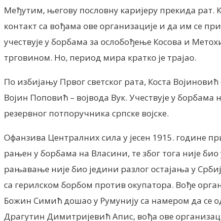
Међутим, његову пословну каријеру прекида рат. Ка
контакт са вођама ове организације и да им се п
учествује у борбама за ослобођење Косова и Метох
трговином. Но, период мира кратко је трајао.
По избијању Првог светског рата, Коста Војиновић
Војин Поповић – војвода Вук. Учествује у борбама 
резервног потпоручника српске војске.
Офанзива Централних сила у јесен 1915. године п
рањен у борбама на Власини, те због тога није био
рањавање није био једини разлог остајања у Србиј
са герилском борбом против окупатора. Вође орган
Божин Симић дошао у Румунију са намером да се ода
Драгутин Димитријевић Апис, вођа ове организац