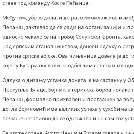
ставе под команду Косте Пећанца.
Међутим, убрзо долази до размимоилажење између 
Пећанац захтевао да се ради на организацији и при
односно чекало се на пробој Солунског фронта, как
над српским становништвом, донели одлуку о регр
против српске војске. Ова чињеница довела је до 
које су Бугари послали за одбеглим српским млад
Одлука о дизању устанка донета је на састанку у О
Прокупље, Блаце, Бојник, а герилска борба полако 
Пећанац формално прихваћен и проглашен за вођу у
дотле Војиновић има великих успеха у сукобима с
почиње негативно да се одражава и на сам ток уст
Са друге стране, Аустријанци и Бугари схватају д