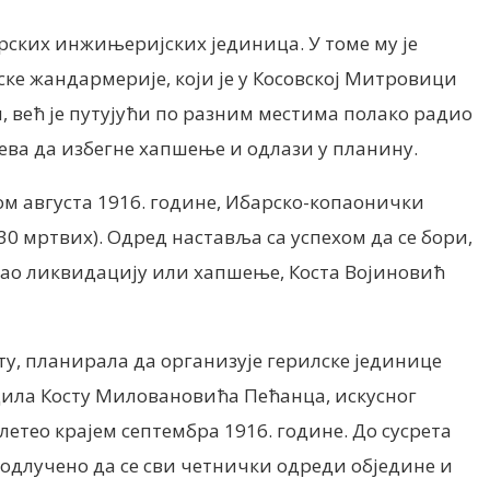
рских инжињеријских јединица. У томе му је
ске жандармерије, који је у Косовској Митровици
и, већ је путујући по разним местима полако радио
ева да избегне хапшење и одлази у планину.
ом августа 1916. године, Ибарско-копаонички
0 мртвих). Одред наставља са успехом да се бори,
егао ликвидацију или хапшење, Коста Војиновић
ту, планирала да организује герилске јединице
ацила Косту Миловановића Пећанца, искусног
летео крајем септембра 1916. године. До сусрета
, одлучено да се сви четнички одреди обједине и