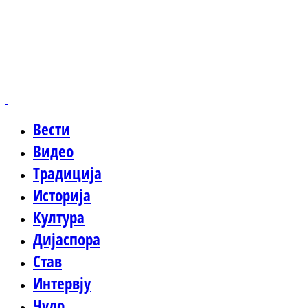
Вести
Видео
Традиција
Историја
Култура
Дијаспора
Став
Интервју
Чудо