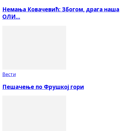
Немања Ковачевић: Збогом, драга наша
ОЛИ…
Вести
Пешачење по Фрушкој гори