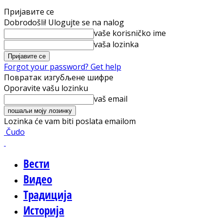
Пријавите се
Dobrodošli! Ulogujte se na nalog
vaše korisničko ime
vaša lozinka
Forgot your password? Get help
Повратак изгубљене шифре
Oporavite vašu lozinku
vaš email
Lozinka će vam biti poslata emailom
Čudo
Вести
Видео
Традиција
Историја