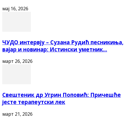
мај 16, 2026
ЧУДО интервју – Сузана Рудић песникиња,
вајар и новинар: Истински уметник...
март 26, 2026
Свештеник др Угрин Поповић: Причешће
јесте терапеутски лек
март 21, 2026