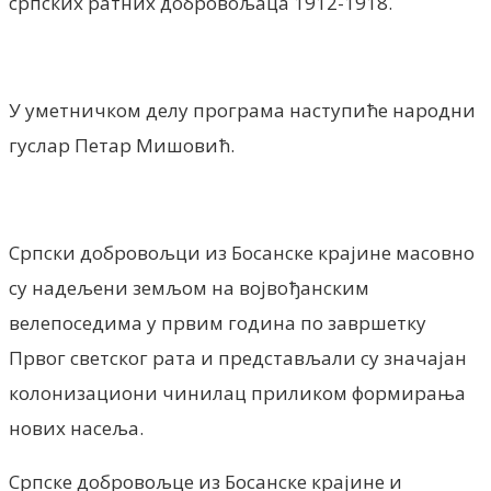
српских ратних добровољаца 1912-1918.
У уметничком делу програма наступиће народни
гуслар Петар Мишовић.
Српски добровољци из Босанске крајине масовно
су надељени земљом на војвођанским
велепоседима у првим година по завршетку
Првог светског рата и представљали су значајан
колонизациони чинилац приликом формирања
нових насеља.
Српске добровољце из Босанске крајине и