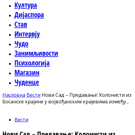
Култура
Дијаспора
Став
Интервју
Чудо
Занимљивости
Психологија
Магазин
Чуденце
Насловна
Вести
Нови Сад – Предавање: Колонисти из
Босанске крајине у војвођанским крајевима између...
Вести
Нови Сад – Предавање: Колонисти из