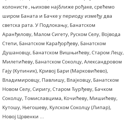
колонисте , њихове најближе рођаке, срећемо
широм Баната и Бачке у периоду између два
светска рата. У Подлокању, Банатском
Аранђелову, Малом Сигету, Руском Селу, Војвода
Степи, Банатском Карађорђеву, Банатском
Душановцу, Банатском Вишњићеву, Старом Лецу,
Милетићеву, Банатском Соколцу, Александровом
Гају (Купиник), Кривој Бари (Марковићево),
Владимировцу, Павлишу, Влајковцу, Банатском
Новом Селу, Сиригу, Старом Ђурђеву, Бачком
Соколцу, Томиславцима, Кочићеву, Мишићеву,
Кутошу, Његошеву, Кулском Соколцу (Липар),
Новој Црвенки …