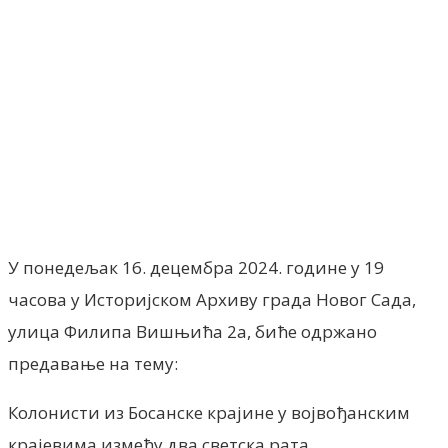
Facebook
X
ReddIt
Email
Pri
У понедељак 16. децембра 2024. године у 19
часова у Историјском Архиву града Новог Сада,
улица Филипа Вишњића 2а, биће одржано
предавање на тему:
Колонисти из Босанске крајине у војвођанским
крајевима између два светска рата