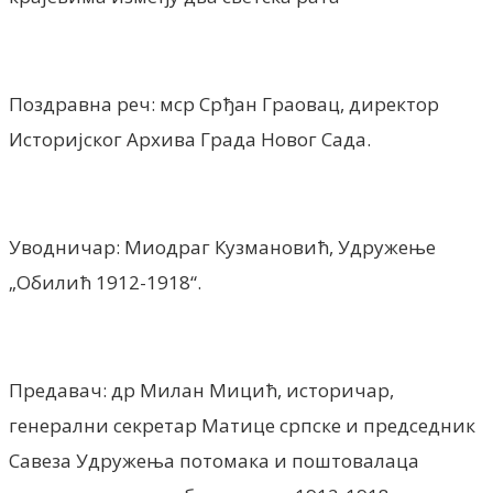
Поздравна реч: мср Срђан Граовац, директор
Историјског Архива Града Новог Сада.
Уводничар: Миодраг Кузмановић, Удружење
„Обилић 1912-1918“.
Предавач: др Милан Мицић, историчар,
генерални секретар Матице српске и председник
Савеза Удружења потомака и поштовалаца