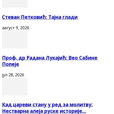
Стеван Петковић: Тајна глади
август 9, 2026
Проф. др Радана Лукајић: Вео Сабине
Попеје
јул 28, 2026
Кад цареви стану у ред за молитву:
Нестварна алеја руске историје...