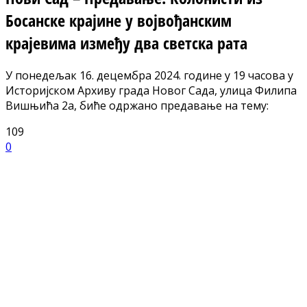
Босанске крајине у војвођанским
крајевима између два светска рата
У понедељак 16. децембра 2024. године у 19 часова у
Историјском Архиву града Новог Сада, улица Филипа
Вишњића 2а, биће одржано предавање на тему:
109
0