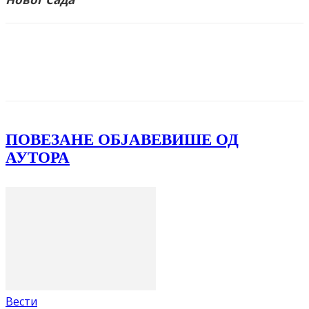
Facebook
X
ReddIt
Email
Pri
ПОВЕЗАНЕ ОБЈАВЕ
ВИШЕ ОД
АУТОРА
Вести