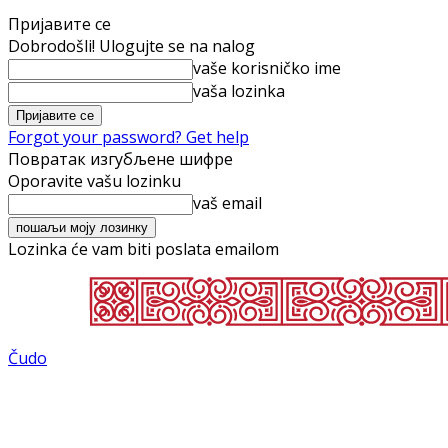
Пријавите се
Dobrodošli! Ulogujte se na nalog
vaše korisničko ime
vaša lozinka
Forgot your password? Get help
Повратак изгубљене шифре
Oporavite vašu lozinku
vaš email
Lozinka će vam biti poslata emailom
Čudo