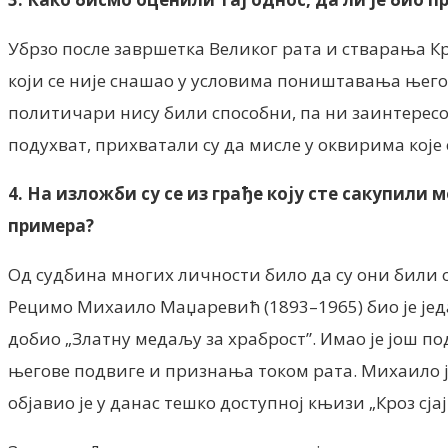
Убрзо после завршетка Великог рата и стварања К
који се није снашао у условима поништавања њего
политичари нису били способни, па ни заинтересо
подухват, прихватали су да мисле у оквирима које
4. На изложби су се из грађе коју сте сакупили
примера?
Од судбина многих личности било да су они били 
Рецимо Михаило Маџаревић (1893–1965) био је једа
добио „Златну медаљу за храброст”. Имао је још п
његове подвиге и признања током рата. Михаило је
објавио је у данас тешко доступној књизи „Кроз сјај 