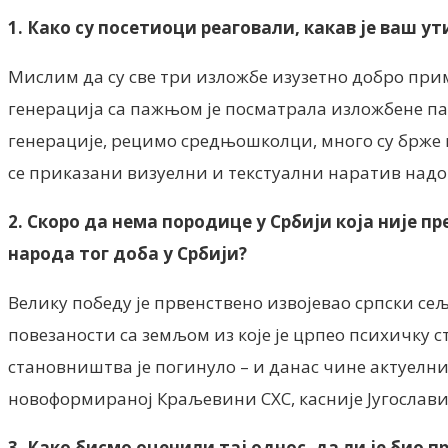
1. Како су посетиоци реаговали, какав је ваш ут
Мислим да су све три изложбе изузетно добро при
генерација са пажњом је посматрала изложбене пан
генерације, рецимо средњошколци, много су брже пр
се приказани визуелни и текстуални наратив надо
2. Скоро да нема породице у Србији која није 
народа тог доба у Србији?
Велику победу је првенствено извојевао српски сеља
повезаности са земљом из које је црпео психичку 
становништва је погинуло – и данас чине актуелн
новоформираној Краљевини СХС, касније Југослави
3. Како бисмо оценили тај однос, да ли је био 