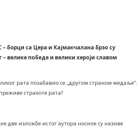
 – борци са Цера и Кајмакчалана брзо су
т – велике победе и велики хероји славом
ликог рата позабавио се „другом страном медаље”.
 преживе страхоте рата?
дне две изложбе истог аутора носиле су називе