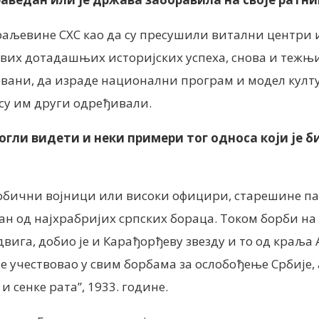
раљевине СХС као да су пресушили витални центри 
вих дотадашњих историјских успеха, снова и тежњи
вани, да израде национални програм и модел култу
 су им други одређивали.
 могли видети и неки примери тог односа који је
обични војници или високи официри, старешине па 
н од најхрабријих српских бораца. Током борби на 
одвига, добио је и Карађорђеву звезду и то од краљ
 учествовао у свим борбама за ослобођење Србије, а
и сенке рата”, 1933. године.