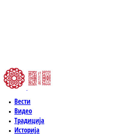
Вести
Видео
Традиција
Историја