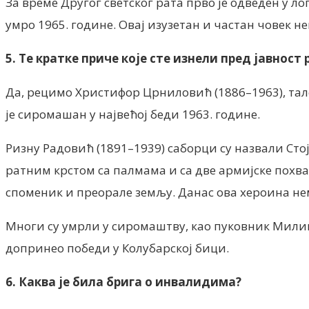
За време Другог светског рата прво је одведен у л
умро 1965. године. Овај изузетан и частан човек н
5. Те кратке приче које сте изнели пред јавнос
Да, рецимо Христифор Црниловић (1886–1963), тал
је сиромашан у највећој беди 1963. године.
Ризну Радовић (1891–1939) саборци су назвали Сто
ратним крстом са палмама и са две армијске похвал
споменик и преорале земљу. Данас ова хероина нем
Многи су умрли у сиромаштву, као пуковник Милив
допринео победи у Колубарској бици.
6. Каква је била брига о инвалидима?