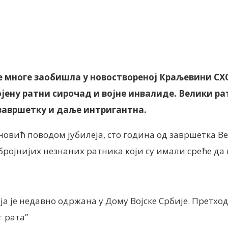
nt
је многе заобишла у новоствореној Краљевини СХС
јену ратни сирочад и војне инвалиде. Велики ра
 завршетку и даље интригантна.
овић поводом јубилеја, сто година од завршетка Ве
 бројнијих незнаних ратника који су имали среће да
ја је недавно одржана у Дому Војске Србије. Претхо
г рата”