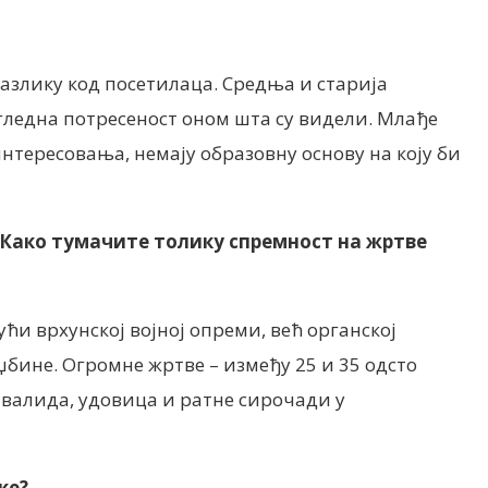
азлику код посетилаца. Средња и старија
гледна потресеност оном шта су видели. Млађе
интересовања, немају образовну основу на коју би
. Како тумачите толику спремност на жртве
јући врхунској војној опреми, већ органској
џбине. Огромне жртве – између 25 и 35 одсто
нвалида, удовица и ратне сирочади у
ке?