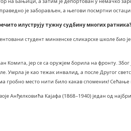
огор на Бањици, а затим је депортован у немачко зар
еправедно је заборављен, а његови посмртни остаци ј
т речито илуструју тужну судбину многих ратника?
ентовани студент минхенске сликарске школе био је
јан Комита, јер се са оружјем борила на фронту. Зб
е. Умрла је као тежак инвалид, а после Другог свет
а гробно место нити било какав споменик! Сећање 
оје Анђелковића Кајафа (1868–1940) један од најбр