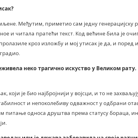
исак?
мљене. Међутим, приметио сам једну генерацијску р
ое и читала пратећи текст. Код већине била је очи
олазиле кроз изложбу и мој утисак је да, и поред 
градио.
преживела неко трагично искуство у Великом рату
к, који је био најбројнији у војсци, и то не захваљу
стабилност и непоколебиву одважност у одбрани ота
им питање односа друштва према статусу бораца, и
ји.
праведан или је држава заборавила на своје ратни