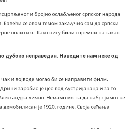
исцрпљеног и бројно ослабљеног српског народа
. Бавећи се овом темом закључио сам да српски
рне политике. Како нису били спремни на такав
 био дубоко неправедан. Наведите нам неке од
чак и војводе могао би се направити филм.
Дрини заробио је цео вод Аустријанаца и за то
а Александра лично. Немамо места да набројимо све
 демобилисан је 1920. године. Своја сећања