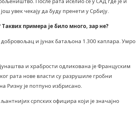
обљеништво. После рата иселио се у САД где је и
ош увек чекају да буду пренети у Србију.
 Таквих примера је било много, зар не?
 добровољац и јунак батаљона 1.300 каплара. Умро
ог јунаштва и храбрости одликована је Француским
ског рата нове власти су разрушиле гробни
на Ризну је потпуно избрисано.
иљантнијих српских официра који је значајно