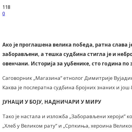
118
0
Facebook
X
ReddIt
Email
Pri
Ако је проглашена велика победа, ратна слава 
заборављени, а тешка судбина стигла је и небро
овенчани. Историја за уџбенике, сто година по
Саговорник „Магазина” етнолог Димитрије Вујадин
Каква је послератна судбина бројних знаних и још
ЈУНАЦИ У БОЈУ, НАДНИЧАРИ У МИРУ
Тако је настала и изложба „Заборављени хероји” ко
„Хлеб у Великом рату” и „Српкиња, хероина Велико