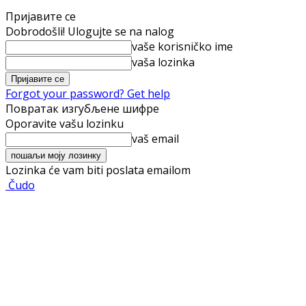
Пријавите се
Dobrodošli! Ulogujte se na nalog
vaše korisničko ime
vaša lozinka
Forgot your password? Get help
Повратак изгубљене шифре
Oporavite vašu lozinku
vaš email
Lozinka će vam biti poslata emailom
Čudo