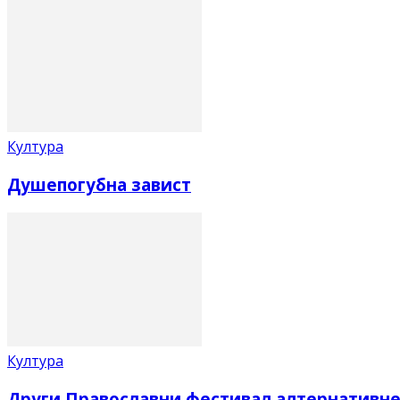
Култура
Душепогубна завист
Култура
Други Православни фестивал алтернативне